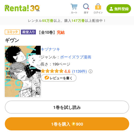
無料登録
レンタル
55万冊
以上、購入
147万冊
以上配信中！
【
全10巻
】
完結
ギヴン
キヅナツキ
ジャンル：
ボーイズラブ漫画
長さ：
199ページ
4.6
(1139件)
レビューを書く
1巻を試し読み
1巻を購入
900