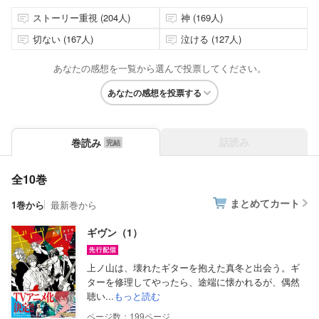
ストーリー重視 (204人)
神 (169人)
切ない (167人)
泣ける (127人)
あなたの感想を一覧から選んで投票してください。
あなたの感想を投票する
話読み
巻読み
全10巻
まとめてカート
1巻から
最新巻から
ギヴン（1）
上ノ山は、壊れたギターを抱えた真冬と出会う。ギ
ターを修理してやったら、途端に懐かれるが、偶然
聴い...
もっと読む
199