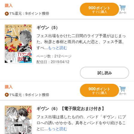
購入
900
ポイント
すぐに購入
1%
還元
：9ポイント獲得
ギヴン（5）
フェス出場をかけた二日間のライブ予選がはじまっ
た。秋彦と春樹と雨月の軋んだ恋と、フェス予選。
すべ...
もっと読む
212
配信日：2019/04/12
試し読み
購入
900
ポイント
すぐに購入
1%
還元
：9ポイント獲得
ギヴン（6）【電子限定おまけ付き】
フェス出場は逃したものの、バンド「ギヴン」にプ
ロへの誘いがかかる。真冬とバンドをやり続けるこ
とに...
もっと読む