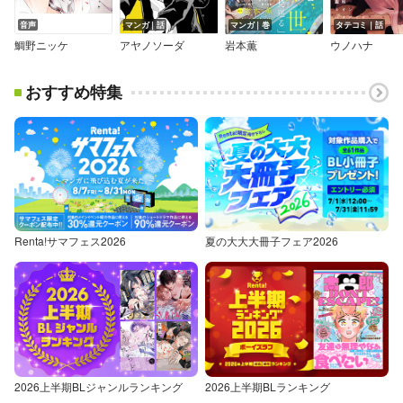
音声
マンガ｜話
マンガ｜巻
タテコミ｜話
鯛野ニッケ
アヤノソーダ
岩本薫
ウノハナ
おすすめ特集
Renta!サマフェス2026
夏の大大大冊子フェア2026
2026上半期BLジャンルランキング
2026上半期BLランキング