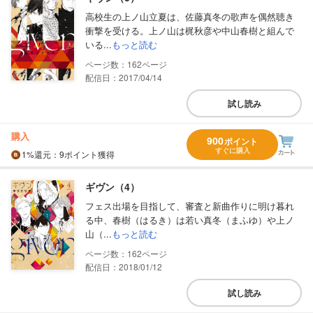
高校生の上ノ山立夏は、佐藤真冬の歌声を偶然聴き
衝撃を受ける。上ノ山は梶秋彦や中山春樹と組んで
いる...
もっと読む
162
配信日：2017/04/14
試し読み
購入
900
ポイント
すぐに購入
1%
還元
：9ポイント獲得
ギヴン（4）
フェス出場を目指して、審査と新曲作りに明け暮れ
る中、春樹（はるき）は若い真冬（まふゆ）や上ノ
山（...
もっと読む
162
配信日：2018/01/12
試し読み