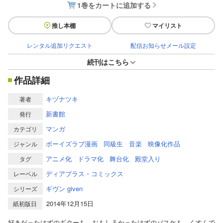
1巻をカートに追加する
推し本棚
マイリスト
レンタル追加リクエスト
配信お知らせメール設定
続刊はこちら
作品詳細
キヅナツキ
著者
新書館
発行
マンガ
カテゴリ
ボーイズラブ漫画
同級生
音楽
映像化作品
ジャンル
アニメ化
ドラマ化
舞台化
殿堂入り
タグ
ディアプラス・コミックス
レーベル
ギヴン given
シリーズ
2014年12月15日
紙初版日
好きだったはずのギターも、おもしろかったはずのバスケも、くすんで