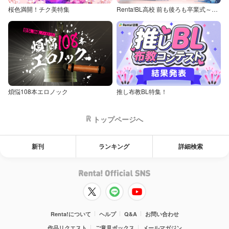
桜色満開！チク美特集
Renta!BL高校 前も後ろも卒業式～童貞・処女からの卒業アルバム～
煩悩108本エロノック
推し布教BL特集！
トップページへ
新刊
ランキング
詳細検索
Renta!について
ヘルプ
Q&A
お問い合わせ
作品リクエスト
ご意見ボックス
メールマガジン