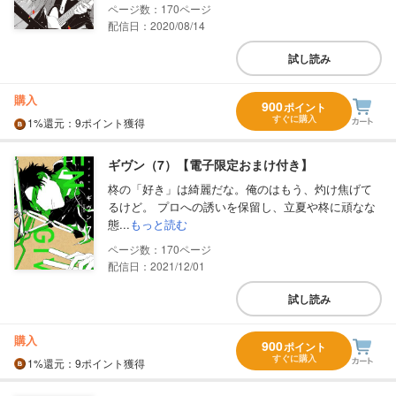
170
配信日：2020/08/14
試し読み
購入
900
ポイント
すぐに購入
1%
還元
：9ポイント獲得
ギヴン（7）【電子限定おまけ付き】
柊の「好き」は綺麗だな。俺のはもう、灼け焦げて
るけど。 プロへの誘いを保留し、立夏や柊に頑なな
態...
もっと読む
170
配信日：2021/12/01
試し読み
購入
900
ポイント
すぐに購入
1%
還元
：9ポイント獲得