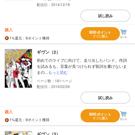
配信日：2014/12/18
試し読み
購入
900
ポイント
すぐに購入
1%
還元
：9ポイント獲得
ギヴン（2）
初めてのライブに向けて、走り出したバンド。作詞
を試みるも、言葉が見つけられず歌詞を書けないま
まの...
もっと読む
181
配信日：2016/02/26
試し読み
購入
900
ポイント
すぐに購入
1%
還元
：9ポイント獲得
ギヴン（3）