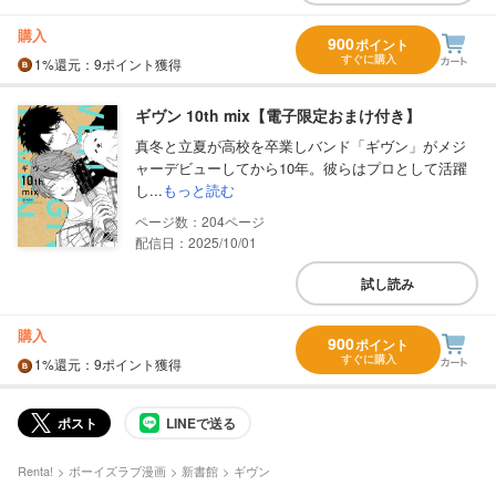
購入
900
ポイント
すぐに購入
1%
還元
：9ポイント獲得
ギヴン 10th mix【電子限定おまけ付き】
真冬と立夏が高校を卒業しバンド「ギヴン」がメジ
ャーデビューしてから10年。彼らはプロとして活躍
し...
もっと読む
204
配信日：2025/10/01
試し読み
購入
900
ポイント
すぐに購入
1%
還元
：9ポイント獲得
ポスト
LINEで送る
Renta!
ボーイズラブ漫画
新書館
ギヴン