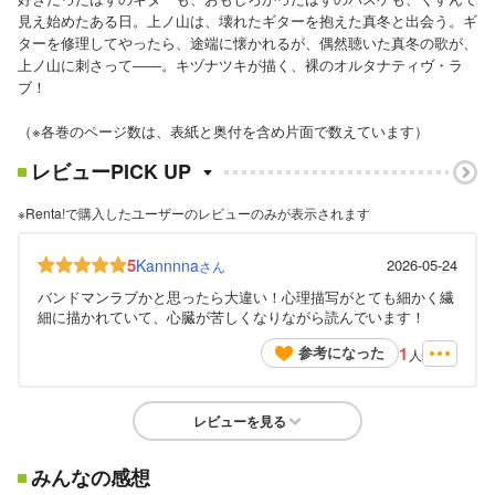
見え始めたある日。上ノ山は、壊れたギターを抱えた真冬と出会う。ギ
ターを修理してやったら、途端に懐かれるが、偶然聴いた真冬の歌が、
上ノ山に刺さって――。キヅナツキが描く、裸のオルタナティヴ・ラ
ブ！
（※各巻のページ数は、表紙と奥付を含め片面で数えています）
レビューPICK UP
※Renta!で購入したユーザーのレビューのみが表示されます
5
Kannnna
2026-05-24
さん
バンドマンラブかと思ったら大違い！心理描写がとても細かく繊
細に描かれていて、心臓が苦しくなりながら読んでいます！
1
参考になった
人
レビューを見る
みんなの感想