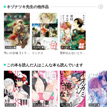
キヅナツキ先生の他作品
ノベル｜巻
マンガ｜巻
マンガ｜巻
弔いの古城【イラスト入り】
リンクス
雪村せんせいとケイくん
この本を読んだ人はこんな本も読んでいます
マンガ｜巻
マンガ｜巻
マンガ｜巻
マンガ｜巻