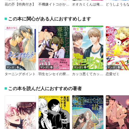
花の芥【特典付き】
不機嫌イトコがかわい過ぎて仕方ない【電子限定版特典付き】
オオカミくんは俺しかいらない【特典ペーパー／電子書籍限定ペーパー付】
この本に関心がある人におすすめします
マンガ｜巻
マンガ｜巻
マンガ｜巻
マンガ｜巻
ターニングポイント
羽生センセイの寮生活【おまけ漫画付きパピレス限定版】
カッコ悪くてカッコイイ君
恋愛ゼミ
この本を読んだ人におすすめの著者