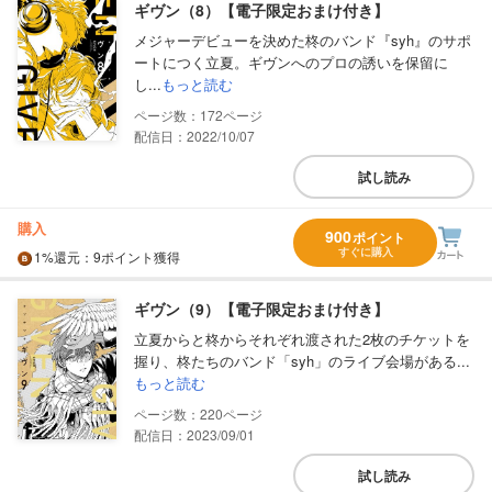
ギヴン（8）【電子限定おまけ付き】
メジャーデビューを決めた柊のバンド『syh』のサポ
ートにつく立夏。ギヴンへのプロの誘いを保留に
し...
もっと読む
172
配信日：2022/10/07
試し読み
購入
900
ポイント
すぐに購入
1%
還元
：9ポイント獲得
ギヴン（9）【電子限定おまけ付き】
立夏からと柊からそれぞれ渡された2枚のチケットを
握り、柊たちのバンド「syh」のライブ会場がある...
もっと読む
220
配信日：2023/09/01
試し読み