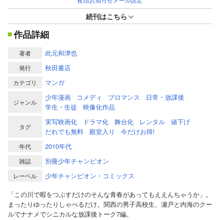
続刊はこちら
作品詳細
此元和津也
著者
秋田書店
発行
マンガ
カテゴリ
少年漫画
コメディ
ブロマンス
日常・放課後
ジャンル
学生・生徒
映像化作品
実写映画化
ドラマ化
舞台化
レンタル
値下げ
タグ
だれでも無料
殿堂入り
今だけお得!
2010年代
年代
別冊少年チャンピオン
雑誌
少年チャンピオン・コミックス
レーベル
「この川で暇をつぶすだけのそんな青春があってもええんちゃうか」。
まったりゆったりしゃべるだけ。関西の男子高校生、瀬戸と内海のクー
ルでナナメでシニカルな放課後トーク7編。