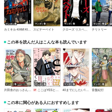
マンガ｜巻
マンガ｜巻
マンガ｜巻
マンガ｜巻
カミキル-KAMI KILL-
スピナーベイト
クローズ リスペクト
テリトリー
この本を読んだ人はこんな本も読んでいます
マンガ｜巻
マンガ｜巻
マンガ｜巻
マンガ｜巻
片田舎のおっさん、剣聖になる～ただの田舎の剣術師範だったのに、大成した弟子たちが俺を放ってくれない件～
ここはYESと言ってくれ【電子限定かきおろし漫画付】
40までにしたい10のこと【電子特別版】
音盤紀行
この本に関心がある人におすすめします