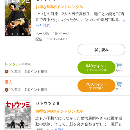
お得な640ポイントレンタル
いつもの河原、2人の男子高校生、瀬戸と内海が関西
弁で喋るだけ…だったが…。“オカンの別居”“馬場...
も
っと読む
164
配信日：2017/04/07
試し読み
レンタル
(48時間)
640
ポイント
すぐにレンタル
1%
還元
：6ポイント獲得
購入
700
ポイント
すぐに購入
1%
還元
：7ポイント獲得
セトウツミ 8
お得な640ポイントレンタル
誰もが予想だにしなかった驚愕展開をさらに覆す感
動の伏線。そして、顔を突き合わせずして、瀬戸と
内海...
もっと読む