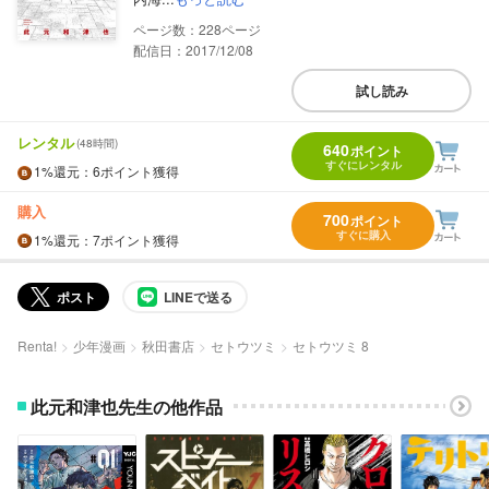
228
配信日：2017/12/08
試し読み
レンタル
(48時間)
640
ポイント
すぐにレンタル
1%
還元
：6ポイント獲得
購入
700
ポイント
すぐに購入
1%
還元
：7ポイント獲得
ポスト
LINEで送る
Renta!
少年漫画
秋田書店
セトウツミ
セトウツミ 8
此元和津也先生の他作品