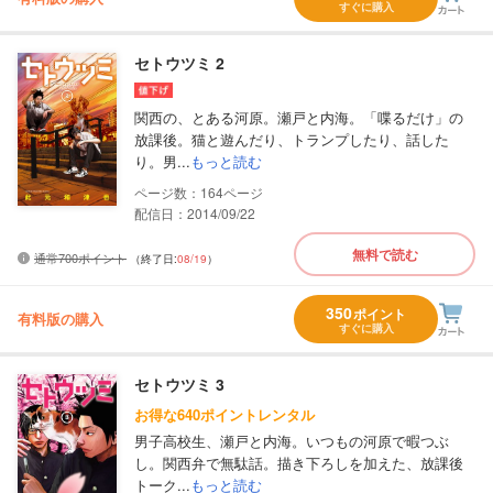
すぐに購入
セトウツミ 2
関西の、とある河原。瀬戸と内海。「喋るだけ」の
放課後。猫と遊んだり、トランプしたり、話した
り。男...
もっと読む
164
配信日：2014/09/22
無料で読む
通常700ポイント
（終了日:
08/19
）
350
ポイント
有料版の購入
すぐに購入
セトウツミ 3
お得な640ポイントレンタル
男子高校生、瀬戸と内海。いつもの河原で暇つぶ
し。関西弁で無駄話。描き下ろしを加えた、放課後
トーク...
もっと読む