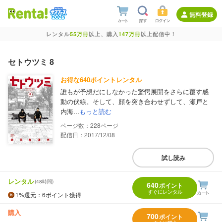
無料登録
レンタル
55万冊
以上、購入
147万冊
以上配信中！
セトウツミ 8
お得な640ポイントレンタル
誰もが予想だにしなかった驚愕展開をさらに覆す感
動の伏線。そして、顔を突き合わせずして、瀬戸と
内海...
もっと読む
228
配信日：2017/12/08
試し読み
レンタル
(48時間)
640
ポイント
すぐにレンタル
1%
還元
：6ポイント獲得
購入
700
ポイント