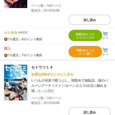
164
配信日：2015/04/08
試し読み
レンタル
(48時間)
640
ポイント
すぐにレンタル
1%
還元
：6ポイント獲得
購入
700
ポイント
すぐに購入
1%
還元
：7ポイント獲得
セトウツミ 4
お得な640ポイントレンタル
いつもの河原で暇つぶし。関西弁で無駄話。謎のバ
ルーンアーティスト“バルーンさん”の出生に触れる
描...
もっと読む
165
配信日：2015/09/08
試し読み