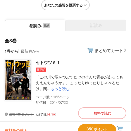
あなたの感想を投票する
話読み
巻読み
全8巻
まとめてカート
1巻から
最新巻から
セトウツミ 1
「この川で暇をつぶすだけのそんな青春があっても
ええんちゃうか」。まったりゆったりしゃべるだ
け。関...
もっと読む
165
配信日：2014/07/22
無料で読む
通常700ポイント
（終了日:
08/19
）
350
ポイント
有料版の購入