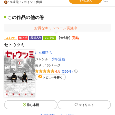
すぐに購入
1%
還元
：7ポイント獲得
この作品の他の巻
お得なキャンペーン実施中！
【
全8巻
】
完結
セトウツミ
此元和津也
ジャンル：
少年漫画
長さ：
165ページ
4.8
(366件)
レビューを書く
推し本棚
マイリスト
配信お知らせメール設定