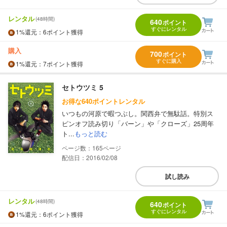
レンタル
(48時間)
640
ポイント
すぐにレンタル
1%
還元
：6ポイント獲得
購入
700
ポイント
すぐに購入
1%
還元
：7ポイント獲得
セトウツミ 5
お得な640ポイントレンタル
いつもの河原で暇つぶし。関西弁で無駄話。特別ス
ピンオフ読み切り「バーン」や「クローズ」25周年
ト...
もっと読む
165
配信日：2016/02/08
試し読み
レンタル
(48時間)
640
ポイント
すぐにレンタル
1%
還元
：6ポイント獲得