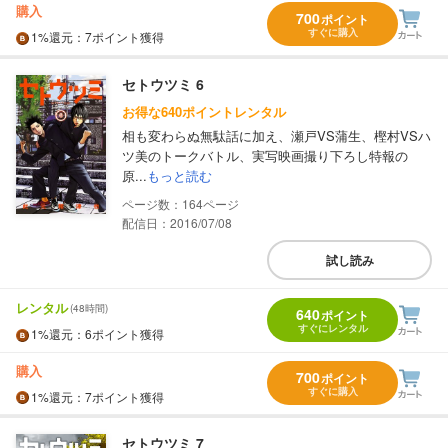
購入
700
ポイント
すぐに購入
1%
還元
：7ポイント獲得
セトウツミ 6
お得な640ポイントレンタル
相も変わらぬ無駄話に加え、瀬戸VS蒲生、樫村VSハ
ツ美のトークバトル、実写映画撮り下ろし特報の
原...
もっと読む
164
配信日：2016/07/08
試し読み
レンタル
(48時間)
640
ポイント
すぐにレンタル
1%
還元
：6ポイント獲得
購入
700
ポイント
すぐに購入
1%
還元
：7ポイント獲得
セトウツミ 7