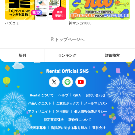
バズコミ
神マンガ1000
トップページへ
新刊
ランキング
詳細検索
Renta!について
ヘルプ
Q&A
お問い合わせ
作品リクエスト
ご意見ボックス
メールマガジン
アフィリエイト
利用規約
個人情報保護ポリシー
特定商取引法
著作権について
漫画家募集
海賊版に対する取り組み
運営会社