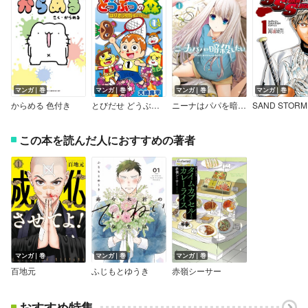
マンガ｜巻
マンガ｜巻
マンガ｜巻
マンガ｜巻
からめる 色付き
とびだせ どうぶつの森 はりきり村長イッペー！
ニーナはパパを暗殺したい【デジタル版限定特典付き】
この本を読んだ人におすすめの著者
マンガ｜巻
マンガ｜巻
マンガ｜巻
百地元
ふじもとゆうき
赤嶺シーサー
おすすめ特集