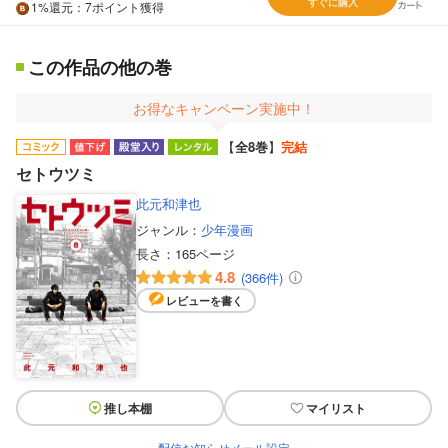
すぐに購入
1%
還元
：7ポイント獲得
この作品の他の巻
お得なキャンペーン実施中！
【
全8巻
】
完結
セトウツミ
此元和津也
ジャンル：
少年漫画
長さ：
165ページ
4.8
(366件)
レビューを書く
推し本棚
マイリスト
配信お知らせメール設定