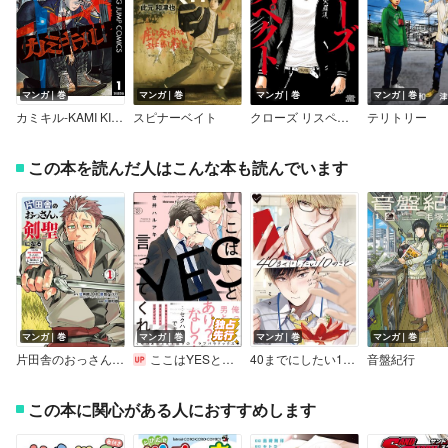
マンガ｜巻
マンガ｜巻
マンガ｜巻
マンガ｜巻
カミキル-KAMI KILL-
スピナーベイト
クローズ リスペクト
テリトリー
この本を読んだ人はこんな本も読んでいます
マンガ｜巻
マンガ｜巻
マンガ｜巻
マンガ｜巻
片田舎のおっさん、剣聖になる～ただの田舎の剣術師範だったのに、大成した弟子たちが俺を放ってくれない件～
ここはYESと言ってくれ【電子限定かきおろし漫画付】
40までにしたい10のこと【電子特別版】
音盤紀行
この本に関心がある人におすすめします