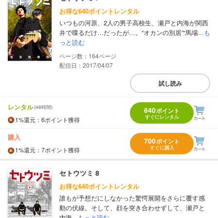
お得な640ポイントレンタル
いつもの河原、2人の男子高校生、瀬戸と内海が関西
弁で喋るだけ…だったが…。“オカンの別居”“馬場...
も
っと読む
164
配信日：2017/04/07
試し読み
レンタル
(48時間)
640
ポイント
すぐにレンタル
1%
還元
：6ポイント獲得
購入
700
ポイント
すぐに購入
1%
還元
：7ポイント獲得
セトウツミ 8
お得な640ポイントレンタル
誰もが予想だにしなかった驚愕展開をさらに覆す感
動の伏線。そして、顔を突き合わせずして、瀬戸と
内海...
もっと読む