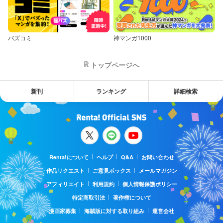
バズコミ
神マンガ1000
トップページへ
新刊
ランキング
詳細検索
Renta!について
ヘルプ
Q&A
お問い合わせ
作品リクエスト
ご意見ボックス
メールマガジン
アフィリエイト
利用規約
個人情報保護ポリシー
特定商取引法
著作権について
漫画家募集
海賊版に対する取り組み
運営会社