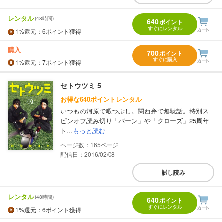
レンタル
(48時間)
640
ポイント
すぐにレンタル
1%
還元
：6ポイント獲得
購入
700
ポイント
すぐに購入
1%
還元
：7ポイント獲得
セトウツミ 5
お得な640ポイントレンタル
いつもの河原で暇つぶし。関西弁で無駄話。特別ス
ピンオフ読み切り「バーン」や「クローズ」25周年
ト...
もっと読む
165
配信日：2016/02/08
試し読み
レンタル
(48時間)
640
ポイント
すぐにレンタル
1%
還元
：6ポイント獲得