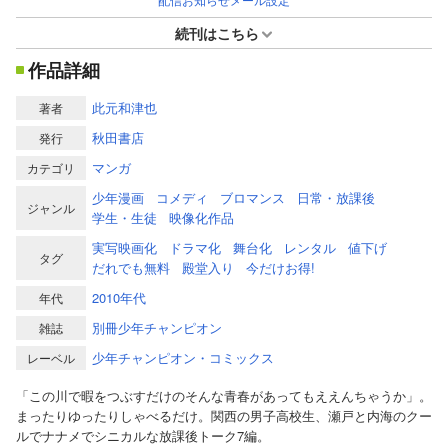
続刊はこちら
作品詳細
此元和津也
著者
秋田書店
発行
マンガ
カテゴリ
少年漫画
コメディ
ブロマンス
日常・放課後
ジャンル
学生・生徒
映像化作品
実写映画化
ドラマ化
舞台化
レンタル
値下げ
タグ
だれでも無料
殿堂入り
今だけお得!
2010年代
年代
別冊少年チャンピオン
雑誌
少年チャンピオン・コミックス
レーベル
「この川で暇をつぶすだけのそんな青春があってもええんちゃうか」。
まったりゆったりしゃべるだけ。関西の男子高校生、瀬戸と内海のクー
ルでナナメでシニカルな放課後トーク7編。