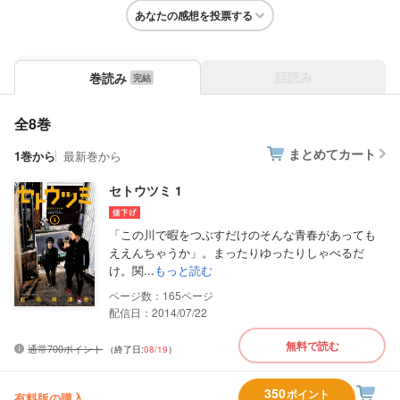
あなたの感想を投票する
話読み
巻読み
全8巻
まとめてカート
1巻から
最新巻から
セトウツミ 1
「この川で暇をつぶすだけのそんな青春があっても
ええんちゃうか」。まったりゆったりしゃべるだ
け。関...
もっと読む
165
配信日：2014/07/22
無料で読む
通常700ポイント
（終了日:
08/19
）
350
ポイント
有料版の購入