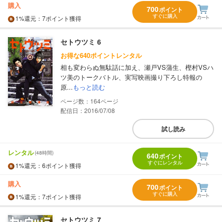
購入
700
ポイント
すぐに購入
1%
還元
：7ポイント獲得
セトウツミ 6
お得な640ポイントレンタル
相も変わらぬ無駄話に加え、瀬戸VS蒲生、樫村VSハ
ツ美のトークバトル、実写映画撮り下ろし特報の
原...
もっと読む
164
配信日：2016/07/08
試し読み
レンタル
(48時間)
640
ポイント
すぐにレンタル
1%
還元
：6ポイント獲得
購入
700
ポイント
すぐに購入
1%
還元
：7ポイント獲得
セトウツミ 7