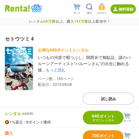
無料登録
レンタル
55万冊
以上、購入
147万冊
以上配信中！
セトウツミ 4
お得な640ポイントレンタル
いつもの河原で暇つぶし。関西弁で無駄話。謎のバ
ルーンアーティスト“バルーンさん”の出生に触れる
描...
もっと読む
165
配信日：2015/09/08
試し読み
レンタル
(48時間)
640
ポイント
すぐにレンタル
1%
還元
：6ポイント獲得
購入
700
ポイント