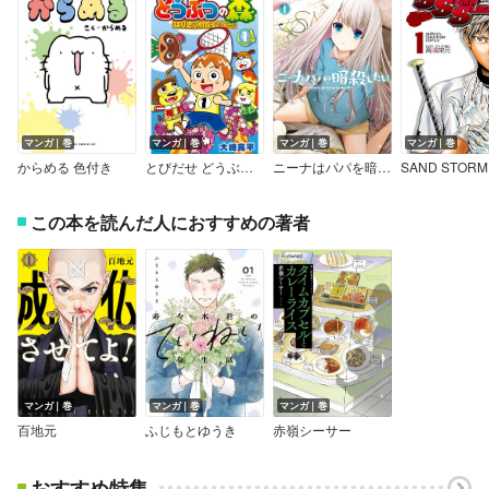
マンガ｜巻
マンガ｜巻
マンガ｜巻
マンガ｜巻
からめる 色付き
とびだせ どうぶつの森 はりきり村長イッペー！
ニーナはパパを暗殺したい【デジタル版限定特典付き】
この本を読んだ人におすすめの著者
マンガ｜巻
マンガ｜巻
マンガ｜巻
百地元
ふじもとゆうき
赤嶺シーサー
おすすめ特集