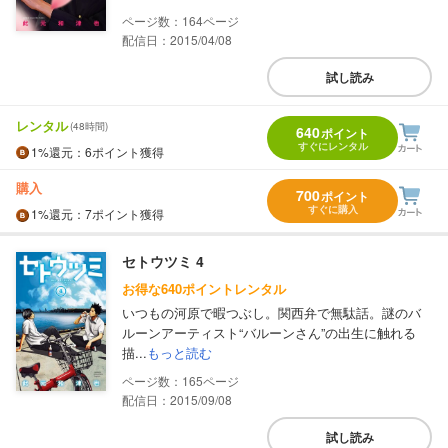
164
配信日：2015/04/08
試し読み
レンタル
(48時間)
640
ポイント
すぐにレンタル
1%
還元
：6ポイント獲得
購入
700
ポイント
すぐに購入
1%
還元
：7ポイント獲得
セトウツミ 4
お得な640ポイントレンタル
いつもの河原で暇つぶし。関西弁で無駄話。謎のバ
ルーンアーティスト“バルーンさん”の出生に触れる
描...
もっと読む
165
配信日：2015/09/08
試し読み