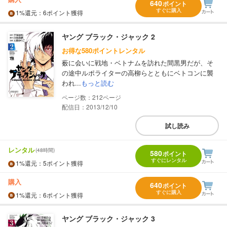
640
ポイント
すぐに購入
1%
還元
：6ポイント獲得
ヤング ブラック・ジャック 2
お得な580ポイントレンタル
薮に会いに戦地・ベトナムを訪れた間黒男だが、そ
の途中ルポライターの高柳らとともにベトコンに襲
われ...
もっと読む
212
配信日：2013/12/10
試し読み
レンタル
(48時間)
580
ポイント
すぐにレンタル
1%
還元
：5ポイント獲得
購入
640
ポイント
すぐに購入
1%
還元
：6ポイント獲得
ヤング ブラック・ジャック 3