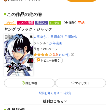
この作品の他の巻
【
全16巻
】
完結
ヤング ブラック・ジャック
大熊ゆうご
田畑由秋
手塚治虫
ジャンル：
少年漫画
長さ：
210ページ
3.9
(143件)
レビューを書く
推し本棚
マイリスト
配信お知らせメール設定
続刊はこちら