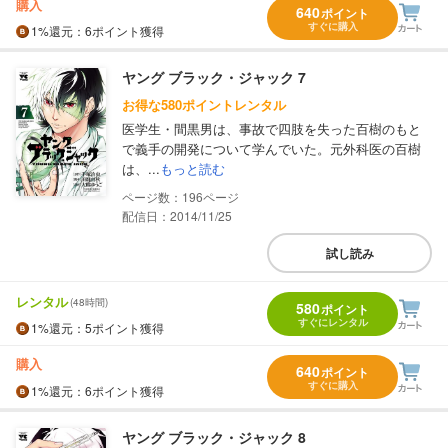
購入
640
ポイント
すぐに購入
1%
還元
：6ポイント獲得
ヤング ブラック・ジャック 7
お得な580ポイントレンタル
医学生・間黒男は、事故で四肢を失った百樹のもと
で義手の開発について学んでいた。元外科医の百樹
は、...
もっと読む
196
配信日：2014/11/25
試し読み
レンタル
(48時間)
580
ポイント
すぐにレンタル
1%
還元
：5ポイント獲得
購入
640
ポイント
すぐに購入
1%
還元
：6ポイント獲得
ヤング ブラック・ジャック 8