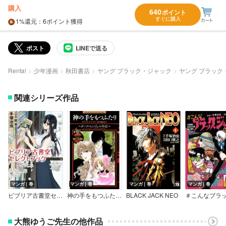
購入
640
ポイント
すぐに購入
1%
還元
：6ポイント獲得
ポスト
LINEで送る
Renta!
少年漫画
秋田書店
ヤング ブラック・ジャック
ヤング ブラック・
関連シリーズ作品
マンガ｜巻
マンガ｜巻
マンガ｜巻
マンガ｜巻
ビブリア古書堂セレクトブック ブラック・ジャック編
神の手をもつふたり～ダーク・エンジェル外伝～ブラック・ジャック×氷川魅和子
BLACK JACK NEO
大熊ゆうご先生の他作品