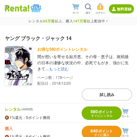
無料登録
レンタル
55万冊
以上、購入
147万冊
以上配信中！
ヤング ブラック・ジャック 14
お得な580ポイントレンタル
間が想いを寄せる如月恵。その母・恵子は、敗戦後
の日本の凄惨な状況の中、必死でもがき、強かに生
きて...
もっと読む
178
配信日：2018/12/20
試し読み
レンタル
(48時間)
580
ポイント
すぐにレンタル
1%
還元
：5ポイント獲得
購入
640
ポイント
すぐに購入
1%
還元
：6ポイント獲得