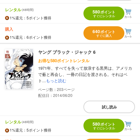
レンタル
(48時間)
580
ポイント
すぐにレンタル
1%
還元
：5ポイント獲得
購入
640
ポイント
すぐに購入
1%
還元
：6ポイント獲得
ヤング ブラック・ジャック 6
お得な580ポイントレンタル
1971年、すべてを失って放浪する黒男は、アメリカ
で薮と再会し、一冊の日記を渡される。それはベ
ト...
もっと読む
203
配信日：2014/06/20
試し読み
レンタル
(48時間)
580
ポイント
すぐにレンタル
1%
還元
：5ポイント獲得