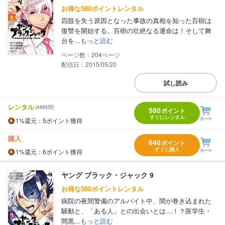
お得な580ポイントレンタル
四肢を失う原因となった事故の真相を知った百樹は
復讐を開始する。百樹の壮絶なる運命は！そして舞
台を...
もっと読む
204
配信日：2015/05/20
試し読み
レンタル
(48時間)
580
ポイント
すぐにレンタル
1%
還元
：5ポイント獲得
購入
640
ポイント
すぐに購入
1%
還元
：6ポイント獲得
ヤング ブラック・ジャック 9
お得な580ポイントレンタル
病院の夜間警備のアルバイト中、間が巻き込まれた
騒動と、「ある人」との出会いとは…！？医学生・
間黒...
もっと読む