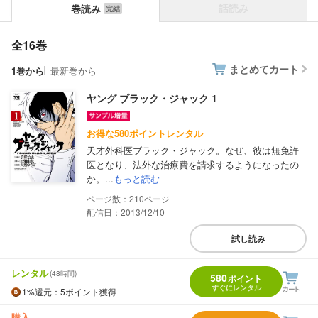
話読み
巻読み
全16巻
まとめてカート
1巻から
最新巻から
ヤング ブラック・ジャック 1
お得な580ポイントレンタル
天才外科医ブラック・ジャック。なぜ、彼は無免許
医となり、法外な治療費を請求するようになったの
か。...
もっと読む
210
配信日：2013/12/10
試し読み
レンタル
(48時間)
580
ポイント
すぐにレンタル
1%
還元
：5ポイント獲得
購入