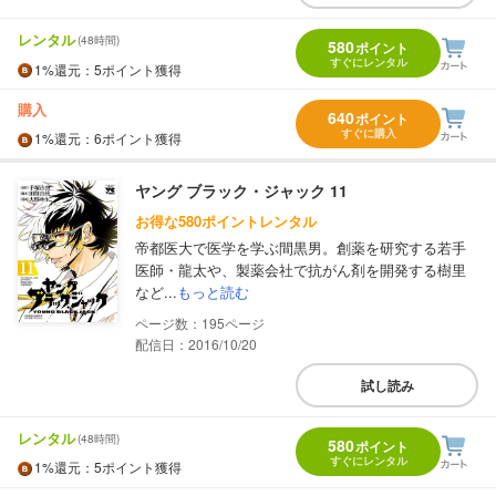
レンタル
(48時間)
580
ポイント
すぐにレンタル
1%
還元
：5ポイント獲得
購入
640
ポイント
すぐに購入
1%
還元
：6ポイント獲得
ヤング ブラック・ジャック 11
お得な580ポイントレンタル
帝都医大で医学を学ぶ間黒男。創薬を研究する若手
医師・龍太や、製薬会社で抗がん剤を開発する樹里
など...
もっと読む
195
配信日：2016/10/20
試し読み
レンタル
(48時間)
580
ポイント
すぐにレンタル
1%
還元
：5ポイント獲得