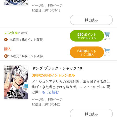
195
配信日：2015/09/18
試し読み
レンタル
(48時間)
580
ポイント
すぐにレンタル
1%
還元
：5ポイント獲得
購入
640
ポイント
すぐに購入
1%
還元
：6ポイント獲得
ヤング ブラック・ジャック 10
お得な580ポイントレンタル
メキシコとアメリカの国境付近。密入国できる砦に
逃げてきた者とそれを追う者。マフィアのボスの死
と間...
もっと読む
195
配信日：2016/04/20
試し読み