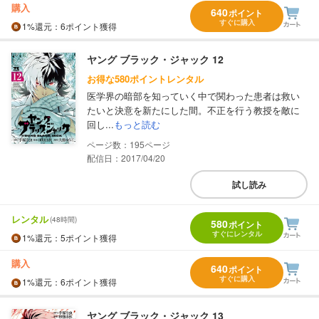
購入
640
ポイント
すぐに購入
1%
還元
：6ポイント獲得
ヤング ブラック・ジャック 12
お得な580ポイントレンタル
医学界の暗部を知っていく中で関わった患者は救い
たいと決意を新たにした間。不正を行う教授を敵に
回し...
もっと読む
195
配信日：2017/04/20
試し読み
レンタル
(48時間)
580
ポイント
すぐにレンタル
1%
還元
：5ポイント獲得
購入
640
ポイント
すぐに購入
1%
還元
：6ポイント獲得
ヤング ブラック・ジャック 13