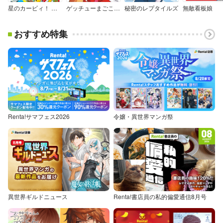
星のカービィ！ もーれつプププアワー！
ゲッチューまごころ便
秘密のレプタイルズ
無敵看板娘
おすすめ特集
Renta!サマフェス2026
令嬢・異世界マンガ祭
異世界ギルドニュース
Renta!書店員の私的偏愛通信8月号