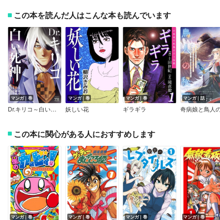
この本を読んだ人はこんな本も読んでいます
マンガ｜巻
マンガ｜巻
マンガ｜巻
マンガ｜話
Dr.キリコ～白い死神～
妖しい花
ギラギラ
奇病娘と鳥人
この本に関心がある人におすすめします
マンガ｜巻
マンガ｜巻
マンガ｜巻
マンガ｜巻