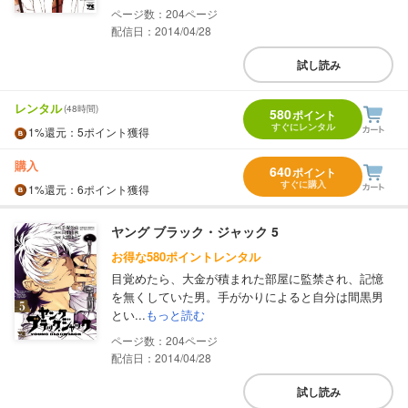
204
配信日：2014/04/28
試し読み
レンタル
(48時間)
580
ポイント
すぐにレンタル
1%
還元
：5ポイント獲得
購入
640
ポイント
すぐに購入
1%
還元
：6ポイント獲得
ヤング ブラック・ジャック 5
お得な580ポイントレンタル
目覚めたら、大金が積まれた部屋に監禁され、記憶
を無くしていた男。手がかりによると自分は間黒男
とい...
もっと読む
204
配信日：2014/04/28
試し読み