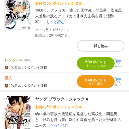
お得な580ポイントレンタル
1968年、アメリカへ渡った医学生・間黒男。依然黒
人差別の残るアメリカで非暴力主義を貫く活動
家・...
もっと読む
196
配信日：2014/02/18
試し読み
レンタル
(48時間)
580
ポイント
すぐにレンタル
1%
還元
：5ポイント獲得
購入
640
ポイント
すぐに購入
1%
還元
：6ポイント獲得
ヤング ブラック・ジャック 4
お得な580ポイントレンタル
幼い頃の事故の後遺症を発症した高校生・間黒男
と、恨みを持つ者に刺され重傷を負った元野球部の
エース...
もっと読む