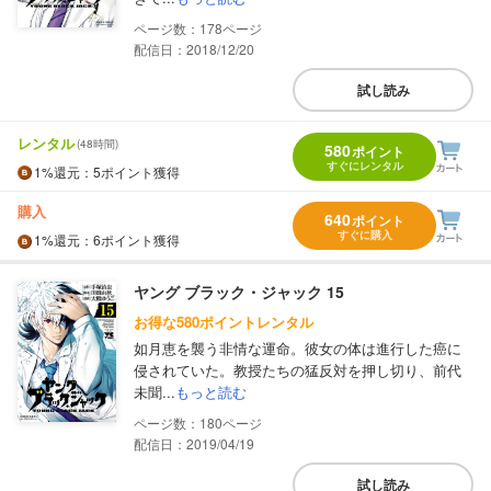
178
配信日：2018/12/20
試し読み
レンタル
(48時間)
580
ポイント
すぐにレンタル
1%
還元
：5ポイント獲得
購入
640
ポイント
すぐに購入
1%
還元
：6ポイント獲得
ヤング ブラック・ジャック 15
お得な580ポイントレンタル
如月恵を襲う非情な運命。彼女の体は進行した癌に
侵されていた。教授たちの猛反対を押し切り、前代
未聞...
もっと読む
180
配信日：2019/04/19
試し読み