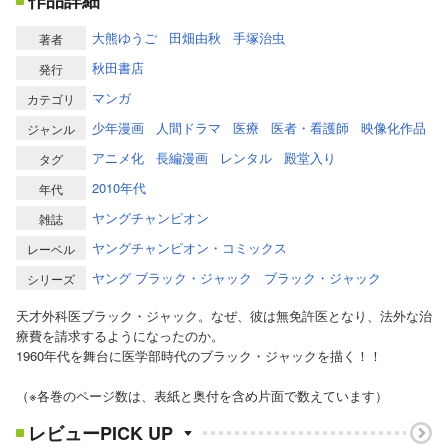
作品詳細
大熊ゆうご
田畑由秋
手塚治虫
著者
秋田書店
発行
マンガ
カテゴリ
少年漫画
人間ドラマ
医療
医者・看護師
映像化作品
ジャンル
アニメ化
長編漫画
レンタル
殿堂入り
タグ
2010年代
年代
ヤングチャンピオン
雑誌
ヤングチャンピオン・コミックス
レーベル
ヤング ブラック・ジャック
ブラック・ジャック
シリーズ
天才外科医ブラック・ジャック。なぜ、彼は無免許医となり、法外な治
療費を請求するようになったのか。
1960年代を舞台に医学部時代のブラック・ジャックを描く！！
（※各巻のページ数は、表紙と奥付を含め片面で数えています）
レビューPICK UP