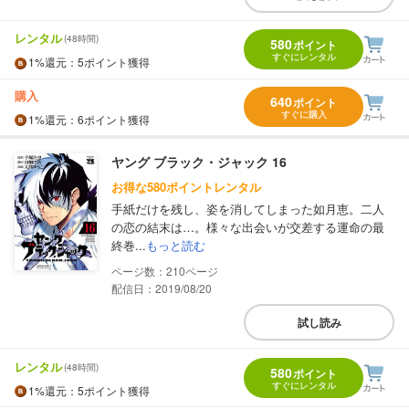
レンタル
(48時間)
580
ポイント
すぐにレンタル
1%
還元
：5ポイント獲得
購入
640
ポイント
すぐに購入
1%
還元
：6ポイント獲得
ヤング ブラック・ジャック 16
お得な580ポイントレンタル
手紙だけを残し、姿を消してしまった如月恵。二人
の恋の結末は…。様々な出会いが交差する運命の最
終巻...
もっと読む
210
配信日：2019/08/20
試し読み
レンタル
(48時間)
580
ポイント
すぐにレンタル
1%
還元
：5ポイント獲得