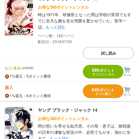
お得な580ポイントレンタル
時は1971年、研修医となった間は学校の実習でもす
でに非凡な腕を見せ周囲を驚かせていた。医学一
辺...
もっと読む
162
配信日：2018/07/20
試し読み
レンタル
(48時間)
580
ポイント
すぐにレンタル
1%
還元
：5ポイント獲得
購入
640
ポイント
すぐに購入
1%
還元
：6ポイント獲得
ヤング ブラック・ジャック 14
お得な580ポイントレンタル
間が想いを寄せる如月恵。その母・恵子は、敗戦後
の日本の凄惨な状況の中、必死でもがき、強かに生
きて...
もっと読む