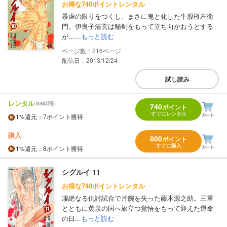
お得な740ポイントレンタル
暴虐の限りをつくし、まさに鬼と化した牛股権左衛
門。伊良子清玄は秘剣をもって立ち向かおうとする
が…...
もっと読む
216
配信日：2013/12/24
試し読み
レンタル
(48時間)
740
ポイント
すぐにレンタル
1%
還元
：7ポイント獲得
購入
800
ポイント
すぐに購入
1%
還元
：8ポイント獲得
シグルイ 11
お得な740ポイントレンタル
凄絶なる仇討試合で片腕を失った藤木源之助。三重
とともに黄泉の国へ旅立つ覚悟をもって迎えた運命
の日...
もっと読む