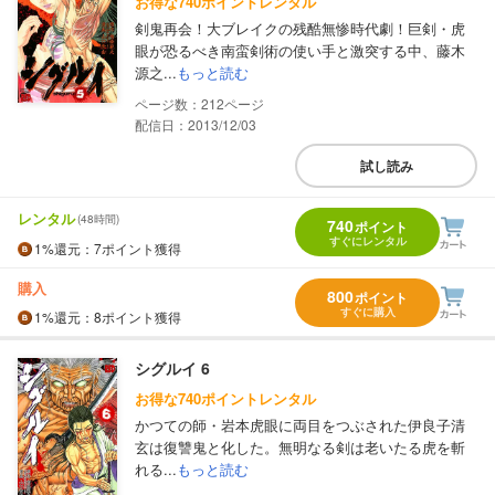
お得な740ポイントレンタル
剣鬼再会！大ブレイクの残酷無惨時代劇！巨剣・虎
眼が恐るべき南蛮剣術の使い手と激突する中、藤木
源之...
もっと読む
212
配信日：2013/12/03
試し読み
レンタル
(48時間)
740
ポイント
すぐにレンタル
1%
還元
：7ポイント獲得
購入
800
ポイント
すぐに購入
1%
還元
：8ポイント獲得
シグルイ 6
お得な740ポイントレンタル
かつての師・岩本虎眼に両目をつぶされた伊良子清
玄は復讐鬼と化した。無明なる剣は老いたる虎を斬
れる...
もっと読む