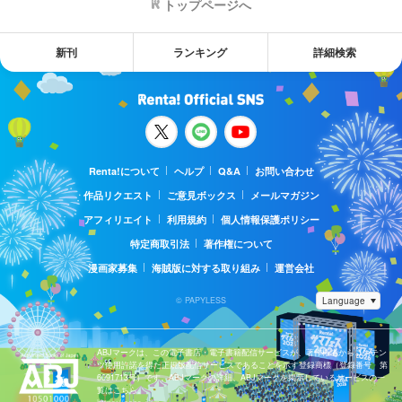
トップページへ
新刊
ランキング
詳細検索
Renta!について
ヘルプ
Q&A
お問い合わせ
作品リクエスト
ご意見ボックス
メールマガジン
アフィリエイト
利用規約
個人情報保護ポリシー
特定商取引法
著作権について
漫画家募集
海賊版に対する取り組み
運営会社
© PAPYLESS
ABJマークは、この電子書店・電子書籍配信サービスが、著作権者からコンテン
ツ使用許諾を得た正規版配信サービスであることを示す登録商標（登録番号 第
6091713号）です。ABJマークの詳細、ABJマークを掲示しているサービスの一
覧はこちら。