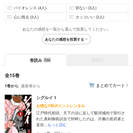
バイオレンス (4人)
切ない (3人)
心に残る (3人)
カッコいい (3人)
あなたの感想を一覧から選んで投票してください。
あなたの感想を投票する
話読み
巻読み
全15巻
まとめてカート
1巻から
最新巻から
シグルイ 1
お得な740ポイントレンタル
江戸時代初頭、天下の法に反して駿河城内で挙行さ
れた真剣御前試合で対峙したのは、片腕の若武者と
盲目...
もっと読む
200