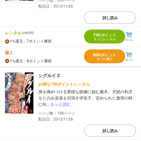
配信日：2013/11/26
試し読み
レンタル
(48時間)
740
ポイント
すぐにレンタル
1%
還元
：7ポイント獲得
購入
800
ポイント
すぐに購入
1%
還元
：8ポイント獲得
シグルイ 2
お得な740ポイントレンタル
身を痛めつける異様な鍛練に励む藤木。天賦の剣才
をたのみ栄達を目指す伊良子。定められた激突の時
に向...
もっと読む
186
配信日：2013/11/26
試し読み