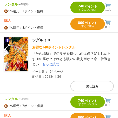
レンタル
(48時間)
740
ポイント
すぐにレンタル
1%
還元
：7ポイント獲得
購入
800
ポイント
すぐに購入
1%
還元
：8ポイント獲得
シグルイ 3
お得な740ポイントレンタル
「その場所」で伊良子を待つものは何？髪をしめら
す血の霧か？それとも呪いの吠え声か？今、仕置き
とい...
もっと読む
194
配信日：2013/11/26
試し読み
レンタル
(48時間)
740
ポイント
すぐにレンタル
1%
還元
：7ポイント獲得
購入
800
ポイント