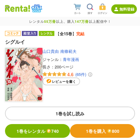
無料登録
レンタル
55万冊
以上、購入
147万冊
以上配信中！
【
全15巻
】
完結
シグルイ
山口貴由
南條範夫
ジャンル：
青年漫画
長さ：
200ページ
4.6
(65件)
レビューを書く
1巻を試し読み
1巻をレンタル
740
1巻を購入
800