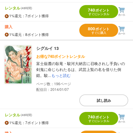
レンタル
(48時間)
740
ポイント
すぐにレンタル
1%
還元
：7ポイント獲得
購入
800
ポイント
すぐに購入
1%
還元
：8ポイント獲得
シグルイ 13
お得な740ポイントレンタル
富士嶽麓の臥竜・駿河大納言に召喚されし手負いの
剣鬼に命じられたるは、武芸上覧の名を借りた倒
錯。駿...
もっと読む
196
配信日：2014/01/07
試し読み
レンタル
(48時間)
740
ポイント
すぐにレンタル
1%
還元
：7ポイント獲得