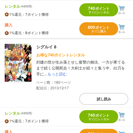
レンタル
(48時間)
740
ポイント
すぐにレンタル
1%
還元
：7ポイント獲得
購入
800
ポイント
すぐに購入
1%
還元
：8ポイント獲得
シグルイ 8
お得な740ポイントレンタル
封建の世が生み落とせし復讐の御法、一方が果てる
まで続く公開死合！大剣士が続々と集う中、白刃を
手に...
もっと読む
180
配信日：2013/12/17
試し読み
レンタル
(48時間)
740
ポイント
すぐにレンタル
1%
還元
：7ポイント獲得
購入