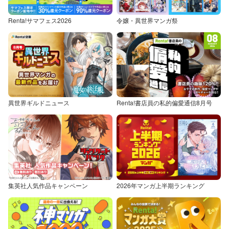
Renta!サマフェス2026
令嬢・異世界マンガ祭
異世界ギルドニュース
Renta!書店員の私的偏愛通信8月号
集英社人気作品キャンペーン
2026年マンガ上半期ランキング