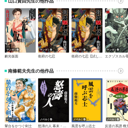
山口貴由先生の他作品
マンガ｜巻
マンガ｜巻
マンガ｜巻
マンガ｜巻
劇光仮面
衛府の七忍
衛府の七忍【試し読み増量版】
エクゾスカル
南條範夫先生の他作品
マンガ｜巻
ノベル｜巻
ノベル｜巻
ノベル｜巻
輦台をかつぐ剣士
怒濤の人 幕末・維新の英傑たち
風雲を呼ぶ志士