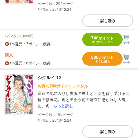
204
配信日：2013/12/24
試し読み
レンタル
(48時間)
740
ポイント
すぐにレンタル
1%
還元
：7ポイント獲得
購入
800
ポイント
すぐに購入
1%
還元
：8ポイント獲得
シグルイ 12
お得な740ポイントレンタル
運命の地に入りし隻腕の剣士と乙女を待ち受ける二
輪の修羅花。虎と出会う前の清玄に憑かれし人鬼
と、虎...
もっと読む
196
配信日：2013/12/24
試し読み