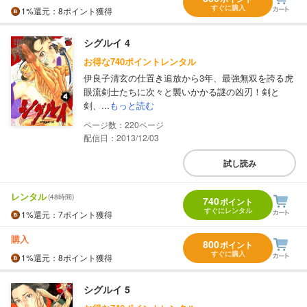
すぐに購入
1%
還元
：8ポイント獲得
シグルイ 4
お得な740ポイントレンタル
伊良子清玄の仕置き追放から3年、最強無双を誇る虎
眼流剣士たちに次々と襲いかかる謎の凶刃！剣と
剣、...
もっと読む
220
配信日：2013/12/03
試し読み
レンタル
(48時間)
740
ポイント
すぐにレンタル
1%
還元
：7ポイント獲得
購入
800
ポイント
すぐに購入
1%
還元
：8ポイント獲得
シグルイ 5