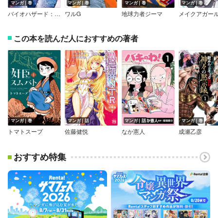
マンガ｜巻
マンガ｜巻
マンガ｜巻
マンガ｜巻
バイオハザード：デスアイランド
ワルG
地球力者ジーマ
メイクアガー
この本を読んだ人におすすめの著者
マンガ｜巻
マンガ｜話
マンガ｜話
マンガ｜巻
トマトスープ
佐藤健悦
なか憲人
成瀬乙彦
おすすめ特集