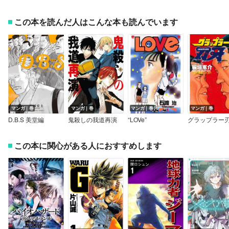
この本を読んだ人はこんな本も読んでいます
マンガ｜巻
マンガ｜巻
マンガ｜巻
マンガ｜巻
D.B.S 美堂編
鬼殺しの我道再演
“LOVe”
この本に関心がある人におすすめします