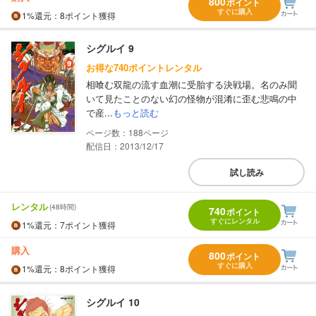
800
ポイント
すぐに購入
1%
還元
：8ポイント獲得
シグルイ 9
お得な740ポイントレンタル
相喰む双龍の流す血潮に受胎する決戦場。名のみ聞
いて見たことのない幻の怪物が混淆に歪む悲鳴の中
で産...
もっと読む
188
配信日：2013/12/17
試し読み
レンタル
(48時間)
740
ポイント
すぐにレンタル
1%
還元
：7ポイント獲得
購入
800
ポイント
すぐに購入
1%
還元
：8ポイント獲得
シグルイ 10