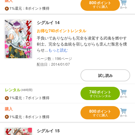
購入
800
ポイント
すぐに購入
1%
還元
：8ポイント獲得
シグルイ 14
お得な740ポイントレンタル
手負いでありながらも完全を凌駕する武魂を燃やす
剣士。完全なる血統を宿しながらも歪んだ叛意を燻
らせ...
もっと読む
196
配信日：2014/01/07
試し読み
レンタル
(48時間)
740
ポイント
すぐにレンタル
1%
還元
：7ポイント獲得
購入
800
ポイント
すぐに購入
1%
還元
：8ポイント獲得
シグルイ 15