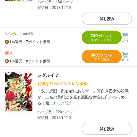
186
配信日：2013/12/10
試し読み
レンタル
(48時間)
740
ポイント
すぐにレンタル
1%
還元
：7ポイント獲得
購入
800
ポイント
すぐに購入
1%
還元
：8ポイント獲得
シグルイ 7
お得な740ポイントレンタル
「父、虎眼、乱心者にあらず！」真白き乙女の殺意
が、二名の美剣士を最も残酷な舞台に向かわしめ
る！魔...
もっと読む
220
配信日：2013/12/10
試し読み