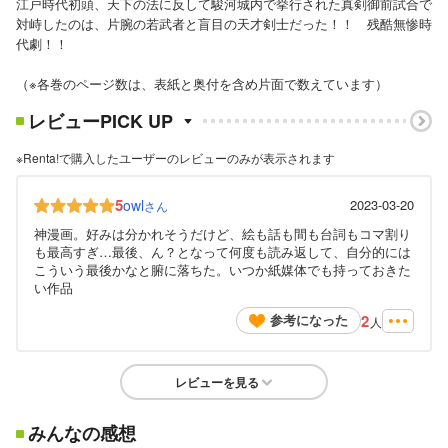
江戸時代初頭、天下の法に反して駿河城内で挙行された真剣御前試合で
対峙したのは、片腕の若武者と盲目の天才剣士だった！！ 残酷無惨時
代劇！！
（※各巻のページ数は、表紙と奥付を含め片面で数えています）
レビューPICK UP
※Renta!で購入したユーザーのレビューのみが表示されます
5
owl
2023-03-20
さん
神漫画。好みは分かれそうだけど、絵も話も間も台詞もコマ割り
も最高すぎ…最後、ん？となって何度も読み返して、自分的には
こういう最後かなと腑に落ちた。いつか紙媒体でも持っておきた
い作品
2
参考になった
人
レビューを見る
みんなの感想