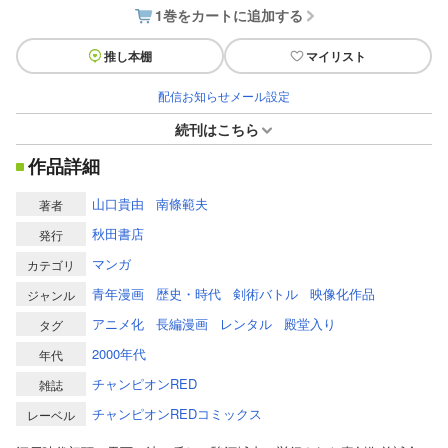
1巻をカートに追加する
推し本棚
マイリスト
配信お知らせメール設定
続刊はこちら
作品詳細
山口貴由
南條範夫
著者
秋田書店
発行
マンガ
カテゴリ
青年漫画
歴史・時代
剣術バトル
映像化作品
ジャンル
アニメ化
長編漫画
レンタル
殿堂入り
タグ
2000年代
年代
チャンピオンRED
雑誌
チャンピオンREDコミックス
レーベル