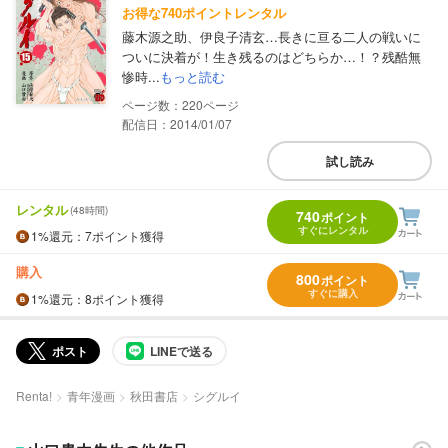
お得な740ポイントレンタル
藤木源之助、伊良子清玄…長きに亘る二人の戦いに
ついに決着が！生き残るのはどちらか…！？残酷無
惨時...
もっと読む
220
配信日：2014/01/07
試し読み
レンタル
(48時間)
740
ポイント
すぐにレンタル
1%
還元
：7ポイント獲得
購入
800
ポイント
すぐに購入
1%
還元
：8ポイント獲得
ポスト
LINEで送る
Renta!
青年漫画
秋田書店
シグルイ