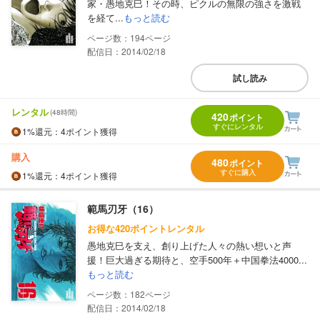
家・愚地克巳！その時、ピクルの無限の強さを激戦
を経て...
もっと読む
194
配信日：2014/02/18
試し読み
レンタル
(48時間)
420
ポイント
すぐにレンタル
1%
還元
：4ポイント獲得
購入
480
ポイント
すぐに購入
1%
還元
：4ポイント獲得
範馬刃牙（16）
お得な420ポイントレンタル
愚地克巳を支え、創り上げた人々の熱い想いと声
援！巨大過ぎる期待と、空手500年＋中国拳法4000...
もっと読む
182
配信日：2014/02/18