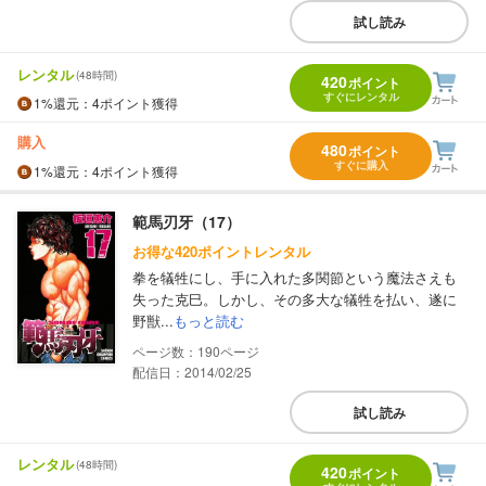
試し読み
レンタル
(48時間)
420
ポイント
すぐにレンタル
1%
還元
：4ポイント獲得
購入
480
ポイント
すぐに購入
1%
還元
：4ポイント獲得
範馬刃牙（17）
お得な420ポイントレンタル
拳を犠牲にし、手に入れた多関節という魔法さえも
失った克巳。しかし、その多大な犠牲を払い、遂に
野獣...
もっと読む
190
配信日：2014/02/25
試し読み
レンタル
(48時間)
420
ポイント