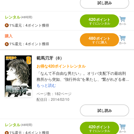
試し読み
レンタル
(48時間)
420
ポイント
すぐにレンタル
1%
還元
：4ポイント獲得
購入
480
ポイント
すぐに購入
1%
還元
：4ポイント獲得
範馬刃牙（8）
お得な420ポイントレンタル
「なんて不自由な男だい」。オリバ支配下の最凶刑
務所から突如、“強行外出”を果たし、“繋がれざる者...
もっと読む
182
配信日：2014/02/10
試し読み
レンタル
(48時間)
420
ポイント
すぐにレンタル
1%
還元
：4ポイント獲得