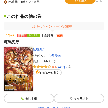
すぐに購入
1%
還元
：4ポイント獲得
この作品の他の巻
お得なキャンペーン実施中！
【
全38巻
】
完結
範馬刃牙
板垣恵介
ジャンル：
少年漫画
長さ：
192ページ
4.4
(40件)
レビューを書く
推し本棚
マイリスト
配信お知らせメール設定