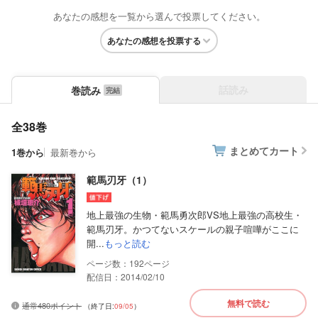
あなたの感想を一覧から選んで投票してください。
あなたの感想を投票する
話読み
巻読み
全38巻
まとめてカート
1巻から
最新巻から
範馬刃牙（1）
地上最強の生物・範馬勇次郎VS地上最強の高校生・
範馬刃牙。かつてないスケールの親子喧嘩がここに
開...
もっと読む
192
配信日：2014/02/10
無料で読む
通常480ポイント
（終了日:
09/05
）