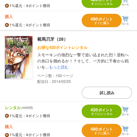
すぐにレンタル
1%
還元
：4ポイント獲得
購入
480
ポイント
すぐに購入
1%
還元
：4ポイント獲得
範馬刃牙（28）
お得な420ポイントレンタル
スモーキンの強烈な一撃で追い込まれた烈！逆転へ
の糸口を掴めるか！？そして、一方的に千春から戦
いを...
もっと読む
192
配信日：2014/02/25
試し読み
レンタル
(48時間)
420
ポイント
すぐにレンタル
1%
還元
：4ポイント獲得
購入
480
ポイント
すぐに購入
1%
還元
：4ポイント獲得