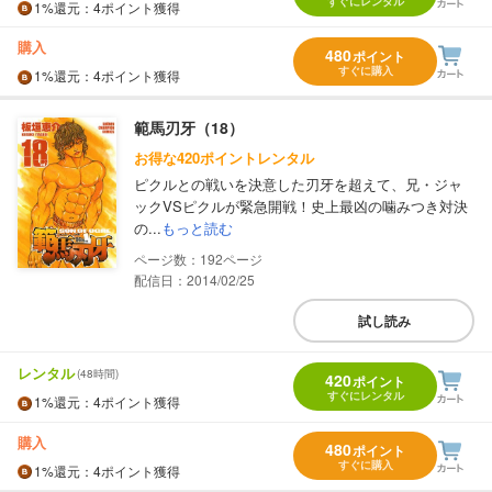
すぐにレンタル
1%
還元
：4ポイント獲得
購入
480
ポイント
すぐに購入
1%
還元
：4ポイント獲得
範馬刃牙（18）
お得な420ポイントレンタル
ピクルとの戦いを決意した刃牙を超えて、兄・ジャ
ックVSピクルが緊急開戦！史上最凶の噛みつき対決
の...
もっと読む
192
配信日：2014/02/25
試し読み
レンタル
(48時間)
420
ポイント
すぐにレンタル
1%
還元
：4ポイント獲得
購入
480
ポイント
すぐに購入
1%
還元
：4ポイント獲得