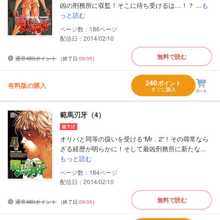
凶の刑務所に収監！そこに待ち受けるは…！？ ...
も
っと読む
186
配信日：2014/02/10
無料で読む
通常480ポイント
（終了日:
09/05
）
240
ポイント
有料版の購入
すぐに購入
範馬刃牙（4）
オリバと同等の扱いを受ける“Mr．2”！その尋常なら
ざる経歴が明らかに！そして最凶刑務所に新たな...
もっと読む
184
配信日：2014/02/10
無料で読む
通常480ポイント
（終了日:
09/05
）