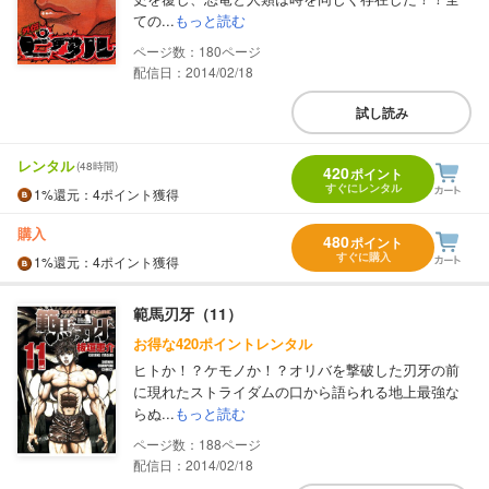
ての...
もっと読む
180
配信日：2014/02/18
試し読み
レンタル
(48時間)
420
ポイント
すぐにレンタル
1%
還元
：4ポイント獲得
購入
480
ポイント
すぐに購入
1%
還元
：4ポイント獲得
範馬刃牙（11）
お得な420ポイントレンタル
ヒトか！？ケモノか！？オリバを撃破した刃牙の前
に現れたストライダムの口から語られる地上最強な
らぬ...
もっと読む
188
配信日：2014/02/18