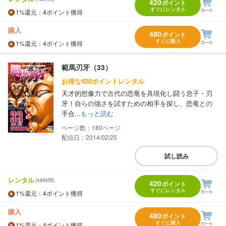
420
ポイント
すぐにレンタル
1%
還元
：4ポイント獲得
購入
480
ポイント
すぐに購入
1%
還元
：4ポイント獲得
範馬刃牙（33）
お得な420ポイントレンタル
天才的想像力で古代の恐竜を具現化し闘う息子・刃
牙！自らの強さを試すための相手を探し、恐竜との
手合...
もっと読む
180
配信日：2014/02/25
試し読み
レンタル
(48時間)
420
ポイント
すぐにレンタル
1%
還元
：4ポイント獲得
購入
480
ポイント
すぐに購入
1%
還元
：4ポイント獲得