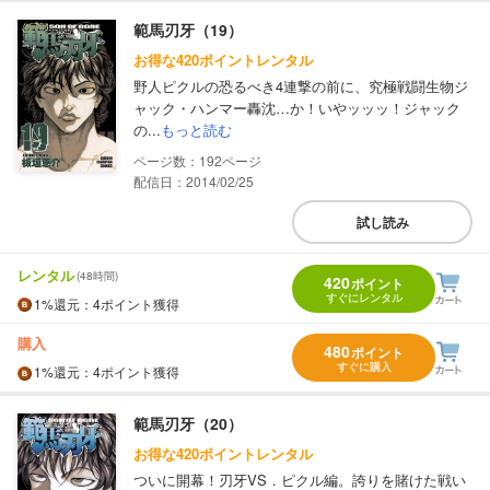
範馬刃牙（19）
お得な420ポイントレンタル
野人ピクルの恐るべき4連撃の前に、究極戦闘生物ジ
ャック・ハンマー轟沈…か！いやッッッ！ジャック
の...
もっと読む
192
配信日：2014/02/25
試し読み
レンタル
(48時間)
420
ポイント
すぐにレンタル
1%
還元
：4ポイント獲得
購入
480
ポイント
すぐに購入
1%
還元
：4ポイント獲得
範馬刃牙（20）
お得な420ポイントレンタル
ついに開幕！刃牙VS．ピクル編。誇りを賭けた戦い