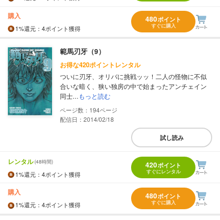
購入
480
ポイント
すぐに購入
1%
還元
：4ポイント獲得
範馬刃牙（9）
お得な420ポイントレンタル
ついに刃牙、オリバに挑戦ッッ！二人の怪物に不似
合いな暗く、狭い独房の中で始まったアンチェイン
同士...
もっと読む
194
配信日：2014/02/18
試し読み
レンタル
(48時間)
420
ポイント
すぐにレンタル
1%
還元
：4ポイント獲得
購入
480
ポイント
すぐに購入
1%
還元
：4ポイント獲得