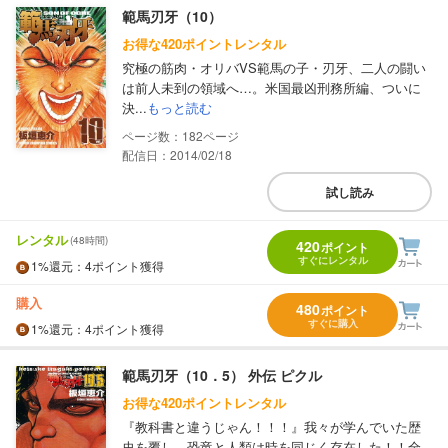
範馬刃牙（10）
お得な420ポイントレンタル
究極の筋肉・オリバVS範馬の子・刃牙、二人の闘い
は前人未到の領域へ…。米国最凶刑務所編、ついに
決...
もっと読む
182
配信日：2014/02/18
試し読み
レンタル
(48時間)
420
ポイント
すぐにレンタル
1%
還元
：4ポイント獲得
購入
480
ポイント
すぐに購入
1%
還元
：4ポイント獲得
範馬刃牙（10．5） 外伝 ピクル
お得な420ポイントレンタル
『教科書と違うじゃん！！！』我々が学んでいた歴
史を覆し、恐竜と人類は時を同じく存在した！！全