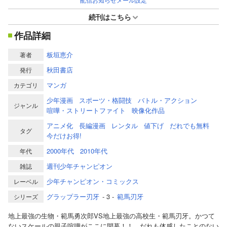
続刊はこちら
作品詳細
板垣恵介
著者
秋田書店
発行
マンガ
カテゴリ
少年漫画
スポーツ・格闘技
バトル・アクション
ジャンル
喧嘩・ストリートファイト
映像化作品
アニメ化
長編漫画
レンタル
値下げ
だれでも無料
タグ
今だけお得!
2000年代
2010年代
年代
週刊少年チャンピオン
雑誌
少年チャンピオン・コミックス
レーベル
グラップラー刃牙
- 3 -
範馬刃牙
シリーズ
地上最強の生物・範馬勇次郎VS地上最強の高校生・範馬刃牙。かつて
ないスケールの親子喧嘩がここに開幕！！ だれも体感したことのない