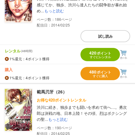
感じてか、独歩、渋川ら達人たちの闘争欲が暴れ始
め...
もっと読む
186
配信日：2014/02/25
試し読み
レンタル
(48時間)
420
ポイント
すぐにレンタル
1%
還元
：4ポイント獲得
購入
480
ポイント
すぐに購入
1%
還元
：4ポイント獲得
範馬刃牙（26）
お得な420ポイントレンタル
渋川に続き、独歩までも闘いを求めて街へ…。勇次
郎は決戦の地、日本上陸！その頃、烈はボクシング
の聖...
もっと読む
190
配信日：2014/02/25