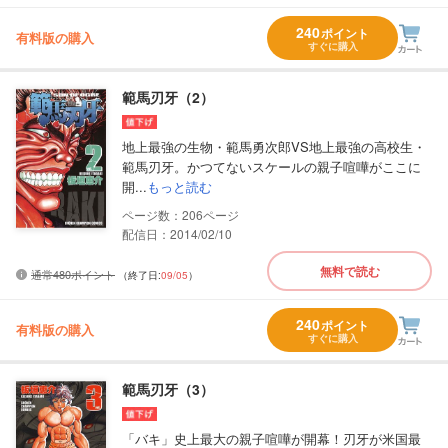
240
ポイント
有料版の購入
すぐに購入
範馬刃牙（2）
地上最強の生物・範馬勇次郎VS地上最強の高校生・
範馬刃牙。かつてないスケールの親子喧嘩がここに
開...
もっと読む
206
配信日：2014/02/10
無料で読む
通常480ポイント
（終了日:
09/05
）
240
ポイント
有料版の購入
すぐに購入
範馬刃牙（3）
「バキ」史上最大の親子喧嘩が開幕！刃牙が米国最