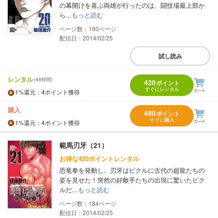
の幕開けを喜ぶ両雄が行ったのは、闘技場最上部か
ら...
もっと読む
190
配信日：2014/02/25
試し読み
レンタル
(48時間)
420
ポイント
すぐにレンタル
1%
還元
：4ポイント獲得
購入
480
ポイント
すぐに購入
1%
還元
：4ポイント獲得
範馬刃牙（21）
お得な420ポイントレンタル
恐竜拳を発動し、刃牙はピクルに古代の超龍たちの
姿を見せた！突然の好敵手たちの出現に驚いたピク
ルだ...
もっと読む
184
配信日：2014/02/25