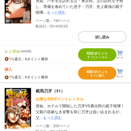
突如、バキ宅を訪れる父・勇次郎。父の訪れを予期
し、準備を進めていた息子・刃牙。史上最強の親子
喧嘩...
もっと読む
190
配信日：2014/02/25
試し読み
レンタル
(48時間)
420
ポイント
すぐにレンタル
1%
還元
：4ポイント獲得
購入
480
ポイント
すぐに購入
1%
還元
：4ポイント獲得
範馬刃牙（31）
お得な420ポイントレンタル
突如、ホテルで開戦した刃牙VS勇次郎の親子喧嘩！
父親の容赦なき攻撃を前に刃牙は追い込まれるが、
父...
もっと読む
200