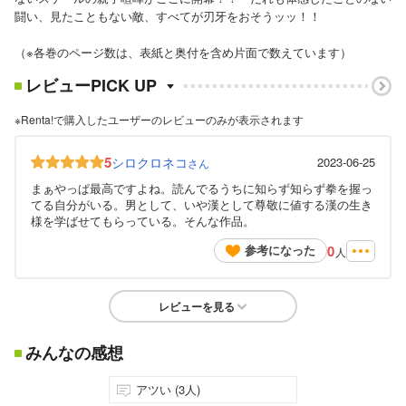
闘い、見たこともない敵、すべてが刃牙をおそうッッ！！
（※各巻のページ数は、表紙と奥付を含め片面で数えています）
レビューPICK UP
※Renta!で購入したユーザーのレビューのみが表示されます
5
シロクロネコ
2023-06-25
さん
まぁやっぱ最高ですよね。読んでるうちに知らず知らず拳を握っ
てる自分がいる。男として、いや漢として尊敬に値する漢の生き
様を学ばせてもらっている。そんな作品。
0
参考になった
人
レビューを見る
みんなの感想
アツい (3人)