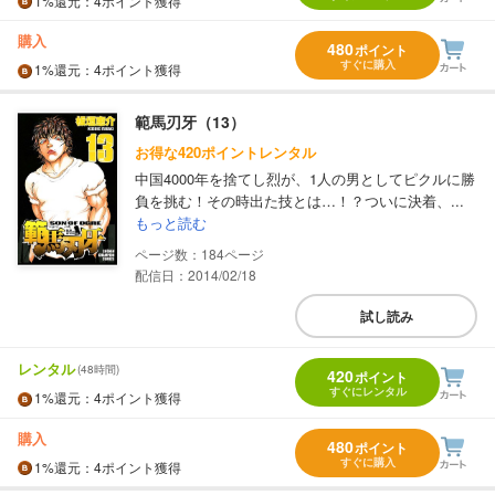
1%
還元
：4ポイント獲得
購入
480
ポイント
すぐに購入
1%
還元
：4ポイント獲得
範馬刃牙（13）
お得な420ポイントレンタル
中国4000年を捨てし烈が、1人の男としてピクルに勝
負を挑む！その時出た技とは…！？ついに決着、...
もっと読む
184
配信日：2014/02/18
試し読み
レンタル
(48時間)
420
ポイント
すぐにレンタル
1%
還元
：4ポイント獲得
購入
480
ポイント
すぐに購入
1%
還元
：4ポイント獲得