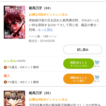
範馬刃牙（24）
お得な420ポイントレンタル
突如徳川翁の元を訪れた範馬勇次郎。それがいった
い何を意味するのか？そして同じ頃、義足の拳士・
烈海...
もっと読む
188
配信日：2014/02/25
試し読み
レンタル
(48時間)
420
ポイント
すぐにレンタル
1%
還元
：4ポイント獲得
購入
480
ポイント
すぐに購入
1%
還元
：4ポイント獲得
範馬刃牙（25）
お得な420ポイントレンタル
刃牙VS勇次郎の最強親子喧嘩が近づく！その空気を