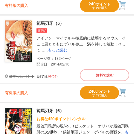
240
ポイント
有料版の購入
すぐに購入
範馬刃牙（5）
アイアン・マイケルを徹底的に破壊するマウス！そ
こに風とともにゲバル参上、満を持して始動！そし
て…...
もっと読む
182
配信日：2014/02/10
無料で読む
通常480ポイント
（終了日:
09/05
）
240
ポイント
有料版の購入
すぐに購入
範馬刃牙（6）
お得な420ポイントレンタル
最凶刑務所の現No．1ビスケット・オリバが最凶刑務
所の次期No．1候補筆頭ジュン・ゲバルの挑戦を...
も