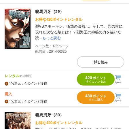
範馬刃牙（29）
お得な420ポイントレンタル
烈VSスモーキン、衝撃の決着…。そして、烈の前に
現れた次なる敵とは！？烈海王の神秘の力を描いた
読...
もっと読む
186
配信日：2014/02/25
試し読み
レンタル
(48時間)
420
ポイント
すぐにレンタル
1%
還元
：4ポイント獲得
購入
480
ポイント
すぐに購入
1%
還元
：4ポイント獲得
範馬刃牙（30）
お得な420ポイントレンタル