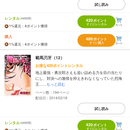
試し読み
レンタル
(48時間)
420
ポイント
すぐにレンタル
1%
還元
：4ポイント獲得
購入
480
ポイント
すぐに購入
1%
還元
：4ポイント獲得
範馬刃牙（12）
お得な420ポイントレンタル
地上最強・勇次郎さえも追い詰める力を目の当たり
にし、対決への激情を抑えきれなくなっていた烈海
王…...
もっと読む
194
配信日：2014/02/18
試し読み
レンタル
(48時間)
420
ポイント
すぐにレンタル