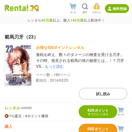
無料登録
レンタル
56万冊
以上、購入
146万冊
以上配信中！
範馬刃牙（23）
お得な420ポイントレンタル
激戦を終え、数々のダメージの検査を受ける刃牙。
その時、発見される範馬の体の秘密とは…！？刃牙
VS...
もっと読む
180
配信日：2014/02/25
試し読み
レンタル
(48時間)
420
ポイント
すぐにレンタル
1%
還元
：4ポイント獲得
購入
480
ポイント