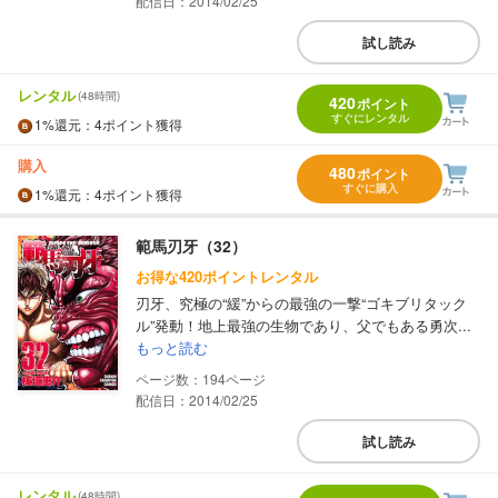
配信日：2014/02/25
試し読み
レンタル
(48時間)
420
ポイント
すぐにレンタル
1%
還元
：4ポイント獲得
購入
480
ポイント
すぐに購入
1%
還元
：4ポイント獲得
範馬刃牙（32）
お得な420ポイントレンタル
刃牙、究極の“緩”からの最強の一撃“ゴキブリタック
ル”発動！地上最強の生物であり、父でもある勇次...
もっと読む
194
配信日：2014/02/25
試し読み
レンタル
(48時間)