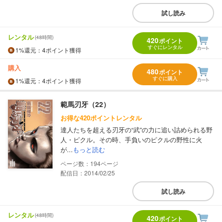
試し読み
レンタル
(48時間)
420
ポイント
すぐにレンタル
1%
還元
：4ポイント獲得
購入
480
ポイント
すぐに購入
1%
還元
：4ポイント獲得
範馬刃牙（22）
お得な420ポイントレンタル
達人たちを超える刃牙の“武”の力に追い詰められる野
人・ピクル。その時、手負いのピクルの野性に火
が...
もっと読む
194
配信日：2014/02/25
試し読み
レンタル
(48時間)
420
ポイント