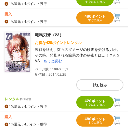
すぐにレンタル
1%
還元
：4ポイント獲得
購入
480
ポイント
すぐに購入
1%
還元
：4ポイント獲得
範馬刃牙（23）
お得な420ポイントレンタル
激戦を終え、数々のダメージの検査を受ける刃牙。
その時、発見される範馬の体の秘密とは…！？刃牙
VS...
もっと読む
180
配信日：2014/02/25
試し読み
レンタル
(48時間)
420
ポイント
すぐにレンタル
1%
還元
：4ポイント獲得
購入
480
ポイント
すぐに購入
1%
還元
：4ポイント獲得