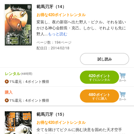
範馬刃牙（14）
お得な420ポイントレンタル
変装し、夜の新宿へ出た野人・ピクル。それを追い
かける神心会館長・克己。しかし、それよりも先に
野人...
もっと読む
194
配信日：2014/02/18
試し読み
レンタル
(48時間)
420
ポイント
すぐにレンタル
1%
還元
：4ポイント獲得
購入
480
ポイント
すぐに購入
1%
還元
：4ポイント獲得
範馬刃牙（15）
お得な420ポイントレンタル
全てを賭けてピクルに挑む決意を固めた天才空手