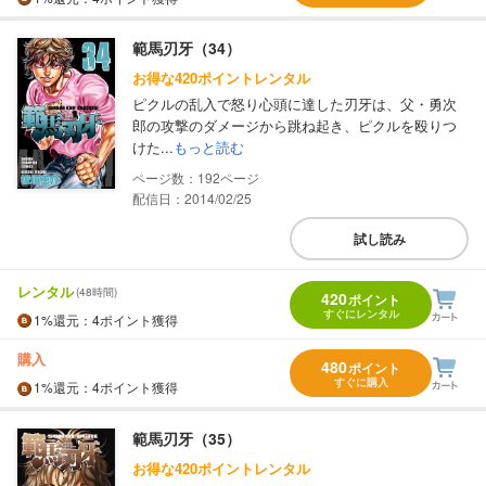
範馬刃牙（34）
お得な420ポイントレンタル
ピクルの乱入で怒り心頭に達した刃牙は、父・勇次
郎の攻撃のダメージから跳ね起き、ピクルを殴りつ
けた...
もっと読む
192
配信日：2014/02/25
試し読み
レンタル
(48時間)
420
ポイント
すぐにレンタル
1%
還元
：4ポイント獲得
購入
480
ポイント
すぐに購入
1%
還元
：4ポイント獲得
範馬刃牙（35）
お得な420ポイントレンタル