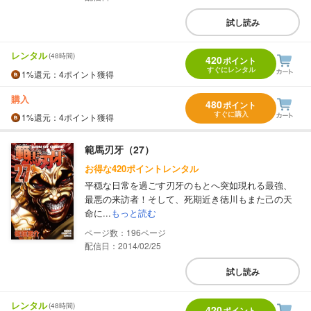
試し読み
レンタル
(48時間)
420
ポイント
すぐにレンタル
1%
還元
：4ポイント獲得
購入
480
ポイント
すぐに購入
1%
還元
：4ポイント獲得
範馬刃牙（27）
お得な420ポイントレンタル
平穏な日常を過ごす刃牙のもとへ突如現れる最強、
最悪の来訪者！そして、死期近き徳川もまた己の天
命に...
もっと読む
196
配信日：2014/02/25
試し読み
レンタル
(48時間)
420
ポイント