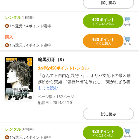
試し読み
レンタル
(48時間)
420
ポイント
すぐにレンタル
1%
還元
：4ポイント獲得
購入
480
ポイント
すぐに購入
1%
還元
：4ポイント獲得
範馬刃牙（8）
お得な420ポイントレンタル
「なんて不自由な男だい」。オリバ支配下の最凶刑
務所から突如、“強行外出”を果たし、“繋がれざる者...
もっと読む
182
配信日：2014/02/10
試し読み
レンタル
(48時間)
420
ポイント
すぐにレンタル
1%
還元
：4ポイント獲得