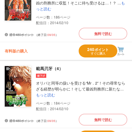
凶の刑務所に収監！そこに待ち受けるは…！？ ...
も
っと読む
186
配信日：2014/02/10
無料で読む
通常480ポイント
（終了日:
09/05
）
240
ポイント
有料版の購入
すぐに購入
範馬刃牙（4）
オリバと同等の扱いを受ける“Mr．2”！その尋常なら
ざる経歴が明らかに！そして最凶刑務所に新たな...
もっと読む
184
配信日：2014/02/10
無料で読む
通常480ポイント
（終了日:
09/05
）