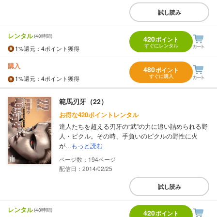
試し読み
レンタル
(48時間)
420
ポイント
すぐにレンタル
1%
還元
：4ポイント獲得
購入
480
ポイント
すぐに購入
1%
還元
：4ポイント獲得
範馬刃牙（22）
お得な420ポイントレンタル
達人たちを超える刃牙の“武”の力に追い詰められる野
人・ピクル。その時、手負いのピクルの野性に火
が...
もっと読む
194
配信日：2014/02/25
試し読み
レンタル
(48時間)
420
ポイント