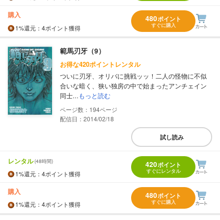
購入
480
ポイント
すぐに購入
1%
還元
：4ポイント獲得
範馬刃牙（9）
お得な420ポイントレンタル
ついに刃牙、オリバに挑戦ッッ！二人の怪物に不似
合いな暗く、狭い独房の中で始まったアンチェイン
同士...
もっと読む
194
配信日：2014/02/18
試し読み
レンタル
(48時間)
420
ポイント
すぐにレンタル
1%
還元
：4ポイント獲得
購入
480
ポイント
すぐに購入
1%
還元
：4ポイント獲得