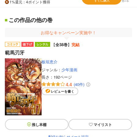
すぐに購入
1%
還元
：4ポイント獲得
この作品の他の巻
お得なキャンペーン実施中！
【
全38巻
】
完結
範馬刃牙
板垣恵介
ジャンル：
少年漫画
長さ：
192ページ
4.4
(40件)
レビューを書く
推し本棚
マイリスト
配信お知らせメール設定