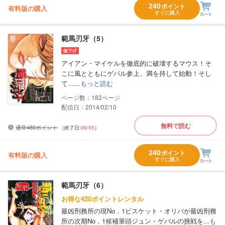
240
ポイント
有料版の購入
すぐに購入
範馬刃牙（5）
アイアン・マイケルを徹底的に破壊するマウス！そ
こに風とともにゲバル参上、満を持して始動！そし
て…...
もっと読む
182
配信日：2014/02/10
無料で読む
通常480ポイント
（終了日:
09/05
）
240
ポイント
有料版の購入
すぐに購入
範馬刃牙（6）
お得な420ポイントレンタル
最凶刑務所の現No．1ビスケット・オリバが最凶刑務
所の次期No．1候補筆頭ジュン・ゲバルの挑戦を...
も