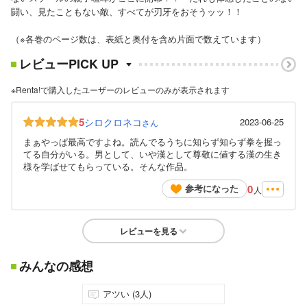
闘い、見たこともない敵、すべてが刃牙をおそうッッ！！
（※各巻のページ数は、表紙と奥付を含め片面で数えています）
レビューPICK UP
※Renta!で購入したユーザーのレビューのみが表示されます
5
シロクロネコ
2023-06-25
さん
まぁやっぱ最高ですよね。読んでるうちに知らず知らず拳を握っ
てる自分がいる。男として、いや漢として尊敬に値する漢の生き
様を学ばせてもらっている。そんな作品。
0
参考になった
人
レビューを見る
みんなの感想
アツい (3人)