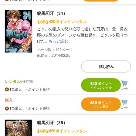
範馬刃牙（34）
お得な420ポイントレンタル
ピクルの乱入で怒り心頭に達した刃牙は、父・勇次
郎の攻撃のダメージから跳ね起き、ピクルを殴りつ
けた...
もっと読む
192
配信日：2014/02/25
試し読み
レンタル
(48時間)
420
ポイント
すぐにレンタル
1%
還元
：4ポイント獲得
購入
480
ポイント
すぐに購入
1%
還元
：4ポイント獲得
範馬刃牙（35）
お得な420ポイントレンタル