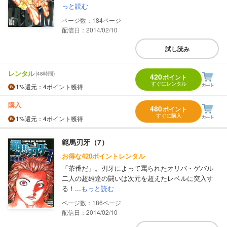
っと読む
184
配信日：2014/02/10
試し読み
レンタル
(48時間)
420
ポイント
すぐにレンタル
1%
還元
：4ポイント獲得
購入
480
ポイント
すぐに購入
1%
還元
：4ポイント獲得
範馬刃牙（7）
お得な420ポイントレンタル
「茶番だ」。刃牙によって罵られたオリバ・ゲバル
二人の超雄達の闘いは次元を超えたレベルに突入す
る！...
もっと読む
186
配信日：2014/02/10