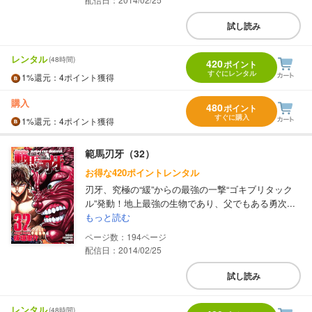
試し読み
レンタル
(48時間)
420
ポイント
すぐにレンタル
1%
還元
：4ポイント獲得
購入
480
ポイント
すぐに購入
1%
還元
：4ポイント獲得
範馬刃牙（32）
お得な420ポイントレンタル
刃牙、究極の“緩”からの最強の一撃“ゴキブリタック
ル”発動！地上最強の生物であり、父でもある勇次...
もっと読む
194
配信日：2014/02/25
試し読み
レンタル
(48時間)