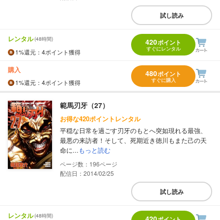
試し読み
レンタル
(48時間)
420
ポイント
すぐにレンタル
1%
還元
：4ポイント獲得
購入
480
ポイント
すぐに購入
1%
還元
：4ポイント獲得
範馬刃牙（27）
お得な420ポイントレンタル
平穏な日常を過ごす刃牙のもとへ突如現れる最強、
最悪の来訪者！そして、死期近き徳川もまた己の天
命に...
もっと読む
196
配信日：2014/02/25
試し読み
レンタル
(48時間)
420
ポイント