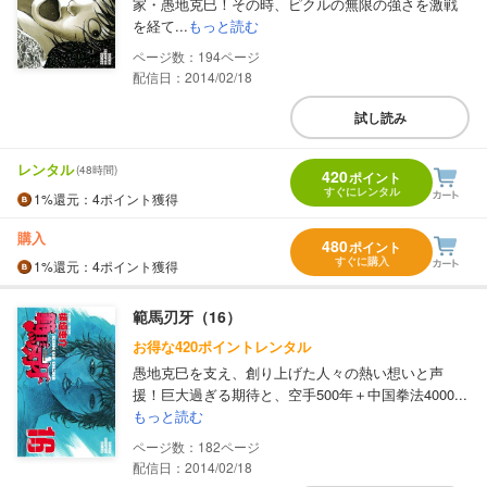
家・愚地克巳！その時、ピクルの無限の強さを激戦
を経て...
もっと読む
194
配信日：2014/02/18
試し読み
レンタル
(48時間)
420
ポイント
すぐにレンタル
1%
還元
：4ポイント獲得
購入
480
ポイント
すぐに購入
1%
還元
：4ポイント獲得
範馬刃牙（16）
お得な420ポイントレンタル
愚地克巳を支え、創り上げた人々の熱い想いと声
援！巨大過ぎる期待と、空手500年＋中国拳法4000...
もっと読む
182
配信日：2014/02/18