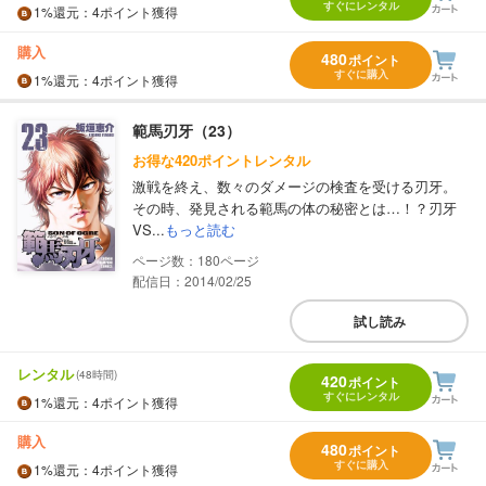
すぐにレンタル
1%
還元
：4ポイント獲得
購入
480
ポイント
すぐに購入
1%
還元
：4ポイント獲得
範馬刃牙（23）
お得な420ポイントレンタル
激戦を終え、数々のダメージの検査を受ける刃牙。
その時、発見される範馬の体の秘密とは…！？刃牙
VS...
もっと読む
180
配信日：2014/02/25
試し読み
レンタル
(48時間)
420
ポイント
すぐにレンタル
1%
還元
：4ポイント獲得
購入
480
ポイント
すぐに購入
1%
還元
：4ポイント獲得