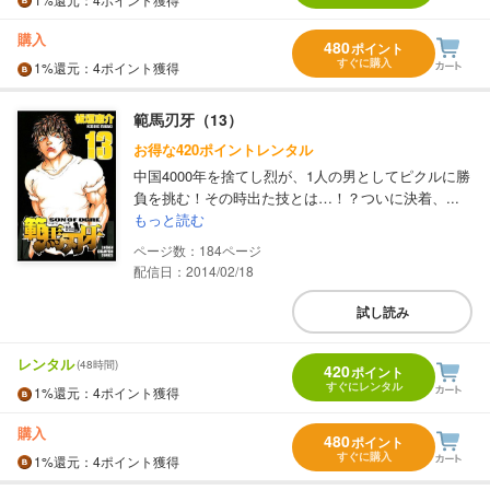
購入
480
ポイント
すぐに購入
1%
還元
：4ポイント獲得
範馬刃牙（13）
お得な420ポイントレンタル
中国4000年を捨てし烈が、1人の男としてピクルに勝
負を挑む！その時出た技とは…！？ついに決着、...
もっと読む
184
配信日：2014/02/18
試し読み
レンタル
(48時間)
420
ポイント
すぐにレンタル
1%
還元
：4ポイント獲得
購入
480
ポイント
すぐに購入
1%
還元
：4ポイント獲得