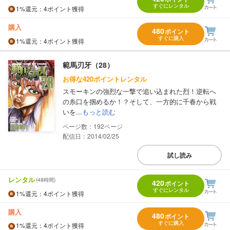
すぐにレンタル
1%
還元
：4ポイント獲得
購入
480
ポイント
すぐに購入
1%
還元
：4ポイント獲得
範馬刃牙（28）
お得な420ポイントレンタル
スモーキンの強烈な一撃で追い込まれた烈！逆転へ
の糸口を掴めるか！？そして、一方的に千春から戦
いを...
もっと読む
192
配信日：2014/02/25
試し読み
レンタル
(48時間)
420
ポイント
すぐにレンタル
1%
還元
：4ポイント獲得
購入
480
ポイント
すぐに購入
1%
還元
：4ポイント獲得