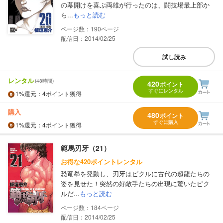
の幕開けを喜ぶ両雄が行ったのは、闘技場最上部か
ら...
もっと読む
190
配信日：2014/02/25
試し読み
レンタル
(48時間)
420
ポイント
すぐにレンタル
1%
還元
：4ポイント獲得
購入
480
ポイント
すぐに購入
1%
還元
：4ポイント獲得
範馬刃牙（21）
お得な420ポイントレンタル
恐竜拳を発動し、刃牙はピクルに古代の超龍たちの
姿を見せた！突然の好敵手たちの出現に驚いたピク
ルだ...
もっと読む
184
配信日：2014/02/25