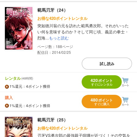
範馬刃牙（24）
お得な420ポイントレンタル
突如徳川翁の元を訪れた範馬勇次郎。それがいった
い何を意味するのか？そして同じ頃、義足の拳士・
烈海...
もっと読む
188
配信日：2014/02/25
試し読み
レンタル
(48時間)
420
ポイント
すぐにレンタル
1%
還元
：4ポイント獲得
購入
480
ポイント
すぐに購入
1%
還元
：4ポイント獲得
範馬刃牙（25）
お得な420ポイントレンタル
刃牙VS勇次郎の最強親子喧嘩が近づく！その空気を