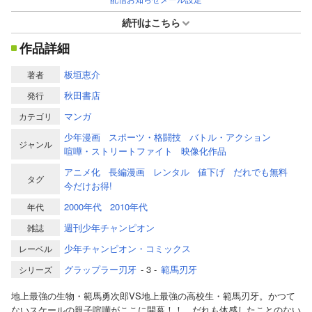
続刊はこちら
作品詳細
板垣恵介
著者
秋田書店
発行
マンガ
カテゴリ
少年漫画
スポーツ・格闘技
バトル・アクション
ジャンル
喧嘩・ストリートファイト
映像化作品
アニメ化
長編漫画
レンタル
値下げ
だれでも無料
タグ
今だけお得!
2000年代
2010年代
年代
週刊少年チャンピオン
雑誌
少年チャンピオン・コミックス
レーベル
グラップラー刃牙
- 3 -
範馬刃牙
シリーズ
地上最強の生物・範馬勇次郎VS地上最強の高校生・範馬刃牙。かつて
ないスケールの親子喧嘩がここに開幕！！ だれも体感したことのない