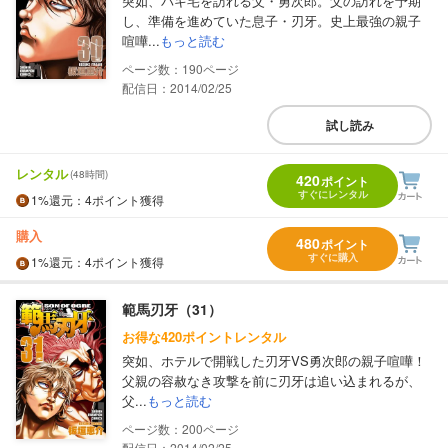
突如、バキ宅を訪れる父・勇次郎。父の訪れを予期
し、準備を進めていた息子・刃牙。史上最強の親子
喧嘩...
もっと読む
190
配信日：2014/02/25
試し読み
レンタル
(48時間)
420
ポイント
すぐにレンタル
1%
還元
：4ポイント獲得
購入
480
ポイント
すぐに購入
1%
還元
：4ポイント獲得
範馬刃牙（31）
お得な420ポイントレンタル
突如、ホテルで開戦した刃牙VS勇次郎の親子喧嘩！
父親の容赦なき攻撃を前に刃牙は追い込まれるが、
父...
もっと読む
200
配信日：2014/02/25