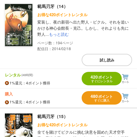
範馬刃牙（14）
お得な420ポイントレンタル
変装し、夜の新宿へ出た野人・ピクル。それを追い
かける神心会館長・克己。しかし、それよりも先に
野人...
もっと読む
194
配信日：2014/02/18
試し読み
レンタル
(48時間)
420
ポイント
すぐにレンタル
1%
還元
：4ポイント獲得
購入
480
ポイント
すぐに購入
1%
還元
：4ポイント獲得
範馬刃牙（15）
お得な420ポイントレンタル
全てを賭けてピクルに挑む決意を固めた天才空手