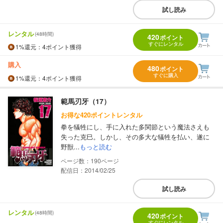
試し読み
レンタル
(48時間)
420
ポイント
すぐにレンタル
1%
還元
：4ポイント獲得
購入
480
ポイント
すぐに購入
1%
還元
：4ポイント獲得
範馬刃牙（17）
お得な420ポイントレンタル
拳を犠牲にし、手に入れた多関節という魔法さえも
失った克巳。しかし、その多大な犠牲を払い、遂に
野獣...
もっと読む
190
配信日：2014/02/25
試し読み
レンタル
(48時間)
420
ポイント
すぐにレンタル