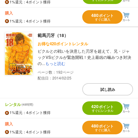
1%
還元
：4ポイント獲得
購入
480
ポイント
すぐに購入
1%
還元
：4ポイント獲得
範馬刃牙（18）
お得な420ポイントレンタル
ピクルとの戦いを決意した刃牙を超えて、兄・ジャ
ックVSピクルが緊急開戦！史上最凶の噛みつき対決
の...
もっと読む
192
配信日：2014/02/25
試し読み
レンタル
(48時間)
420
ポイント
すぐにレンタル
1%
還元
：4ポイント獲得
購入
480
ポイント
すぐに購入
1%
還元
：4ポイント獲得