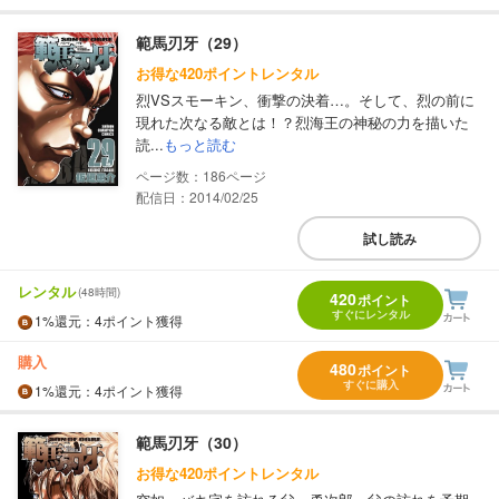
範馬刃牙（29）
お得な420ポイントレンタル
烈VSスモーキン、衝撃の決着…。そして、烈の前に
現れた次なる敵とは！？烈海王の神秘の力を描いた
読...
もっと読む
186
配信日：2014/02/25
試し読み
レンタル
(48時間)
420
ポイント
すぐにレンタル
1%
還元
：4ポイント獲得
購入
480
ポイント
すぐに購入
1%
還元
：4ポイント獲得
範馬刃牙（30）
お得な420ポイントレンタル