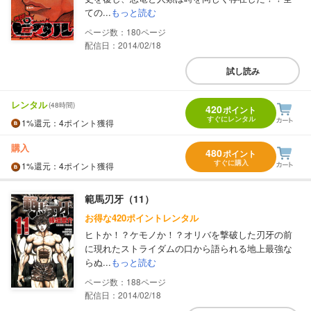
ての...
もっと読む
180
配信日：2014/02/18
試し読み
レンタル
(48時間)
420
ポイント
すぐにレンタル
1%
還元
：4ポイント獲得
購入
480
ポイント
すぐに購入
1%
還元
：4ポイント獲得
範馬刃牙（11）
お得な420ポイントレンタル
ヒトか！？ケモノか！？オリバを撃破した刃牙の前
に現れたストライダムの口から語られる地上最強な
らぬ...
もっと読む
188
配信日：2014/02/18