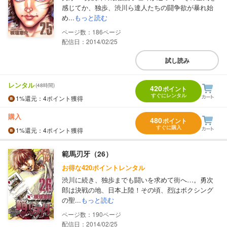
感じてか、独歩、渋川ら達人たちの闘争欲が暴れ始
め...
もっと読む
186
配信日：2014/02/25
試し読み
レンタル
(48時間)
420
ポイント
すぐにレンタル
1%
還元
：4ポイント獲得
購入
480
ポイント
すぐに購入
1%
還元
：4ポイント獲得
範馬刃牙（26）
お得な420ポイントレンタル
渋川に続き、独歩までも闘いを求めて街へ…。勇次
郎は決戦の地、日本上陸！その頃、烈はボクシング
の聖...
もっと読む
190
配信日：2014/02/25