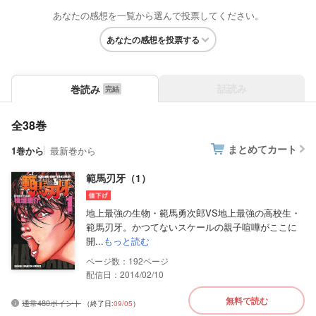
あなたの感想を一覧から選んで投票してください。
あなたの感想を投票する
話読み
巻読み
全38巻
まとめてカート
1巻から
最新巻から
範馬刃牙（1）
地上最強の生物・範馬勇次郎VS地上最強の高校生・
範馬刃牙。かつてないスケールの親子喧嘩がここに
開...
もっと読む
192
配信日：2014/02/10
無料で読む
通常480ポイント
（終了日:
09/05
）