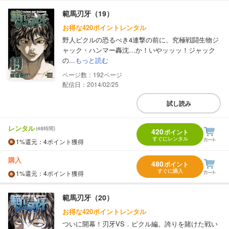
範馬刃牙（19）
お得な420ポイントレンタル
野人ピクルの恐るべき4連撃の前に、究極戦闘生物ジ
ャック・ハンマー轟沈…か！いやッッッ！ジャック
の...
もっと読む
192
配信日：2014/02/25
試し読み
レンタル
(48時間)
420
ポイント
すぐにレンタル
1%
還元
：4ポイント獲得
購入
480
ポイント
すぐに購入
1%
還元
：4ポイント獲得
範馬刃牙（20）
お得な420ポイントレンタル
ついに開幕！刃牙VS．ピクル編。誇りを賭けた戦い