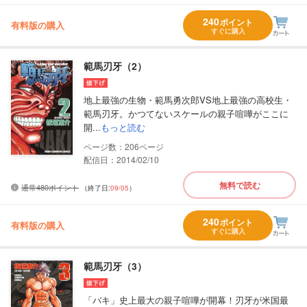
240
ポイント
有料版の購入
すぐに購入
範馬刃牙（2）
地上最強の生物・範馬勇次郎VS地上最強の高校生・
範馬刃牙。かつてないスケールの親子喧嘩がここに
開...
もっと読む
206
配信日：2014/02/10
無料で読む
通常480ポイント
（終了日:
09/05
）
240
ポイント
有料版の購入
すぐに購入
範馬刃牙（3）
「バキ」史上最大の親子喧嘩が開幕！刃牙が米国最