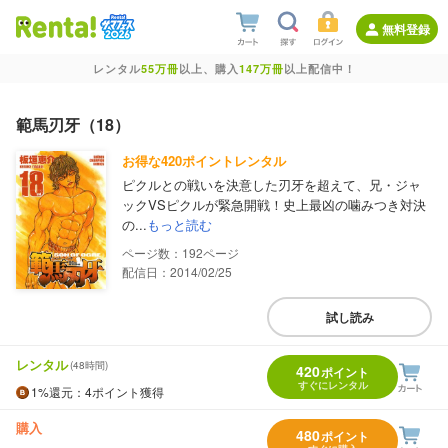
無料登録
レンタル
55万冊
以上、購入
147万冊
以上配信中！
範馬刃牙（18）
お得な420ポイントレンタル
ピクルとの戦いを決意した刃牙を超えて、兄・ジャ
ックVSピクルが緊急開戦！史上最凶の噛みつき対決
の...
もっと読む
192
配信日：2014/02/25
試し読み
レンタル
(48時間)
420
ポイント
すぐにレンタル
1%
還元
：4ポイント獲得
購入
480
ポイント