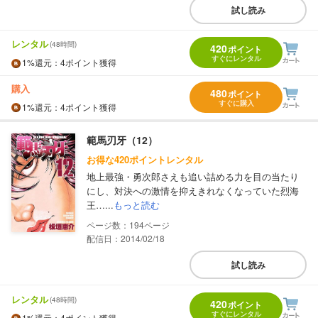
試し読み
レンタル
(48時間)
420
ポイント
すぐにレンタル
1%
還元
：4ポイント獲得
購入
480
ポイント
すぐに購入
1%
還元
：4ポイント獲得
範馬刃牙（12）
お得な420ポイントレンタル
地上最強・勇次郎さえも追い詰める力を目の当たり
にし、対決への激情を抑えきれなくなっていた烈海
王…...
もっと読む
194
配信日：2014/02/18
試し読み
レンタル
(48時間)
420
ポイント
すぐにレンタル
1%
還元
：4ポイント獲得