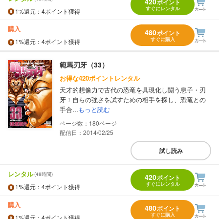
420
ポイント
すぐにレンタル
1%
還元
：4ポイント獲得
購入
480
ポイント
すぐに購入
1%
還元
：4ポイント獲得
範馬刃牙（33）
お得な420ポイントレンタル
天才的想像力で古代の恐竜を具現化し闘う息子・刃
牙！自らの強さを試すための相手を探し、恐竜との
手合...
もっと読む
180
配信日：2014/02/25
試し読み
レンタル
(48時間)
420
ポイント
すぐにレンタル
1%
還元
：4ポイント獲得
購入
480
ポイント
すぐに購入
1%
還元
：4ポイント獲得