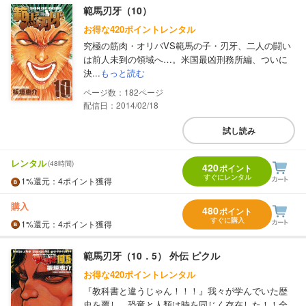
範馬刃牙（10）
お得な420ポイントレンタル
究極の筋肉・オリバVS範馬の子・刃牙、二人の闘い
は前人未到の領域へ…。米国最凶刑務所編、ついに
決...
もっと読む
182
配信日：2014/02/18
試し読み
レンタル
(48時間)
420
ポイント
すぐにレンタル
1%
還元
：4ポイント獲得
購入
480
ポイント
すぐに購入
1%
還元
：4ポイント獲得
範馬刃牙（10．5） 外伝 ピクル
お得な420ポイントレンタル
『教科書と違うじゃん！！！』我々が学んでいた歴
史を覆し、恐竜と人類は時を同じく存在した！！全