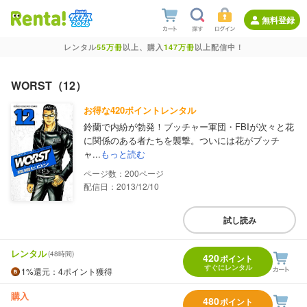
無料登録
レンタル
55万冊
以上、購入
147万冊
以上配信中！
WORST（12）
お得な420ポイントレンタル
鈴蘭で内紛が勃発！ブッチャー軍団・FBIが次々と花
に関係のある者たちを襲撃。ついには花がブッチ
ャ...
もっと読む
200
配信日：2013/12/10
試し読み
レンタル
(48時間)
420
ポイント
すぐにレンタル
1%
還元
：4ポイント獲得
購入
480
ポイント