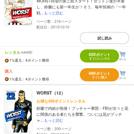
WORST待望の第ニ部スタート！ゼットン達が卒業
し、鈴蘭にも新一年生が！そう、毎年恒例の「一年
戦...
もっと読む
216
配信日：2013/12/10
試し読み
レンタル
(48時間)
420
ポイント
すぐにレンタル
1%
還元
：4ポイント獲得
購入
480
ポイント
すぐに購入
1%
還元
：4ポイント獲得
WORST（12）
お得な420ポイントレンタル
鈴蘭で内紛が勃発！ブッチャー軍団・FBIが次々と花
に関係のある者たちを襲撃。ついには花がブッチ
ャ...
もっと読む
200