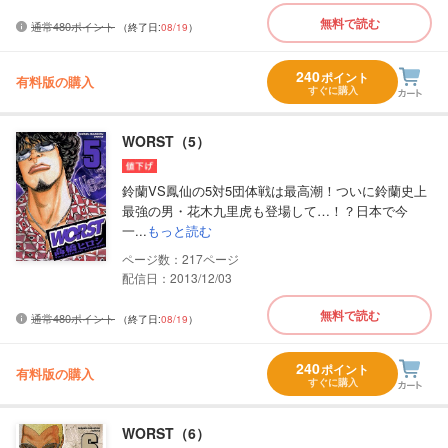
無料で読む
通常480ポイント
（終了日:
08/19
）
240
ポイント
有料版の購入
すぐに購入
WORST（5）
鈴蘭VS鳳仙の5対5団体戦は最高潮！ついに鈴蘭史上
最強の男・花木九里虎も登場して…！？日本で今
一...
もっと読む
217
配信日：2013/12/03
無料で読む
通常480ポイント
（終了日:
08/19
）
240
ポイント
有料版の購入
すぐに購入
WORST（6）