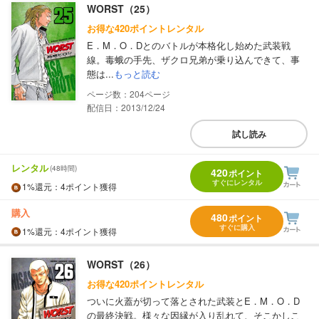
WORST（25）
お得な420ポイントレンタル
E．M．O．Dとのバトルが本格化し始めた武装戦
線。毒蛾の手先、ザクロ兄弟が乗り込んできて、事
態は...
もっと読む
204
配信日：2013/12/24
試し読み
レンタル
(48時間)
420
ポイント
すぐにレンタル
1%
還元
：4ポイント獲得
購入
480
ポイント
すぐに購入
1%
還元
：4ポイント獲得
WORST（26）
お得な420ポイントレンタル
ついに火蓋が切って落とされた武装とE．M．O．D
の最終決戦。様々な因縁が入り乱れて、そこかしこ