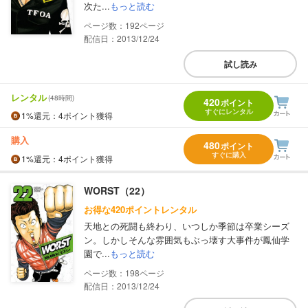
次た...
もっと読む
192
配信日：2013/12/24
試し読み
レンタル
(48時間)
420
ポイント
すぐにレンタル
1%
還元
：4ポイント獲得
購入
480
ポイント
すぐに購入
1%
還元
：4ポイント獲得
WORST（22）
お得な420ポイントレンタル
天地との死闘も終わり、いつしか季節は卒業シーズ
ン。しかしそんな雰囲気もぶっ壊す大事件が鳳仙学
園で...
もっと読む
198
配信日：2013/12/24