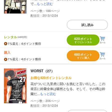
で...
もっと読む
188
配信日：2013/12/24
試し読み
レンタル
(48時間)
420
ポイント
すぐにレンタル
1%
還元
：4ポイント獲得
購入
480
ポイント
すぐに購入
1%
還元
：4ポイント獲得
WORST（27）
お得な420ポイントレンタル
花がついに九里虎に闘いを挑むと言い出した。この
発言に鈴蘭全体は騒然となる。そして、その噂は鈴
蘭だ...
もっと読む
206
配信日：2013/12/24