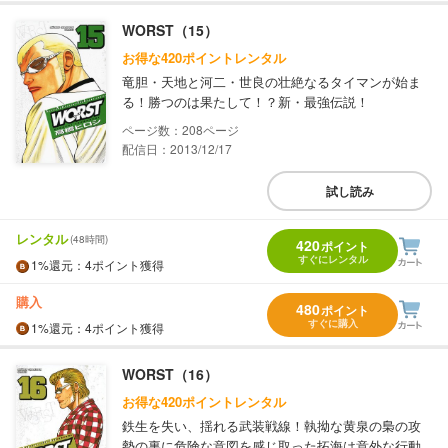
WORST（15）
お得な420ポイントレンタル
竜胆・天地と河二・世良の壮絶なるタイマンが始ま
る！勝つのは果たして！？新・最強伝説！
208
配信日：2013/12/17
試し読み
レンタル
(48時間)
420
ポイント
すぐにレンタル
1%
還元
：4ポイント獲得
購入
480
ポイント
すぐに購入
1%
還元
：4ポイント獲得
WORST（16）
お得な420ポイントレンタル
鉄生を失い、揺れる武装戦線！執拗な黄泉の梟の攻
勢の裏に危険な意図を感じ取った拓海は意外な行動