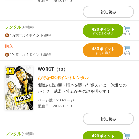
配信日：2013/12/10
試し読み
レンタル
(48時間)
420
ポイント
すぐにレンタル
1%
還元
：4ポイント獲得
購入
480
ポイント
すぐに購入
1%
還元
：4ポイント獲得
WORST（13）
お得な420ポイントレンタル
慚愧の虎の頭・晴本を襲った犯人とは一体誰なの
か！？ 武装・将五がその謎を明かす！
200
配信日：2013/12/10
試し読み
レンタル
(48時間)
420
ポイント