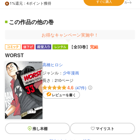
すぐに購入
1%
還元
：4ポイント獲得
この作品の他の巻
お得なキャンペーン実施中！
【
全33巻
】
完結
WORST
高橋ヒロシ
ジャンル：
少年漫画
長さ：
210ページ
4.6
(47件)
レビューを書く
推し本棚
マイリスト