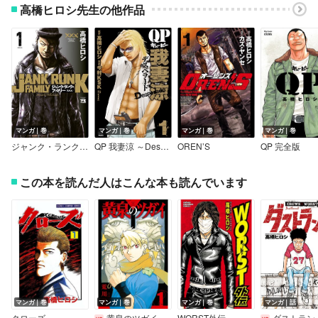
高橋ヒロシ先生の他作品
マンガ｜巻
マンガ｜巻
マンガ｜巻
マンガ｜巻
ジャンク・ランク・ファミリー
QP 我妻涼 ～Desperado～
OREN’S
QP 完全版
この本を読んだ人はこんな本も読んでいます
マンガ｜巻
マンガ｜巻
マンガ｜巻
マンガ｜話
クローズ
黄泉のツガイ
WORST外伝
ダストランド（話売