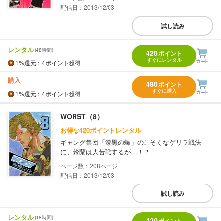
配信日：2013/12/03
試し読み
レンタル
(48時間)
420
ポイント
すぐにレンタル
1%
還元
：4ポイント獲得
購入
480
ポイント
すぐに購入
1%
還元
：4ポイント獲得
WORST（8）
お得な420ポイントレンタル
ギャング集団「漆黒の蠍」のこそくなゲリラ戦法
に、鈴蘭は大苦戦するが…！？
208
配信日：2013/12/03
試し読み
レンタル
(48時間)
420
ポイント