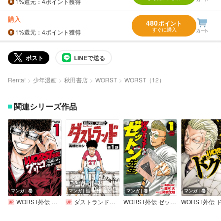
1%
還元
：4ポイント獲得
購入
480
ポイント
すぐに購入
1%
還元
：4ポイント獲得
ポスト
LINEで送る
Renta!
少年漫画
秋田書店
WORST
WORST（12）
関連シリーズ作品
マンガ｜巻
マンガ｜話
マンガ｜巻
マンガ｜巻
WORST外伝 グリコ
ダストランド（話売り）
WORST外伝 ゼットン先生
WORST外伝 