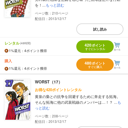
を！...
もっと読む
210
配信日：2013/12/17
試し読み
レンタル
(48時間)
420
ポイント
すぐにレンタル
1%
還元
：4ポイント獲得
購入
480
ポイント
すぐに購入
1%
還元
：4ポイント獲得
WORST（17）
お得な420ポイントレンタル
黄泉の梟との抗争を回避するために奔走する拓海。
そんな拓海に他の武装戦線のメンバーは…！？ ...
も
っと読む
208
配信日：2013/12/17