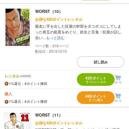
WORST（10）
お得な420ポイントレンタル
親友に手を出した狂屋の幹部をボコボコにしてしま
った将五の処置をめぐり、鉄生と百鬼・狂屋が話し
合い...
もっと読む
216
配信日：2013/12/10
試し読み
レンタル
(48時間)
420
ポイント
すぐにレンタル
1%
還元
：4ポイント獲得
購入
480
ポイント
すぐに購入
1%
還元
：4ポイント獲得
WORST（11）
お得な420ポイントレンタル