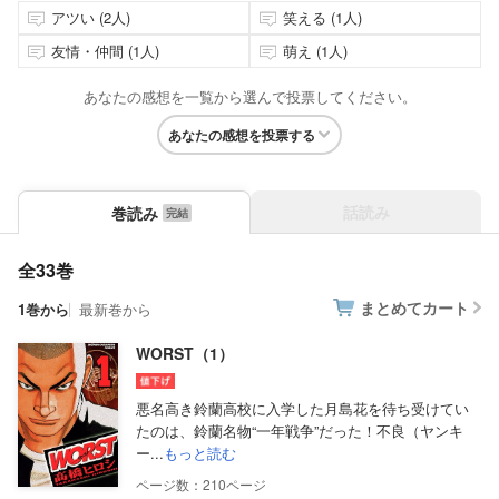
アツい (2人)
笑える (1人)
友情・仲間 (1人)
萌え (1人)
あなたの感想を一覧から選んで投票してください。
あなたの感想を投票する
話読み
巻読み
全33巻
まとめてカート
1巻から
最新巻から
WORST（1）
悪名高き鈴蘭高校に入学した月島花を待ち受けてい
たのは、鈴蘭名物“一年戦争”だった！不良（ヤンキ
ー...
もっと読む
210