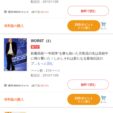
配信日：2013/11/26
無料で読む
通常480ポイント
（終了日:
08/19
）
240
ポイント
有料版の購入
すぐに購入
WORST（2）
鈴蘭高校“一年戦争”を勝ち抜いた月島花の名は高校中
に鳴り響いた！しかしそれは新たなる最強伝説の
プ...
もっと読む
210
配信日：2013/11/26
無料で読む
通常480ポイント
（終了日:
08/19
）
240
ポイント
有料版の購入
すぐに購入