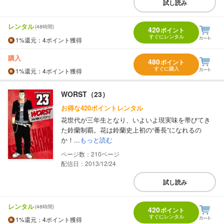
試し読み
レンタル
(48時間)
420
ポイント
すぐにレンタル
1%
還元
：4ポイント獲得
購入
480
ポイント
すぐに購入
1%
還元
：4ポイント獲得
WORST（23）
お得な420ポイントレンタル
花世代が三年生となり、いよいよ現実味を帯びてき
た鈴蘭制覇。花は鈴蘭史上初の“番長”になれるの
か！...
もっと読む
210
配信日：2013/12/24
試し読み
レンタル
(48時間)
420
ポイント
すぐにレンタル
1%
還元
：4ポイント獲得