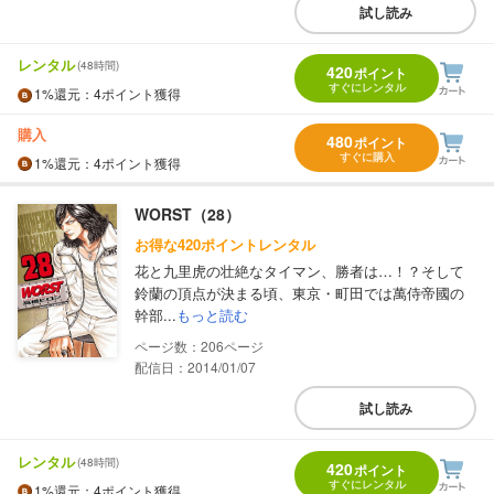
試し読み
レンタル
(48時間)
420
ポイント
すぐにレンタル
1%
還元
：4ポイント獲得
購入
480
ポイント
すぐに購入
1%
還元
：4ポイント獲得
WORST（28）
お得な420ポイントレンタル
花と九里虎の壮絶なタイマン、勝者は…！？そして
鈴蘭の頂点が決まる頃、東京・町田では萬侍帝國の
幹部...
もっと読む
206
配信日：2014/01/07
試し読み
レンタル
(48時間)
420
ポイント
すぐにレンタル
1%
還元
：4ポイント獲得