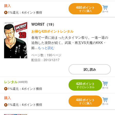
購入
480
ポイント
すぐに購入
1%
還元
：4ポイント獲得
WORST（19）
お得な420ポイントレンタル
各地で一斉に始まった大タイマン祭り。一進一退の
迫熱した攻防が続く。武装・将五VS天魔のKKK・
姫...
もっと読む
190
配信日：2013/12/17
試し読み
レンタル
(48時間)
420
ポイント
すぐにレンタル
1%
還元
：4ポイント獲得
購入
480
ポイント
すぐに購入
1%
還元
：4ポイント獲得