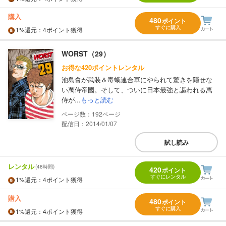
購入
480
ポイント
すぐに購入
1%
還元
：4ポイント獲得
WORST（29）
お得な420ポイントレンタル
池島會が武装＆毒蛾連合軍にやられて驚きを隠せな
い萬侍帝國。そして、ついに日本最強と謳われる萬
侍が...
もっと読む
192
配信日：2014/01/07
試し読み
レンタル
(48時間)
420
ポイント
すぐにレンタル
1%
還元
：4ポイント獲得
購入
480
ポイント
すぐに購入
1%
還元
：4ポイント獲得