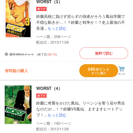
WORST（3）
鈴蘭高校に負けず劣らずの強者がそろう鳳仙学園で
不穏な動きが…！？鈴蘭と戦争か！？史上最強の不
良漫...
もっと読む
208
配信日：2013/11/26
無料で読む
通常480ポイント
（終了日:
08/19
）
240
ポイント
有料版の購入
すぐに購入
WORST（4）
鈴蘭に奇襲をかけた鳳仙。リベンジを誓う花や秀吉
なのだが…！？鈴蘭VS鳳仙、ますますヒートアッ
プ！...
もっと読む
192
配信日：2013/11/26