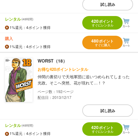
試し読み
レンタル
(48時間)
420
ポイント
すぐにレンタル
1%
還元
：4ポイント獲得
購入
480
ポイント
すぐに購入
1%
還元
：4ポイント獲得
WORST（18）
お得な420ポイントレンタル
仲間の裏切りで天地軍団に追いつめられてしまった
光政。そこへ突然、花が現れて…！？
192
配信日：2013/12/17
試し読み
レンタル
(48時間)
420
ポイント
すぐにレンタル
1%
還元
：4ポイント獲得