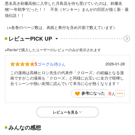
悪名高き鈴蘭高校に入学した月島花を待ち受けていたのは、鈴蘭名
物“一年戦争”だった！！ 不良（ヤンキー）まんがの巨匠が描く新・最
強伝説！！
（※各巻のページ数は、表紙と奥付を含め片面で数えています）
レビューPICK UP
※Renta!で購入したユーザーのレビューのみが表示されます
5
ゴーグル侍
2026-01-28
さん
この漫画は高橋ヒロシ先生の代表作「クローズ」の続編となる漫
画ですがこの漫画も「クローズ」と同様にお互いに全力で喧嘩し
合うシーンや熱い友情に読んでいて本当に心が熱くなります！
0
参考になった
人
レビューを見る
みんなの感想