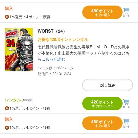
購入
480
ポイント
すぐに購入
1%
還元
：4ポイント獲得
WORST（24）
お得な420ポイントレンタル
七代目武装戦線と安生の毒蛾E．M．O．Dとの戦争
が本格化！史上最大の喧嘩マッチを制するのはどち
ら...
もっと読む
188
配信日：2013/12/24
試し読み
レンタル
(48時間)
420
ポイント
すぐにレンタル
1%
還元
：4ポイント獲得
購入
480
ポイント
すぐに購入
1%
還元
：4ポイント獲得