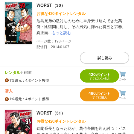
WORST（30）
お得な420ポイントレンタル
池島兄弟の敵討ちのために単身乗り込んできた萬
侍・比留間に対し、その男気に惚れた将五と宗春。
真正面...
もっと読む
198
配信日：2014/01/07
試し読み
レンタル
(48時間)
420
ポイント
すぐにレンタル
1%
還元
：4ポイント獲得
購入
480
ポイント
すぐに購入
1%
還元
：4ポイント獲得
WORST（31）
お得な420ポイントレンタル
鈴蘭番長となった花が、萬侍帝國を迎え討つ！ビス