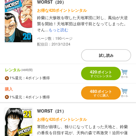
WORST（20）
お得な420ポイントレンタル
鈴蘭に大惨敗を喫した天地軍団に対し、鳳仙が大逆
襲を開始！天地軍団は崩壊寸前となってしまった。
そん...
もっと読む
190
配信日：2013/12/24
試し読み
レンタル
(48時間)
420
ポイント
すぐにレンタル
1%
還元
：4ポイント獲得
購入
480
ポイント
すぐに購入
1%
還元
：4ポイント獲得
WORST（21）
お得な420ポイントレンタル
軍団が崩壊し、独りになってしまった天地と、鈴蘭
の番長を目指す花が、天狗の森で再激突！迫田や蓮