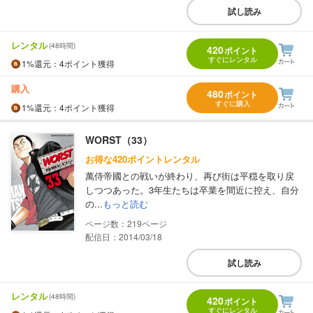
試し読み
レンタル
(48時間)
420
ポイント
すぐにレンタル
1%
還元
：4ポイント獲得
購入
480
ポイント
すぐに購入
1%
還元
：4ポイント獲得
WORST（33）
お得な420ポイントレンタル
萬侍帝國との戦いが終わり、再び街は平穏を取り戻
しつつあった。3年生たちは卒業を間近に控え、自分
の...
もっと読む
219
配信日：2014/03/18
試し読み
レンタル
(48時間)
420
ポイント
すぐにレンタル