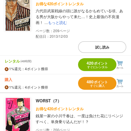
お得な420ポイントレンタル
六代目武装戦線の頭に誰がなるかもめている頃、あ
る男が大阪からやって来た…！史上最強の不良漫
画！ ...
もっと読む
209
配信日：2013/12/03
試し読み
レンタル
(48時間)
420
ポイント
すぐにレンタル
1%
還元
：4ポイント獲得
購入
480
ポイント
すぐに購入
1%
還元
：4ポイント獲得
WORST（7）
お得な420ポイントレンタル
銭屋一家の小川千春は、一度は負けた花にリベンジ
すべく、単身乗り込んだが！？
200