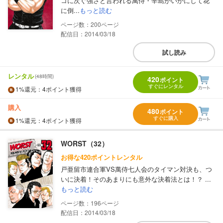
コに次ぐ強さと言われる萬侍・辛島がいかにして花
に倒...
もっと読む
200
配信日：2014/03/18
試し読み
レンタル
(48時間)
420
ポイント
すぐにレンタル
1%
還元
：4ポイント獲得
購入
480
ポイント
すぐに購入
1%
還元
：4ポイント獲得
WORST（32）
お得な420ポイントレンタル
戸亜留市連合軍VS萬侍七人会のタイマン対決も、つ
いに決着！そのあまりにも意外な決着法とは！？ ...
もっと読む
196
配信日：2014/03/18