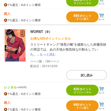
すぐにレンタル
1%
還元
：4ポイント獲得
購入
480
ポイント
すぐに購入
1%
還元
：4ポイント獲得
WORST（9）
お得な420ポイントレンタル
ストリートギャング“漆黒の蠍”を蹴散らした鈴蘭高校
の周辺では、あの天地が無気味な行動をしてい
た。...
もっと読む
190
配信日：2013/12/03
試し読み
レンタル
(48時間)
420
ポイント
すぐにレンタル
1%
還元
：4ポイント獲得
購入
480
ポイント
すぐに購入
1%
還元
：4ポイント獲得