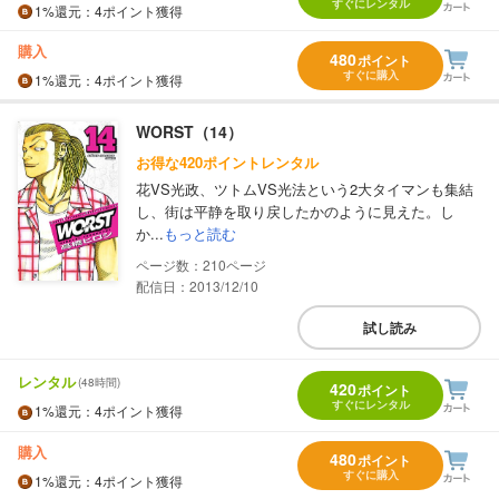
すぐにレンタル
1%
還元
：4ポイント獲得
購入
480
ポイント
すぐに購入
1%
還元
：4ポイント獲得
WORST（14）
お得な420ポイントレンタル
花VS光政、ツトムVS光法という2大タイマンも集結
し、街は平静を取り戻したかのように見えた。し
か...
もっと読む
210
配信日：2013/12/10
試し読み
レンタル
(48時間)
420
ポイント
すぐにレンタル
1%
還元
：4ポイント獲得
購入
480
ポイント
すぐに購入
1%
還元
：4ポイント獲得