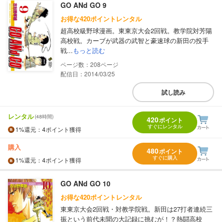
GO ANd GO 9
お得な420ポイントレンタル
超高校級野球漫画。東東京大会2回戦。教学院対芳陽
高校戦。カーブが武器の武智と豪速球の新田の投手
戦...
もっと読む
208
配信日：2014/03/25
試し読み
レンタル
(48時間)
420
ポイント
すぐにレンタル
1%
還元
：4ポイント獲得
購入
480
ポイント
すぐに購入
1%
還元
：4ポイント獲得
GO ANd GO 10
お得な420ポイントレンタル
東東京大会2回戦・対教学院戦。新田は27打者連続三
振という前代未聞の大記録に挑むが！？熱闘高校