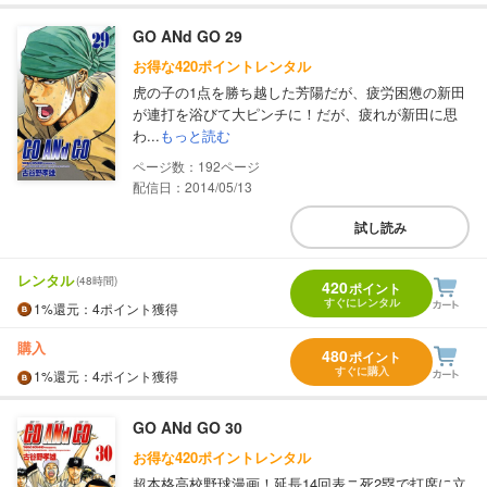
GO ANd GO 29
お得な420ポイントレンタル
虎の子の1点を勝ち越した芳陽だが、疲労困憊の新田
が連打を浴びて大ピンチに！だが、疲れが新田に思
わ...
もっと読む
192
配信日：2014/05/13
試し読み
レンタル
(48時間)
420
ポイント
すぐにレンタル
1%
還元
：4ポイント獲得
購入
480
ポイント
すぐに購入
1%
還元
：4ポイント獲得
GO ANd GO 30
お得な420ポイントレンタル
超本格高校野球漫画！延長14回表ニ死2塁で打席に立