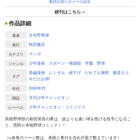
配信お知らせメール設定
続刊はこちら
作品詳細
古谷野孝雄
著者
秋田書店
発行
マンガ
カテゴリ
少年漫画
スポーツ・格闘技
学園
野球
ジャンル
長編漫画
レンタル
値下げ
だれでも無料
殿堂入り
タグ
今だけお得!
2000年代
年代
月刊少年チャンピオン
雑誌
少年チャンピオン・コミックス
レーベル
高校野球部の新田英吾の夢は、誰よりも速い球を投げる投手になるこ
と。荒削り本格野球コミック！！
（※各巻のページ数は、表紙と奥付を含め片面で数えています）