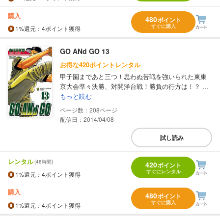
購入
480
ポイント
すぐに購入
1%
還元
：4ポイント獲得
GO ANd GO 13
お得な420ポイントレンタル
甲子園まであと三つ！思わぬ苦戦を強いられた東東
京大会準々決勝、対開洋台戦！勝負の行方は！？ ...
もっと読む
208
配信日：2014/04/08
試し読み
レンタル
(48時間)
420
ポイント
すぐにレンタル
1%
還元
：4ポイント獲得
購入
480
ポイント
すぐに購入
1%
還元
：4ポイント獲得