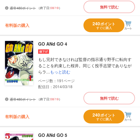
無料で読む
通常480ポイント
（終了日:
08/19
）
240
ポイント
有料版の購入
すぐに購入
GO ANd GO 4
もし完封できなければ監督の指示通り野手に転向す
ることを約束した桜井。同じく投手志望でありなが
らラ...
もっと読む
191
配信日：2014/03/18
無料で読む
通常480ポイント
（終了日:
08/19
）
240
ポイント
有料版の購入
すぐに購入
GO ANd GO 5