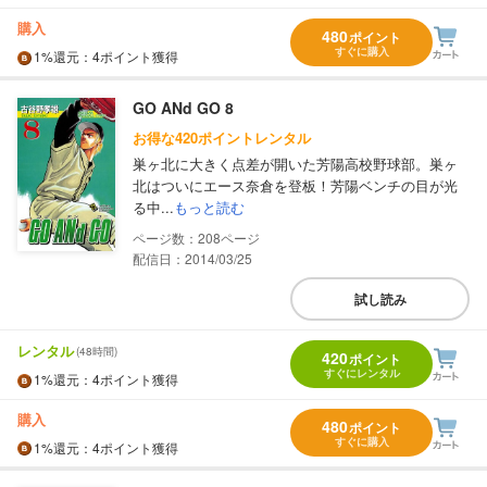
購入
480
ポイント
すぐに購入
1%
還元
：4ポイント獲得
GO ANd GO 8
お得な420ポイントレンタル
巣ヶ北に大きく点差が開いた芳陽高校野球部。巣ヶ
北はついにエース奈倉を登板！芳陽ベンチの目が光
る中...
もっと読む
208
配信日：2014/03/25
試し読み
レンタル
(48時間)
420
ポイント
すぐにレンタル
1%
還元
：4ポイント獲得
購入
480
ポイント
すぐに購入
1%
還元
：4ポイント獲得