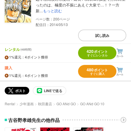
ったのは、極度の不振にあえぐ大泉で…！？一方
新...
もっと読む
200
配信日：2014/05/13
試し読み
レンタル
(48時間)
420
ポイント
すぐにレンタル
1%
還元
：4ポイント獲得
購入
480
ポイント
すぐに購入
1%
還元
：4ポイント獲得
ポスト
LINEで送る
Renta!
少年漫画
秋田書店
GO ANd GO
GO ANd GO 10
古谷野孝雄先生の他作品