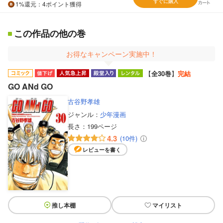
すぐに購入
1%
還元
：4ポイント獲得
この作品の他の巻
お得なキャンペーン実施中！
【
全30巻
】
完結
GO ANd GO
古谷野孝雄
ジャンル：
少年漫画
長さ：
199ページ
4.3
(10件)
レビューを書く
推し本棚
マイリスト