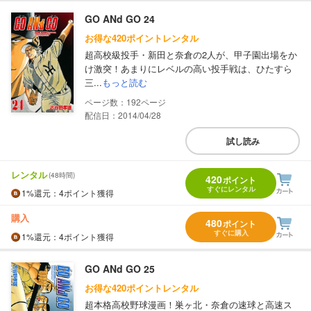
GO ANd GO 24
お得な420ポイントレンタル
超高校級投手・新田と奈倉の2人が、甲子園出場をか
け激突！あまりにレベルの高い投手戦は、ひたすら
三...
もっと読む
192
配信日：2014/04/28
試し読み
レンタル
(48時間)
420
ポイント
すぐにレンタル
1%
還元
：4ポイント獲得
購入
480
ポイント
すぐに購入
1%
還元
：4ポイント獲得
GO ANd GO 25
お得な420ポイントレンタル
超本格高校野球漫画！巣ヶ北・奈倉の速球と高速ス