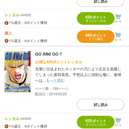
試し読み
レンタル
(48時間)
420
ポイント
すぐにレンタル
1%
還元
：4ポイント獲得
購入
480
ポイント
すぐに購入
1%
還元
：4ポイント獲得
GO ANd GO 7
お得な420ポイントレンタル
先輩に仕込まれたカッターの刃により左足を負傷し
てしまった新田英吾。予想以上に深刻な傷に、復帰
へは...
もっと読む
199
配信日：2014/03/25
試し読み
レンタル
(48時間)
420
ポイント
すぐにレンタル
1%
還元
：4ポイント獲得