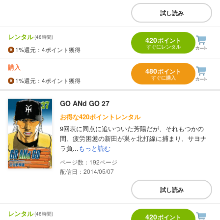
試し読み
レンタル
(48時間)
420
ポイント
すぐにレンタル
1%
還元
：4ポイント獲得
購入
480
ポイント
すぐに購入
1%
還元
：4ポイント獲得
GO ANd GO 27
お得な420ポイントレンタル
9回表に同点に追いついた芳陽だが、それもつかの
間、疲労困憊の新田が巣ヶ北打線に捕まり、サヨナ
ラ負...
もっと読む
192
配信日：2014/05/07
試し読み
レンタル
(48時間)
420
ポイント