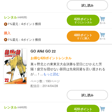
試し読み
レンタル
(48時間)
420
ポイント
すぐにレンタル
1%
還元
：4ポイント獲得
購入
480
ポイント
すぐに購入
1%
還元
：4ポイント獲得
GO ANd GO 22
お得な420ポイントレンタル
巣ヶ野北との東東京大会決勝を翌日にひかえた芳
陽！疲労を隠せない新田は先発回避を言い渡される
が…！...
もっと読む
190
配信日：2014/04/28
試し読み
レンタル
(48時間)
420
ポイント