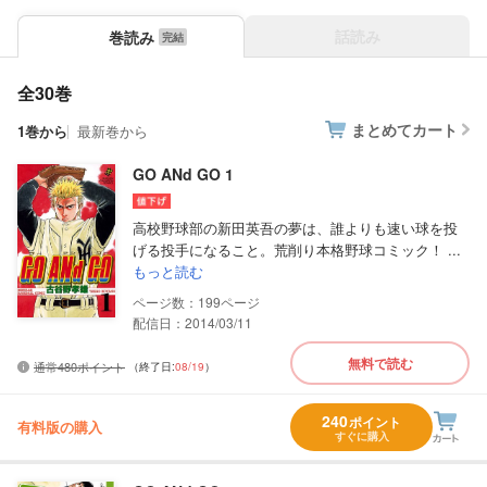
話読み
巻読み
全30巻
まとめてカート
1巻から
最新巻から
GO ANd GO 1
高校野球部の新田英吾の夢は、誰よりも速い球を投
げる投手になること。荒削り本格野球コミック！ ...
もっと読む
199
配信日：2014/03/11
無料で読む
通常480ポイント
（終了日:
08/19
）
240
ポイント
有料版の購入
すぐに購入