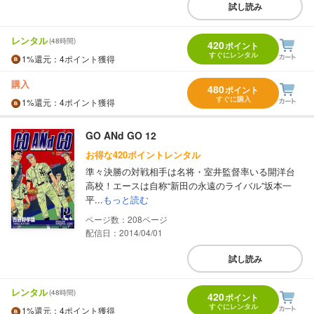
試し読み
レンタル
(48時間)
420
ポイント
すぐにレンタル
1%
還元
：4ポイント獲得
購入
480
ポイント
すぐに購入
1%
還元
：4ポイント獲得
GO ANd GO 12
お得な420ポイントレンタル
準々決勝の対戦相手は名将・室井監督率いる開洋台
高校！エースは自称“新田の永遠のライバル”坂本一
平...
もっと読む
208
配信日：2014/04/01
試し読み
レンタル
(48時間)
420
ポイント
すぐにレンタル
1%
還元
：4ポイント獲得