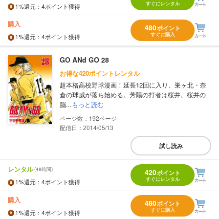
すぐにレンタル
1%
還元
：4ポイント獲得
購入
480
ポイント
すぐに購入
1%
還元
：4ポイント獲得
GO ANd GO 28
お得な420ポイントレンタル
超本格高校野球漫画！延長12回に入り、巣ヶ北・奈
倉の球威が落ち始める。芳陽の打者は桜井。桜井の
脳...
もっと読む
192
配信日：2014/05/13
試し読み
レンタル
(48時間)
420
ポイント
すぐにレンタル
1%
還元
：4ポイント獲得
購入
480
ポイント
すぐに購入
1%
還元
：4ポイント獲得