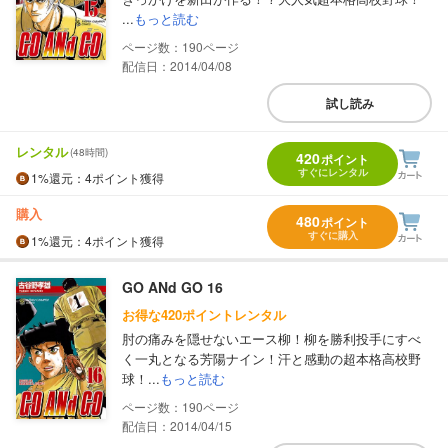
...
もっと読む
190
配信日：2014/04/08
試し読み
レンタル
(48時間)
420
ポイント
すぐにレンタル
1%
還元
：4ポイント獲得
購入
480
ポイント
すぐに購入
1%
還元
：4ポイント獲得
GO ANd GO 16
お得な420ポイントレンタル
肘の痛みを隠せないエース柳！柳を勝利投手にすべ
く一丸となる芳陽ナイン！汗と感動の超本格高校野
球！...
もっと読む
190
配信日：2014/04/15