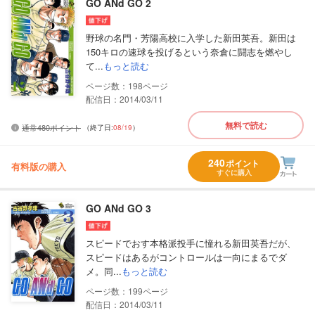
GO ANd GO 2
野球の名門・芳陽高校に入学した新田英吾。新田は
150キロの速球を投げるという奈倉に闘志を燃やし
て...
もっと読む
198
配信日：2014/03/11
無料で読む
通常480ポイント
（終了日:
08/19
）
240
ポイント
有料版の購入
すぐに購入
GO ANd GO 3
スピードでおす本格派投手に憧れる新田英吾だが、
スピードはあるがコントロールは一向にまるでダ
メ。同...
もっと読む
199
配信日：2014/03/11