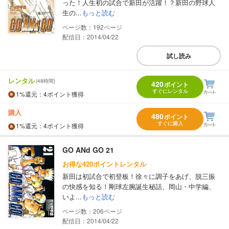
った！人生初の試合で新田が活躍！？新田の野球人
生の...
もっと読む
192
配信日：2014/04/22
試し読み
レンタル
(48時間)
420
ポイント
すぐにレンタル
1%
還元
：4ポイント獲得
購入
480
ポイント
すぐに購入
1%
還元
：4ポイント獲得
GO ANd GO 21
お得な420ポイントレンタル
新田は初試合で初登板！徐々に調子をあげ、脱三振
の快感を知る！剛球左腕誕生秘話、岡山・中学編、
いよ...
もっと読む
206
配信日：2014/04/22