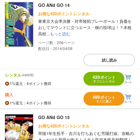
GO ANd GO 14
お得な420ポイントレンタル
東東京大会準決勝・対帝陵戦プレーボール！負傷を
おしてマウンドに立つエース・柳の投球は！？本格
高校...
もっと読む
208
配信日：2014/04/08
試し読み
レンタル
(48時間)
420
ポイント
すぐにレンタル
1%
還元
：4ポイント獲得
購入
480
ポイント
すぐに購入
1%
還元
：4ポイント獲得
GO ANd GO 15
お得な420ポイントレンタル
帝陵1年生投手・吉川を打ちあぐむ芳陽打線。攻略の
きっかけを新田が作る！？大人気超本格高校野球！