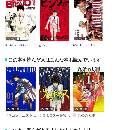
マンガ｜巻
マンガ｜巻
マンガ｜巻
READY BRAVO
ビンゾー
ANGEL VOICE
この本を読んだ人はこんな本も読んでいます
マンガ｜巻
マンガ｜巻
マンガ｜巻
ドラゴンクエスト列伝 ロトの紋章 完全版
ウロボロス―警察ヲ裁クハ我ニアリ―
九条の大罪
この本に関心がある人におすすめします