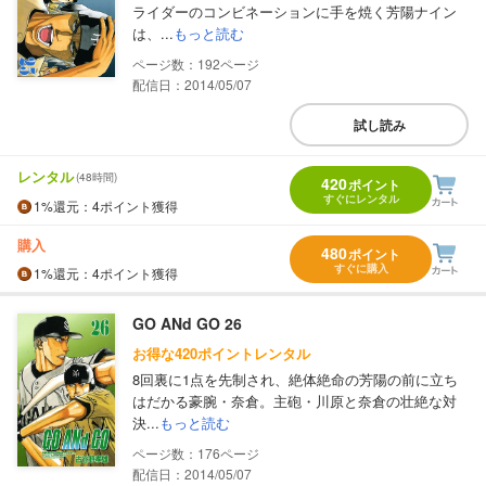
ライダーのコンビネーションに手を焼く芳陽ナイン
は、...
もっと読む
192
配信日：2014/05/07
試し読み
レンタル
(48時間)
420
ポイント
すぐにレンタル
1%
還元
：4ポイント獲得
購入
480
ポイント
すぐに購入
1%
還元
：4ポイント獲得
GO ANd GO 26
お得な420ポイントレンタル
8回裏に1点を先制され、絶体絶命の芳陽の前に立ち
はだかる豪腕・奈倉。主砲・川原と奈倉の壮絶な対
決...
もっと読む
176
配信日：2014/05/07