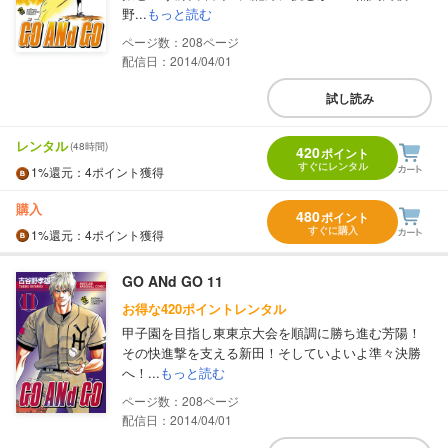
野...
もっと読む
208
配信日：2014/04/01
試し読み
レンタル
(48時間)
420
ポイント
すぐにレンタル
1%
還元
：4ポイント獲得
購入
480
ポイント
すぐに購入
1%
還元
：4ポイント獲得
GO ANd GO 11
お得な420ポイントレンタル
甲子園を目指し東東京大会を順調に勝ち進む芳陽！
その快進撃を支える新田！そしていよいよ準々決勝
へ！...
もっと読む
208
配信日：2014/04/01