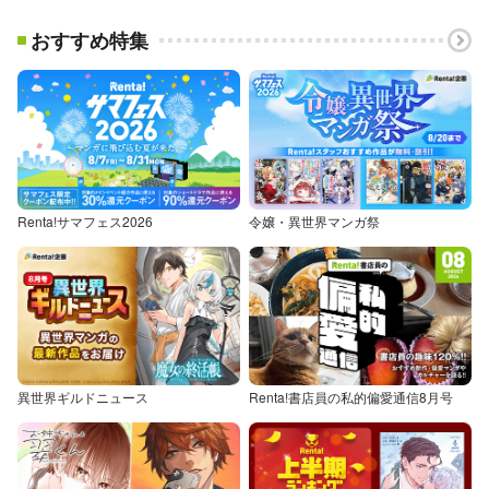
おすすめ特集
Renta!サマフェス2026
令嬢・異世界マンガ祭
異世界ギルドニュース
Renta!書店員の私的偏愛通信8月号