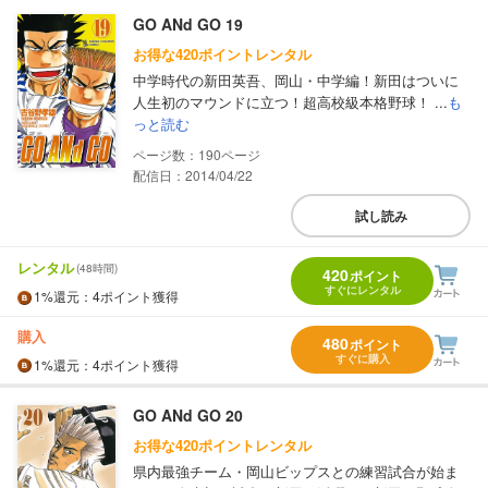
GO ANd GO 19
お得な420ポイントレンタル
中学時代の新田英吾、岡山・中学編！新田はついに
人生初のマウンドに立つ！超高校級本格野球！ ...
も
っと読む
190
配信日：2014/04/22
試し読み
レンタル
(48時間)
420
ポイント
すぐにレンタル
1%
還元
：4ポイント獲得
購入
480
ポイント
すぐに購入
1%
還元
：4ポイント獲得
GO ANd GO 20
お得な420ポイントレンタル
県内最強チーム・岡山ビップスとの練習試合が始ま