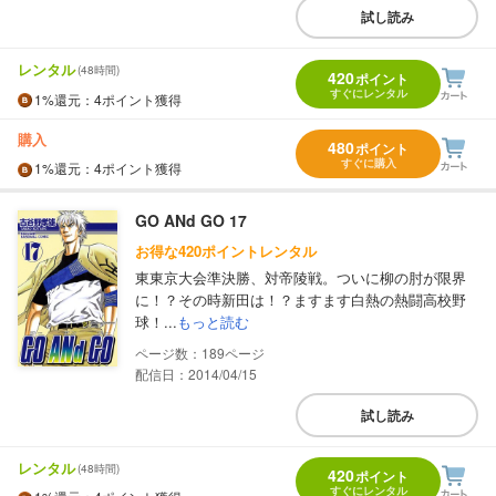
試し読み
レンタル
(48時間)
420
ポイント
すぐにレンタル
1%
還元
：4ポイント獲得
購入
480
ポイント
すぐに購入
1%
還元
：4ポイント獲得
GO ANd GO 17
お得な420ポイントレンタル
東東京大会準決勝、対帝陵戦。ついに柳の肘が限界
に！？その時新田は！？ますます白熱の熱闘高校野
球！...
もっと読む
189
配信日：2014/04/15
試し読み
レンタル
(48時間)
420
ポイント
すぐにレンタル