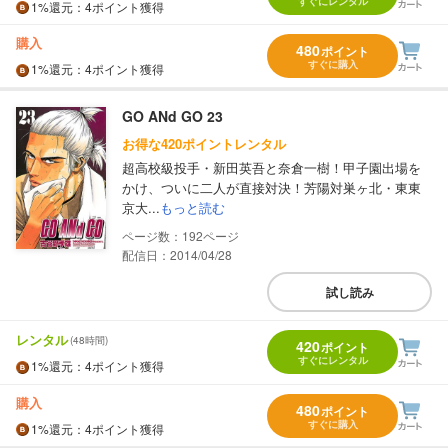
すぐにレンタル
1%
還元
：4ポイント獲得
購入
480
ポイント
すぐに購入
1%
還元
：4ポイント獲得
GO ANd GO 23
お得な420ポイントレンタル
超高校級投手・新田英吾と奈倉一樹！甲子園出場を
かけ、ついに二人が直接対決！芳陽対巣ヶ北・東東
京大...
もっと読む
192
配信日：2014/04/28
試し読み
レンタル
(48時間)
420
ポイント
すぐにレンタル
1%
還元
：4ポイント獲得
購入
480
ポイント
すぐに購入
1%
還元
：4ポイント獲得