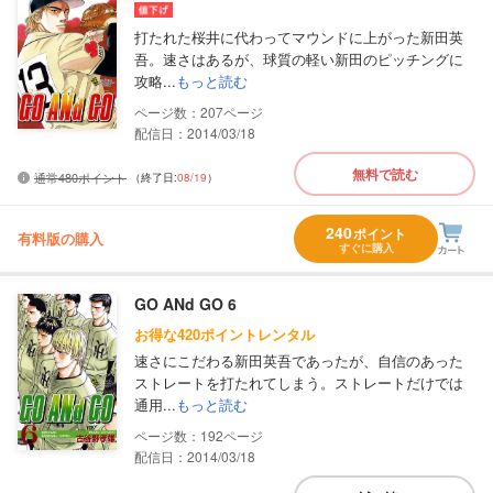
打たれた桜井に代わってマウンドに上がった新田英
吾。速さはあるが、球質の軽い新田のピッチングに
攻略...
もっと読む
207
配信日：2014/03/18
無料で読む
通常480ポイント
（終了日:
08/19
）
240
ポイント
有料版の購入
すぐに購入
GO ANd GO 6
お得な420ポイントレンタル
速さにこだわる新田英吾であったが、自信のあった
ストレートを打たれてしまう。ストレートだけでは
通用...
もっと読む
192
配信日：2014/03/18