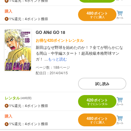
1%
還元
：4ポイント獲得
購入
480
ポイント
すぐに購入
1%
還元
：4ポイント獲得
GO ANd GO 18
お得な420ポイントレンタル
新田はなぜ野球を始めたのか！？全てが明らかにな
る岡山・中学編スタート！超高校級本格野球マン
ガ！ ...
もっと読む
188
配信日：2014/04/15
試し読み
レンタル
(48時間)
420
ポイント
すぐにレンタル
1%
還元
：4ポイント獲得
購入
480
ポイント
すぐに購入
1%
還元
：4ポイント獲得