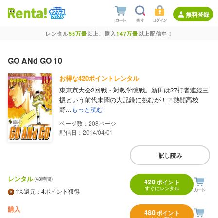
無料登録
レンタル
55万冊
以上、購入
147万冊
以上配信中！
GO ANd GO 10
お得な420ポイントレンタル
東東京大会2回戦・対教学院戦。新田は27打者連続三
振という前代未聞の大記録に挑むが！？熱闘高校
野...
もっと読む
208
配信日：2014/04/01
試し読み
レンタル
(48時間)
420
ポイント
すぐにレンタル
1%
還元
：4ポイント獲得
購入
480
ポイント