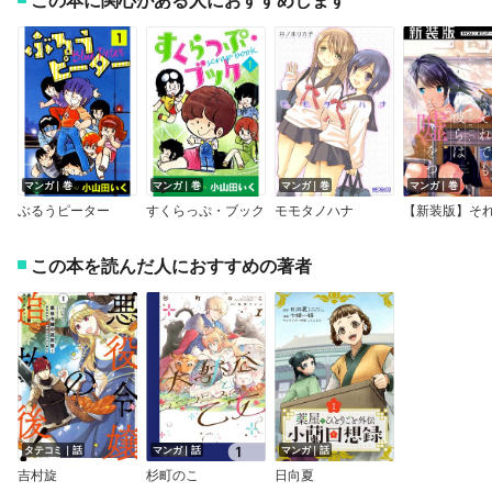
マンガ｜巻
マンガ｜巻
マンガ｜巻
マンガ｜巻
ぶるうピーター
すくらっぷ・ブック
モモタノハナ
この本を読んだ人におすすめの著者
タテコミ｜話
マンガ｜話
マンガ｜話
吉村旋
杉町のこ
日向夏