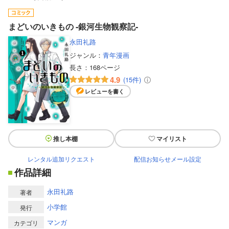
まどいのいきもの ‐銀河生物観察記‐
永田礼路
ジャンル：
青年漫画
長さ：
168ページ
4.9
(15件)
レビューを書く
推し本棚
マイリスト
レンタル追加リクエスト
配信お知らせメール設定
作品詳細
永田礼路
著者
小学館
発行
マンガ
カテゴリ