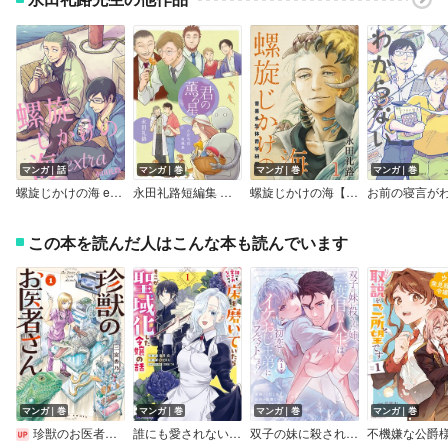
マンガ｜話
マンガ｜巻
マンガ｜巻
マンガ｜巻
螺旋じかけの海 extra
永田礼路短編集 君の薫る星
螺旋じかけの海【新装版】
この本を読んだ人はこんな本も読んでいます
マンガ｜巻
マンガ｜巻
マンガ｜巻
マンガ｜巻
珍獣のお医者さん
誰にも愛されないので床を磨いていたらそこが聖域化した令嬢の話（コミック）
双子の妹に殺された姉、二度目の人生は初恋のイケおじ王弟にフルベットします！