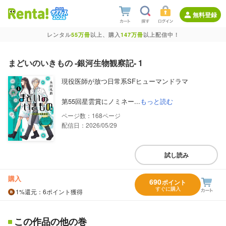
無料登録
レンタル
55万冊
以上、購入
147万冊
以上配信中！
まどいのいきもの ‐銀河生物観察記‐ 1
現役医師が放つ日常系SFヒューマンドラマ
第55回星雲賞にノミネー...
もっと読む
168
配信日：2026/05/29
試し読み
購入
690
ポイント
すぐに購入
1%
還元
：6ポイント獲得
この作品の他の巻