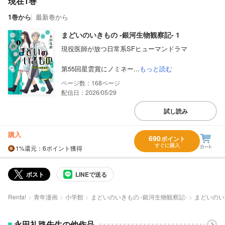
現在1巻
1巻から
最新巻から
まどいのいきもの ‐銀河生物観察記‐ 1
現役医師が放つ日常系SFヒューマンドラマ
第55回星雲賞にノミネー...
もっと読む
168
配信日：2026/05/29
試し読み
購入
690
ポイント
すぐに購入
1%
還元
：6ポイント獲得
ポスト
LINEで送る
Renta!
青年漫画
小学館
まどいのいきもの ‐銀河生物観察記‐
まどいのいき
永田礼路先生の他作品