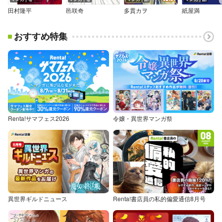
田村隆平
邑咲奇
多貫カヲ
紙屋満
おすすめ特集
Renta!サマフェス2026
令嬢・異世界マンガ祭
異世界ギルドニュース
Renta!書店員の私的偏愛通信8月号