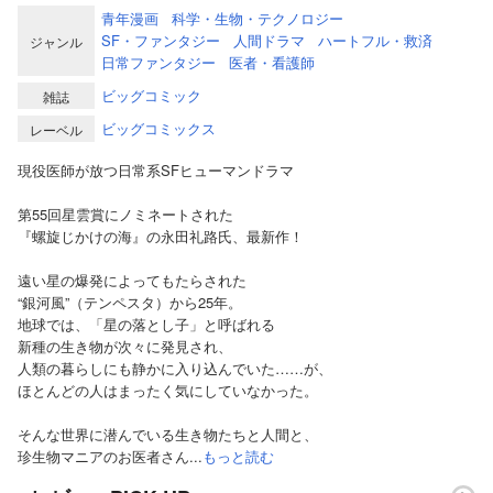
青年漫画
科学・生物・テクノロジー
SF・ファンタジー
人間ドラマ
ハートフル・救済
ジャンル
日常ファンタジー
医者・看護師
ビッグコミック
雑誌
ビッグコミックス
レーベル
現役医師が放つ日常系SFヒューマンドラマ
第55回星雲賞にノミネートされた
『螺旋じかけの海』の永田礼路氏、最新作！
遠い星の爆発によってもたらされた
“銀河風”（テンペスタ）から25年。
地球では、「星の落とし子」と呼ばれる
新種の生き物が次々に発見され、
人類の暮らしにも静かに入り込んでいた……が、
ほとんどの人はまったく気にしていなかった。
そんな世界に潜んでいる生き物たちと人間と、
珍生物マニアのお医者さん...
もっと読む