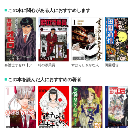
この本に関心がある人におすすめします
マンガ｜巻
マンガ｜巻
マンガ｜巻
マンガ｜巻
弁護士オセロ【デジタルリマスター】
時の添乗員
すばらしきかな人生－ふたたび友郎－
田園通信
この本を読んだ人におすすめの著者
マンガ｜巻
マンガ｜巻
マンガ｜話
マンガ｜話