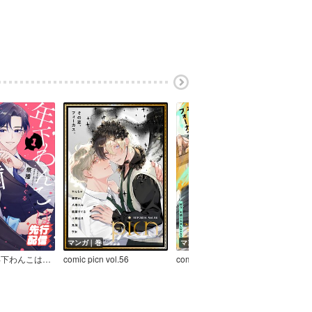
マンガ｜巻
マンガ｜巻
マン
【分冊版】年下わんこは噛みつかない
comic picn vol.56
comic picn vol.54
comic