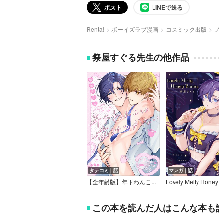
ポスト
LINEで送る
Renta!
ボーイズラブ漫画
コスミック出版
祭屋すぐる先生の他作品
タテコミ｜話
マンガ｜話
【全年齢版】年下わんこは噛みつかない
この本を読んだ人はこんな本も