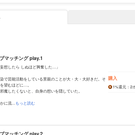
み
ッチング play.1
妄想したら しぬほど興奮した…」
購入
染で芸能活動をしている景親のことが大・大・大好きだ。そ
を望むほどに…。
1%
還元
：2
邪魔したくないと、自身の想いを隠していた。
に流...
もっと読む
ッチング play.2