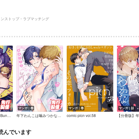
ノンストップ・ラブマッチング
マンガ｜巻
マンガ｜巻
マンガ｜話
Lovely Melty Honey Bunny 【白消し修正版】
年下わんこは噛みつかない【電子版限定特典付き】【Renta！限定特典付き】
comic picn vol.58
読んでいます