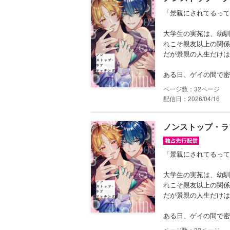
「景親にされてるって
大学生の実苑は、幼馴
れこそ親友以上の関係
だが景親の人生だけは
ある日、ゲイの間で密か
32
配信日：2026/04/16
ノンストップ・ラブマ
「景親にされてるって
大学生の実苑は、幼馴
れこそ親友以上の関係
だが景親の人生だけは
ある日、ゲイの間で密か
32