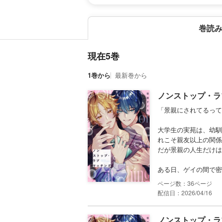
巻読
現在5巻
1巻から
最新巻から
ノンストップ・ラブマ
「景親にされてるって
大学生の実苑は、幼馴
れこそ親友以上の関係
だが景親の人生だけは
ある日、ゲイの間で密か
36
配信日：2026/04/16
ノンストップ・ラブマ