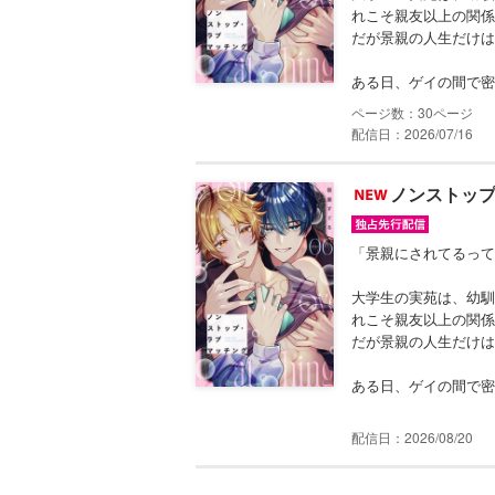
れこそ親友以上の関係
だが景親の人生だけは
ある日、ゲイの間で密か
30
配信日：2026/07/16
ノンストップ・
「景親にされてるって
大学生の実苑は、幼馴
れこそ親友以上の関係
だが景親の人生だけは
ある日、ゲイの間で密か
配信日：2026/08/20