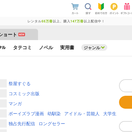
レンタル
55万冊
以上、購入
147万冊
以上配信中！
ショート
NEW
タテコミ
ノベル
実用書
ジャンル
祭屋すぐる
コスミック出版
マンガ
ボーイズラブ漫画
幼馴染
アイドル・芸能人
大学生
独占先行配信
ロングセラー