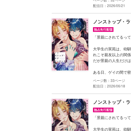
配信日：2026/05/21
ノンストップ・ラブマ
「景親にされてるって
大学生の実苑は、幼馴
れこそ親友以上の関係
だが景親の人生だけは
ある日、ゲイの間で密か
33
配信日：2026/06/18
ノンストップ・ラブマ
「景親にされてるって
大学生の実苑は、幼馴