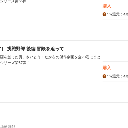
シリーズ第66弾！
購入
1%
還元
：4
7］ 挑戦野郎 後編 冒険を追って
画を創った男、さいとう・たかをの傑作劇画を全70巻にまと
シリーズ第67弾！
購入
1%
還元
：4
 挑戦野郎