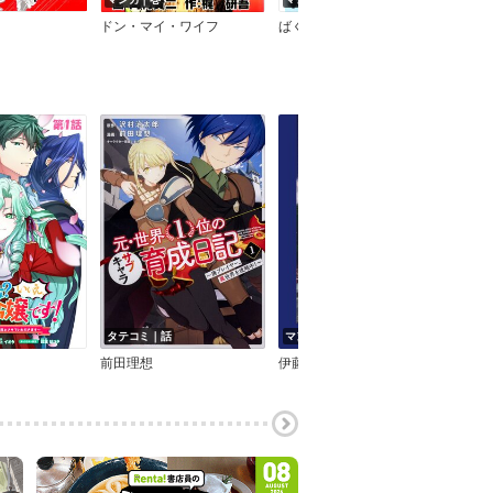
ドン・マイ・ワイフ
ばくだん
花警察
タテコミ｜話
マンガ｜話
タテ
前田理想
伊藤暖彦
友野