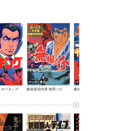
マンガ｜巻
マンガ｜巻
マン
 ホーキング
劇画座招待席 無用ノ介
劇画座招待席 カメラマン寸前