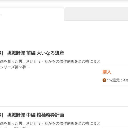
み
5］ 挑戦野郎 前編 大いなる遺産
画を創った男、さいとう・たかをの傑作劇画を全70巻にまと
シリーズ第65弾！
購入
1%
還元
：4
6］ 挑戦野郎 中編 棺桶粉砕計画
画を創った男、さいとう・たかをの傑作劇画を全70巻にまと