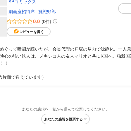
SPコミックス
劇画座招待席
挑戦野郎
0.0
(0件)
レビューを書く
めぐって暗闘が続いたが、会長代理の戸塚の尽力で沈静化、一人
険心の強い鉄人は、メキシコ人の友人マリオと共にK国へ。独裁国
！！
め片面で数えています）
あなたの感想を一覧から選んで投票してください。
あなたの感想を投票する