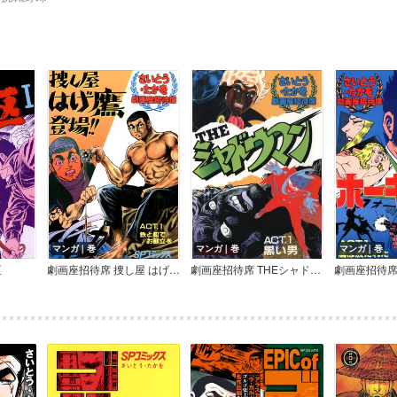
マンガ｜巻
マンガ｜巻
マンガ｜巻
区
劇画座招待席 捜し屋 はげ鷹登場！！
劇画座招待席 THEシャドウマン
劇画座招待席