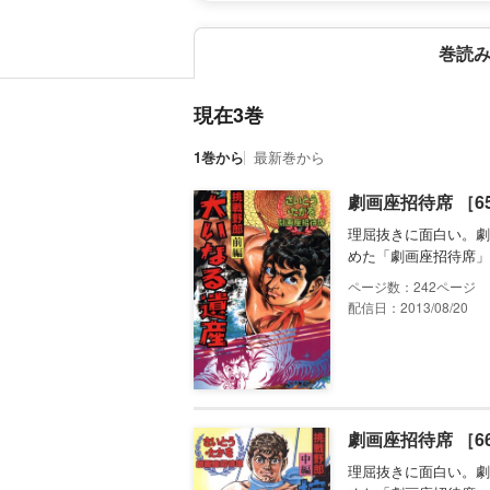
巻読
現在3巻
1巻から
最新巻から
劇画座招待席 ［6
理屈抜きに面白い。劇
めた「劇画座招待席」
242
配信日：2013/08/20
劇画座招待席 ［6
理屈抜きに面白い。劇