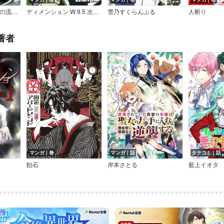
悪党収集員－西園寺の流儀－
ディメンション W 9.5 次元管理局調査報告書
雪乃すくらんぶる
人斬り
著者
マンガ｜巻
マンガ｜話
タテコミ｜話
飴石
岸本さとる
藍上イオタ