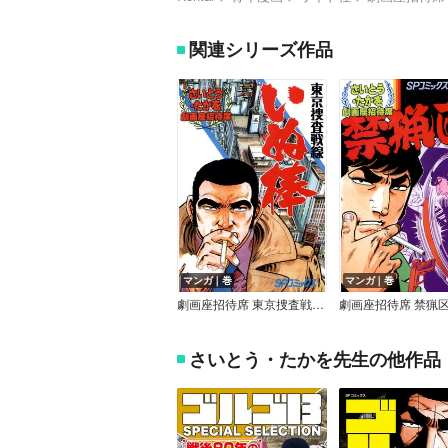
関連シリーズ作品
マンガ｜巻
マンガ｜巻
劇画座招待席 東京捜査戦線いぬ棒
劇画座招待席 禁猟
さいとう・たかを先生の他作品