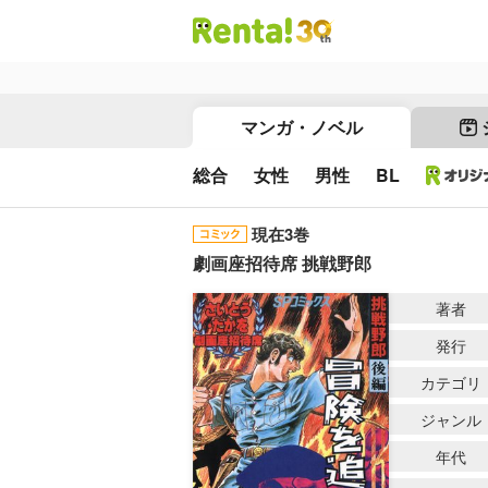
マンガ・ノベル
総合
女性
男性
BL
現在3巻
劇画座招待席 挑戦野郎
著者
発行
カテゴリ
ジャンル
年代