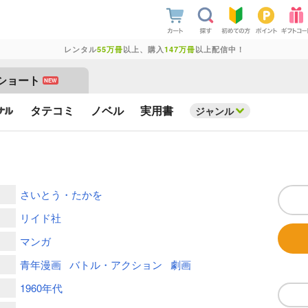
レンタル
55万冊
以上、購入
147万冊
以上配信中！
ショート
NEW
タテコミ
ノベル
実用書
ジャンル
さいとう・たかを
リイド社
マンガ
青年漫画
バトル・アクション
劇画
1960年代