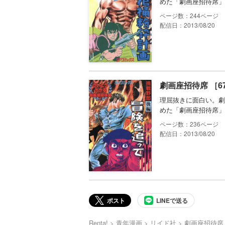
めた「劇画座招待席」
244
配信日：2013/08/20
劇画座招待席 ［6
理屈抜きに面白い。劇
めた「劇画座招待席」
236
配信日：2013/08/20
ポスト
LINEで送る
Renta!
青年漫画
リイド社
劇画座招待席