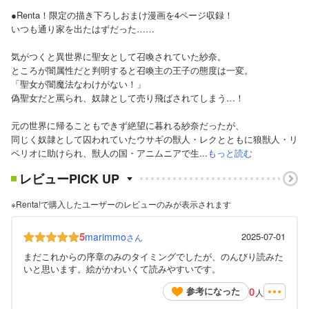
●Renta！限定の描き下ろしおまけ漫画を4ページ収録！
いつも通り家を出たはずだった……
気がつくと異世界に聖女として召喚されていた紗奈。
ところが闇属性だと判明すると召喚主の王子の態度は一変。
「聖女が闇魔法なわけがない！」
偽聖女だと罵られ、奴隷として売り飛ばされてしまう…！
元の世界に帰ることもできず絶望に暮れる紗奈だったが、
同じく奴隷として囚われていたウサギの獣人・レクとともに狼獣人・リ
ベリオに助けられ、獣人の国・アニムニアで生...
もっと読む
レビューPICK UP
※Renta!で購入したユーザーのレビューのみが表示されます
5
marimmo
2025-07-01
さん
まだこれからの序章のみのタイミングでしたが、のんびり読みた
いと思います。絵がかわいくて読みやすいです。
0
参考になった
人