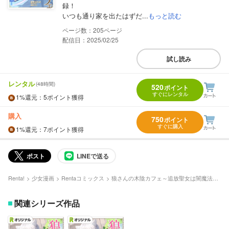
録！
いつも通り家を出たはずだ...
もっと読む
205
配信日：2025/02/25
試し読み
レンタル
(48時間)
520
ポイント
すぐにレンタル
1%
還元
：5ポイント獲得
購入
750
ポイント
すぐに購入
1%
還元
：7ポイント獲得
ポスト
LINEで送る
Renta!
少女漫画
Rentaコミックス
狼さんの木陰カフェ～追放聖女は闇魔法でスローライフを送りたい～【Renta！限定版】
関連シリーズ作品