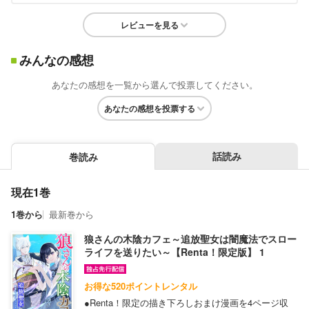
レビューを見る
みんなの感想
あなたの感想を一覧から選んで投票してください。
あなたの感想を投票する
話読み
巻読み
現在1巻
1巻から
最新巻から
狼さんの木陰カフェ～追放聖女は闇魔法でスロー
ライフを送りたい～【Renta！限定版】 1
お得な520ポイントレンタル
●Renta！限定の描き下ろしおまけ漫画を4ページ収