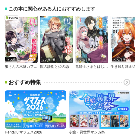
この本に関心がある人におすすめします
マンガ｜話
マンガ｜巻
マンガ｜巻
マンガ｜巻
狼さんの木陰カフェ～追放聖女は闇魔法でスローライフを送りたい～【単話】
獣の護衛と姫の恋
竜騎士さまとはじめるモフモフ子竜の世話係
おすすめ特集
Renta!サマフェス2026
令嬢・異世界マンガ祭