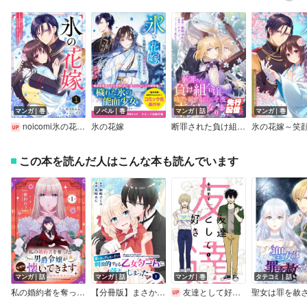
マンガ｜巻
ノベル｜巻
マンガ｜話
マンガ｜巻
noicomi氷の花嫁～笑顔を失った少女が冷血軍神に愛されるまで～
氷の花嫁
断罪された負け組令嬢ですが、時間を戻せるようになったので今度こそ幸せになります【単話】
この本を読んだ人はこんな本も読んでいます
マンガ｜話
マンガ｜話
マンガ｜巻
タテコミ｜話
私の婚約者を奪った男爵令嬢がなぜか懐いてきます～麗しの令嬢♂のはかりごと～【単話版】
【分冊版】まさかのデスエンド！？刺激的すぎる乙女ゲームに落ちてしまった
友達として好き【デジタル版限定特典付き】