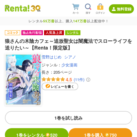
無料登録
レンタル
55万冊
以上、購入
147万冊
以上配信中！
狼さんの木陰カフェ～追放聖女は闇魔法でスローライフを
送りたい～【Renta！限定版】
雪野はじめ
シアノ
ジャンル：
少女漫画
長さ：
205ページ
4.5
(11件)
レビューを書く
1巻を試し読み
1巻をレンタル
520
1巻を購入
750