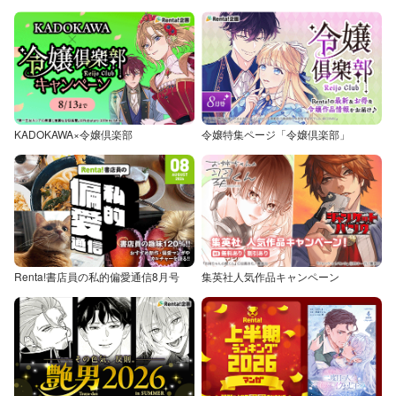
KADOKAWA×令嬢倶楽部
令嬢特集ページ「令嬢倶楽部」
Renta!書店員の私的偏愛通信8月号
集英社人気作品キャンペーン