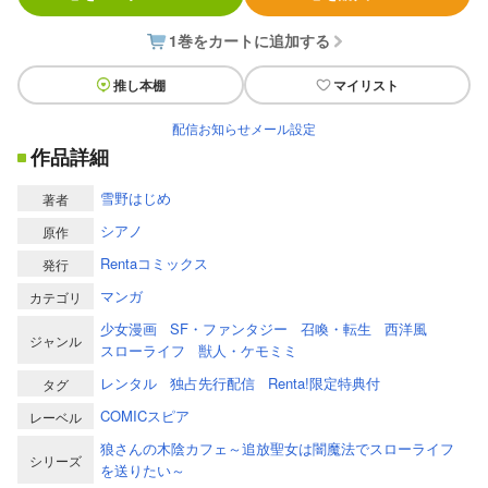
1巻をカートに追加する
推し本棚
マイリスト
配信お知らせメール設定
作品詳細
雪野はじめ
著者
シアノ
原作
Rentaコミックス
発行
マンガ
カテゴリ
少女漫画
SF・ファンタジー
召喚・転生
西洋風
ジャンル
スローライフ
獣人・ケモミミ
レンタル
独占先行配信
Renta!限定特典付
タグ
COMICスピア
レーベル
狼さんの木陰カフェ～追放聖女は闇魔法でスローライフ
シリーズ
を送りたい～