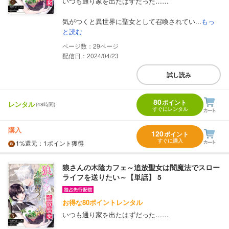
いつも通り家を出たはずだった……
気がつくと異世界に聖女として召喚されてい...
もっ
と読む
29
配信日：2024/04/23
試し読み
80
ポイント
レンタル
(48時間)
すぐにレンタル
購入
120
ポイント
すぐに購入
1%
還元
：1ポイント獲得
狼さんの木陰カフェ～追放聖女は闇魔法でスロー
ライフを送りたい～【単話】 5
お得な80ポイントレンタル
いつも通り家を出たはずだった……