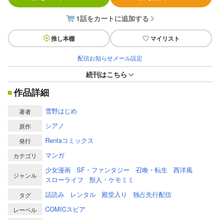
1話をカートに追加する
推し本棚
マイリスト
配信お知らせメール設定
続刊はこちら
作品詳細
雪野はじめ
著者
シアノ
原作
Rentaコミックス
発行
マンガ
カテゴリ
少女漫画
SF・ファンタジー
召喚・転生
西洋風
ジャンル
スローライフ
獣人・ケモミミ
話読み
レンタル
殿堂入り
独占先行配信
タグ
COMICスピア
レーベル