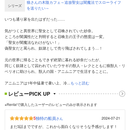
狼さんの木陰カフェ～追放聖女は闇魔法でスローライフ
シリーズ
を送りたい～
いつも通り家を出たはずだった……
気がつくと異世界に聖女として召喚されていた紗奈。
ところが闇属性だと判明すると召喚主の王子の態度は一変。
「聖女が闇魔法なわけがない！」
偽聖女だと罵られ、奴隷として売り飛ばされてしまう…！
元の世界に帰ることもできず絶望に暮れる紗奈だったが、
同じく奴隷として囚われていたウサギの獣人・レクとともに狼獣人・リ
ベリオに助けられ、獣人の国・アニムニアで生活することに。
アニムニアは1年中猛暑で暑い上、冷...
もっと読む
レビューPICK UP
※Renta!で購入したユーザーのレビューのみが表示されます
5
独特の船員
2024-07-21
さん
まだ3話までですが、これから面白くなりそうな予感がします！