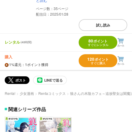
と読む
35
配信日：2025/01/28
試し読み
80
ポイント
レンタル
(48時間)
すぐにレンタル
購入
120
ポイント
すぐに購入
1%
還元
：1ポイント獲得
ポスト
LINEで送る
Renta!
少女漫画
Rentaコミックス
狼さんの木陰カフェ～追放聖女は闇魔
関連シリーズ作品