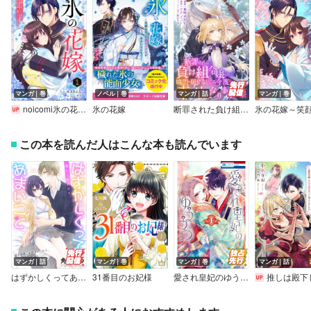
マンガ｜巻
ノベル｜巻
マンガ｜話
マンガ｜巻
noicomi氷の花嫁～笑顔を失った少女が冷血軍神に愛されるまで～
氷の花嫁
断罪された負け組令嬢ですが、時間を戻せるようになったので今度こそ幸せになります【単話】
この本を読んだ人はこんな本も読んでいます
マンガ｜話
マンガ｜巻
マンガ｜巻
マンガ｜話
はずかしくってあまいこと［1話売り］
31番目のお妃様
愛され皇妃のゆううつ
推しは殿下じゃございません…！！～悪役令嬢、甘攻め溺愛ルートに突入しま