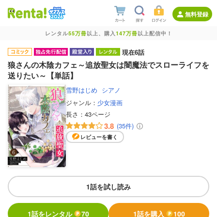
無料登録
レンタル
55万冊
以上、購入
147万冊
以上配信中！
現在6話
狼さんの木陰カフェ～追放聖女は闇魔法でスローライフを
送りたい～【単話】
雪野はじめ
シアノ
ジャンル：
少女漫画
長さ：
43ページ
3.8
(35件)
レビューを書く
1話を試し読み
1話をレンタル
70
1話を購入
100