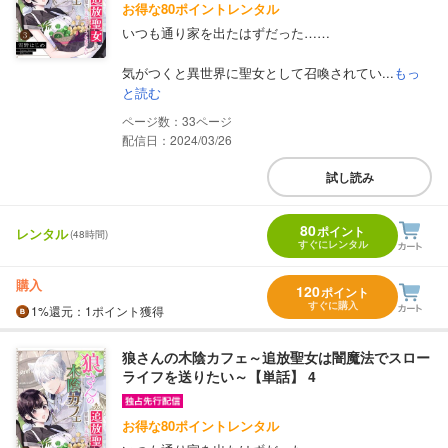
お得な80ポイントレンタル
いつも通り家を出たはずだった……
気がつくと異世界に聖女として召喚されてい...
もっ
と読む
33
配信日：2024/03/26
試し読み
80
ポイント
レンタル
(48時間)
すぐにレンタル
購入
120
ポイント
すぐに購入
1%
還元
：1ポイント獲得
狼さんの木陰カフェ～追放聖女は闇魔法でスロー
ライフを送りたい～【単話】 4
お得な80ポイントレンタル