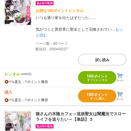
お得な100ポイントレンタル
いつも通り家を出たはずだった……
気がつくと異世界に聖女として召喚されてい...
もっ
と読む
40
配信日：2024/02/27
試し読み
レンタル
(48時間)
100
ポイント
すぐにレンタル
1%
還元
：1ポイント獲得
購入
150
ポイント
すぐに購入
1%
還元
：1ポイント獲得
狼さんの木陰カフェ～追放聖女は闇魔法でスロー
ライフを送りたい～【単話】 3