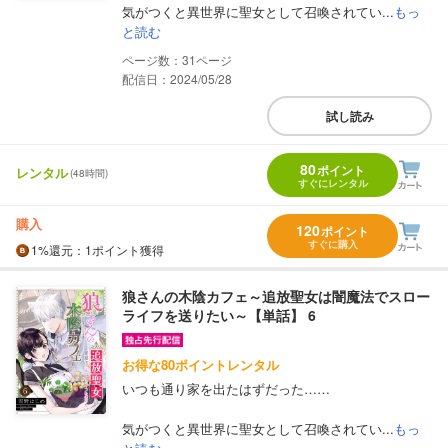
気がつくと異世界に聖女として召喚されてい...
もっ
と読む
31
配信日：2024/05/28
試し読み
80
ポイント
レンタル
(48時間)
すぐにレンタル
購入
120
ポイント
すぐに購入
1%
還元
：1ポイント獲得
狼さんの木陰カフェ～追放聖女は闇魔法でスロー
ライフを送りたい～【単話】 6
お得な80ポイントレンタル
いつも通り家を出たはずだった……
気がつくと異世界に聖女として召喚されてい...
もっ