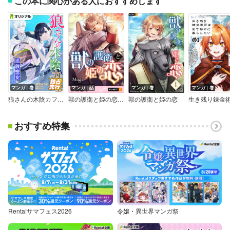
この本に関心がある人におすすめします
マンガ｜巻
マンガ｜話
マンガ｜巻
マンガ｜巻
狼さんの木陰カフェ～追放聖女は闇魔法でスローライフを送りたい～【Renta！限定版】
獣の護衛と姫の恋 【分冊版】
獣の護衛と姫の恋
おすすめ特集
Renta!サマフェス2026
令嬢・異世界マンガ祭