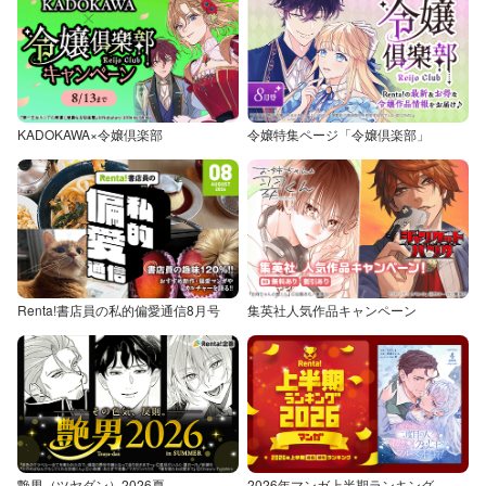
KADOKAWA×令嬢倶楽部
令嬢特集ページ「令嬢倶楽部」
Renta!書店員の私的偏愛通信8月号
集英社人気作品キャンペーン
艶男（ツヤダン）2026夏
2026年マンガ上半期ランキング