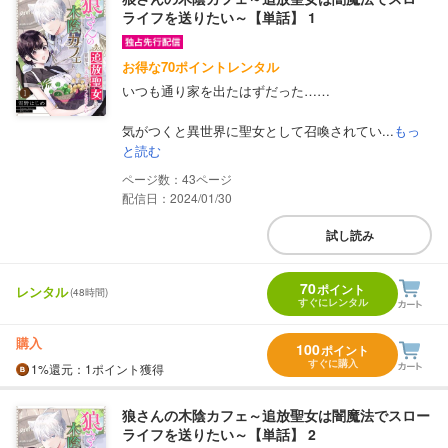
ライフを送りたい～【単話】 1
お得な70ポイントレンタル
いつも通り家を出たはずだった……
気がつくと異世界に聖女として召喚されてい...
もっ
と読む
43
配信日：2024/01/30
試し読み
70
ポイント
レンタル
(48時間)
すぐにレンタル
購入
100
ポイント
すぐに購入
1%
還元
：1ポイント獲得
狼さんの木陰カフェ～追放聖女は闇魔法でスロー
ライフを送りたい～【単話】 2