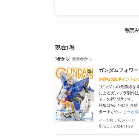
巻読
現在1巻
1巻から
最新巻から
ガンダムフォワードV
お得な520ポイントレ
“ガンダムの最前線を
によるガンプラ製作法
ド」の第15弾です。
特集はVol.14に引き続
タートから...
もっと読
100
配信日：2024/11/29