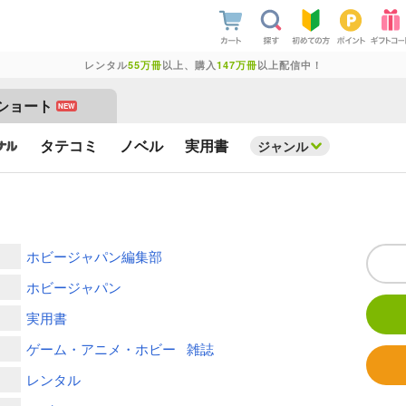
レンタル
55万冊
以上、購入
147万冊
以上配信中！
ショート
NEW
タテコミ
ノベル
実用書
ジャンル
ホビージャパン編集部
ホビージャパン
実用書
ゲーム・アニメ・ホビー
雑誌
レンタル