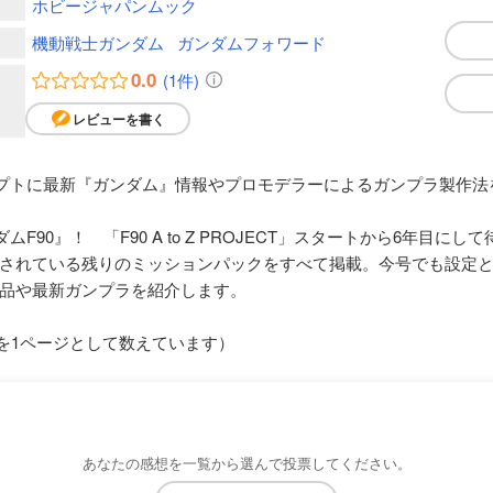
ホビージャパンムック
機動戦士ガンダム
ガンダムフォワード
0.0
(1件)
レビューを書く
セプトに最新『ガンダム』情報やプロモデラーによるガンプラ製作
F90』！ 「F90 A to Z PROJECT」スタートから6年目にして
されている残りのミッションパックをすべて掲載。今号でも設定
品や最新ガンプラを紹介します。
枚を1ページとして数えています）
あなたの感想を一覧から選んで投票してください。