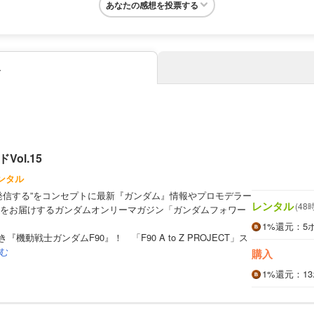
あなたの感想を投票する
み
ol.15
ンタル
発信する”をコンセプトに最新『ガンダム』情報やプロモデラー
レンタル
(48
をお届けするガンダムオンリーマガジン「ガンダムフォワー
1%
還元
：5
き『機動戦士ガンダムF90』！ 「F90 A to Z PROJECT」ス
む
購入
1%
還元
：1