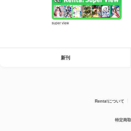
super view
新刊
Renta!について
特定商