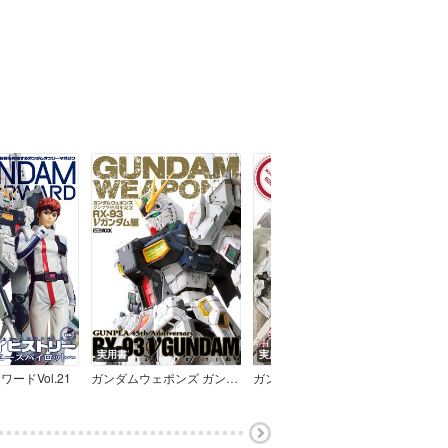
実用書
実用書
実用
ードVol.21
ガンダムウェポンズ ガンプラ45周年記念 RX－93 νガンダム編
ガンダムフォワードVol.20