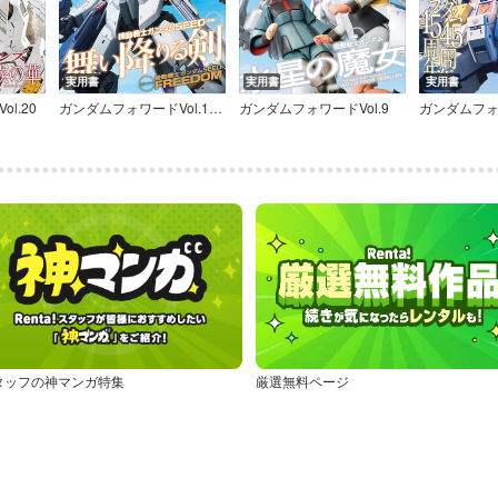
実用書
実用書
実用書
l.20
ガンダムフォワードVol.13 特集：機動戦士ガンダムSEED
ガンダムフォワードVol.9
ガンダムフォワ
タッフの神マンガ特集
厳選無料ページ