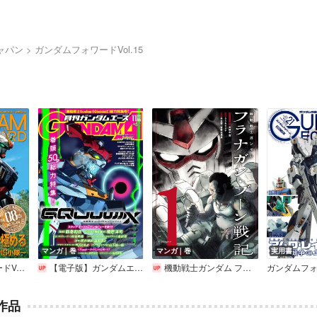
ャパン
ガンダムフォワードVol.15
マンガ｜巻
マンガ｜巻
実用書
l.22
【電子版】ガンダムエース
機動戦士ガンダム フラナガン・ブーン戦記
ガンダムフォワ
作品