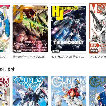
実用書
実用書
実用書
年9月号
月刊ホビージャパン2026年8月号
HJメカニクス28 特集：機動戦士ガンダム サンダーボルト
めします