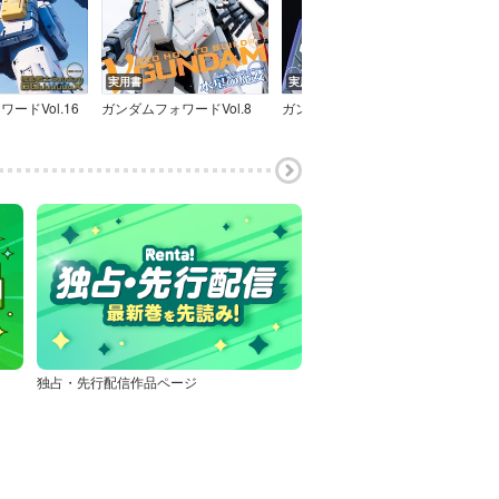
実用書
実用書
実用
ードVol.16
ガンダムフォワードVol.8
ガンダムフォワードVol.7
独占・先行配信作品ページ