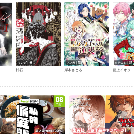
マンガ｜巻
マンガ｜話
タテコミ｜話
飴石
岸本さとる
藍上イオタ