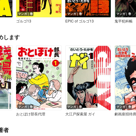
マンガ｜巻
マンガ｜巻
マンガ｜巻
ゴルゴ13
EPIC of ゴルゴ13
鬼平犯科帳
めします
マンガ｜巻
マンガ｜巻
マンガ｜巻
おとぼけ部長代理
大江戸探索屋 ガイ
劇画座招待席
著者