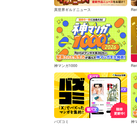
異世界ギルドニュース
Re
神マンガ1000
Re
バズコミ
神マ