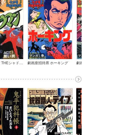
マンガ｜巻
マンガ｜巻
マン
劇画座招待席 THEシャドウマン
劇画座招待席 ホーキング
劇画座招待席 無用ノ介