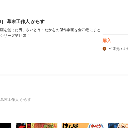
4］ 幕末工作人 からす
画を創った男、さいとう・たかをの傑作劇画を全70巻にまと
シリーズ第14弾！
購入
1%
還元
：4
 幕末工作人 からす