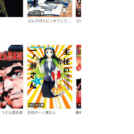
マンガ｜巻
マンガ｜巻
マン
ゴルゴ13スピンオフシリーズ 1 銃器職人・デイブ
ゴルゴ13 CHARACTERS
ゴルゴ1
マンガ｜巻
マンガ｜巻
マン
 うどん団兵衛
主任の一ノ瀬さん
劇画座招待席 ばちあたり伝九郎
月夜