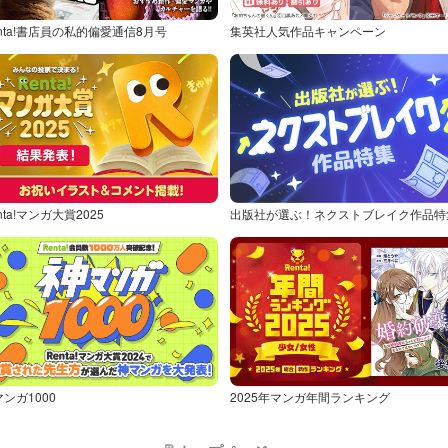
nta!書店員の私的偏愛通信8月号
集英社人気作品キャンペーン
nta!マンガ大賞2025
出版社が選ぶ！ネクストブレイク作品特
ンガ1000
2025年マンガ年間ランキング