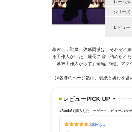
レーベル
シリーズ
レビュー
幕末……勤皇、佐幕両派は、それぞれ細
る工作人がいた。薩長に追い詰められた
「幕末工作人からす」全5話の他、アク
（※各巻のページ数は、表紙と奥付を含
レビューPICK UP
※Renta!で購入したユーザーのレビューのみ
5
本田
さん