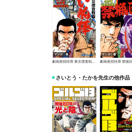
マンガ｜巻
マンガ｜巻
劇画座招待席 東京捜査戦線いぬ棒
劇画座招待席 禁猟
さいとう・たかを先生の他作品