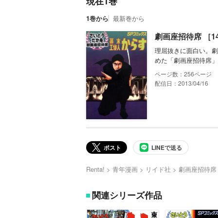
現在1巻
1巻から
最新巻から
劇画座招待席 ［1
理屈抜きに面白い。劇
めた「劇画座招待席」
256
配信日：2013/04/16
ポスト
LINEで送る
Renta!
青年漫画
リイド社
劇画座招待席
関連シリーズ作品