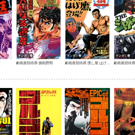
マンガ｜巻
マンガ｜巻
マンガ｜巻
区
劇画座招待席 挑戦野郎
劇画座招待席 捜し屋 はげ鷹登場！！