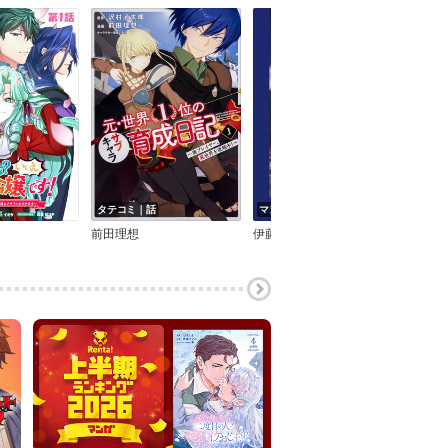
タテコミ｜話
マンガ｜話
タテ
前田理想
伊藤暖彦
友野