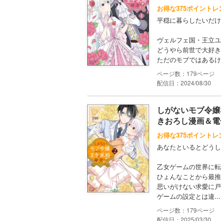
お得な375ポイントレ
平穏に暮らしたいだけ
ヴェルフェ国・王立ユ
どうやら前世で大好き
ただのモブではあるけ
179
配信日：2024/08/30
しがないモブ令嬢
きおろし漫画＆電
お得な375ポイントレ
あなたといるとどうし
乙女ゲームの世界に転
ひょんなことから最推
思いがけない求愛に戸
ゲームの設定とは違...
179
配信日：2025/03/30