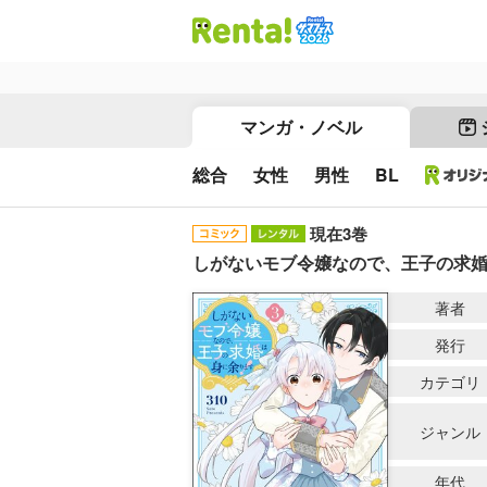
マンガ・ノベル
総合
女性
男性
BL
現在3巻
しがないモブ令嬢なので、王子の求
著者
発行
カテゴリ
ジャンル
年代