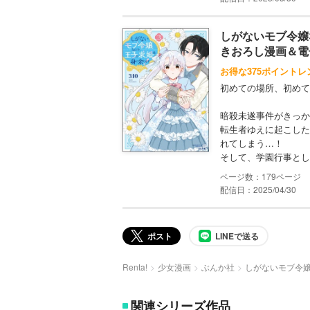
しがないモブ令嬢
きおろし漫画＆電
お得な375ポイントレ
初めての場所、初めて
暗殺未遂事件がきっか
転生者ゆえに起こした
れてしまう…！
そして、学園行事として
179
配信日：2025/04/30
ポスト
LINEで送る
Renta!
少女漫画
ぶんか社
しがないモブ令
関連シリーズ作品