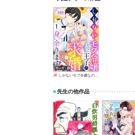
マンガ｜話
しがないモブ令嬢なので、王子の求婚は身に余ります！（分冊版）
先生の他作品