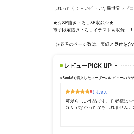
じれったくて甘いピュアな異世界ラブコ
★☆SP描き下ろし8P収録☆★
電子限定描き下ろしイラストも収録！！
（※各巻のページ数は、表紙と奥付を含
レビューPICK UP
※Renta!で購入したユーザーのレビューのみ
5
じむ
さん
可愛らしい作品です。作者様はお
読んでなかったかもしれません。