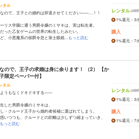
ンタル
レンタル
(48
なので、王子との婚約は辞退させてください――…！！
1%
還元
：3
ーリス学園に通う男爵令嬢のミサキは、実は転生者。
だった乙女ゲームの世界の転生したみたい。
購入
ど、小悪魔系の侯爵令息と策士眼鏡...
もっと読む
1%
還元
：7
なので、王子の求婚は身に余ります！ （2） 【か
子限定ペーパー付】
ンタル
レンタル
(48
ようもなくドキドキする――
1%
還元
：3
生した男爵令嬢のミサキは、
し・クルード王子から婚約者候補に選ばれてしまう。
購入
惑いつつも、クルードとの距離は少しずつ縮まっていき、
1%
還元
：7
もっと読む