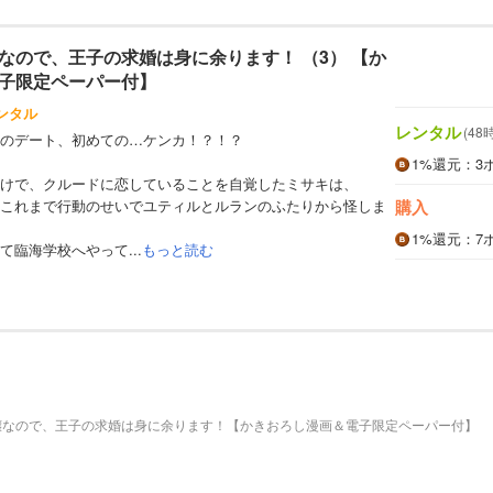
なので、王子の求婚は身に余ります！ （3） 【か
子限定ペーパー付】
ンタル
レンタル
(48
のデート、初めての…ケンカ！？！？
1%
還元
：3
けで、クルードに恋していることを自覚したミサキは、
これまで行動のせいでユティルとルランのふたりから怪しま
購入
1%
還元
：7
臨海学校へやって...
もっと読む
嬢なので、王子の求婚は身に余ります！【かきおろし漫画＆電子限定ペーパー付】