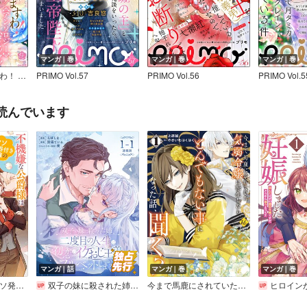
マンガ｜巻
マンガ｜巻
マンガ｜巻
絶対幸せになりますわ！ ワケあり令嬢は一途に溺愛される アンソロジーコミック
PRIMO Vol.57
PRIMO Vol.56
PRIMO Vol.5
読んでいます
マンガ｜話
マンガ｜巻
マンガ｜巻
不機嫌な公爵様はウソ発見器付き令嬢の取説をご所望です
双子の妹に殺された姉、二度目の人生は初恋のイケおじ王弟にフルベットします！ 連載版
今まで馬鹿にされていた気弱令嬢に転生したら、とんでもない事になった話、聞く？
ヒロインが来る前に妊娠しました 詰んだは