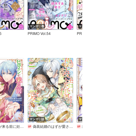
マンガ｜巻
マンガ｜巻
マン
5
PRIMO Vol.54
PRIMO Vol.53
PRIMO
マンガ｜話
マンガ｜巻
マン
ずの悪役令嬢ですが、どうやら違うようです（コミック）
偽装結婚のはずが愛されています～天才付与術師は隣国で休暇中～【分冊版】
離婚予定の契約婚なのに、冷酷公爵様に執着されています
31番