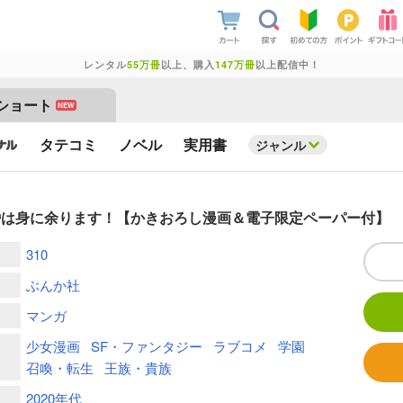
レンタル
55万冊
以上、購入
147万冊
以上配信中！
ショート
NEW
タテコミ
ノベル
実用書
ジャンル
婚は身に余ります！【かきおろし漫画＆電子限定ペーパー付】
310
ぶんか社
マンガ
少女漫画
SF・ファンタジー
ラブコメ
学園
召喚・転生
王族・貴族
2020年代