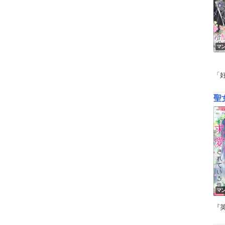
マ
「
聖
マ
『