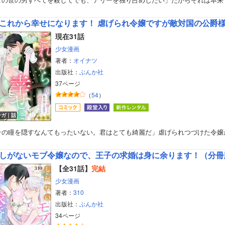
これから幸せになります！ 虐げられ令嬢ですが敵対国の公爵
現在31話
少女漫画
著者：
オイナツ
出版社：
ぶんか社
37ページ
（
54
）
ンガ｜話
その瞳を隠すなんてもったいない。君はとても綺麗だ」虐げられつづけた令嬢
しがないモブ令嬢なので、王子の求婚は身に余ります！（分冊
【全31話】
完結
少女漫画
著者：
310
出版社：
ぶんか社
34ページ