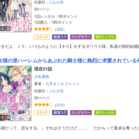
出版社：
ぶんか社
33ページ
1話レンタル：90ポイント
1話購入：180ポイント
ンガ｜話
（
323
）
好きだよ、ミラ」いつものように【キス】をするダリウス様。私達の契約結婚
女様の逆ハーレムからあぶれた騎士様に熱烈に求愛されている
現在21話
少女漫画
著者：
七月タミカ
クレイン
出版社：
ぶんか社
35ページ
（
213
）
ンガ｜話
英雄だって、恋をする。』それはそうだけど……、「だからって童貞を奪った