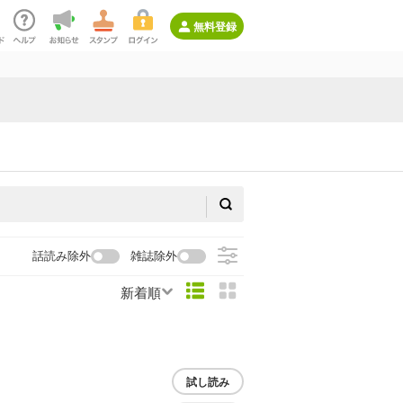
無料登録
話読み除外
雑誌除外
新着順
試し読み