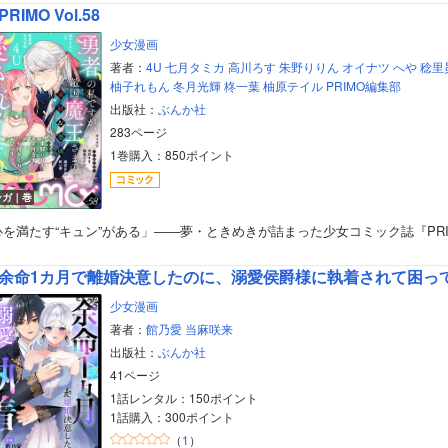
PRIMO Vol.58
美女・美少女
少女漫画
女性写真集
著者：
4U
七月タミカ
高川ろす
朱野りりん
オイナツ
へや
稔里
柚子れもん
冬月光輝
柊一葉
柚原テイル
PRIMO編集部
出版社：
ぶんか社
283ページ
1巻購入：850ポイント
ンガ｜巻
心を満たす“キュン”がある」――夢・ときめきが詰まった少女コミック誌『PR
余命1カ月で離婚決意したのに、溺愛侯爵様に執着されて困っ
少女漫画
著者：
館乃愛
当麻咲来
出版社：
ぶんか社
41ページ
1話レンタル：150ポイント
1話購入：300ポイント
（
1
）