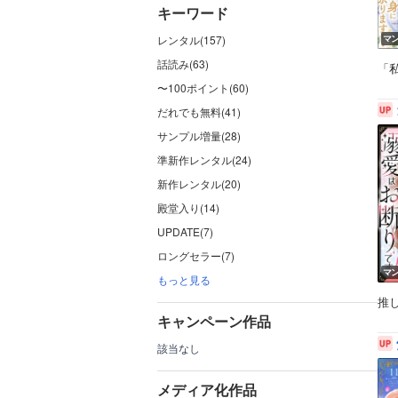
キーワード
レンタル(157)
マ
話読み(63)
「
〜100ポイント(60)
だれでも無料(41)
サンプル増量(28)
準新作レンタル(24)
新作レンタル(20)
殿堂入り(14)
UPDATE(7)
ロングセラー(7)
マ
もっと見る
推
キャンペーン作品
該当なし
メディア化作品