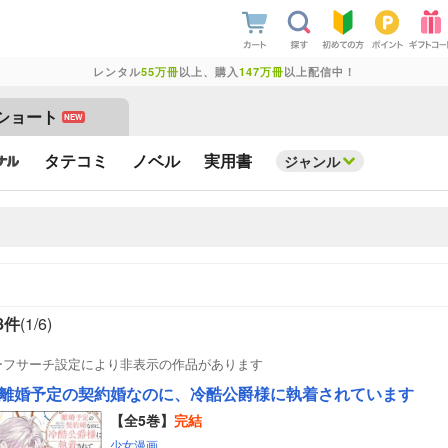
レンタル
55万冊
以上、購入
147万冊
以上配信中！
ショート
NEW
タテコミ
ノベル
実用書
ジャンル
8件
(1/
6
)
ーフサーチ設定により非表示の作品があります
離婚予定の契約婚なのに、冷酷公爵様に執着されています
【全5巻】
完結
少女漫画