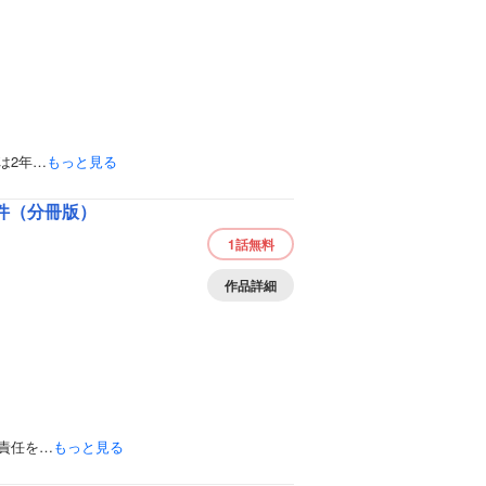
は2年…
もっと見る
件（分冊版）
1話
無料
作品詳細
責任を…
もっと見る