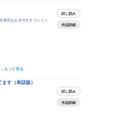
試し読み
昴
猫宮なお
木月すす
クレイン
作品詳細
I…
もっと見る
てます（単話版）
試し読み
作品詳細