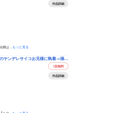
作品詳細
結婚は…
もっと見る
兄様に執着→溺愛されています！？（分冊版）
1話
無料
作品詳細
【ヒロ…
もっと見る