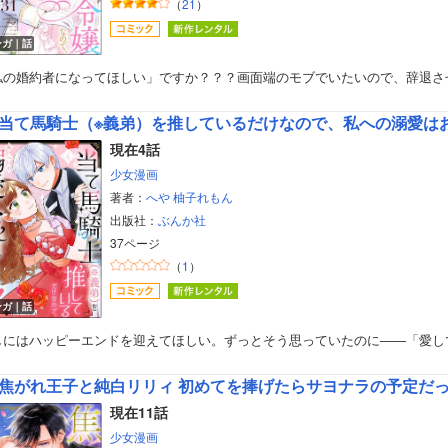
（
21
）
ンガ｜話
私の婚約者になってほしい」ですか？？？画面端のモブでいたいので、辞退さ
当て馬騎士（※義弟）を推しているだけなので、私への溺愛は
現在4話
少女漫画
著者：
へや
柚子れもん
出版社：
ぶんか社
37ページ
（
1
）
ンガ｜話
しにはハッピーエンドを迎えてほしい。ずっとそう思っていたのに――「愛し
焦がれ王子と純白リリィ 初めてを捧げたらサヨナラの予定だ
現在11話
少女漫画