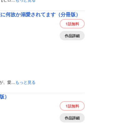
様に何故か溺愛されてます（分冊版）
1話
無料
作品詳細
が、愛…
もっと見る
版）
1話
無料
作品詳細