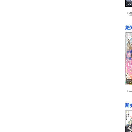
マ
「
絶
マ
「
離