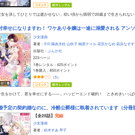
ンガ｜話
貴女を決してひとりでは逝かせない」幼い頃から病弱で20歳まで生きられない
対幸せになりますわ！ ワケあり令嬢は一途に溺愛される アン
少女漫画
著者：
310
陽炎氷柱
山吹子
柚原テイル
花宮かなめ
凪浜なずず
出版社：
ぶんか社
223ページ
1巻レンタル：425ポイント
1巻購入：850ポイント
（
5
）
ンガ｜巻
一生をかけて、君を幸せにする――」ハッピーエンド確約！ ときめきいっぱ
婚予定の契約婚なのに、冷酷公爵様に執着されています（分冊
【全25話】
完結
少女漫画
著者：
紡木すあ
琴子