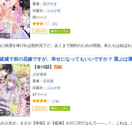
著者：
高川ろす
出版社：
ぶんか社
35ページ
（
5
）
ンガ｜話
俺に純潔を捧げれば契約完了だ」あくまで契約のための関係。私たちは結ばれ
破滅寸前の花嫁ですが、幸せになってもいいですか？ 選ぶは運命
【全12話】
完結
少女漫画
著者：
吉良悠
出版社：
ぶんか社
47ページ
（
14
）
ボーイズラブ
ンガ｜話
私の人生が、まさか【幸福】か【破滅】かの二択だなんて――…！」これは、
ティーンズラブ