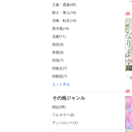
王族・貴族(45)
騎士・軍人(16)
召喚・転生(14)
西洋風(14)
花嫁(11)
初恋(9)
和風(9)
同居(7)
同級生(7)
マ
幼馴染(7)
「
もっと見る
その他ジャンル
雑誌(58)
フルカラー(2)
アンソロジー(1)