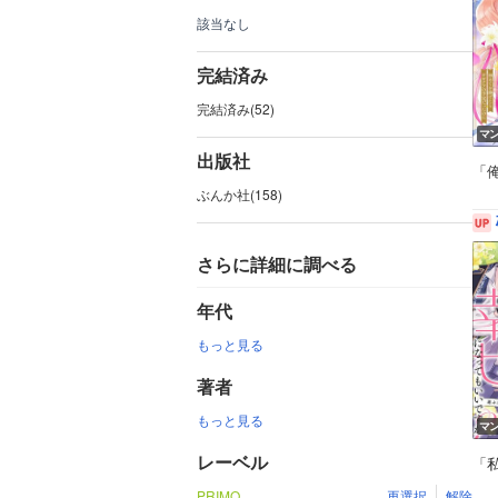
該当なし
完結済み
完結済み(52)
マ
出版社
「
ぶんか社(158)
さらに詳細に調べる
年代
もっと見る
著者
もっと見る
マ
レーベル
「
PRIMO
再選択
解除