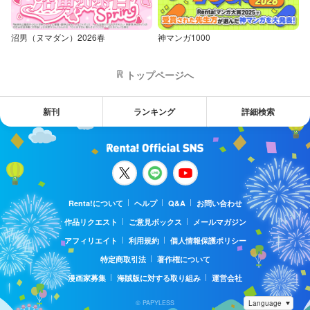
沼男（ヌマダン）2026春
神マンガ1000
トップページへ
新刊
ランキング
詳細検索
Renta!について
ヘルプ
Q&A
お問い合わせ
作品リクエスト
ご意見ボックス
メールマガジン
アフィリエイト
利用規約
個人情報保護ポリシー
特定商取引法
著作権について
漫画家募集
海賊版に対する取り組み
運営会社
© PAPYLESS