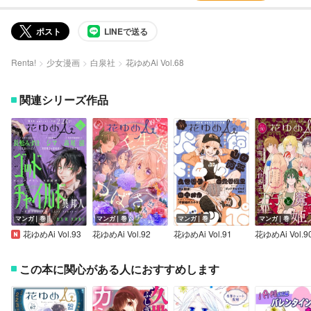
ポスト
LINEで送る
Renta!
少女漫画
白泉社
花ゆめAi Vol.68
関連シリーズ作品
マンガ｜巻
マンガ｜巻
マンガ｜巻
マンガ｜巻
花ゆめAi Vol.93
花ゆめAi Vol.92
花ゆめAi Vol.91
花ゆめAi Vol.9
この本に関心がある人におすすめします