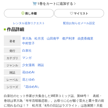
1巻をカートに追加する
推し本棚
マイリスト
レンタル追加リクエスト
配信お知らせメール設定
作品詳細
草川為
松月滉
山田南平
都戸利津
由貴香織里
著者
中村世子
白泉社
発行
マンガ
カテゴリ
少女漫画
雑誌
ジャンル
花ゆめAi
雑誌
花とゆめ
レーベル
『花ゆめAi』
シリーズ
白泉社のヒット作家が大集合したWEBコミック誌、第68号！ 表紙・
巻頭は草川為「年年百暗殺恋歌」。お祭りに心が騒ぐ雷火と鷹十里の前
に現れるのは！？ 松月滉「8月の日記はラズライト」は急展開！天藍