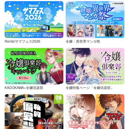
Renta!サマフェス2026
令嬢・異世界マンガ祭
KADOKAWA×令嬢倶楽部
令嬢特集ページ「令嬢倶楽部」