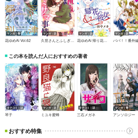
マンガ｜巻
マンガ｜話
マンガ｜話
マンガ｜話
花ゆめAi Vol.62
久世さんとふしぎなカミサマ事情
花ゆめAi 帰り花の彼女
この本を読んだ人におすすめの著者
タテコミ｜話
マンガ｜話
タテコミ｜話
マンガ｜巻
琴子
ミユキ蜜蜂
三石メガネ
アンソロジー
おすすめ特集