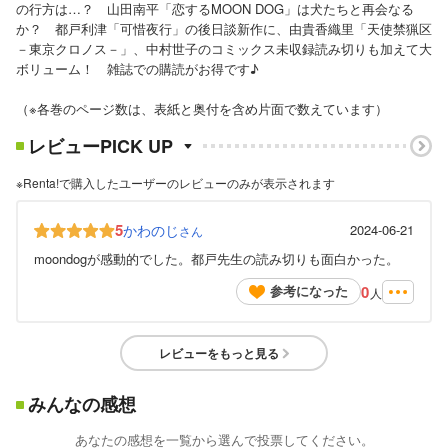
の行方は…？ 山田南平「恋するMOON DOG」は犬たちと再会なる
か？ 都戸利津「可惜夜行」の後日談新作に、由貴香織里「天使禁猟区
－東京クロノス－」、中村世子のコミックス未収録読み切りも加えて大
ボリューム！ 雑誌での購読がお得です♪
（※各巻のページ数は、表紙と奥付を含め片面で数えています）
レビューPICK UP
※Renta!で購入したユーザーのレビューのみが表示されます
5
かわのじ
2024-06-21
さん
moondogが感動的でした。都戸先生の読み切りも面白かった。
0
参考になった
人
レビューをもっと見る
みんなの感想
あなたの感想を一覧から選んで投票してください。