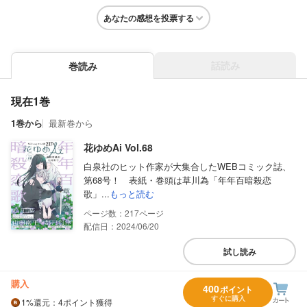
あなたの感想を投票する
話読み
巻読み
現在1巻
1巻から
最新巻から
花ゆめAi Vol.68
白泉社のヒット作家が大集合したWEBコミック誌、
第68号！ 表紙・巻頭は草川為「年年百暗殺恋
歌」...
もっと読む
217
配信日：2024/06/20
試し読み
購入
400
ポイント
すぐに購入
1%
還元
：4ポイント獲得