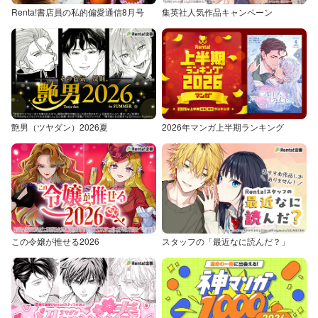
Renta!書店員の私的偏愛通信8月号
集英社人気作品キャンペーン
艶男（ツヤダン）2026夏
2026年マンガ上半期ランキング
この令嬢が推せる2026
スタッフの「最近なに読んだ？」