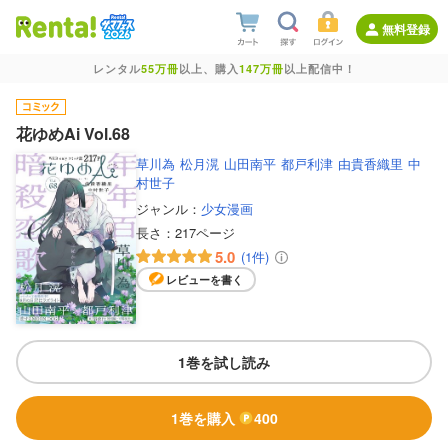
無料登録
レンタル
55万冊
以上、購入
147万冊
以上配信中！
花ゆめAi Vol.68
草川為
松月滉
山田南平
都戸利津
由貴香織里
中
村世子
ジャンル：
少女漫画
長さ：
217ページ
5.0
(1件)
レビューを書く
1巻を試し読み
1巻を購入
400