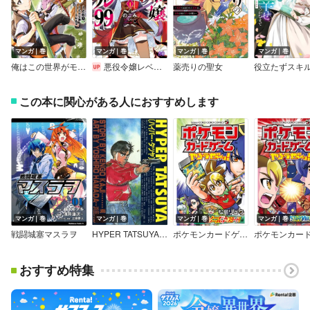
マンガ｜巻
マンガ｜巻
マンガ｜巻
マンガ｜巻
俺はこの世界がモブでも【廃人】になれば最強になれることを知っている＠COMIC
悪役令嬢レベル99 ～私は裏ボスですが魔王ではありません～
薬売りの聖女
この本に関心がある人におすすめします
マンガ｜巻
マンガ｜巻
マンガ｜巻
マンガ｜巻
戦闘城塞マスラヲ
HYPER TATSUYA〔ハイパー・タツヤ〕
ポケモンカードゲームやろうぜ～っ！ ソード＆シールド スタート！編
おすすめ特集