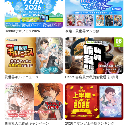
Renta!サマフェス2026
令嬢・異世界マンガ祭
異世界ギルドニュース
Renta!書店員の私的偏愛通信8月号
集英社人気作品キャンペーン
2026年マンガ上半期ランキング