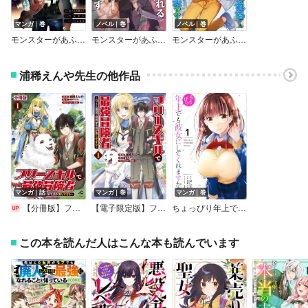
マンガ｜巻
ノベル｜巻
ノベル｜巻
モンスターがあふれる世界になったので、好きに生きたいと思います【デジタル版限定特典付き】
モンスターがあふれる世界になったので、好きに生きたいと思います
モンスターがあふれる世界になったけど、頼れる猫がいるから大丈夫です
浦稀えんや先生の他作品
マンガ｜話
マンガ｜巻
マンガ｜巻
【分冊版】フリースキルで最強冒険者 ～ペットも無双で異世界生活が楽しすぎる～
【電子限定版】フリースキルで最強冒険者 ～ペットも無双で異世界生活が楽しすぎる～
ちょっぴり年上でも彼女にしてくれますか？【デジタル版限定特典付き】
この本を読んだ人はこんな本も読んでいます