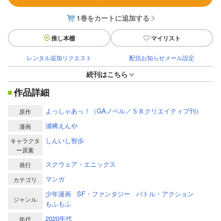
1巻をカートに追加する
推し本棚
マイリスト
レンタル追加リクエスト
配信お知らせメール設定
続刊はこちら
作品詳細
よっしゃあっ！（GAノベル／ＳＢクリエイティブ刊）
原作
浦稀えんや
漫画
しんいし智歩
キャラクタ
ー原案
スクウェア・エニックス
発行
マンガ
カテゴリ
少年漫画
SF・ファンタジー
バトル・アクション
ジャンル
もふもふ
2020年代
年代