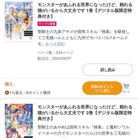
モンスターがあふれる世界になったけど、頼れる
猫がいるから大丈夫です 1巻【デジタル版限定特
典付き】
聖騎士の九条アヤメが固有スキル『検索』を駆使し
て三毛猫ハルとともに九州でサバイバル!!ネームド
モ...
もっと読む
234
配信日：2024/06/07
試し読み
購入
664
ポイント
すぐに購入
1%
還元
：6ポイント獲得
モンスターがあふれる世界になったけど、頼れる
猫がいるから大丈夫です 2巻【デジタル版限定特
典付き】
聖騎士のあやめは固有スキル『検索』と魔剣ソウル
イーターの力でモンスターだらけの世界を三毛猫の