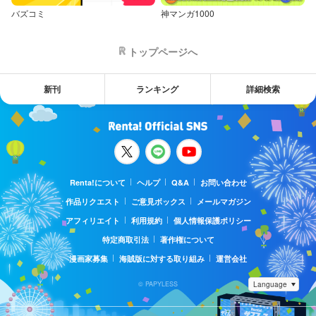
バズコミ
神マンガ1000
トップページへ
新刊
ランキング
詳細検索
Renta!について
ヘルプ
Q&A
お問い合わせ
作品リクエスト
ご意見ボックス
メールマガジン
アフィリエイト
利用規約
個人情報保護ポリシー
特定商取引法
著作権について
漫画家募集
海賊版に対する取り組み
運営会社
© PAPYLESS