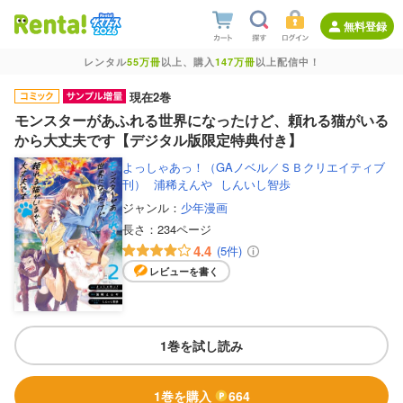
無料登録
レンタル
55万冊
以上、購入
147万冊
以上配信中！
現在2巻
モンスターがあふれる世界になったけど、頼れる猫がいる
から大丈夫です【デジタル版限定特典付き】
よっしゃあっ！（GAノベル／ＳＢクリエイティブ
刊）
浦稀えんや
しんいし智歩
ジャンル：
少年漫画
長さ：
234ページ
4.4
(5件)
レビューを書く
1巻を試し読み
1巻を購入
664