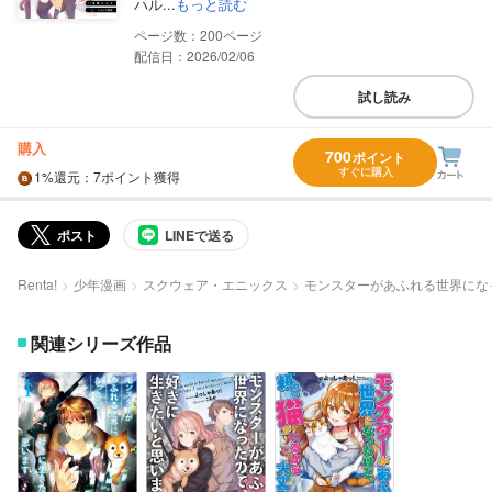
ハル...
もっと読む
200
配信日：2026/02/06
試し読み
購入
700
ポイント
すぐに購入
1%
還元
：7ポイント獲得
ポスト
LINEで送る
Renta!
少年漫画
スクウェア・エニックス
モンスターがあふれる世界にな
関連シリーズ作品