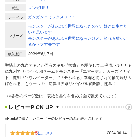
マンガUP！
雑誌
ガンガンコミックスＵＰ！
レーベル
モンスターがあふれる世界になったので、好きに生きた
いと思います
シリーズ
モンスターがあふれる世界になったけど、頼れる猫がい
るから大丈夫です
2024年6月7日
紙初版日
聖騎士の九条アヤメが固有スキル『検索』を駆使して三毛猫ハルととも
に九州でサバイバル!!ネームドモンスター『エアーデ』、カーズドナイ
ト、魔剣『ソウルイーター』!?『モふれる』本編と同じ時間軸で繰り広
げられる、もう一つの「逆異世界系サバイバル冒険譚」開幕！
（※各巻のページ数は、表紙と奥付を含め片面で数えています）
レビューPICK UP
※Renta!で購入したユーザーのレビューのみが表示されます
5
にこ
2024-06-14
さん