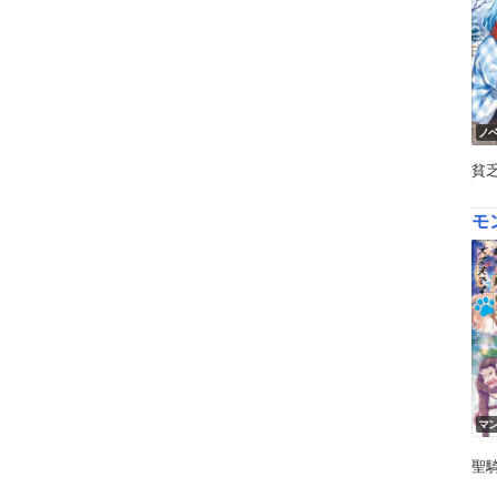
ノ
貧
モ
マ
聖