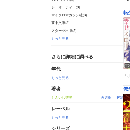
ジーオーティー(3)
転
マイクロマガジン社(3)
夢中文庫(3)
スターツ出版(2)
もっと見る
さらに詳細に調べる
マ
年代
「
もっと見る
著者
俺
しんいし智歩
再選択
解除
レーベル
もっと見る
シリーズ