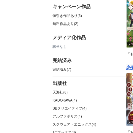
キャンペーン作品
値引き作品あり(3)
無料作品あり(2)
メディア化作品
ノ
該当なし
「
完結済み
恋
完結済み(7)
出版社
天海社(8)
KADOKAWA(4)
SBクリエイティブ(4)
アルファポリス(4)
ノ
スクウェア・エニックス(4)
「
TOブックス(3)