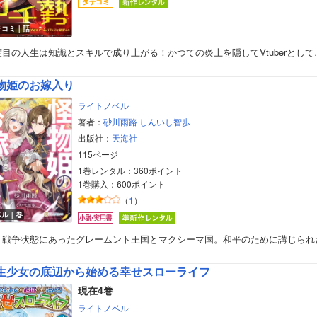
テコミ｜話
度目の人生は知識とスキルで成り上がる！かつての炎上を隠してVtuberとして
物姫のお嫁入り
ライトノベル
著者：
砂川雨路
しんいし智歩
出版社：
天海社
115ページ
1巻レンタル：360ポイント
1巻購入：600ポイント
（
1
）
ベル｜巻
く戦争状態にあったグレームント王国とマクシーマ国。和平のために講じられ
生少女の底辺から始める幸せスローライフ
現在4巻
ライトノベル