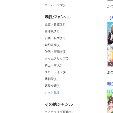
ホームドラマ(2)
か
属性ジャンル
【
王族・貴族(23)
西洋風(17)
召喚・転生(15)
婚約破棄(7)
僧侶・聖職者(6)
タイムスリップ(5)
マ
騎士・軍人(5)
スローライフ(4)
あ
幼馴染(4)
転
悪役令嬢(4)
もっと見る
その他ジャンル
コミカライズ原作(6)