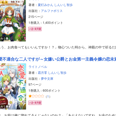
著者：
夏灯みかん
しんいし智歩
出版社：
アルファポリス
215ページ
1巻購入：1,400ポイント
ベル｜巻
もう、お肉食べてもいいんですか！？」物心ついた時から、神殿の中で祈るだ
愛不適合な二人ですが～女嫌い公爵とお金第一主義令嬢の恋未
ライトノベル
著者：
霜月零
しんいし智歩
出版社：
夢中文庫
97ページ
1巻購入：600ポイント
（
1
）
ボーイズラブ
ベル｜巻
ティーンズラブ
お、お前は俺に惚れてるんじゃないのか？」「ありえないですね。お金のため