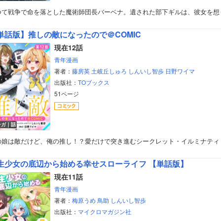
つて戦争で命を落とした魔術師団長バーベナ。遺された部下ギルは、彼女を想
単話版】推しの敵になったので＠COMIC
現在12話
青年漫画
著者：
藤房英
土岐丘しゅろ
しんいし智歩
日野ワイマ
出版社：
TOブックス
51ページ
ンガ｜話
の娘は敵だけど、俺の推し！？愛だけで突き進むシークレット・イルミナティ
生少女の底辺から始める幸せスローライフ 【単話版】
現在11話
青年漫画
著者：
梅原うめ
鳥助
しんいし智歩
出版社：
マイクロマガジン社