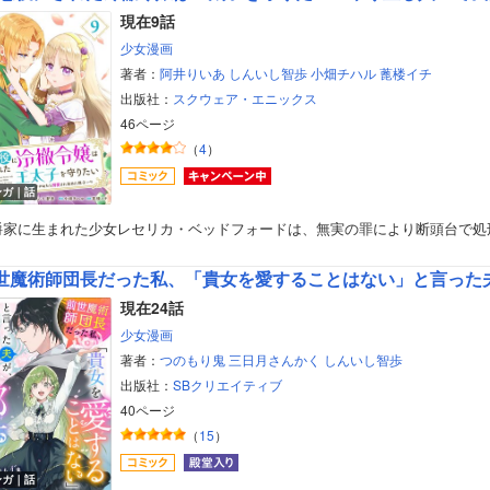
現在9話
少女漫画
著者：
阿井りいあ
しんいし智歩
小畑チハル
蓖楼イチ
出版社：
スクウェア・エニックス
46ページ
（
4
）
ンガ｜話
爵家に生まれた少女レセリカ・ベッドフォードは、無実の罪により断頭台で処
現在24話
少女漫画
著者：
つのもり鬼
三日月さんかく
しんいし智歩
出版社：
SBクリエイティブ
40ページ
（
15
）
ンガ｜話