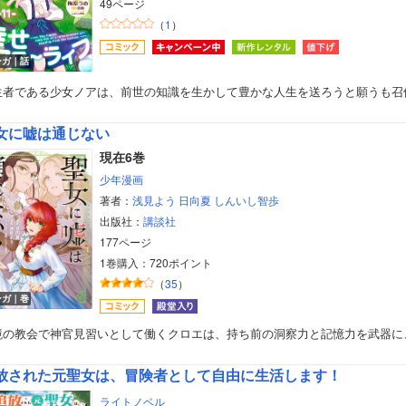
49ページ
（
1
）
ンガ｜話
生者である少女ノアは、前世の知識を生かして豊かな人生を送ろうと願うも召
女に嘘は通じない
現在6巻
少年漫画
著者：
浅見よう
日向夏
しんいし智歩
出版社：
講談社
177ページ
1巻購入：720ポイント
（
35
）
ンガ｜巻
境の教会で神官見習いとして働くクロエは、持ち前の洞察力と記憶力を武器に
放された元聖女は、冒険者として自由に生活します！
ライトノベル