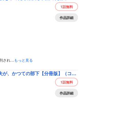
1話
無料
作品詳細
刑され…
もっと見る
前世魔術師団長だった私、「貴女を愛することはない」と言った夫が、かつての部下【分冊版】（コミック）
1話
無料
作品詳細