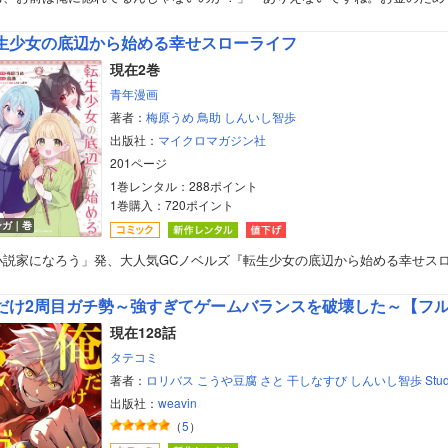
美女・美少女
生少女の底辺から始める幸せスローライフ
女性写真集
現在2巻
青年漫画
著者：
梅原うめ
鳥助
しんいし智歩
出版社：
マイクロマガジン社
201ページ
1巻レンタル：288ポイント
1巻購入：720ポイント
ンガ｜巻
小説家になろう」発、大人気GCノベルズ『転生少女の底辺から始める幸せス
だけ2周目ガチ勢～強すぎてゲームバランスを破壊した～【フ
現在128話
タテコミ
著者：
ロリバス
こうや豆腐
さと
干しなすび
しんいし智歩
Stud
出版社：
weavin
（
5
）