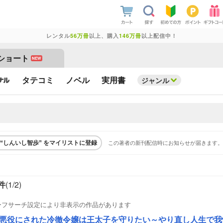
レンタル
56万冊
以上、購入
146万冊
以上配信中！
ショート
NEW
タテコミ
ノベル
実用書
ジャンル
この著者の新刊配信時にお知らせが届きます。
“しんいし智歩” をマイリストに登録
件
(1/
2
)
ーフサーチ設定により非表示の作品があります
悪役にされた冷徹令嬢は王太子を守りたい～やり直し人生で我慢をやめたら溺