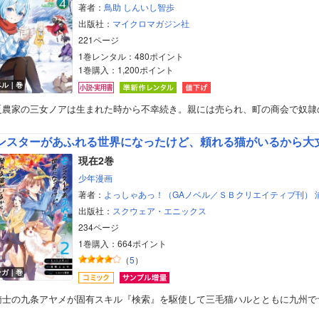
著者：
鳥助
しんいし智歩
出版社：
マイクロマガジン社
221ページ
1巻レンタル：480ポイント
1巻購入：1,200ポイント
ベル｜巻
乏農家の三女ノアは生まれた時から不幸続き。親には売られ、町の商会で奴隷
ンスターがあふれる世界になったけど、頼れる猫がいるから大
現在2巻
少年漫画
著者：
よっしゃあっ！（GAノベル／ＳＢクリエイティブ刊）
出版社：
スクウェア・エニックス
234ページ
1巻購入：664ポイント
（
5
）
ンガ｜巻
騎士の九条アヤメが固有スキル『検索』を駆使して三毛猫ハルとともに九州で