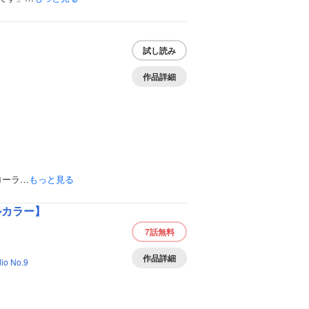
試し読み
作品詳細
ローラ…
もっと見る
ルカラー】
7話
無料
作品詳細
io No.9