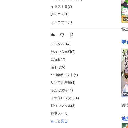
イラスト集(3)
タテコミ(1)
マ
フルカラー(1)
転
キーワード
聖
レンタル(14)
だれでも無料(7)
話読み(7)
値下げ(5)
〜100ポイント(4)
サンプル増量(4)
今だけお得!(4)
マ
準新作レンタル(4)
辺
新作レンタル(3)
殿堂入り(3)
追
もっと見る