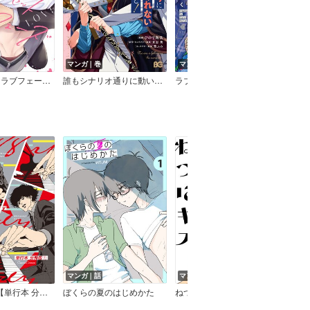
マンガ｜巻
マンガ｜巻
マン
アンリセットラブフェーズ【電子限定描き下ろし漫画付き】
誰もシナリオ通りに動いてくれないんですけど！
ラブ・チェイン・ラブ・ジーン
マンガ｜話
マンガ｜話
マン
88rhapsody【単行本 分冊版】
ぼくらの夏のはじめかた
ねつにキス