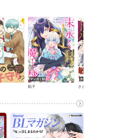
マンガ｜話
タテコミ｜話
タテ
餡子
さとみち
赤川