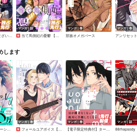
マンガ｜話
マンガ｜巻
マンガ｜巻
に突入しました！？～
当て馬側妃の憂鬱 【連載版】
部族オメガバース
めします
マンガ｜巻
マンガ｜巻
マンガ｜話
エッジバトル・マネーショット【コミックス版／Renta！限定おまけ付き】
フォールユアボイス【合冊版】
【電子限定特典付】ターン・ミー・オン