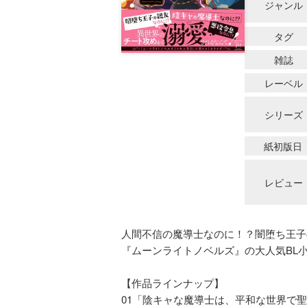
ジャンル
タグ
雑誌
レーベル
シリーズ
紙初版日
レビュー
人間不信の魔導士なのに！？闇堕ち王子
『ムーンライトノベルズ』の大人気BL
【作品ラインナップ】
01「陰キャな魔導士は、平和な世界で