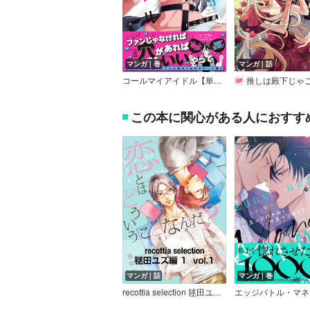
マンガ｜巻
マンガ｜話
コールマイアイドル【単行本版】【電子限定特典付き】
推しは殿下じゃございません…！！～悪役令嬢、甘攻め溺愛ルート
この本に関心がある人におすす
マンガ｜話
マンガ｜巻
recottia selection 毬田ユズ編1