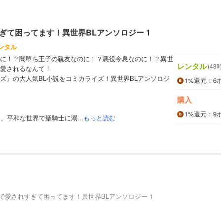
ぎて困ってます！異世界BLアンソロジー 1
ンタル
に！？闇堕ち王子の親友なのに！？悪役令息なのに！？異世
レンタル
(48
愛されるなんて！
ズ』の大人気BL小説をコミカライズ！異世界BLアンソロジ
1%
還元
：6
購入
1%
還元
：9
、平和な世界で聖騎士に溺...
もっと読む
で愛されすぎて困ってます！異世界BLアンソロジー 1