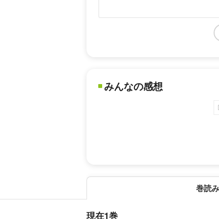
みんなの感想
巻読
現在1巻