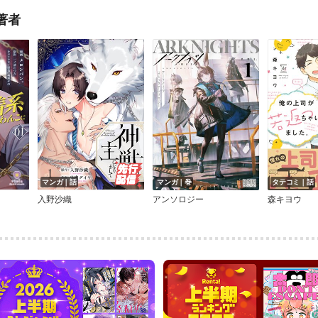
著者
マンガ｜話
マンガ｜巻
タテコミ｜話
入野沙織
アンソロジー
森キヨウ