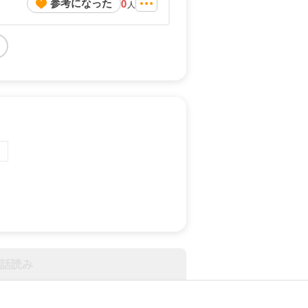
参考になった
0
人
話読み