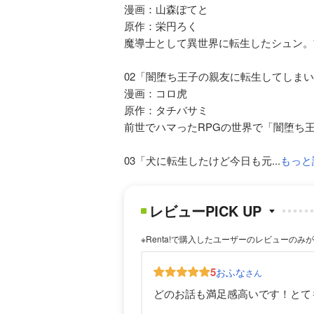
漫画：山森ぽてと
原作：栄円ろく
魔導士として異世界に転生したシュン。
02「闇堕ち王子の親友に転生してしま
漫画：コロ虎
原作：タチバサミ
前世でハマったRPGの世界で「闇堕ち
03「犬に転生したけど今日も元...
もっと
レビューPICK UP
※Renta!で購入したユーザーのレビューのみ
5
おふな
さん
どのお話も満足感高いです！とて