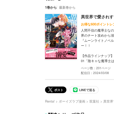
1巻から
最新巻から
異世界で愛されす
お得な600ポイントレ
人間不信の魔導士なの
界のチート攻めから溺
『ムーンライトノベル
ー！！
【作品ラインナップ】
01「陰キャな魔導士は
201
配信日：2024/03/08
ポスト
LINEで送る
Renta!
ボーイズラブ漫画
双葉社
異世界