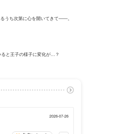
れるうち次第に心を開いてきて――。
いると王子の様子に変化が…？
2026-07-26