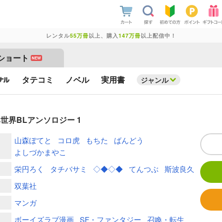
レンタル
55万冊
以上、購入
147万冊
以上配信中！
ショート
NEW
タテコミ
ノベル
実用書
ジャンル
界BLアンソロジー 1
山森ぽてと
コロ虎
もちた
ばんどう
よしづかまやこ
栄円ろく
タチバサミ
◇◆◇◆
てんつぶ
斯波良久
双葉社
マンガ
ボーイズラブ漫画
SF・ファンタジー
召喚・転生