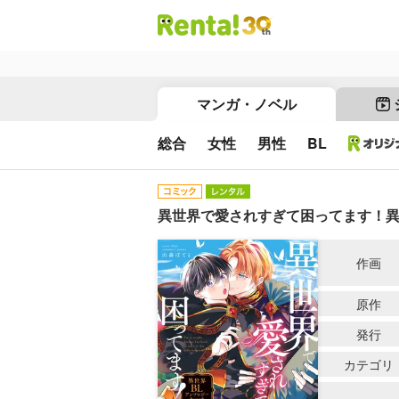
マンガ・ノベル
総合
女性
男性
BL
異世界で愛されすぎて困ってます！異世
作画
原作
発行
カテゴリ