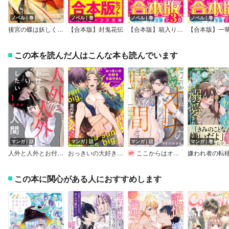
ノベル｜巻
ノベル｜巻
ノベル｜巻
ノベル｜巻
後宮の蝶は妖しく舞う
【合本版】封鬼花伝
【合本版】箱入り王女の災難
この本を読んだ人はこんな本も読んでいます
マンガ｜話
マンガ｜話
マンガ｜話
マンガ｜巻
人外と人外とお付き合いしたい人間の話 分冊版
おっきいの大好きちはやさん（分冊版）
ここからはオトナの時間です。
この本に関心がある人におすすめします