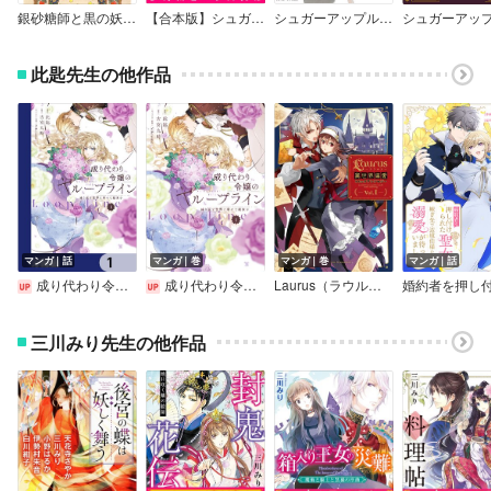
銀砂糖師と黒の妖精 ～シュガーアップル・フェアリーテイル～
【合本版】シュガーアップル・フェアリーテイル
シュガーアップル・フェアリーテイル
此匙先生の他作品
マンガ｜話
マンガ｜巻
マンガ｜巻
マンガ｜話
成り代わり令嬢のループライン【分冊版】
成り代わり令嬢のループライン
Laurus（ラウルス）異世界偏愛コミックアンソロジー Vol.1
三川みり先生の他作品