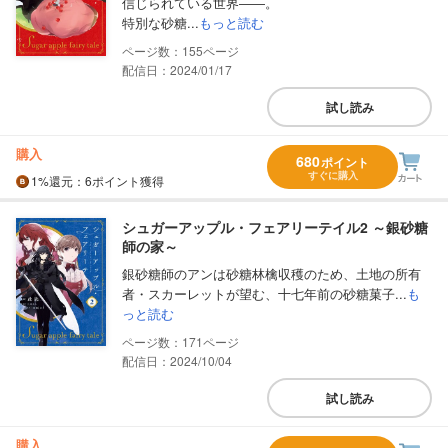
信じられている世界――。
特別な砂糖...
もっと読む
155
配信日：2024/01/17
試し読み
購入
680
ポイント
すぐに購入
1%
還元
：6ポイント獲得
シュガーアップル・フェアリーテイル2 ～銀砂糖
師の家～
銀砂糖師のアンは砂糖林檎収穫のため、土地の所有
者・スカーレットが望む、十七年前の砂糖菓子...
も
っと読む
171
配信日：2024/10/04
試し読み
購入