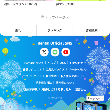
沼男（ヌマダン）2026春
神マンガ1000
トップページへ
新刊
ランキング
詳細検索
Renta!について
ヘルプ
Q&A
お問い合わせ
作品リクエスト
ご意見ボックス
メールマガジン
アフィリエイト
利用規約
個人情報保護ポリシー
特定商取引法
著作権について
漫画家募集
海賊版に対する取り組み
運営会社
© PAPYLESS