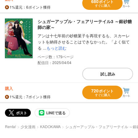
680
ポイント
すぐに購入
1%
還元
：6ポイント獲得
シュガーアップル・フェアリーテイル3 ～銀砂糖
師の家～
アンは十七年前の砂糖菓子を再現するも、スカーレ
ットを納得させることはできなかった。「よく似て
る ...
もっと読む
179
配信日：2025/04/04
試し読み
購入
720
ポイント
すぐに購入
1%
還元
：7ポイント獲得
ポスト
LINEで送る
Renta!
少女漫画
KADOKAWA
シュガーアップル・フェアリーテイル ～銀