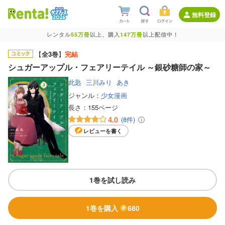
無料登録
レンタル
55万冊
以上、購入
147万冊
以上配信中！
【
全3巻
】
完結
シュガーアップル・フェアリーテイル ～銀砂糖師の家～
此匙
三川みり
あき
ジャンル：
少女漫画
長さ：
155ページ
4.0
(8件)
レビューを書く
1巻を試し読み
1巻を購入
680