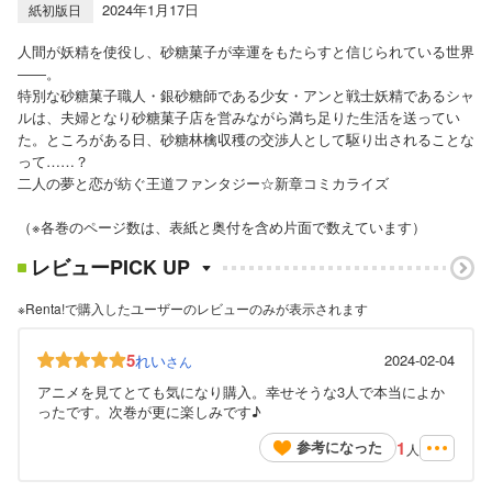
2024年1月17日
紙初版日
人間が妖精を使役し、砂糖菓子が幸運をもたらすと信じられている世界
――。
特別な砂糖菓子職人・銀砂糖師である少女・アンと戦士妖精であるシャ
ルは、夫婦となり砂糖菓子店を営みながら満ち足りた生活を送ってい
た。ところがある日、砂糖林檎収穫の交渉人として駆り出されることな
って……？
二人の夢と恋が紡ぐ王道ファンタジー☆新章コミカライズ
（※各巻のページ数は、表紙と奥付を含め片面で数えています）
レビューPICK UP
※Renta!で購入したユーザーのレビューのみが表示されます
5
れい
2024-02-04
さん
アニメを見てとても気になり購入。幸せそうな3人で本当によか
ったです。次巻が更に楽しみです♪
1
参考になった
人