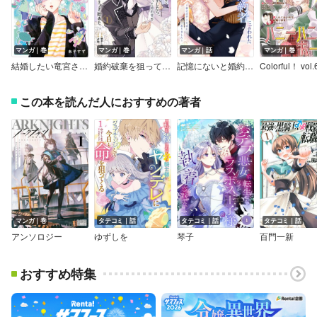
マンガ｜巻
マンガ｜巻
マンガ｜話
マンガ｜巻
結婚したい竜宮さんは上陸しました
婚約破棄を狙って記憶喪失のフリをしたら、素っ気ない態度だった婚約者が「記憶を失う前の君は、俺にベタ惚れだった」という、とんでもない嘘をつき始めた（コミック）【デジタル版限定特典付き】
記憶にないと婚約者に言われた元聖女～幸せはすぐそばにありました～
Colorful！ vol.
この本を読んだ人におすすめの著者
マンガ｜巻
タテコミ｜話
タテコミ｜話
タテコミ｜話
アンソロジー
ゆずしを
琴子
百門一新
おすすめ特集