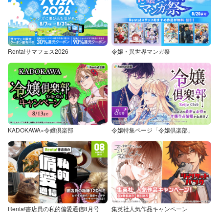
Renta!サマフェス2026
令嬢・異世界マンガ祭
KADOKAWA×令嬢倶楽部
令嬢特集ページ「令嬢倶楽部」
Renta!書店員の私的偏愛通信8月号
集英社人気作品キャンペーン