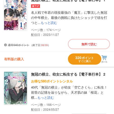
名人戦で年若の現役最強の「魔王」に撃沈した無冠
の中年棋士。最後の挑戦に負けたショックで頭を打
つと...
もっと読む
174
配信日：2023/11/27
無料で読む
通常640ポイント
（終了日:
08/09
）
320
ポイント
有料版の購入
すぐに購入
無冠の棋士、幼女に転生する【電子単行本】 2
お得な580ポイントレンタル
40代「無冠の棋士」が幼女「空亡さくら」に転生！
前世の記憶を辿りながら、天才肌の妹「桜花」と
棋...
もっと読む
166
配信日：2024/05/27