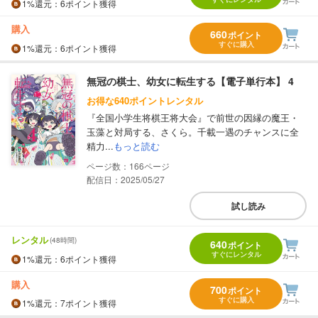
1%
還元
：6ポイント獲得
購入
660
ポイント
すぐに購入
1%
還元
：6ポイント獲得
無冠の棋士、幼女に転生する【電子単行本】 4
お得な640ポイントレンタル
『全国小学生将棋王将大会』で前世の因縁の魔王・
玉藻と対局する、さくら。千載一遇のチャンスに全
精力...
もっと読む
166
配信日：2025/05/27
試し読み
レンタル
(48時間)
640
ポイント
すぐにレンタル
1%
還元
：6ポイント獲得
購入
700
ポイント
すぐに購入
1%
還元
：7ポイント獲得