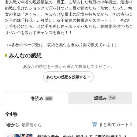
名人戦で年若の現役最強の「魔王」に撃沈した無冠の中年棋士。最後の
挑戦に負けたショックで頭を打つと…目が覚めたら「幼女」だった。幼
女の名は「さくら」。おぼろげな棋士の記憶を持ちながら、その傍らに
双子の妹「桜花」…可愛い。双子姉妹の将棋道がスタート！！ その行
く手を時に阻み、時に手を差し伸べるライバルたち。将棋界最強世代に
リベンジを果たすチャンスを得た！！
（※各巻のページ数は、表紙と奥付を含め片面で数えています）
みんなの感想
あなたの感想を一覧から選んで投票してください。
あなたの感想を投票する
話読み
巻読み
全4巻
まとめてカート
1巻から
最新巻から
無冠の棋士、幼女に転生する【電子単行本】 1