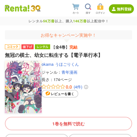
無料登録
レンタル
56万冊
以上、購入
146万冊
以上配信中！
お得なキャンペーン実施中！
【
全4巻
】
完結
無冠の棋士、幼女に転生する【電子単行本】
okama
うほごりくん
ジャンル：
青年漫画
長さ：
174ページ
0.0
(4件)
レビューを書く
1巻を無料で読む