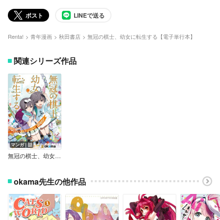
ポスト
LINEで送る
Renta!
青年漫画
秋田書店
無冠の棋士、幼女に転生する【電子単行本】
関連シリーズ作品
マンガ｜話
無冠の棋士、幼女に転生する（話売り）
okama先生の他作品