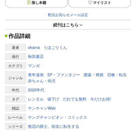
推し本棚
マイリスト
配信お知らせメール設定
続刊はこちら
作品詳細
okama
うほごりくん
著者
秋田書店
発行
マンガ
カテゴリ
青年漫画
SF・ファンタジー
囲碁・将棋
召喚・転生
ジャンル
赤ちゃん・幼児
2020年代
年代
レンタル
値下げ
だれでも無料
今だけお得!
タグ
ヤンチャンWeb
雑誌
ヤングチャンピオン・コミックス
レーベル
無冠の棋士、幼女に転生する
シリーズ