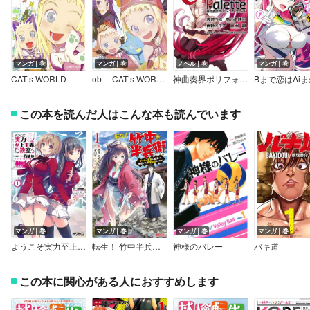
マンガ｜巻
マンガ｜巻
ノベル｜巻
マンガ｜巻
CAT’s WORLD
ob －CAT’s WORLD 特別編－
神曲奏界ポリフォニカ ぱれっと
この本を読んだ人はこんな本も読んでいます
マンガ｜巻
マンガ｜巻
マンガ｜巻
マンガ｜巻
ようこそ実力至上主義の教室へ
転生！ 竹中半兵衛 マイナー武将に転生した仲間たちと戦国乱世を生き抜く（コミック）
神様のバレー
バキ道
この本に関心がある人におすすめします