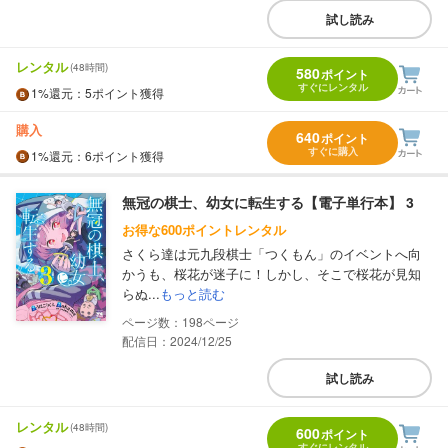
試し読み
レンタル
(48時間)
580
ポイント
すぐにレンタル
1%
還元
：5ポイント獲得
購入
640
ポイント
すぐに購入
1%
還元
：6ポイント獲得
無冠の棋士、幼女に転生する【電子単行本】 3
お得な600ポイントレンタル
さくら達は元九段棋士「つくもん」のイベントへ向
かうも、桜花が迷子に！しかし、そこで桜花が見知
らぬ...
もっと読む
198
配信日：2024/12/25
試し読み
レンタル
(48時間)
600
ポイント
すぐにレンタル