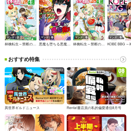
マンガ｜話
マンガ｜巻
マンガ｜巻
マンガ｜巻
林檎転生～禁断の果実は今日もコロコロと無双する～（話売り）
悪魔も堕ちる悪魔飯～2秒でイチコロ！ギャルの即堕ちハイカロリーごはん～
林檎転生～禁断の果実は今日もコロコロと無双する～【電子単行本】
おすすめ特集
異世界ギルドニュース
Renta!書店員の私的偏愛通信8月号