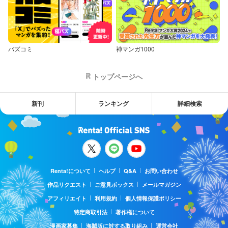
バズコミ
神マンガ1000
トップページへ
新刊
ランキング
詳細検索
Renta!について
ヘルプ
Q&A
お問い合わせ
作品リクエスト
ご意見ボックス
メールマガジン
アフィリエイト
利用規約
個人情報保護ポリシー
特定商取引法
著作権について
漫画家募集
海賊版に対する取り組み
運営会社