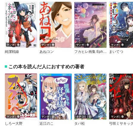
マンガ｜巻
マンガ｜巻
マンガ｜巻
マンガ｜巻
純潔戦線
あねコン
フカヒレ画集 Ephemeral
まいてつ
この本を読んだ人におすすめの著者
マンガ｜巻
マンガ｜話
タテコミ｜話
マンガ｜巻
しろー大野
近江のこ
タパ松
弓咲ミサキッ