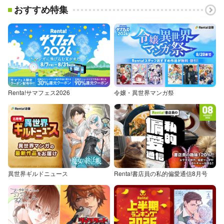
おすすめ特集
Renta!サマフェス2026
令嬢・異世界マンガ祭
異世界ギルドニュース
Renta!書店員の私的偏愛通信8月号