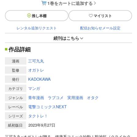
1巻をカートに追加する
推し本棚
マイリスト
レンタル追加リクエスト
配信お知らせメール設定
続刊はこちら
作品詳細
三可九丸
漫画
オガトレ
監修
KADOKAWA
発行
マンガ
カテゴリ
青年漫画
ラブコメ
実用漫画
オタク
ジャンル
電撃コミックスNEXT
レーベル
タクトレ！
シリーズ
2023年9月27日
紙初版日
三可九丸×オガトレが贈る、健康系コミック始動！鞍池拓（クライケタ