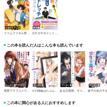
ショートアニメ
実用書
ファムファタル育成計画
ガチガチポイントに直で効く！ オガトレ式・最速ストレッチプログラム
この本を読んだ人はこんな本も読んでいます
マンガ｜巻
マンガ｜巻
マンガ｜巻
マンガ｜巻
現実でラブコメできないとだれが決めた？
その姉妹はたぶん恋する葦なのだ
ある日突然、ギャルの許嫁ができた
この本に関心がある人におすすめします