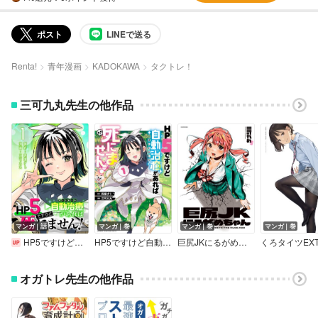
ポスト
LINEで送る
Renta!
青年漫画
KADOKAWA
タクトレ！
三可九丸先生の他作品
マンガ｜話
マンガ｜巻
マンガ｜巻
マンガ｜巻
HP5ですけど自動治癒（オートヒール）があれば死にません！（話売り）
HP5ですけど自動治癒（オートヒール）があれば死にません！
巨尻JKにるがめちゃん【電子書籍特典付き】
くろタイツEXT
オガトレ先生の他作品