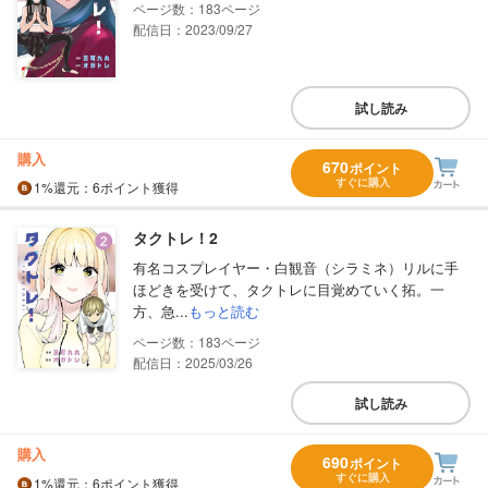
183
配信日：2023/09/27
試し読み
購入
670
ポイント
すぐに購入
1%
還元
：6ポイント獲得
タクトレ！2
有名コスプレイヤー・白観音（シラミネ）リルに手
ほどきを受けて、タクトレに目覚めていく拓。一
方、急...
もっと読む
183
配信日：2025/03/26
試し読み
購入
690
ポイント
すぐに購入
1%
還元
：6ポイント獲得