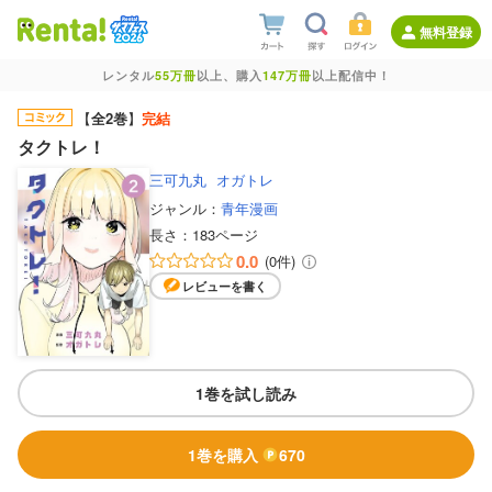
無料登録
レンタル
55万冊
以上、購入
147万冊
以上配信中！
【
全2巻
】
完結
タクトレ！
三可九丸
オガトレ
ジャンル：
青年漫画
長さ：
183ページ
0.0
(0件)
レビューを書く
1巻を試し読み
1巻を購入
670