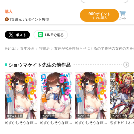
購入
900
ポイント
すぐに購入
1%
還元
：9ポイント獲得
ポスト
LINEで送る
Renta!
青年漫画
竹書房
友達が私を理解らせにくるので勝利の女神の力を
ショウマケイト先生の他作品
タテコミ｜話
マンガ｜巻
マンガ｜巻
マンガ｜巻
恥ずかしそうな顔でおっぱい見せてもらいたい 赤面おっぱいアンソロジー 9
恥ずかしそうな顔でおっぱい見せてもらいたい 赤面おっぱいアンソロジー 10
恥ずかしそうな顔でおっぱい見せてもらいたい 赤面おっぱいアンソロジー 9