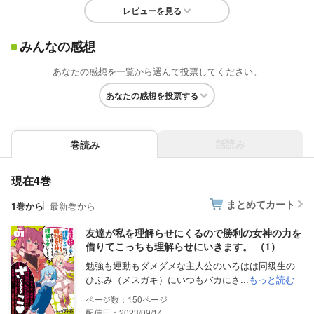
レビューを見る
みんなの感想
あなたの感想を一覧から選んで投票してください。
あなたの感想を投票する
話読み
巻読み
現在4巻
まとめてカート
1巻から
最新巻から
友達が私を理解らせにくるので勝利の女神の力を
借りてこっちも理解らせにいきます。 （1）
勉強も運動もダメダメな主人公のいろはは同級生の
ひふみ（メスガキ）にいつもバカにさ...
もっと読む
150
配信日：2023/09/14