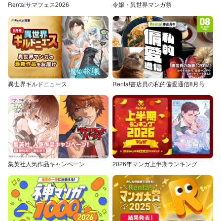
Renta!サマフェス2026
令嬢・異世界マンガ祭
異世界ギルドニュース
Renta!書店員の私的偏愛通信8月号
集英社人気作品キャンペーン
2026年マンガ上半期ランキング