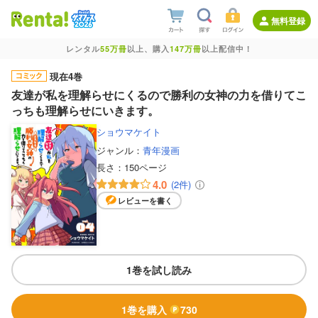
無料登録
レンタル
55万冊
以上、購入
147万冊
以上配信中！
現在4巻
友達が私を理解らせにくるので勝利の女神の力を借りてこ
っちも理解らせにいきます。
ショウマケイト
ジャンル：
青年漫画
長さ：
150ページ
4.0
(2件)
レビューを書く
1巻を試し読み
1巻を購入
730