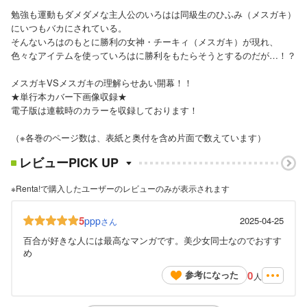
勉強も運動もダメダメな主人公のいろはは同級生のひふみ（メスガキ）
にいつもバカにされている。
そんないろはのもとに勝利の女神・チーキィ（メスガキ）が現れ、
色々なアイテムを使っていろはに勝利をもたらそうとするのだが…！？
メスガキVSメスガキの理解らせあい開幕！！
★単行本カバー下画像収録★
電子版は連載時のカラーを収録しております！
（※各巻のページ数は、表紙と奥付を含め片面で数えています）
レビューPICK UP
※Renta!で購入したユーザーのレビューのみが表示されます
5
ppp
2025-04-25
さん
百合が好きな人には最高なマンガです。美少女同士なのでおすす
め
0
参考になった
人