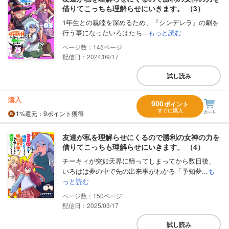
借りてこっちも理解らせにいきます。 （3）
1年生との親睦を深めるため、『シンデレラ』の劇を
行う事になったいろはたち...
もっと読む
145
配信日：2024/09/17
試し読み
購入
900
ポイント
すぐに購入
1%
還元
：9ポイント獲得
友達が私を理解らせにくるので勝利の女神の力を
借りてこっちも理解らせにいきます。 （4）
チーキィが突如天界に帰ってしまってから数日後、
いろはは夢の中で先の出来事がわかる「予知夢...
も
っと読む
150
配信日：2025/03/17
試し読み