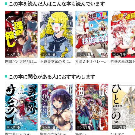
この本を読んだ人はこんな本も読んでいます
マンガ｜巻
マンガ｜巻
マンガ｜巻
マンガ｜巻
世間だと大怪獣は防衛組織が倒した事になっているけど、実際は陰キャにくすぶっている高校生が葬っている 平穏を望みたい怪獣殺し
不遊美堂家の名にかけて！
社畜DTPオペレーターの僕が異世界で技術革新してもいいですか？
この本に関心がある人におすすめします
マンガ｜巻
マンガ｜巻
マンガ｜巻
マンガ｜巻
異世界サムライ
聖剣少女伝説 ～引退間際のおっさん冒険者、聖剣を抜いて英雄になる～
海喰い
ひとのこ