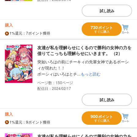
試し読み
購入
730
ポイント
すぐに購入
1%
還元
：7ポイント獲得
友達が私を理解らせにくるので勝利の女神の力を
借りてこっちも理解らせにいきます。 （2）
突如いろはの前にチーキィの先輩女神であるボーシ
ィが現れた！！
ボーシィはいろはとチ...
もっと読む
150
配信日：2024/02/17
試し読み
購入
900
ポイント
すぐに購入
1%
還元
：9ポイント獲得
友達が私を理解らせにくるので勝利の女神の力を