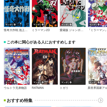
マンガ｜巻
マンガ｜巻
マンガ｜巻
マンガ｜巻
怪奇大作戦 池上遼一版
ミラーマン2D
愛蔵版 ジャンボーグA＆ミラーマン
この本に関心がある人におすすめします
マンガ｜巻
マンガ｜巻
マンガ｜巻
マンガ｜巻
ウルトラ兄弟物語
RATMAN
トガリ
おすすめ特集