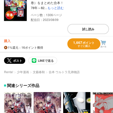
巻）をまとめた合本！
78年～82...
もっと読む
1306
配信日：2023/08/09
試し読み
購入
1,667
ポイント
すぐに購入
1%
還元
：16ポイント獲得
ポスト
LINEで送る
Renta!
少年漫画
文藝春秋
合本 ウルトラ兄弟物語
関連シリーズ作品