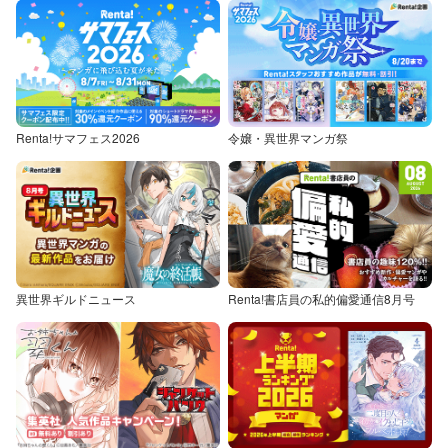
Renta!サマフェス2026
令嬢・異世界マンガ祭
異世界ギルドニュース
Renta!書店員の私的偏愛通信8月号