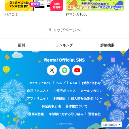
バズコミ
神マンガ1000
トップページへ
新刊
ランキング
詳細検索
Renta!について
ヘルプ
Q&A
お問い合わせ
作品リクエスト
ご意見ボックス
メールマガジン
アフィリエイト
利用規約
個人情報保護ポリシー
特定商取引法
著作権について
漫画家募集
海賊版に対する取り組み
運営会社
© PAPYLESS