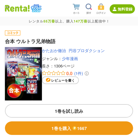
無料登録
レンタル
55万冊
以上、購入
147万冊
以上配信中！
合本 ウルトラ兄弟物語
かたおか徹治
円谷プロダクション
ジャンル：
少年漫画
長さ：
1306ページ
0.0
(1件)
レビューを書く
1巻を試し読み
1巻を購入
1667