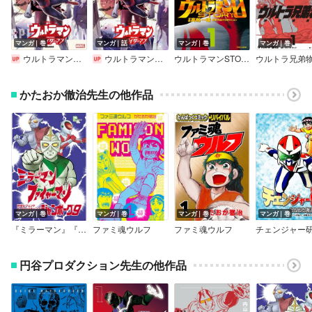
マンガ｜巻
マンガ｜話
マンガ｜巻
マンガ｜巻
ウルトラマン：アロング・ケイム・ア・スパイダーマン
ウルトラマン：アロング・ケイム・ア・スパイダーマン【単話】
ウルトラマンSTORY 0
かたおか徹治先生の他作品
マンガ｜巻
マンガ｜巻
マンガ｜巻
マンガ｜巻
『ミラーマン』『ファイヤーマン』『ジャンボーグ9』 円谷レジェンドヒーロー リターンズ【文春e－Books】
ファミ魂ウルフ
ファミ魂ウルフ
チェンジャー
円谷プロダクション先生の他作品