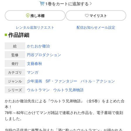
1巻をカートに追加する
推し本棚
マイリスト
レンタル追加リクエスト
配信お知らせメール設定
作品詳細
かたおか徹治
絵
円谷プロダクション
監修
文藝春秋
発行
マンガ
カテゴリ
少年漫画
SF・ファンタジー
バトル・アクション
ジャンル
ウルトラマン
ウルトラ兄弟物語
シリーズ
かたおか徹治先生による『ウルトラ兄弟物語』（全5巻）をまとめた合
本！
78年～82年にかけてマンガ雑誌で連載された作品を、電子書籍で復刻
しました。
当時の子供達に衝撃を与えた「酒に酔ったウルトラマン」が描かれる