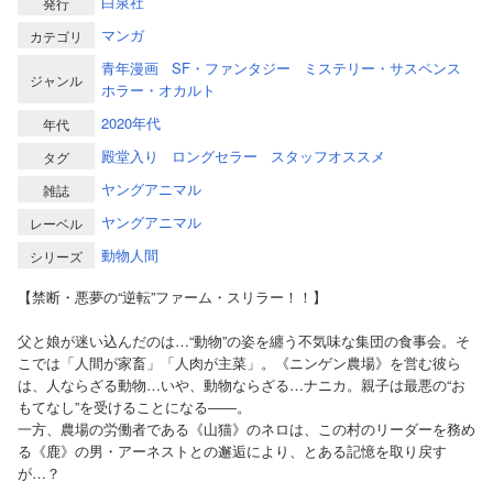
白泉社
発行
マンガ
カテゴリ
青年漫画
SF・ファンタジー
ミステリー・サスペンス
ジャンル
ホラー・オカルト
2020年代
年代
殿堂入り
ロングセラー
スタッフオススメ
タグ
ヤングアニマル
雑誌
ヤングアニマル
レーベル
動物人間
シリーズ
【禁断・悪夢の“逆転”ファーム・スリラー！！】
父と娘が迷い込んだのは…“動物”の姿を纏う不気味な集団の食事会。そ
こでは「人間が家畜」「人肉が主菜」。《ニンゲン農場》を営む彼ら
は、人ならざる動物…いや、動物ならざる…ナニカ。親子は最悪の“お
もてなし”を受けることになる――。
一方、農場の労働者である《山猫》のネロは、この村のリーダーを務め
る《鹿》の男・アーネストとの邂逅により、とある記憶を取り戻す
が…？