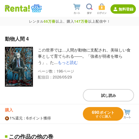
無料登録
レンタル
55万冊
以上、購入
147万冊
以上配信中！
動物人間 4
この世界では…人間が動物に支配され、美味しい食
事として育てられる――。「強者が弱者を喰ら
う」、た...
もっと読む
196
配信日：2026/05/29
試し読み
購入
690
ポイント
すぐに購入
1%
還元
：6ポイント獲得
この作品の他の巻