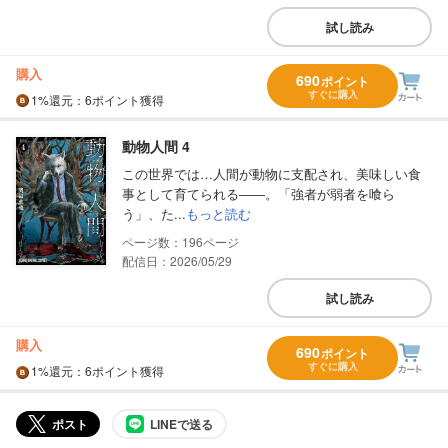
試し読み
購入
690
ポイント
すぐに購入
1%
還元
：6ポイント獲得
動物人間 4
この世界では…人間が動物に支配され、美味しい食
事として育てられる――。「強者が弱者を喰ら
う」、た...
もっと読む
196
配信日：2026/05/29
試し読み
購入
690
ポイント
すぐに購入
1%
還元
：6ポイント獲得
ポスト
LINEで送る