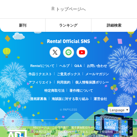
トップページへ
新刊
ランキング
詳細検索
Renta!について
ヘルプ
Q&A
お問い合わせ
作品リクエスト
ご意見ボックス
メールマガジン
アフィリエイト
利用規約
個人情報保護ポリシー
特定商取引法
著作権について
漫画家募集
海賊版に対する取り組み
運営会社
© PAPYLESS
ABJマークは、この電子書店・電子書籍配信サービスが、著作権者からコンテン
ツ使用許諾を得た正規版配信サービスであることを示す登録商標（登録番号 第
6091713号）です。ABJマークの詳細、ABJマークを掲示しているサービスの一