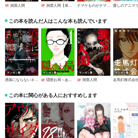
洞窟人間
洞窟人間【単話版】
ナマケものがナマケない
この本を読んだ人はこんな本も読んでいます
マンガ｜巻
マンガ｜巻
マンガ｜巻
マンガ｜巻
洒落にならないネット掲示板百物語～都市伝説コミック怪談集～
隠密お局～あなたのホンネ見えてます～ デジコレ DIGITAL COMICS
洞窟人間
走馬灯株式会
この本に関心がある人におすすめします