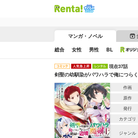
マンガ・ノベル
総合
女性
男性
BL
現在37話
剣聖の幼馴染がパワハラで俺につらく
作画
原作
発行
カテゴリ
ジャンル