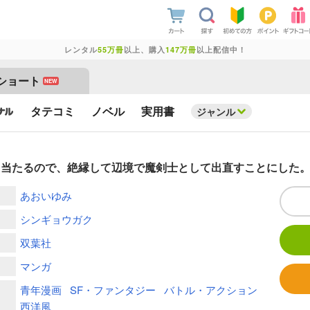
レンタル
55万冊
以上、購入
147万冊
以上配信中！
ショート
NEW
タテコミ
ノベル
実用書
ジャンル
当たるので、絶縁して辺境で魔剣士として出直すことにした。
あおいゆみ
シンギョウガク
双葉社
マンガ
青年漫画
SF・ファンタジー
バトル・アクション
西洋風