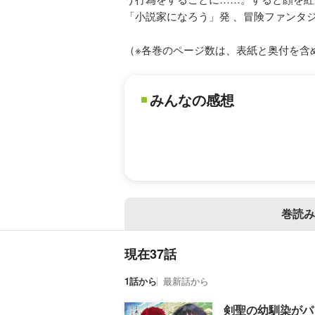
「小説家になろう」発 、冒険ファンタ
（※各巻のページ数は、表紙と奥付を含
みんなの感想
巻読み
現在37話
1話から
最新話から
剣聖の幼馴染がパ