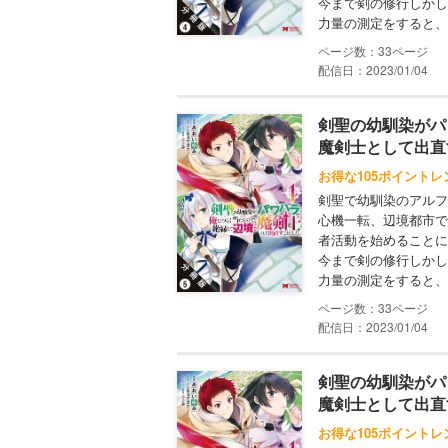
今まで剣の修行しかし
力量の測定をすると、膨
33
配信日：2023/01/04
剣聖の幼馴染がパ
魔剣士として出直
お得な105ポイントレ
剣聖で幼馴染のアルフ
心機一転、辺境都市で
者活動を始めることに
今まで剣の修行しかし
力量の測定をすると、膨
33
配信日：2023/01/04
剣聖の幼馴染がパ
魔剣士として出直
お得な105ポイントレ