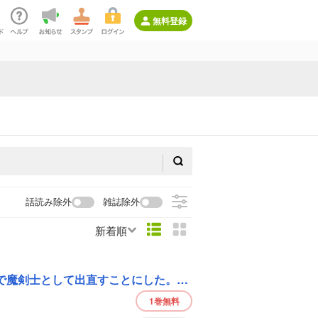
無料登録
話読み除外
雑誌除外
新着順
剣聖の幼馴染がパワハラで俺につらく当たるので、絶縁して辺境で魔剣士として出直すことにした。（コミック）
1巻
無料