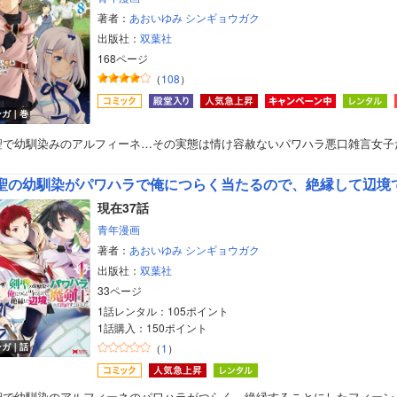
著者：
あおいゆみ
シンギョウガク
出版社：
双葉社
168ページ
（
108
）
ンガ｜巻
聖で幼馴染みのアルフィーネ…その実態は情け容赦ないパワハラ悪口雑言女子
現在37話
青年漫画
著者：
あおいゆみ
シンギョウガク
出版社：
双葉社
33ページ
1話レンタル：105ポイント
1話購入：150ポイント
ンガ｜話
（
1
）
聖で幼馴染のアルフィーネのパワハラがつらく、絶縁することにしたフィーン