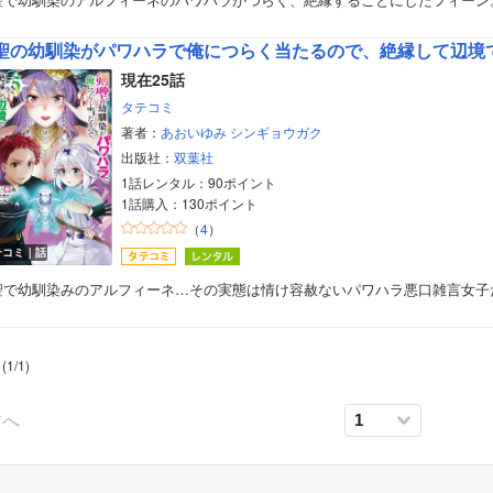
現在25話
タテコミ
著者：
あおいゆみ
シンギョウガク
出版社：
双葉社
1話レンタル：90ポイント
1話購入：130ポイント
（
4
）
テコミ｜話
聖で幼馴染みのアルフィーネ…その実態は情け容赦ないパワハラ悪口雑言女子
ボーイズラブ
(
1
/
1
)
ティーンズラブ
前へ
美女・美少女
女性写真集