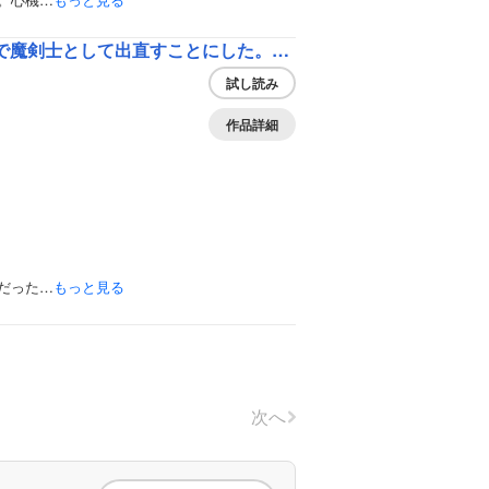
剣聖の幼馴染がパワハラで俺につらく当たるので、絶縁して辺境で魔剣士として出直すことにした。（コミック）
試し読み
作品詳細
だった…
もっと見る
次へ