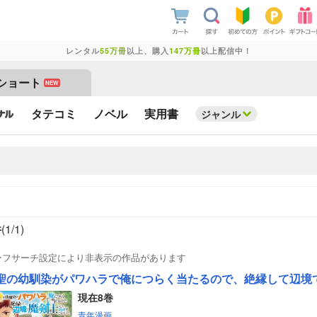
レンタル
55万冊
以上、購入
147万冊
以上配信中！
ショート
NEW
タテコミ
ノベル
実用書
ジャンル
件
(1/
1
)
ーフサーチ設定により非表示の作品があります
現在8巻
青年漫画