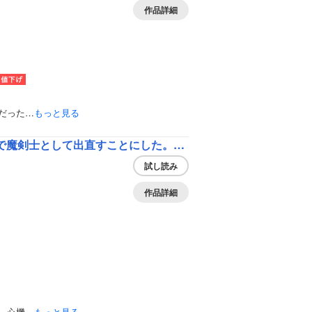
作品詳細
だった…
もっと見る
剣聖の幼馴染がパワハラで俺につらく当たるので、絶縁して辺境で魔剣士として出直すことにした。（コミック） 分冊版
試し読み
作品詳細
。心機…
もっと見る