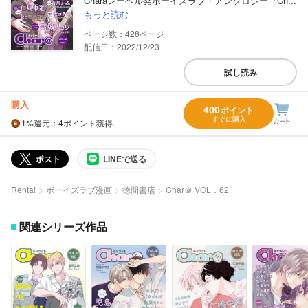
Charaレーベル発ボーイズラブ・アンソロジー『Ch...
もっと読む
428
配信日：2022/12/23
試し読み
購入
400
ポイント
すぐに購入
1%
還元
：4ポイント獲得
ポスト
LINEで送る
Renta!
ボーイズラブ漫画
徳間書店
Char＠ VOL．62
関連シリーズ作品