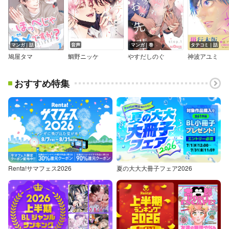
マンガ｜話
音声
マンガ｜巻
タテコミ｜話
鳩屋タマ
鯛野ニッケ
やすだしのぐ
神波アユミ
おすすめ特集
Renta!サマフェス2026
夏の大大大冊子フェア2026