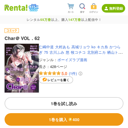
無料登録
レンタル
55万冊
以上、購入
147万冊
以上配信中！
Char＠ VOL．62
仁嶋中道
大村あも
高城リョウ
ko
キカ糸
かつら
ぎ
75
古川ふみ
悠
牧コチコ
北別府ニカ
栖山トリ
子
坂崎春
果桃なばこ
ジャンル：
ボーイズラブ漫画
長さ：
428ページ
5.0
(1件)
レビューを書く
1巻を試し読み
1巻を購入
400