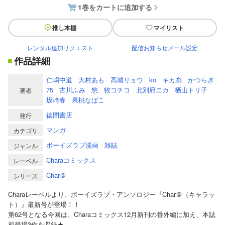
1巻をカートに追加する
推し本棚
マイリスト
レンタル追加リクエスト
配信お知らせメール設定
作品詳細
仁嶋中道
大村あも
高城リョウ
ko
キカ糸
かつらぎ
75
古川ふみ
悠
牧コチコ
北別府ニカ
栖山トリ子
著者
坂崎春
果桃なばこ
徳間書店
発行
マンガ
カテゴリ
ボーイズラブ漫画
雑誌
ジャンル
Charaコミックス
レーベル
Char＠
シリーズ
Charaレーベルより、ボーイズラブ・アンソロジー『Char＠（キャラッ
ト）』最新号が登場！！
第62号となる今回は、Charaコミックス12月新刊の番外編に加え、本誌
初登場3作を収録★