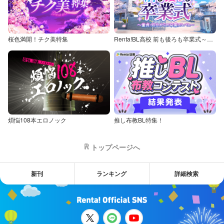
桜色満開！チク美特集
Renta!BL高校 前も後ろも卒業式～童貞・処女からの卒業アルバム～
煩悩108本エロノック
推し布教BL特集！
トップページへ
新刊
ランキング
詳細検索