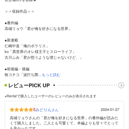
＞＞収録作品＜＜
●番外編
高城リョウ「君が俺を好きになる世界」
●新連載
仁嶋中道「俺のポラリス」
ko「異世界のオレ様王子とスローライフ」
古川ふみ「君が想うような僕じゃないけど、」
●前後編・後編
牧コチコ「波打ち際...
もっと読む
レビューPICK UP
※Renta!で購入したユーザーのレビューのみが表示されます
5
みどりん
2024-01-27
さん
高城リョウさんの「君が俺を好きになる世界」の番外編が読みた
くて購入しました。二人とも可愛くて、本編よりも甘々でとって
も良かったです。