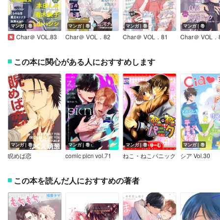
マンガ｜巻
マンガ｜巻
マンガ｜巻
マンガ｜巻
Char＠ VOL.83
Char＠ VOL．82
Char＠ VOL．81
Char＠ VOL．
この本に関心がある人におすすめします
マンガ｜巻
マンガ｜巻
マンガ｜巻
マンガ｜巻
睨めば恋
comic picn vol.71
ねこ・ねこパニック
シア Vol.30
この本を読んだ人におすすめの著者