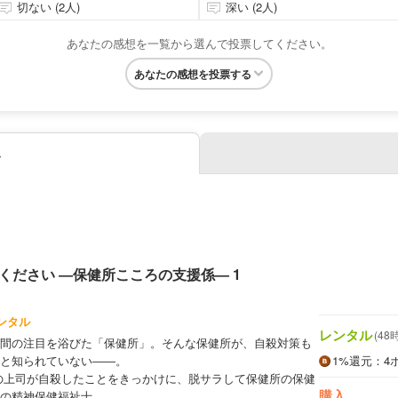
切ない (2人)
深い (2人)
あなたの感想を一覧から選んで投票してください。
あなたの感想を投票する
み
ください ―保健所こころの支援係― 1
ンタル
レンタル
(48
間の注目を浴びた「保健所」。そんな保健所が、自殺対策も
と知られていない――。
1%
還元
：4
の上司が自殺したことをきっかけに、脱サラして保健所の保健
購入
の精神保健福祉士。