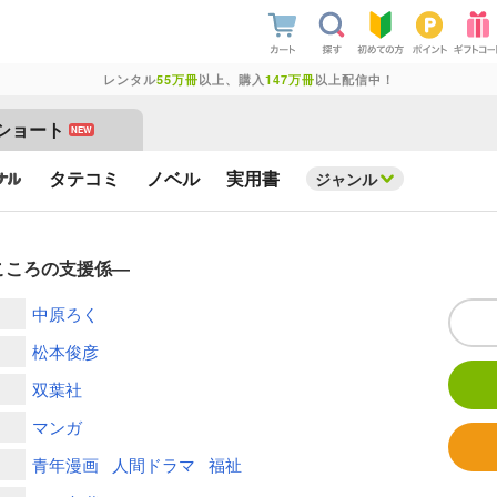
レンタル
55万冊
以上、購入
147万冊
以上配信中！
ショート
NEW
タテコミ
ノベル
実用書
ジャンル
こころの支援係―
中原ろく
松本俊彦
双葉社
マンガ
青年漫画
人間ドラマ
福祉