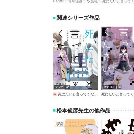
Renta!
青年漫画
双葉社
死にたいと言ってく
関連シリーズ作品
マンガ｜話
タテコミ｜話
死にたいと言ってください―保健所こころの支援係― 分冊版
松本俊彦先生の他作品