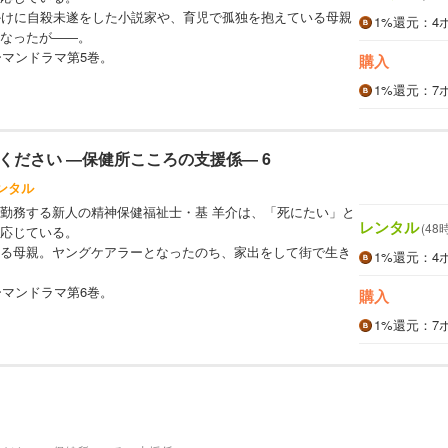
かけに自殺未遂をした小説家や、育児で孤独を抱えている母親
1%
還元
：4
なったが――。
ーマンドラマ第5巻。
購入
1%
還元
：7
ください ―保健所こころの支援係― 6
ンタル
勤務する新人の精神保健福祉士・基 羊介は、「死にたい」と
レンタル
(48
応じている。
る母親。ヤングケアラーとなったのち、家出をして街で生き
1%
還元
：4
。
ーマンドラマ第6巻。
購入
1%
還元
：7