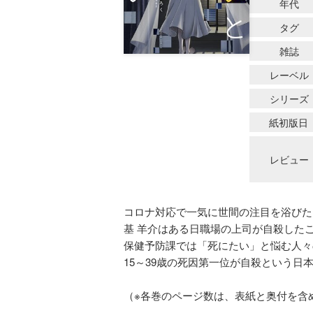
年代
タグ
雑誌
レーベル
シリーズ
紙初版日
レビュー
コロナ対応で一気に世間の注目を浴びた
基 羊介はある日職場の上司が自殺した
保健予防課では「死にたい」と悩む人々
15～39歳の死因第一位が自殺という
（※各巻のページ数は、表紙と奥付を含