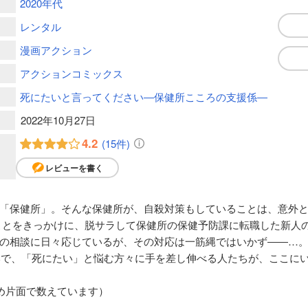
2020年代
レンタル
漫画アクション
アクションコミックス
死にたいと言ってください―保健所こころの支援係―
2022年10月27日
4.2
(15件)
レビューを書く
「保健所」。そんな保健所が、自殺対策もしていることは、意外
ことをきっかけに、脱サラして保健所の保健予防課に転職した新人
の相談に日々応じているが、その対応は一筋縄ではいかず――…
日本で、「死にたい」と悩む方々に手を差し伸べる人たちが、ここに
め片面で数えています）