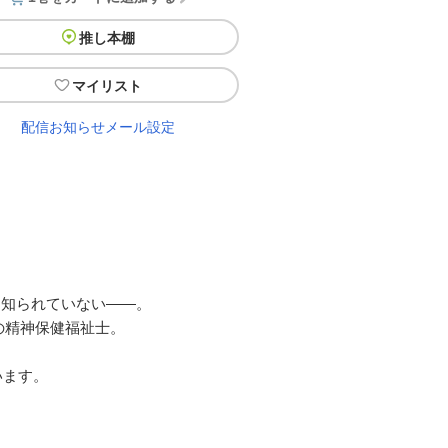
推し本棚
マイリスト
配信お知らせメール設定
と知られていない――。
の精神保健福祉士。
。
います。