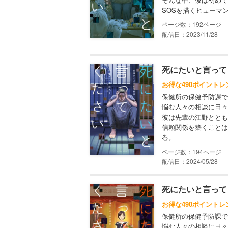
SOSを描くヒューマ
192
配信日：2023/11/28
死にたいと言って
お得な490ポイントレ
保健所の保健予防課で
悩む人々の相談に日々
彼は先輩の江野ととも
信頼関係を築くことは
巻。
194
配信日：2024/05/28
死にたいと言って
お得な490ポイントレ
保健所の保健予防課で
悩む人々の相談に日々