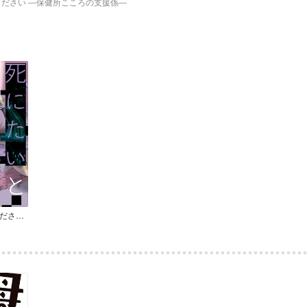
ださい ―保健所こころの支援係―
死にたいと言ってください ―保健所こころの支援係―