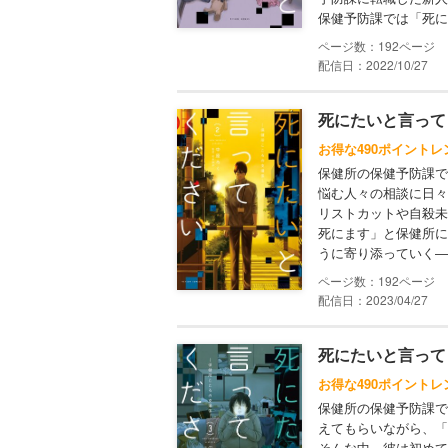
保健予防課では「死に
192
配信日：2022/10/27
死にたいと言って
お得な490ポイントレ
保健所の保健予防課で
悩む人々の相談に日々
リストカットや自殺未
死にます」と保健所に
うに寄り添っていく――
192
配信日：2023/04/27
死にたいと言って
お得な490ポイントレ
保健所の保健予防課で
えてもらいながら、「
そんな中、彼は初めて