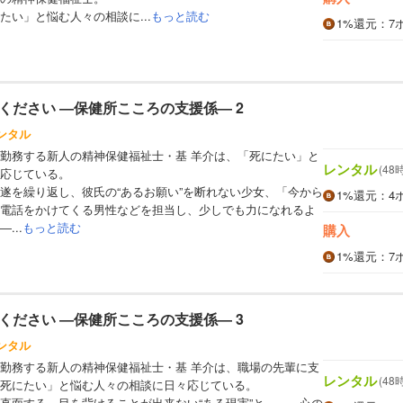
たい」と悩む人々の相談に...
もっと読む
1%
還元
：7
ください ―保健所こころの支援係― 2
ンタル
勤務する新人の精神保健福祉士・基 羊介は、「死にたい」と
レンタル
(48
応じている。
遂を繰り返し、彼氏の“あるお願い”を断れない少女、「今から
1%
還元
：4
電話をかけてくる男性などを担当し、少しでも力になれるよ
...
もっと読む
購入
1%
還元
：7
ください ―保健所こころの支援係― 3
ンタル
勤務する新人の精神保健福祉士・基 羊介は、職場の先輩に支
レンタル
(48
死にたい」と悩む人々の相談に日々応じている。
直面する。目を背けることが出来ない“ある現実”と――。心の