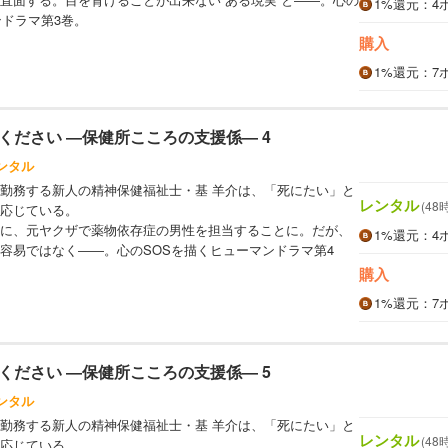
1%
還元
：4
ンドラマ第3巻。
購入
1%
還元
：7
ください ―保健所こころの支援係― 4
ンタル
勤務する新人の精神保健福祉士・基 羊介は、「死にたい」と
レンタル
(48
応じている。
に、元ヤクザで薬物依存症の男性を担当することに。だが、
1%
還元
：4
容易ではなく――。心のSOSを描くヒューマンドラマ第4
購入
1%
還元
：7
ください ―保健所こころの支援係― 5
ンタル
勤務する新人の精神保健福祉士・基 羊介は、「死にたい」と
レンタル
(48
応じている。