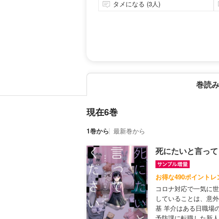
タメになる (3人)
巻読
現在6巻
1巻から
最新巻から
死にたいと言って
お得な490ポイントレ
コロナ対応で一気に世
していることは、意外
基 羊介はある日職場
予防課に転職した新人