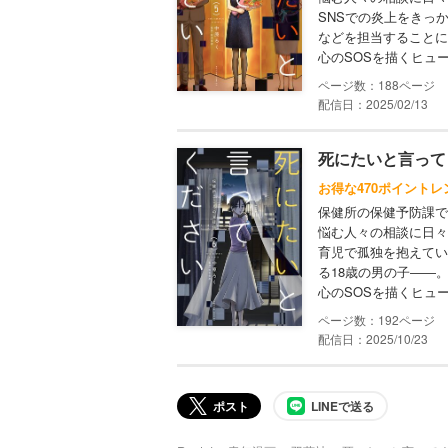
SNSでの炎上をきっ
などを担当することに
心のSOSを描くヒュ
188
配信日：2025/02/13
死にたいと言って
お得な470ポイントレ
保健所の保健予防課で
悩む人々の相談に日々
育児で孤独を抱えてい
る18歳の男の子――
心のSOSを描くヒュ
192
配信日：2025/10/23
ポスト
LINEで送る