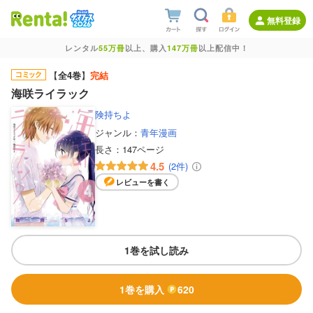
無料登録
レンタル
55万冊
以上、購入
147万冊
以上配信中！
【
全4巻
】
完結
海咲ライラック
険持ちよ
ジャンル：
青年漫画
長さ：
147ページ
4.5
(2件)
レビューを書く
1巻を試し読み
1巻を購入
620