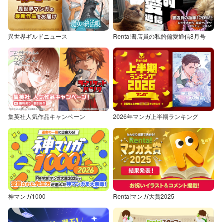
異世界ギルドニュース
Renta!書店員の私的偏愛通信8月号
集英社人気作品キャンペーン
2026年マンガ上半期ランキング
神マンガ1000
Renta!マンガ大賞2025