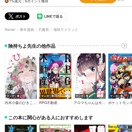
1%
還元
：6ポイント獲得
ポスト
LINEで送る
Renta!
青年漫画
竹書房
海咲ライラック
険持ちよ先生の他作品
マンガ｜巻
マンガ｜巻
マンガ｜巻
マンガ｜巻
内木小森のひきこもごも生活
RPG不動産
アロマちゃんは今夜も恥ずかしい
この本に関心がある人におすすめします