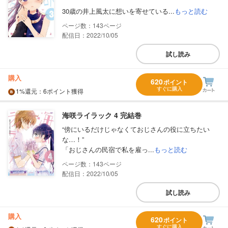
30歳の井上風太に想いを寄せている...
もっと読む
143
配信日：2022/10/05
試し読み
購入
620
ポイント
すぐに購入
1%
還元
：6ポイント獲得
海咲ライラック 4 完結巻
“傍にいるだけじゃなくておじさんの役に立ちたい
な…！”
「おじさんの民宿で私を雇っ...
もっと読む
143
配信日：2022/10/05
試し読み
購入
620
ポイント
すぐに購入