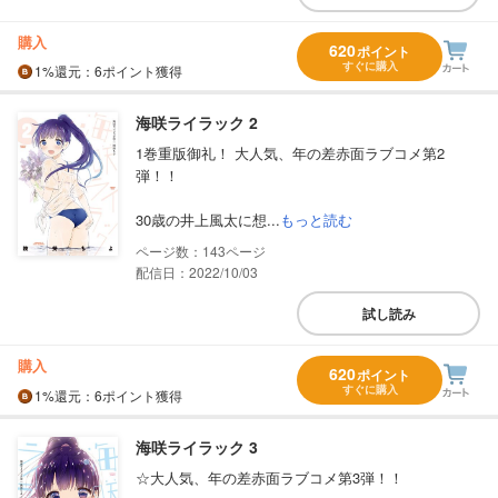
購入
620
ポイント
すぐに購入
1%
還元
：6ポイント獲得
海咲ライラック 2
1巻重版御礼！ 大人気、年の差赤面ラブコメ第2
弾！！
30歳の井上風太に想...
もっと読む
143
配信日：2022/10/03
試し読み
購入
620
ポイント
すぐに購入
1%
還元
：6ポイント獲得
海咲ライラック 3
☆大人気、年の差赤面ラブコメ第3弾！！