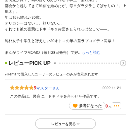
都会から越してきて民宿を始めたが、毎日ダラダラしてばかりの「井上
風太」。
年は15も離れた30歳。
デリカシーはないし、頼りない…
それでも彼の言葉にドキドキ＆赤面させられっぱなしで――。
純朴女子中学生と冴えない30オトコの年の差ラブコメディ開幕！
まんがライフMOMO（毎月28日発売）で好...
もっと読む
レビューPICK UP
※Renta!で購入したユーザーのレビューのみが表示されます
5
マスター
2022-11-21
さん
この作品は、民宿に、ドキドキを合わせた作品です。
0
参考になった
人
レビューを見る