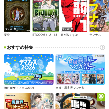
マンガ｜巻
マンガ｜巻
マンガ｜巻
マンガ｜巻
変身
BTOOOM！ U－18
角刈りすずめ
ラフナス
おすすめ特集
Renta!サマフェス2026
令嬢・異世界マンガ祭