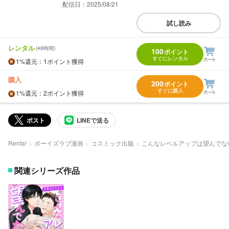
配信日：2025/08/21
試し読み
レンタル
(48時間)
100
ポイント
すぐにレンタル
1%
還元
：1ポイント獲得
購入
200
ポイント
すぐに購入
1%
還元
：2ポイント獲得
ポスト
LINEで送る
Renta!
ボーイズラブ漫画
コスミック出版
こんなレベルアップは望んでな
関連シリーズ作品