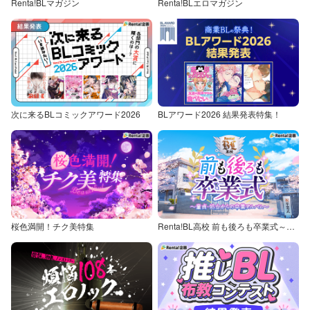
Renta!BLマガジン
Renta!BLエロマガジン
次に来るBLコミックアワード2026
BLアワード2026 結果発表特集！
桜色満開！チク美特集
Renta!BL高校 前も後ろも卒業式～童貞・処女からの卒業アルバム～