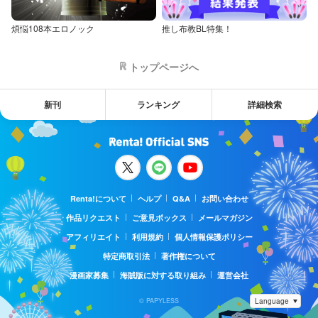
煩悩108本エロノック
推し布教BL特集！
トップページへ
新刊
ランキング
詳細検索
Renta!について
ヘルプ
Q&A
お問い合わせ
作品リクエスト
ご意見ボックス
メールマガジン
アフィリエイト
利用規約
個人情報保護ポリシー
特定商取引法
著作権について
漫画家募集
海賊版に対する取り組み
運営会社
© PAPYLESS