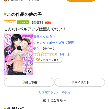
この作品の他の巻
【
全6話
】
完結
こんなレベルアップは望んでない！
古基れんたろう
ジャンル：
ボーイズラブ漫画
長さ：
29ページ
0.0
(2件)
レビューを書く
推し本棚
マイリスト
配信お知らせメール設定
続刊はこちら