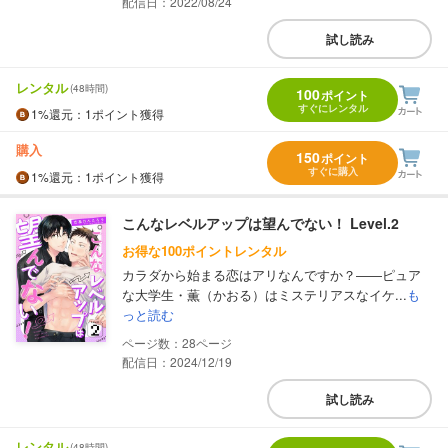
配信日：2022/08/24
試し読み
レンタル
(48時間)
100
ポイント
すぐにレンタル
1%
還元
：1ポイント獲得
購入
150
ポイント
すぐに購入
1%
還元
：1ポイント獲得
こんなレベルアップは望んでない！ Level.2
お得な100ポイントレンタル
カラダから始まる恋はアリなんですか？――ピュア
な大学生・薫（かおる）はミステリアスなイケ...
も
っと読む
28
配信日：2024/12/19
試し読み
レンタル
(48時間)