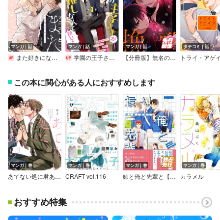
マンガ｜話
マンガ｜話
マンガ｜話
タテコミ｜話
また好きになってもいいですか
学園の王子さまが俺の推しなんて聞いてない 【単話】
【分冊版】無名の挽歌
この本に関心がある人におすすめします
マンガ｜巻
マンガ｜巻
マンガ｜巻
マンガ｜巻
あてない処に君あらば
CRAFT vol.116
姉と俺と先輩と【電子限定おまけマンガ付】
カラメル
おすすめ特集