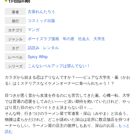
作品詳細
古基れんたろう
著者
コスミック出版
発行
マンガ
カテゴリ
ボーイズラブ漫画
年の差
社会人
大学生
ジャンル
話読み
レンタル
タグ
Spicy Whip
レーベル
こんなレベルアップは望んでない！
シリーズ
カラダから始まる恋はアリなんですか？――ピュアな大学生・薫（かお
る）はミステリアスなイケメンオーナーに食べられちゃう！？
目つきが悪く昔から友達を作るのにも苦労してきた薫。心機一転、大学
では普通の恋愛をしてみたい――と淡い期待を抱いていたけれど、やっ
ぱり見た目のせいでバイトさえ決まらない日々…。
そんな時、行きつけのラーメン屋で常連客・深山（みやま）と出会う。
物腰は柔らかだけれど、どこか謎めいた深山は近所に数店舗店を持つオ
ーナーらしい。ラーメン屋の店主の後押しもあり、深山のお店...
もっと
読む