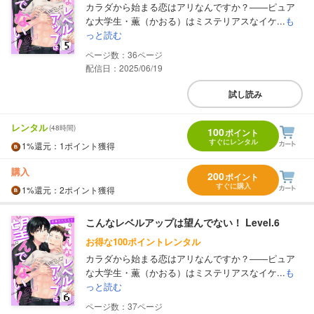
カラダから始まる恋はアリなんですか？――ピュア
な大学生・薫（かおる）はミステリアスなイケ...
も
っと読む
36
配信日：2025/06/19
試し読み
レンタル
(48時間)
100
ポイント
すぐにレンタル
1%
還元
：1ポイント獲得
購入
200
ポイント
すぐに購入
1%
還元
：2ポイント獲得
こんなレベルアップは望んでない！ Level.6
お得な100ポイントレンタル
カラダから始まる恋はアリなんですか？――ピュア
な大学生・薫（かおる）はミステリアスなイケ...
も
っと読む
37