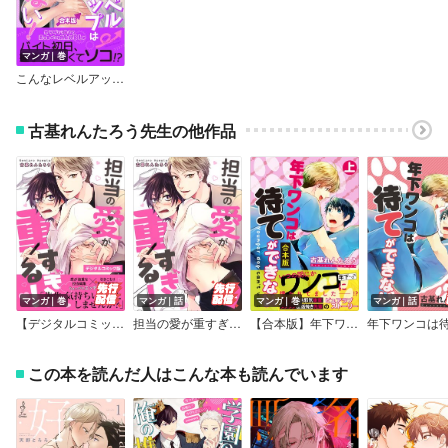
マンガ｜巻
こんなレベルアップは望んでない！ 【合本版】
古基れんたろう先生の他作品
マンガ｜巻
マンガ｜話
マンガ｜巻
マンガ｜話
【デジタルコミック版】担当の愛が重すぎる！
担当の愛が重すぎる！
【合本版】年下ワンコは待てができない
この本を読んだ人はこんな本も読んでいます