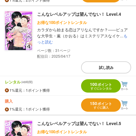
こんなレベルアップは望んでない！ Level.4
お得な100ポイントレンタル
カラダから始まる恋はアリなんですか？――ピュア
な大学生・薫（かおる）はミステリアスなイケ...
も
っと読む
31
配信日：2025/04/17
試し読み
レンタル
(48時間)
100
ポイント
すぐにレンタル
1%
還元
：1ポイント獲得
購入
150
ポイント
すぐに購入
1%
還元
：1ポイント獲得
こんなレベルアップは望んでない！ Level.5
お得な100ポイントレンタル