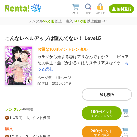
無料登録
レンタル
55万冊
以上、購入
147万冊
以上配信中！
こんなレベルアップは望んでない！ Level.5
お得な100ポイントレンタル
カラダから始まる恋はアリなんですか？――ピュア
な大学生・薫（かおる）はミステリアスなイケ...
も
っと読む
36
配信日：2025/06/19
試し読み
レンタル
(48時間)
100
ポイント
すぐにレンタル
1%
還元
：1ポイント獲得
購入
200
ポイント
すぐに購入
1%
還元
：2ポイント獲得