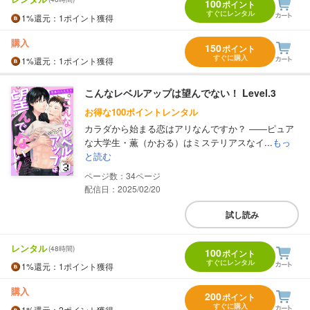
100
ポイント
すぐにレンタル
1%
還元
：1ポイント獲得
購入
150
ポイント
すぐに購入
1%
還元
：1ポイント獲得
こんなレベルアップは望んでない！ Level.3
お得な100ポイントレンタル
カラダから始まる恋はアリなんですか？ ――ピュア
な大学生・薫（かおる）はミステリアスなイ...
もっ
と読む
34
配信日：2025/02/20
試し読み
レンタル
(48時間)
100
ポイント
すぐにレンタル
1%
還元
：1ポイント獲得
購入
200
ポイント
すぐに購入
1%
還元
：2ポイント獲得