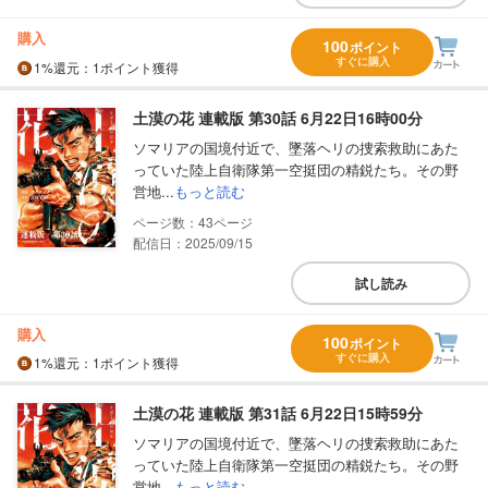
購入
100
ポイント
すぐに購入
1%
還元
：1ポイント獲得
土漠の花 連載版 第30話 6月22日16時00分
ソマリアの国境付近で、墜落ヘリの捜索救助にあた
っていた陸上自衛隊第一空挺団の精鋭たち。その野
営地...
もっと読む
43
配信日：2025/09/15
試し読み
購入
100
ポイント
すぐに購入
1%
還元
：1ポイント獲得
土漠の花 連載版 第31話 6月22日15時59分
ソマリアの国境付近で、墜落ヘリの捜索救助にあた
っていた陸上自衛隊第一空挺団の精鋭たち。その野
営地...
もっと読む