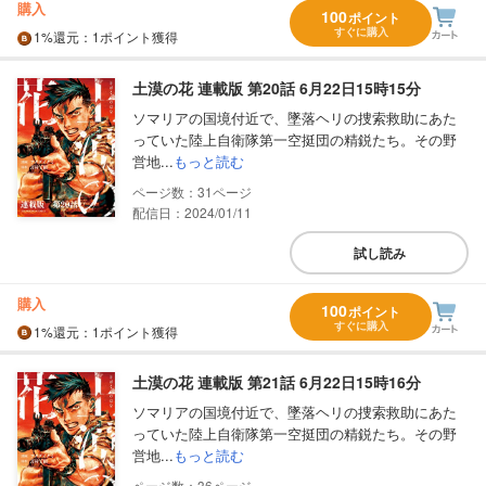
購入
100
ポイント
すぐに購入
1%
還元
：1ポイント獲得
土漠の花 連載版 第20話 6月22日15時15分
ソマリアの国境付近で、墜落ヘリの捜索救助にあた
っていた陸上自衛隊第一空挺団の精鋭たち。その野
営地...
もっと読む
31
配信日：2024/01/11
試し読み
購入
100
ポイント
すぐに購入
1%
還元
：1ポイント獲得
土漠の花 連載版 第21話 6月22日15時16分
ソマリアの国境付近で、墜落ヘリの捜索救助にあた
っていた陸上自衛隊第一空挺団の精鋭たち。その野
営地...
もっと読む
36