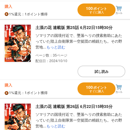
購入
100
ポイント
すぐに購入
1%
還元
：1ポイント獲得
土漠の花 連載版 第25話 6月22日15時30分
ソマリアの国境付近で、墜落ヘリの捜索救助にあた
っていた陸上自衛隊第一空挺団の精鋭たち。その野
営地...
もっと読む
35
配信日：2024/10/10
試し読み
購入
100
ポイント
すぐに購入
1%
還元
：1ポイント獲得
土漠の花 連載版 第26話 6月22日15時35分
ソマリアの国境付近で、墜落ヘリの捜索救助にあた
っていた陸上自衛隊第一空挺団の精鋭たち。その野
営地...
もっと読む