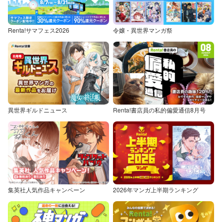
Renta!サマフェス2026
令嬢・異世界マンガ祭
異世界ギルドニュース
Renta!書店員の私的偏愛通信8月号
集英社人気作品キャンペーン
2026年マンガ上半期ランキング