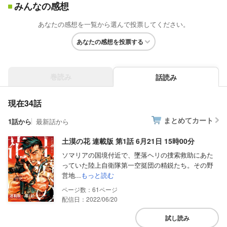
みんなの感想
あなたの感想を一覧から選んで投票してください。
あなたの感想を投票する
巻読み
話読み
現在34話
まとめてカート
1話から
最新話から
土漠の花 連載版 第1話 6月21日 15時00分
ソマリアの国境付近で、墜落ヘリの捜索救助にあた
っていた陸上自衛隊第一空挺団の精鋭たち。その野
営地...
もっと読む
61
配信日：2022/06/20
試し読み