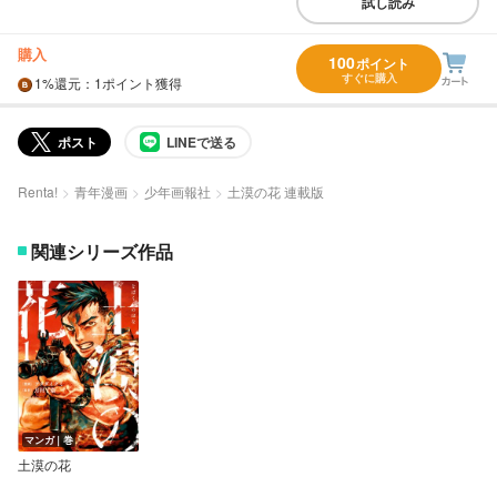
試し読み
購入
100
ポイント
すぐに購入
1%
還元
：1ポイント獲得
ポスト
LINEで送る
Renta!
青年漫画
少年画報社
土漠の花 連載版
関連シリーズ作品
マンガ｜巻
土漠の花