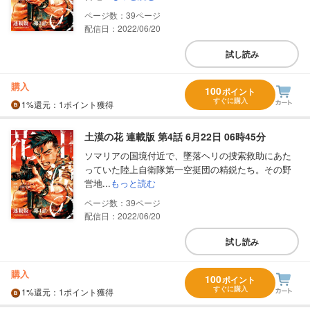
39
配信日：2022/06/20
試し読み
購入
100
ポイント
すぐに購入
1%
還元
：1ポイント獲得
土漠の花 連載版 第4話 6月22日 06時45分
ソマリアの国境付近で、墜落ヘリの捜索救助にあた
っていた陸上自衛隊第一空挺団の精鋭たち。その野
営地...
もっと読む
39
配信日：2022/06/20
試し読み
購入
100
ポイント
すぐに購入
1%
還元
：1ポイント獲得