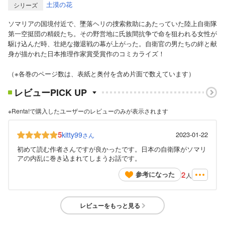
土漠の花
シリーズ
ソマリアの国境付近で、墜落ヘリの捜索救助にあたっていた陸上自衛隊
第一空挺団の精鋭たち。その野営地に氏族間抗争で命を狙われる女性が
駆け込んだ時、壮絶な撤退戦の幕が上がった。自衛官の男たちの絆と献
身が描かれた日本推理作家賞受賞作のコミカライズ！
（※各巻のページ数は、表紙と奥付を含め片面で数えています）
レビューPICK UP
※Renta!で購入したユーザーのレビューのみが表示されます
5
kitty99
2023-01-22
さん
初めて読む作者さんですが良かったです。日本の自衛隊がソマリ
アの内乱に巻き込まれてしまうお話です。
2
参考になった
人
レビューをもっと見る