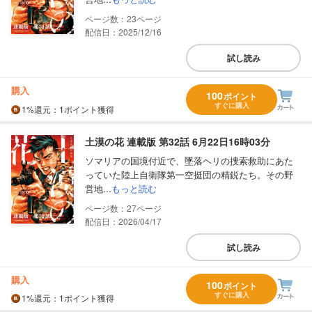
23
配信日：2025/12/16
試し読み
購入
100
ポイント
すぐに購入
1%
還元
：1ポイント獲得
土漠の花 連載版 第32話 6月22日16時03分
ソマリアの国境付近で、墜落ヘリの捜索救助にあた
っていた陸上自衛隊第一空挺団の精鋭たち。その野
営地...
もっと読む
27
配信日：2026/04/17
試し読み
購入
100
ポイント
すぐに購入
1%
還元
：1ポイント獲得