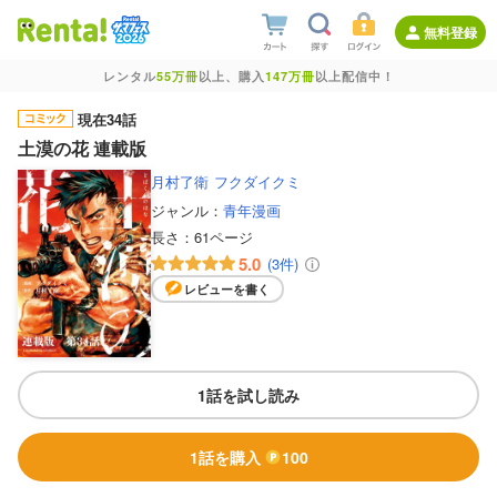
無料登録
レンタル
55万冊
以上、購入
147万冊
以上配信中！
現在34話
土漠の花 連載版
月村了衛
フクダイクミ
ジャンル：
青年漫画
長さ：
61ページ
5.0
(3件)
レビューを書く
1話を試し読み
1話を購入
100