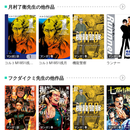
月村了衛先生の他作品
マンガ｜話
マンガ｜巻
マンガ｜巻
マンガ｜巻
コルトM1851残月【分冊版】
コルトM1851残月
機龍警察
ランナー
フクダイクミ先生の他作品
マンガ｜話
マンガ｜巻
マンガ｜巻
マンガ｜巻