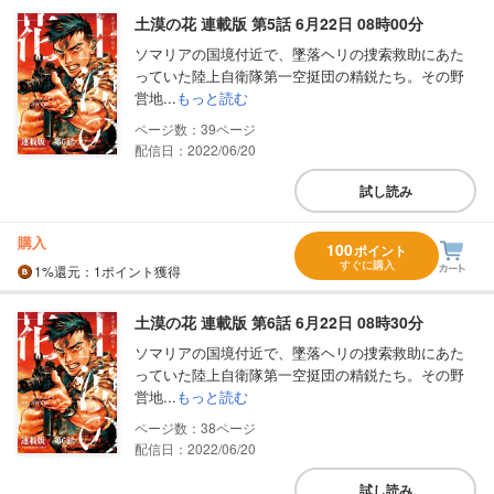
土漠の花 連載版 第5話 6月22日 08時00分
ソマリアの国境付近で、墜落ヘリの捜索救助にあた
っていた陸上自衛隊第一空挺団の精鋭たち。その野
営地...
もっと読む
39
配信日：2022/06/20
試し読み
購入
100
ポイント
すぐに購入
1%
還元
：1ポイント獲得
土漠の花 連載版 第6話 6月22日 08時30分
ソマリアの国境付近で、墜落ヘリの捜索救助にあた
っていた陸上自衛隊第一空挺団の精鋭たち。その野
営地...
もっと読む
38
配信日：2022/06/20
試し読み