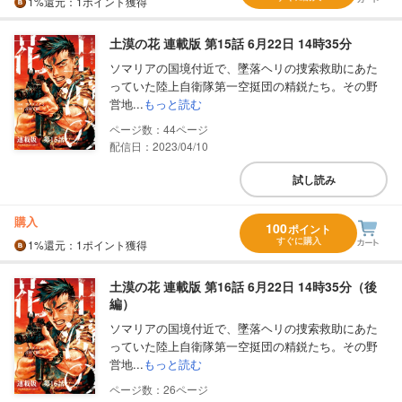
1%
還元
：1ポイント獲得
土漠の花 連載版 第15話 6月22日 14時35分
ソマリアの国境付近で、墜落ヘリの捜索救助にあた
っていた陸上自衛隊第一空挺団の精鋭たち。その野
営地...
もっと読む
44
配信日：2023/04/10
試し読み
購入
100
ポイント
すぐに購入
1%
還元
：1ポイント獲得
土漠の花 連載版 第16話 6月22日 14時35分（後
編）
ソマリアの国境付近で、墜落ヘリの捜索救助にあた
っていた陸上自衛隊第一空挺団の精鋭たち。その野
営地...
もっと読む
26