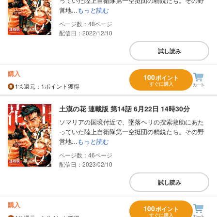
っていた陸上自衛隊第一空挺団の精鋭たち。その野
営地...
もっと読む
48
配信日：2022/12/10
試し読み
購入
100
ポイント
すぐに購入
1%
還元
：1ポイント獲得
土漠の花 連載版 第14話 6月22日 14時30分
ソマリアの国境付近で、墜落ヘリの捜索救助にあた
っていた陸上自衛隊第一空挺団の精鋭たち。その野
営地...
もっと読む
46
配信日：2023/02/10
試し読み
購入
100
ポイント
すぐに購入