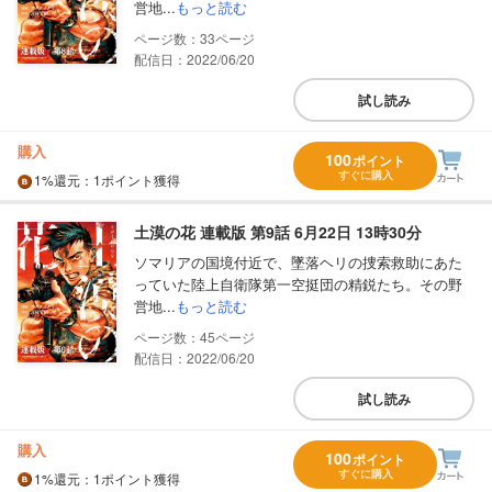
営地...
もっと読む
33
配信日：2022/06/20
試し読み
購入
100
ポイント
すぐに購入
1%
還元
：1ポイント獲得
土漠の花 連載版 第9話 6月22日 13時30分
ソマリアの国境付近で、墜落ヘリの捜索救助にあた
っていた陸上自衛隊第一空挺団の精鋭たち。その野
営地...
もっと読む
45
配信日：2022/06/20
試し読み
購入
100
ポイント
すぐに購入
1%
還元
：1ポイント獲得