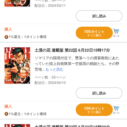
配信日：2024/03/11
試し読み
購入
100
ポイント
すぐに購入
1%
還元
：1ポイント獲得
土漠の花 連載版 第22話 6月22日15時17分
ソマリアの国境付近で、墜落ヘリの捜索救助にあた
っていた陸上自衛隊第一空挺団の精鋭たち。その野
営地...
もっと読む
33
配信日：2024/04/10
試し読み
購入
100
ポイント
すぐに購入
1%
還元
：1ポイント獲得
土漠の花 連載版 第23話 6月22日15時20分