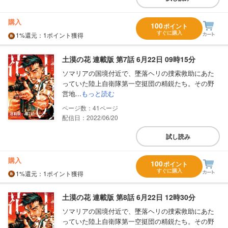
購入
100
ポイント
すぐに購入
1%
還元
：1ポイント獲得
土漠の花 連載版 第7話 6月22日 09時15分
ソマリアの国境付近で、墜落ヘリの捜索救助にあた
っていた陸上自衛隊第一空挺団の精鋭たち。その野
営地...
もっと読む
41
配信日：2022/06/20
試し読み
購入
100
ポイント
すぐに購入
1%
還元
：1ポイント獲得
土漠の花 連載版 第8話 6月22日 12時30分
ソマリアの国境付近で、墜落ヘリの捜索救助にあた
っていた陸上自衛隊第一空挺団の精鋭たち。その野