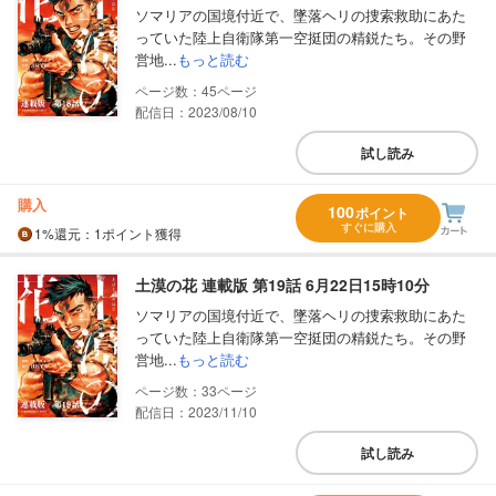
ソマリアの国境付近で、墜落ヘリの捜索救助にあた
っていた陸上自衛隊第一空挺団の精鋭たち。その野
営地...
もっと読む
45
配信日：2023/08/10
試し読み
購入
100
ポイント
すぐに購入
1%
還元
：1ポイント獲得
土漠の花 連載版 第19話 6月22日15時10分
ソマリアの国境付近で、墜落ヘリの捜索救助にあた
っていた陸上自衛隊第一空挺団の精鋭たち。その野
営地...
もっと読む
33
配信日：2023/11/10
試し読み