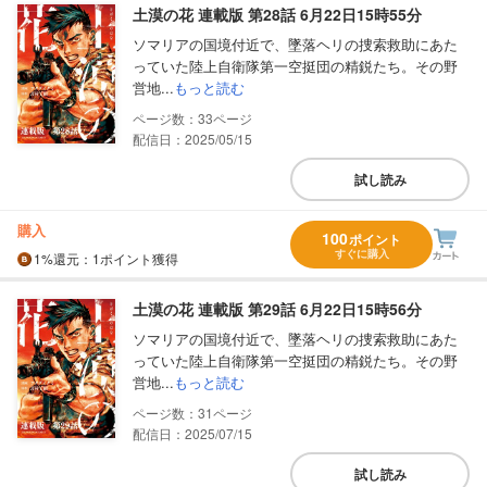
土漠の花 連載版 第28話 6月22日15時55分
ソマリアの国境付近で、墜落ヘリの捜索救助にあた
っていた陸上自衛隊第一空挺団の精鋭たち。その野
営地...
もっと読む
33
配信日：2025/05/15
試し読み
購入
100
ポイント
すぐに購入
1%
還元
：1ポイント獲得
土漠の花 連載版 第29話 6月22日15時56分
ソマリアの国境付近で、墜落ヘリの捜索救助にあた
っていた陸上自衛隊第一空挺団の精鋭たち。その野
営地...
もっと読む
31
配信日：2025/07/15
試し読み