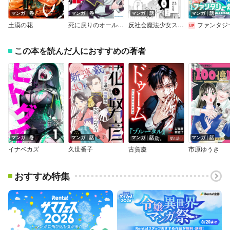
マンガ｜巻
マンガ｜巻
マンガ｜話
マンガ｜話
土漠の花
死に戻りのオールラウンダー 100回目の勇者パーティー追放で最強に至る
反社会魔法少女スミレ
ファンタジー銀河～何で宇宙にゴブリンやオークが居るんだ～（
この本を読んだ人におすすめの著者
マンガ｜巻
マンガ｜話
マンガ｜話
マンガ｜話
イナベカズ
久世番子
古賀慶
市原ゆうき
おすすめ特集