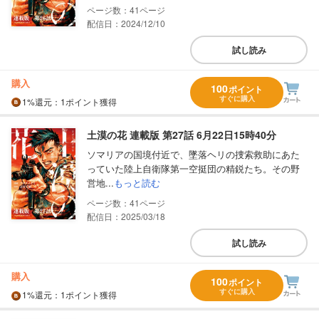
41
配信日：2024/12/10
試し読み
購入
100
ポイント
すぐに購入
1%
還元
：1ポイント獲得
土漠の花 連載版 第27話 6月22日15時40分
ソマリアの国境付近で、墜落ヘリの捜索救助にあた
っていた陸上自衛隊第一空挺団の精鋭たち。その野
営地...
もっと読む
41
配信日：2025/03/18
試し読み
購入
100
ポイント
すぐに購入
1%
還元
：1ポイント獲得