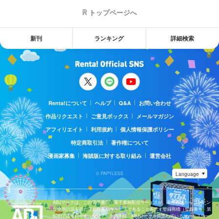
トップページへ
新刊
ランキング
詳細検索
Renta!について
ヘルプ
Q&A
お問い合わせ
作品リクエスト
ご意見ボックス
メールマガジン
アフィリエイト
利用規約
個人情報保護ポリシー
特定商取引法
著作権について
漫画家募集
海賊版に対する取り組み
運営会社
© PAPYLESS
ABJマークは、この電子書店・電子書籍配信サービスが、著作権者からコンテン
ツ使用許諾を得た正規版配信サービスであることを示す登録商標（登録番号 第
6091713号）です。ABJマークの詳細、ABJマークを掲示しているサービスの一