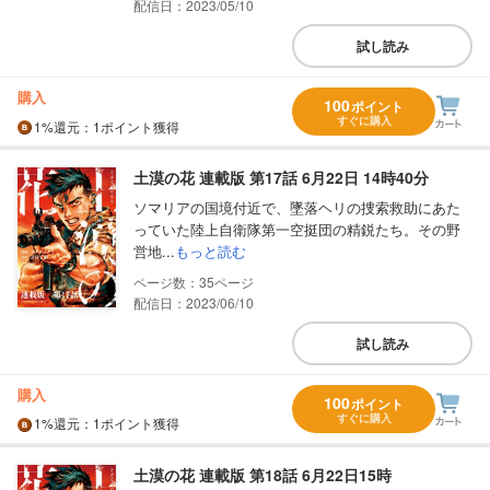
配信日：2023/05/10
試し読み
購入
100
ポイント
すぐに購入
1%
還元
：1ポイント獲得
土漠の花 連載版 第17話 6月22日 14時40分
ソマリアの国境付近で、墜落ヘリの捜索救助にあた
っていた陸上自衛隊第一空挺団の精鋭たち。その野
営地...
もっと読む
35
配信日：2023/06/10
試し読み
購入
100
ポイント
すぐに購入
1%
還元
：1ポイント獲得
土漠の花 連載版 第18話 6月22日15時