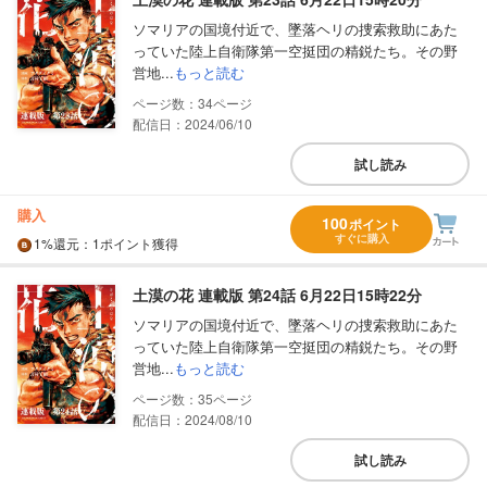
ソマリアの国境付近で、墜落ヘリの捜索救助にあた
っていた陸上自衛隊第一空挺団の精鋭たち。その野
営地...
もっと読む
34
配信日：2024/06/10
試し読み
購入
100
ポイント
すぐに購入
1%
還元
：1ポイント獲得
土漠の花 連載版 第24話 6月22日15時22分
ソマリアの国境付近で、墜落ヘリの捜索救助にあた
っていた陸上自衛隊第一空挺団の精鋭たち。その野
営地...
もっと読む
35
配信日：2024/08/10
試し読み