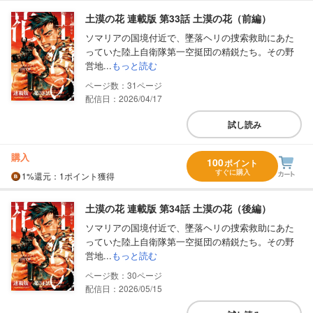
土漠の花 連載版 第33話 土漠の花（前編）
ソマリアの国境付近で、墜落ヘリの捜索救助にあた
っていた陸上自衛隊第一空挺団の精鋭たち。その野
営地...
もっと読む
31
配信日：2026/04/17
試し読み
購入
100
ポイント
すぐに購入
1%
還元
：1ポイント獲得
土漠の花 連載版 第34話 土漠の花（後編）
ソマリアの国境付近で、墜落ヘリの捜索救助にあた
っていた陸上自衛隊第一空挺団の精鋭たち。その野
営地...
もっと読む
30
配信日：2026/05/15