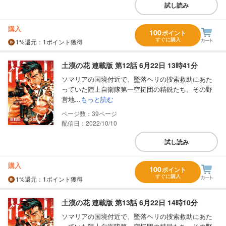
試し読み
購入
100
ポイント
すぐに購入
1%
還元
：1ポイント獲得
土漠の花 連載版 第12話 6月22日 13時41分
ソマリアの国境付近で、墜落ヘリの捜索救助にあた
っていた陸上自衛隊第一空挺団の精鋭たち。その野
営地...
もっと読む
39
配信日：2022/10/10
試し読み
購入
100
ポイント
すぐに購入
1%
還元
：1ポイント獲得
土漠の花 連載版 第13話 6月22日 14時10分
ソマリアの国境付近で、墜落ヘリの捜索救助にあた