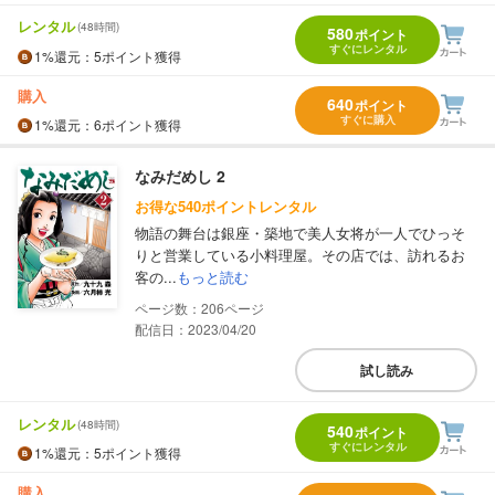
レンタル
(48時間)
580
ポイント
すぐにレンタル
1%
還元
：5ポイント獲得
購入
640
ポイント
すぐに購入
1%
還元
：6ポイント獲得
なみだめし 2
お得な540ポイントレンタル
物語の舞台は銀座・築地で美人女将が一人でひっそ
りと営業している小料理屋。その店では、訪れるお
客の...
もっと読む
206
配信日：2023/04/20
試し読み
レンタル
(48時間)
540
ポイント
すぐにレンタル
1%
還元
：5ポイント獲得
購入