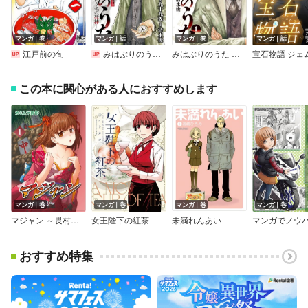
マンガ｜巻
マンガ｜話
マンガ｜巻
マンガ｜話
江戸前の旬
みはぶりのうた ～影という名の死神～（話売り）
みはぶりのうた ～影という名の死神～
この本に関心がある人におすすめします
マンガ｜巻
マンガ｜巻
マンガ｜巻
マンガ｜巻
マジャン ～畏村奇聞～
女王陛下の紅茶
未満れんあい
おすすめ特集