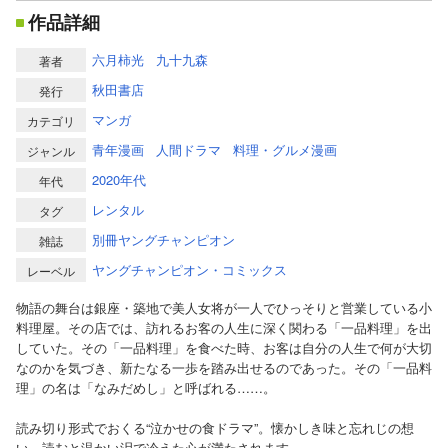
作品詳細
六月柿光
九十九森
著者
秋田書店
発行
マンガ
カテゴリ
青年漫画
人間ドラマ
料理・グルメ漫画
ジャンル
2020年代
年代
レンタル
タグ
別冊ヤングチャンピオン
雑誌
ヤングチャンピオン・コミックス
レーベル
物語の舞台は銀座・築地で美人女将が一人でひっそりと営業している小
料理屋。その店では、訪れるお客の人生に深く関わる「一品料理」を出
していた。その「一品料理」を食べた時、お客は自分の人生で何が大切
なのかを気づき、新たなる一歩を踏み出せるのであった。その「一品料
理」の名は「なみだめし」と呼ばれる……。
読み切り形式でおくる“泣かせの食ドラマ”。懐かしき味と忘れじの想
い。読むと温かい泪で冷えた心が満たされます……。