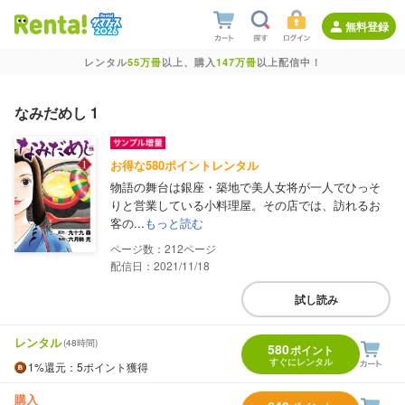
無料登録
レンタル
55万冊
以上、購入
147万冊
以上配信中！
なみだめし 1
お得な580ポイントレンタル
物語の舞台は銀座・築地で美人女将が一人でひっそ
りと営業している小料理屋。その店では、訪れるお
客の...
もっと読む
212
配信日：2021/11/18
試し読み
レンタル
(48時間)
580
ポイント
すぐにレンタル
1%
還元
：5ポイント獲得
購入