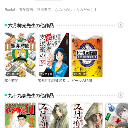
Renta!
青年漫画
秋田書店
なみだめし
なみだめし 1
六月柿光先生の他作品
マンガ｜巻
マンガ｜巻
マンガ｜巻
駅弁時間
警視庁犯罪被害者支援室の女
ビールの時間
九十九森先生の他作品