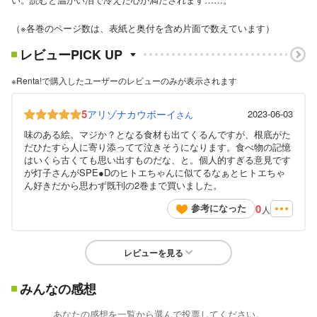
（※各巻のページ数は、表紙と奥付を含め片面で数えています）
レビューPICK UP
※Renta!で購入したユーザーのレビューのみが表示されます
5
アリゾナカウボーイ
2023-06-03
さん
味のある絵。マジか？となる食材も出てくるんですが、根底がた
だひたすら人に寄り添ってて泣きそうになります。食べ物の記憶
はいくら古くても思い出すものだな、と。個人的すぎる意見です
が灯子さんがSPE●Dのヒトエちゃんに似てるなぁとヒトエちゃ
ん好きだから思わず既刊の2巻まで買いました。
0
参考になった
人
レビューを見る
みんなの感想
あなたの感想を一覧から選んで投票してください。