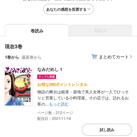
あなたの感想を投票する
話読み
巻読み
現在3巻
まとめてカート
1巻から
最新巻から
なみだめし 1
お得な580ポイントレンタル
物語の舞台は銀座・築地で美人女将が一人でひっそ
りと営業している小料理屋。その店では、訪れるお
客の...
もっと読む
212
配信日：2021/11/18
試し読み