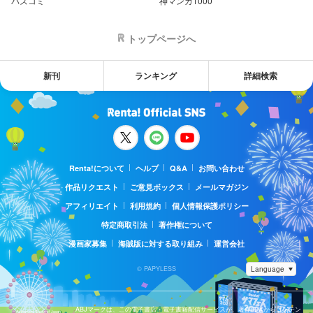
バズコミ
神マンガ1000
トップページへ
新刊
ランキング
詳細検索
Renta!について
ヘルプ
Q&A
お問い合わせ
作品リクエスト
ご意見ボックス
メールマガジン
アフィリエイト
利用規約
個人情報保護ポリシー
特定商取引法
著作権について
漫画家募集
海賊版に対する取り組み
運営会社
© PAPYLESS
ABJマークは、この電子書店・電子書籍配信サービスが、著作権者からコンテン