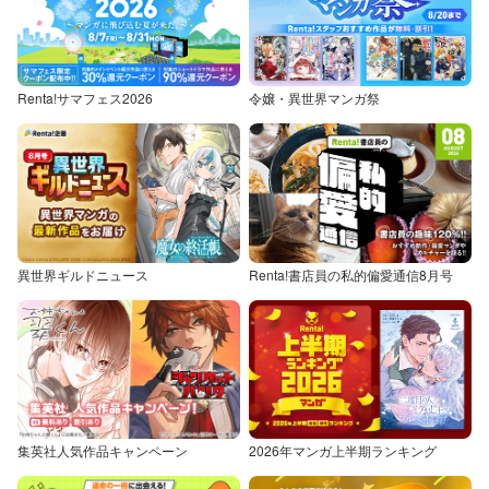
Renta!サマフェス2026
令嬢・異世界マンガ祭
異世界ギルドニュース
Renta!書店員の私的偏愛通信8月号
集英社人気作品キャンペーン
2026年マンガ上半期ランキング