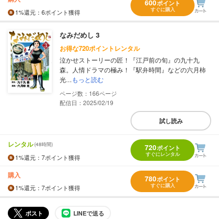
600
ポイント
すぐに購入
1%
還元
：6ポイント獲得
なみだめし 3
お得な720ポイントレンタル
泣かせストーリーの匠！『江戸前の旬』の九十九
森。人情ドラマの極み！『駅弁時間』などの六月柿
光...
もっと読む
166
配信日：2025/02/19
試し読み
レンタル
(48時間)
720
ポイント
すぐにレンタル
1%
還元
：7ポイント獲得
購入
780
ポイント
すぐに購入
1%
還元
：7ポイント獲得
ポスト
LINEで送る