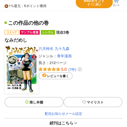
640
ポイント
すぐに購入
1%
還元
：6ポイント獲得
この作品の他の巻
現在3巻
なみだめし
六月柿光
九十九森
ジャンル：
青年漫画
長さ：
212ページ
5.0
(7件)
レビューを書く
推し本棚
マイリスト
配信お知らせメール設定
続刊はこちら