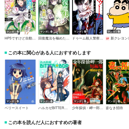
マンガ｜巻
マンガ｜巻
マンガ｜巻
マンガ｜巻
HP5ですけど自動治癒（オートヒール）があれば死にません！
回復魔法を極めたらぶっ壊れ性能になった。妾の子と迫害されるので実家に頼らず生きていく！（コミック）
ドゥーム殺人警察官の断罪録【特典イラスト付き】
新クレヨンしんち
この本に関心がある人におすすめします
マンガ｜巻
マンガ｜巻
マンガ｜巻
マンガ｜巻
ベリースイート
ハルカゼBITTER☆BOP
少年探偵・岬一郎短編集
姿なき招待
この本を読んだ人におすすめの著者