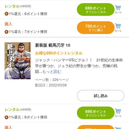
レンタル
(48時間)
690
ポイント
すぐにレンタル
1%
還元
：6ポイント獲得
購入
750
ポイント
すぐに購入
1%
還元
：7ポイント獲得
新装版 範馬刃牙 10
お得な690ポイントレンタル
ジャック・ハンマーVSピクル！！ 21世紀の生体科
学が勝つか、ジュラ紀の野生が勝つか。究極の戦
闘...
もっと読む
326
配信日：2022/03/08
試し読み
レンタル
(48時間)
690
ポイント
すぐにレンタル
1%
還元
：6ポイント獲得
購入