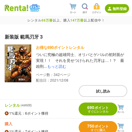
無料登録
レンタル
55万冊
以上、購入
147万冊
以上配信中！
新装版 範馬刃牙 3
お得な690ポイントレンタル
ついに究極の超雄同士、オリバとゲバルの初対面が
実現！！ それを見せつけられた刃牙は…！？ 最
凶刑...
もっと読む
342
配信日：2021/12/08
試し読み
レンタル
(48時間)
690
ポイント
すぐにレンタル
1%
還元
：6ポイント獲得
購入
750
ポイント
すぐに購入
1%
還元
：7ポイント獲得