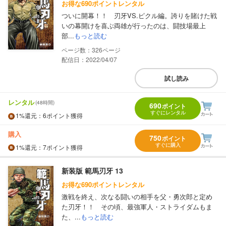
お得な690ポイントレンタル
ついに開幕！！ 刃牙VS.ピクル編。誇りを賭けた戦
いの幕開けを喜ぶ両雄が行ったのは、闘技場最上
部...
もっと読む
326
配信日：2022/04/07
試し読み
レンタル
(48時間)
690
ポイント
すぐにレンタル
1%
還元
：6ポイント獲得
購入
750
ポイント
すぐに購入
1%
還元
：7ポイント獲得
新装版 範馬刃牙 13
お得な690ポイントレンタル
激戦を終え、次なる闘いの相手を父・勇次郎と定め
た刃牙！！ その頃、最強軍人・ストライダムもま
た、...
もっと読む