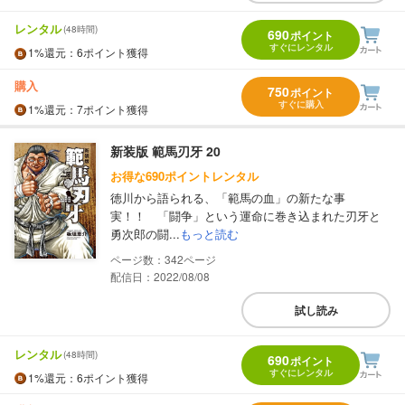
レンタル
(48時間)
690
ポイント
すぐにレンタル
1%
還元
：6ポイント獲得
購入
750
ポイント
すぐに購入
1%
還元
：7ポイント獲得
新装版 範馬刃牙 20
お得な690ポイントレンタル
徳川から語られる、「範馬の血」の新たな事
実！！ 「闘争」という運命に巻き込まれた刃牙と
勇次郎の闘...
もっと読む
342
配信日：2022/08/08
試し読み
レンタル
(48時間)
690
ポイント
すぐにレンタル
1%
還元
：6ポイント獲得