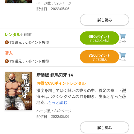
326
配信日：2022/05/06
試し読み
レンタル
(48時間)
690
ポイント
すぐにレンタル
1%
還元
：6ポイント獲得
購入
750
ポイント
すぐに購入
1%
還元
：7ポイント獲得
新装版 範馬刃牙 14
お得な690ポイントレンタル
濃度を増してゆく闘いの香りの中、義足の拳士・烈
海王はボクシングジムの扉を叩き、隻腕となった愚
地克...
もっと読む
342
配信日：2022/05/06
試し読み