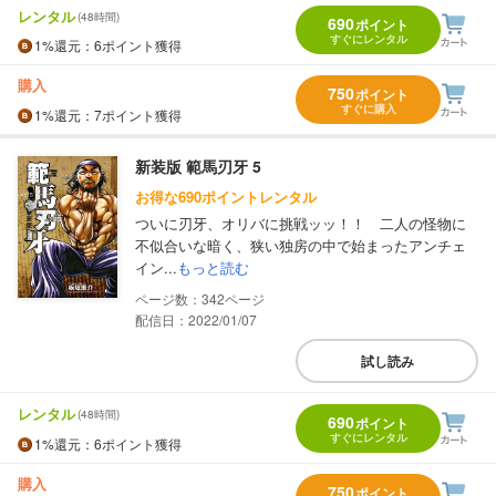
レンタル
(48時間)
690
ポイント
すぐにレンタル
1%
還元
：6ポイント獲得
購入
750
ポイント
すぐに購入
1%
還元
：7ポイント獲得
新装版 範馬刃牙 5
お得な690ポイントレンタル
ついに刃牙、オリバに挑戦ッッ！！ 二人の怪物に
不似合いな暗く、狭い独房の中で始まったアンチェ
イン...
もっと読む
342
配信日：2022/01/07
試し読み
レンタル
(48時間)
690
ポイント
すぐにレンタル
1%
還元
：6ポイント獲得
購入
750
ポイント