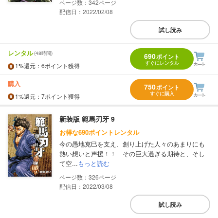
342
配信日：2022/02/08
試し読み
レンタル
(48時間)
690
ポイント
すぐにレンタル
1%
還元
：6ポイント獲得
購入
750
ポイント
すぐに購入
1%
還元
：7ポイント獲得
新装版 範馬刃牙 9
お得な690ポイントレンタル
今の愚地克巳を支え、創り上げた人々のあまりにも
熱い想いと声援！！ その巨大過ぎる期待と、そし
て空...
もっと読む
326
配信日：2022/03/08
試し読み