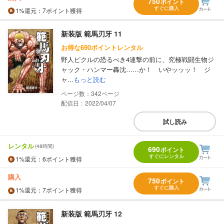
750
ポイント
すぐに購入
1%
還元
：7ポイント獲得
新装版 範馬刃牙 11
お得な690ポイントレンタル
野人ピクルの恐るべき4連撃の前に、究極戦闘生物ジ
ャック・ハンマー轟沈……か！ いやッッッ！ ジ
ャ...
もっと読む
342
配信日：2022/04/07
試し読み
レンタル
(48時間)
690
ポイント
すぐにレンタル
1%
還元
：6ポイント獲得
購入
750
ポイント
すぐに購入
1%
還元
：7ポイント獲得
新装版 範馬刃牙 12