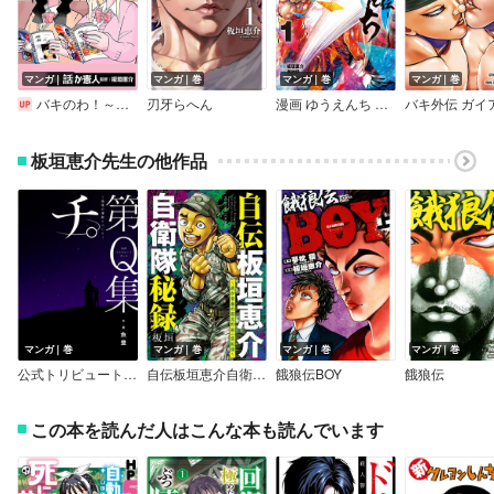
マンガ｜話
マンガ｜巻
マンガ｜巻
マンガ｜巻
バキのわ！～バキを語る女子高校生たち～（話売り）
刃牙らへん
漫画 ゆうえんち －バキ外伝－
板垣恵介先生の他作品
マンガ｜巻
マンガ｜巻
マンガ｜巻
マンガ｜巻
公式トリビュートブック 『チ。 ‐地球の運動について‐』 第Q集
自伝板垣恵介自衛隊秘録～我が青春の習志野第一空挺団～
餓狼伝BOY
餓狼伝
この本を読んだ人はこんな本も読んでいます