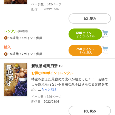
342
配信日：2022/07/07
試し読み
レンタル
(48時間)
690
ポイント
すぐにレンタル
1%
還元
：6ポイント獲得
購入
750
ポイント
すぐに購入
1%
還元
：7ポイント獲得
新装版 範馬刃牙 19
お得な690ポイントレンタル
時空を超えた最強の力比べが始まった！！ 苦痛で
しか戯れられない不器用な親子はさらなる苦痛を求
め、...
もっと読む
326
配信日：2022/08/08
試し読み