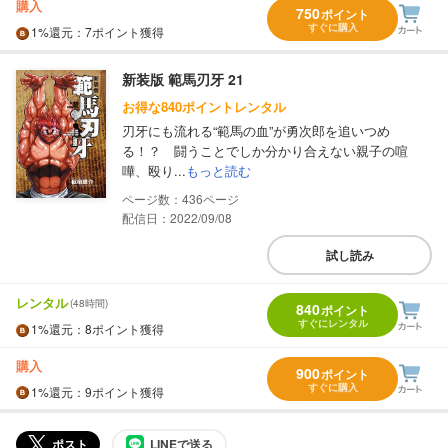
購入
750
ポイント
すぐに購入
1%
還元
：7ポイント獲得
新装版 範馬刃牙 21
お得な840ポイントレンタル
刃牙にも流れる“範馬の血”が勇次郎を追いつめ
る！？ 闘うことでしか分かり合えない親子の喧
嘩、殴り...
もっと読む
436
配信日：2022/09/08
試し読み
レンタル
(48時間)
840
ポイント
すぐにレンタル
1%
還元
：8ポイント獲得
購入
900
ポイント
すぐに購入
1%
還元
：9ポイント獲得
ポスト
LINEで送る