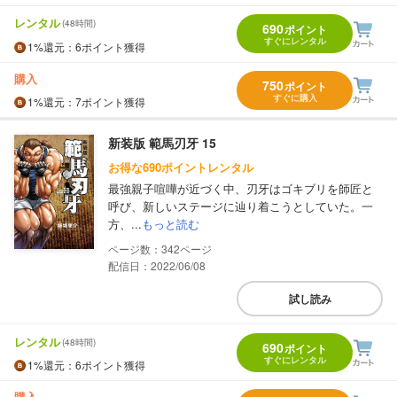
レンタル
(48時間)
690
ポイント
すぐにレンタル
1%
還元
：6ポイント獲得
購入
750
ポイント
すぐに購入
1%
還元
：7ポイント獲得
新装版 範馬刃牙 15
お得な690ポイントレンタル
最強親子喧嘩が近づく中、刃牙はゴキブリを師匠と
呼び、新しいステージに辿り着こうとしていた。一
方、...
もっと読む
342
配信日：2022/06/08
試し読み
レンタル
(48時間)
690
ポイント
すぐにレンタル
1%
還元
：6ポイント獲得
購入