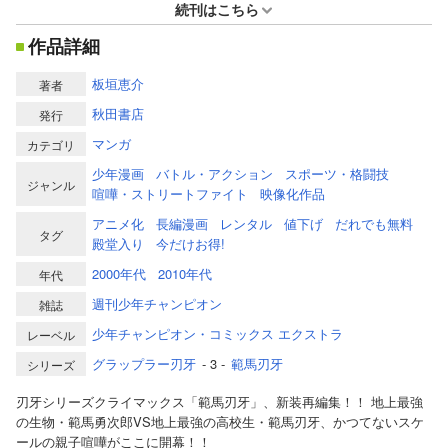
続刊はこちら
作品詳細
板垣恵介
著者
秋田書店
発行
マンガ
カテゴリ
少年漫画
バトル・アクション
スポーツ・格闘技
ジャンル
喧嘩・ストリートファイト
映像化作品
アニメ化
長編漫画
レンタル
値下げ
だれでも無料
タグ
殿堂入り
今だけお得!
2000年代
2010年代
年代
週刊少年チャンピオン
雑誌
少年チャンピオン・コミックス エクストラ
レーベル
グラップラー刃牙
- 3 -
範馬刃牙
シリーズ
刃牙シリーズクライマックス「範馬刃牙」、新装再編集！！ 地上最強
の生物・範馬勇次郎VS地上最強の高校生・範馬刃牙、かつてないスケ
ールの親子喧嘩がここに開幕！！