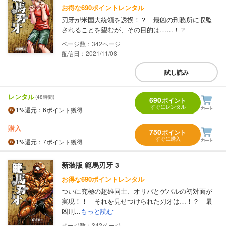
お得な690ポイントレンタル
刃牙が米国大統領を誘拐！？ 最凶の刑務所に収監
されることを望むが、その目的は……！？
342
配信日：2021/11/08
試し読み
レンタル
(48時間)
690
ポイント
すぐにレンタル
1%
還元
：6ポイント獲得
購入
750
ポイント
すぐに購入
1%
還元
：7ポイント獲得
新装版 範馬刃牙 3
お得な690ポイントレンタル
ついに究極の超雄同士、オリバとゲバルの初対面が
実現！！ それを見せつけられた刃牙は…！？ 最
凶刑...
もっと読む
342