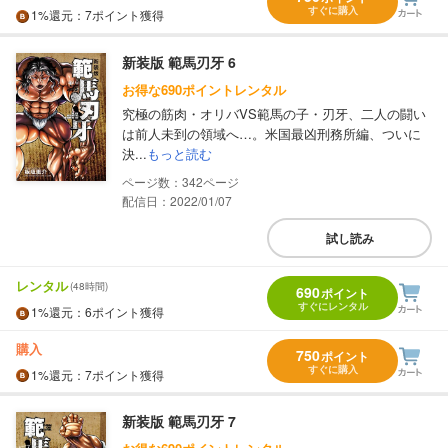
すぐに購入
1%
還元
：7ポイント獲得
新装版 範馬刃牙 6
お得な690ポイントレンタル
究極の筋肉・オリバVS範馬の子・刃牙、二人の闘い
は前人未到の領域へ…。米国最凶刑務所編、ついに
決...
もっと読む
342
配信日：2022/01/07
試し読み
レンタル
(48時間)
690
ポイント
すぐにレンタル
1%
還元
：6ポイント獲得
購入
750
ポイント
すぐに購入
1%
還元
：7ポイント獲得
新装版 範馬刃牙 7