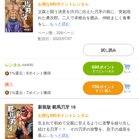
お得な690ポイントレンタル
父親と闘う決意を渋川に伝えた刃牙の前に、突如現
れた勇次郎。二人で卓袱台を囲み、仲睦まじく食事
をし...
もっと読む
326
配信日：2022/07/07
試し読み
レンタル
(48時間)
690
ポイント
すぐにレンタル
1%
還元
：6ポイント獲得
購入
750
ポイント
すぐに購入
1%
還元
：7ポイント獲得
新装版 範馬刃牙 18
お得な690ポイントレンタル
生まれて初めて父親に甘えるように攻撃を繰り出し
続ける刃牙！！ その刃牙の攻撃を、息子の成長を
喜ぶ...
もっと読む