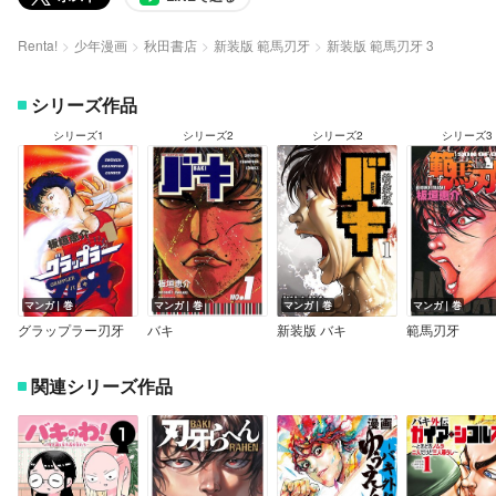
Renta!
少年漫画
秋田書店
新装版 範馬刃牙
新装版 範馬刃牙 3
シリーズ作品
シリーズ1
シリーズ2
シリーズ2
シリーズ3
マンガ｜巻
マンガ｜巻
マンガ｜巻
マンガ｜巻
グラップラー刃牙
バキ
新装版 バキ
範馬刃牙
関連シリーズ作品