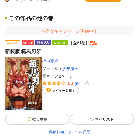
この作品の他の巻
お得なキャンペーン実施中！
【
全21巻
】
完結
新装版 範馬刃牙
板垣恵介
ジャンル：
少年漫画
長さ：
342ページ
4.3
(9件)
レビューを書く
推し本棚
マイリスト
配信お知らせメール設定