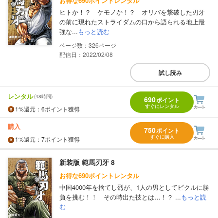
お得な690ポイントレンタル
ヒトか！？ ケモノか！？ オリバを撃破した刃牙
の前に現れたストライダムの口から語られる地上最
強な...
もっと読む
326
配信日：2022/02/08
試し読み
レンタル
(48時間)
690
ポイント
すぐにレンタル
1%
還元
：6ポイント獲得
購入
750
ポイント
すぐに購入
1%
還元
：7ポイント獲得
新装版 範馬刃牙 8
お得な690ポイントレンタル
中国4000年を捨てし烈が、1人の男としてピクルに勝
負を挑む！！ その時出た技とは…！？ ...
もっと読
む