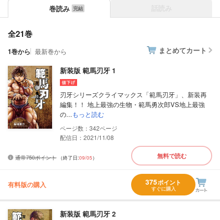
話読み
巻読み
全21巻
まとめてカート
1巻から
最新巻から
新装版 範馬刃牙 1
刃牙シリーズクライマックス「範馬刃牙」、新装再
編集！！ 地上最強の生物・範馬勇次郎VS地上最強
の...
もっと読む
342
配信日：2021/11/08
無料で読む
通常750ポイント
（終了日:
09/05
）
375
ポイント
有料版の購入
すぐに購入
新装版 範馬刃牙 2