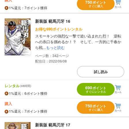
750
ポイント
すぐに購入
1%
還元
：7ポイント獲得
新装版 範馬刃牙 16
お得な690ポイントレンタル
スモーキンの強烈な一撃で追い込まれた烈！ 逆転
への糸口を掴めるか！？ そして、一方的に千春か
ら戦...
もっと読む
342
配信日：2022/06/08
試し読み
レンタル
(48時間)
690
ポイント
すぐにレンタル
1%
還元
：6ポイント獲得
購入
750
ポイント
すぐに購入
1%
還元
：7ポイント獲得
新装版 範馬刃牙 17