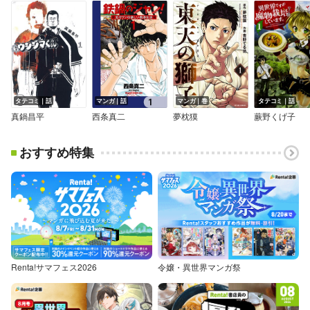
タテコミ｜話
マンガ｜話
マンガ｜巻
タテコミ｜話
真鍋昌平
西条真二
夢枕獏
蕨野くげ子
おすすめ特集
Renta!サマフェス2026
令嬢・異世界マンガ祭