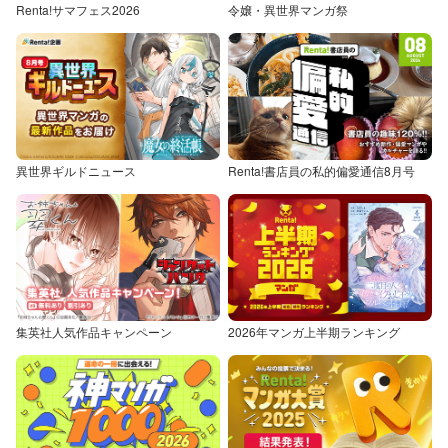
Renta!サマフェス2026
令嬢・異世界マンガ祭
異世界ギルドニュース
Renta!書店員の私的偏愛通信8月号
集英社人気作品キャンペーン
2026年マンガ上半期ランキング