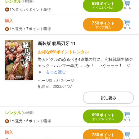
レンタル
(48時間)
690
ポイント
すぐにレンタル
1%
還元
：6ポイント獲得
購入
750
ポイント
すぐに購入
1%
還元
：7ポイント獲得
新装版 範馬刃牙 11
お得な690ポイントレンタル
野人ピクルの恐るべき4連撃の前に、究極戦闘生物ジ
ャック・ハンマー轟沈……か！ いやッッッ！ ジ
ャ...
もっと読む
342
配信日：2022/04/07
試し読み
レンタル
(48時間)
690
ポイント
すぐにレンタル
1%
還元
：6ポイント獲得
購入
750
ポイント
すぐに購入