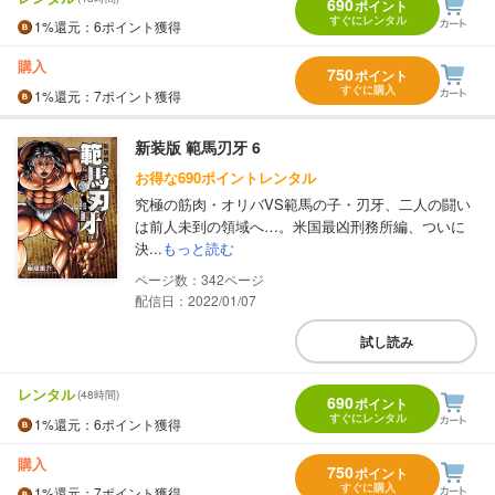
690
ポイント
すぐにレンタル
1%
還元
：6ポイント獲得
購入
750
ポイント
すぐに購入
1%
還元
：7ポイント獲得
新装版 範馬刃牙 6
お得な690ポイントレンタル
究極の筋肉・オリバVS範馬の子・刃牙、二人の闘い
は前人未到の領域へ…。米国最凶刑務所編、ついに
決...
もっと読む
342
配信日：2022/01/07
試し読み
レンタル
(48時間)
690
ポイント
すぐにレンタル
1%
還元
：6ポイント獲得
購入
750
ポイント
すぐに購入
1%
還元
：7ポイント獲得