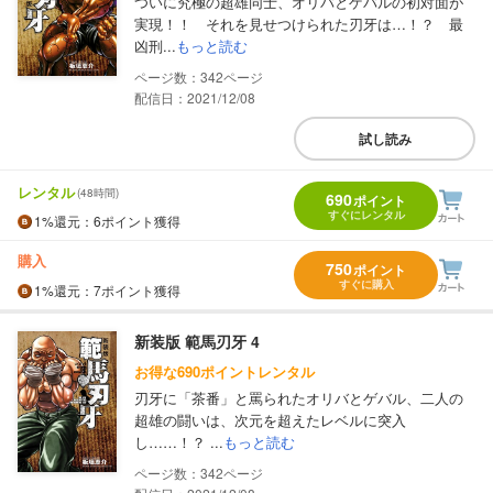
ついに究極の超雄同士、オリバとゲバルの初対面が
実現！！ それを見せつけられた刃牙は…！？ 最
凶刑...
もっと読む
342
配信日：2021/12/08
試し読み
レンタル
(48時間)
690
ポイント
すぐにレンタル
1%
還元
：6ポイント獲得
購入
750
ポイント
すぐに購入
1%
還元
：7ポイント獲得
新装版 範馬刃牙 4
お得な690ポイントレンタル
刃牙に「茶番」と罵られたオリバとゲバル、二人の
超雄の闘いは、次元を超えたレベルに突入
し……！？ ...
もっと読む
342