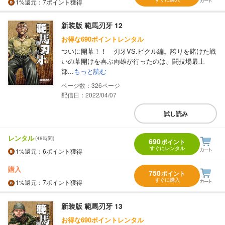
1%
還元
：7ポイント獲得
新装版 範馬刃牙 12
お得な690ポイントレンタル
ついに開幕！！ 刃牙VS.ピクル編。誇りを賭けた戦
いの幕開けを喜ぶ両雄が行ったのは、闘技場最上
部...
もっと読む
326
配信日：2022/04/07
試し読み
レンタル
(48時間)
690
ポイント
すぐにレンタル
1%
還元
：6ポイント獲得
購入
750
ポイント
すぐに購入
1%
還元
：7ポイント獲得
新装版 範馬刃牙 13
お得な690ポイントレンタル