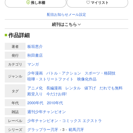
推し本棚
マイリスト
配信お知らせメール設定
続刊はこちら
作品詳細
板垣恵介
著者
秋田書店
発行
マンガ
カテゴリ
少年漫画
バトル・アクション
スポーツ・格闘技
ジャンル
喧嘩・ストリートファイト
映像化作品
アニメ化
長編漫画
レンタル
値下げ
だれでも無料
タグ
殿堂入り
今だけお得!
2000年代
2010年代
年代
週刊少年チャンピオン
雑誌
少年チャンピオン・コミックス エクストラ
レーベル
グラップラー刃牙
- 3 -
範馬刃牙
シリーズ