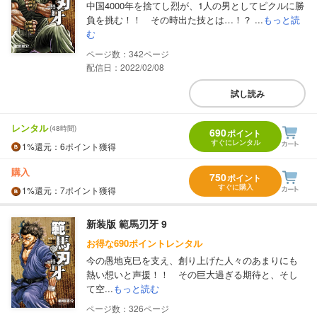
中国4000年を捨てし烈が、1人の男としてピクルに勝
負を挑む！！ その時出た技とは…！？ ...
もっと読
む
342
配信日：2022/02/08
試し読み
レンタル
(48時間)
690
ポイント
すぐにレンタル
1%
還元
：6ポイント獲得
購入
750
ポイント
すぐに購入
1%
還元
：7ポイント獲得
新装版 範馬刃牙 9
お得な690ポイントレンタル
今の愚地克巳を支え、創り上げた人々のあまりにも
熱い想いと声援！！ その巨大過ぎる期待と、そし
て空...
もっと読む
326