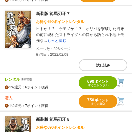
新装版 範馬刃牙 7
お得な690ポイントレンタル
ヒトか！？ ケモノか！？ オリバを撃破した刃牙
の前に現れたストライダムの口から語られる地上最
強な...
もっと読む
326
配信日：2022/02/08
試し読み
レンタル
(48時間)
690
ポイント
すぐにレンタル
1%
還元
：6ポイント獲得
購入
750
ポイント
すぐに購入
1%
還元
：7ポイント獲得
新装版 範馬刃牙 8
お得な690ポイントレンタル