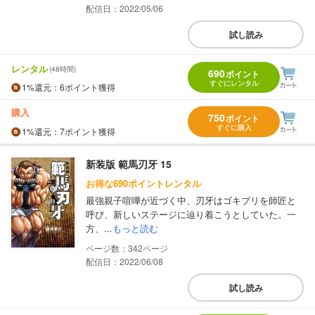
配信日：2022/05/06
試し読み
レンタル
(48時間)
690
ポイント
すぐにレンタル
1%
還元
：6ポイント獲得
購入
750
ポイント
すぐに購入
1%
還元
：7ポイント獲得
新装版 範馬刃牙 15
お得な690ポイントレンタル
最強親子喧嘩が近づく中、刃牙はゴキブリを師匠と
呼び、新しいステージに辿り着こうとしていた。一
方、...
もっと読む
342
配信日：2022/06/08
試し読み