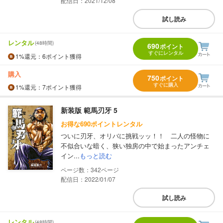
配信日：2021/12/08
試し読み
レンタル
(48時間)
690
ポイント
すぐにレンタル
1%
還元
：6ポイント獲得
購入
750
ポイント
すぐに購入
1%
還元
：7ポイント獲得
新装版 範馬刃牙 5
お得な690ポイントレンタル
ついに刃牙、オリバに挑戦ッッ！！ 二人の怪物に
不似合いな暗く、狭い独房の中で始まったアンチェ
イン...
もっと読む
342
配信日：2022/01/07
試し読み
レンタル
(48時間)