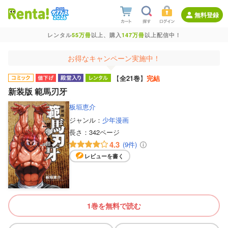
無料登録
レンタル
55万冊
以上、購入
147万冊
以上配信中！
お得なキャンペーン実施中！
【
全21巻
】
完結
新装版 範馬刃牙
板垣恵介
ジャンル：
少年漫画
長さ：
342ページ
4.3
(9件)
レビューを書く
1巻を無料で読む