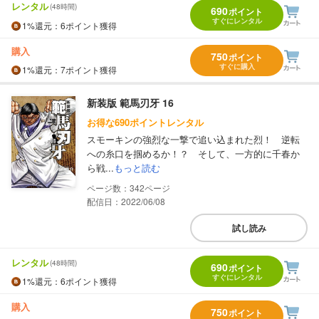
レンタル
(48時間)
690
ポイント
すぐにレンタル
1%
還元
：6ポイント獲得
購入
750
ポイント
すぐに購入
1%
還元
：7ポイント獲得
新装版 範馬刃牙 16
お得な690ポイントレンタル
スモーキンの強烈な一撃で追い込まれた烈！ 逆転
への糸口を掴めるか！？ そして、一方的に千春か
ら戦...
もっと読む
342
配信日：2022/06/08
試し読み
レンタル
(48時間)
690
ポイント
すぐにレンタル
1%
還元
：6ポイント獲得
購入
750
ポイント