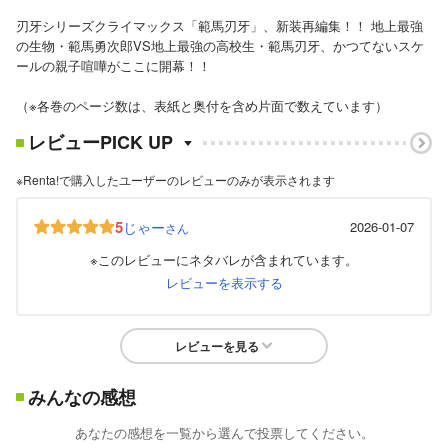
刃牙シリーズクライマックス「範馬刃牙」、新装再編集！！ 地上最強
の生物・範馬勇次郎VS地上最強の高校生・範馬刃牙、かつてないスケ
ールの親子喧嘩がここに開幕！！
（※各巻のページ数は、表紙と奥付を含め片面で数えています）
レビューPICK UP
※Renta!で購入したユーザーのレビューのみが表示されます
5
じゃー
2026-01-07
さん
※このレビューにネタバレが含まれています。
レビューを表示する
レビューを見る
みんなの感想
あなたの感想を一覧から選んで投票してください。