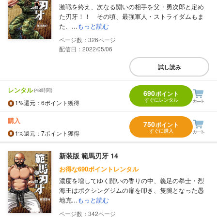
激戦を終え、次なる闘いの相手を父・勇次郎と定め
た刃牙！！ その頃、最強軍人・ストライダムもま
た、...
もっと読む
326
配信日：2022/05/06
試し読み
レンタル
(48時間)
690
ポイント
すぐにレンタル
1%
還元
：6ポイント獲得
購入
750
ポイント
すぐに購入
1%
還元
：7ポイント獲得
新装版 範馬刃牙 14
お得な690ポイントレンタル
濃度を増してゆく闘いの香りの中、義足の拳士・烈
海王はボクシングジムの扉を叩き、隻腕となった愚
地克...
もっと読む
342