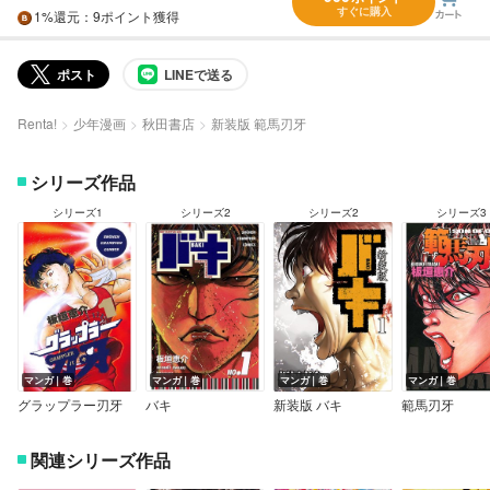
すぐに購入
1%
還元
：9ポイント獲得
ポスト
LINEで送る
Renta!
少年漫画
秋田書店
新装版 範馬刃牙
シリーズ作品
シリーズ1
シリーズ2
シリーズ2
シリーズ3
マンガ｜巻
マンガ｜巻
マンガ｜巻
マンガ｜巻
グラップラー刃牙
バキ
新装版 バキ
範馬刃牙
関連シリーズ作品