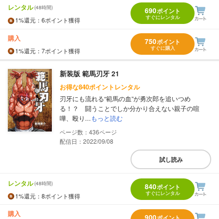
レンタル
(48時間)
690
ポイント
すぐにレンタル
1%
還元
：6ポイント獲得
購入
750
ポイント
すぐに購入
1%
還元
：7ポイント獲得
新装版 範馬刃牙 21
お得な840ポイントレンタル
刃牙にも流れる“範馬の血”が勇次郎を追いつめ
る！？ 闘うことでしか分かり合えない親子の喧
嘩、殴り...
もっと読む
436
配信日：2022/09/08
試し読み
レンタル
(48時間)
840
ポイント
すぐにレンタル
1%
還元
：8ポイント獲得
購入
900
ポイント