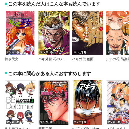
この本を読んだ人はこんな本も読んでいます
マンガ｜巻
マンガ｜巻
マンガ｜巻
マンガ｜巻
特攻天女
バキ外伝 花のチハル
バキ外伝 創面
この本に関心がある人におすすめします
マンガ｜巻
マンガ｜巻
マンガ｜巻
マンガ｜巻
ＢＢデフォルメ
範馬刃牙
ヘブンズランナー アキラ
いでじゅう！