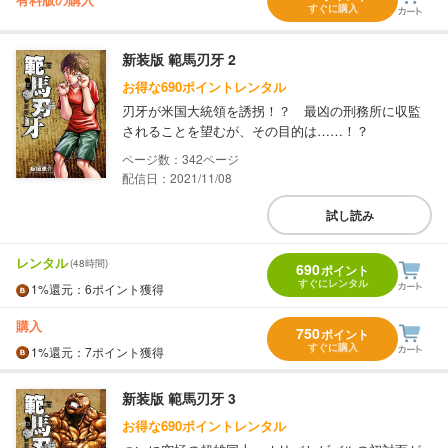
すぐに購入
新装版 範馬刃牙 2
お得な690ポイントレンタル
刃牙が米国大統領を誘拐！？ 最凶の刑務所に収監
されることを望むが、その目的は……！？
342
配信日：2021/11/08
試し読み
レンタル
(48時間)
690
ポイント
すぐにレンタル
1%
還元
：6ポイント獲得
購入
750
ポイント
すぐに購入
1%
還元
：7ポイント獲得
新装版 範馬刃牙 3
お得な690ポイントレンタル