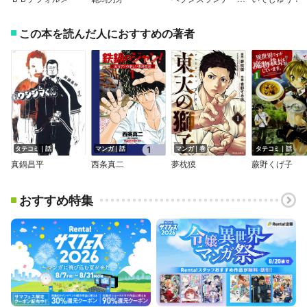
この本を読んだ人におすすめの著者
タテコミ｜話
マンガ｜話
マンガ｜巻
タテコミ｜話
真鍋昌平
西条真二
夢枕獏
蕨野くげ子
おすすめ特集