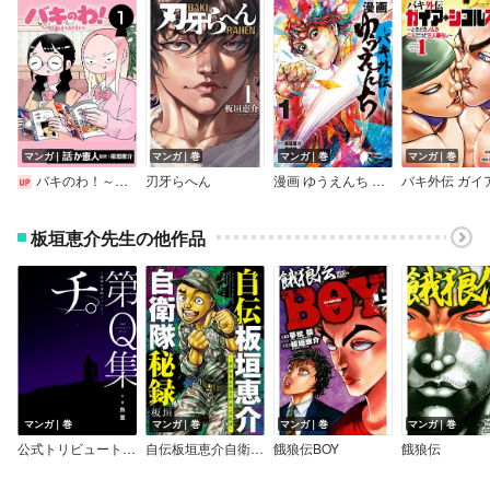
マンガ｜話
マンガ｜巻
マンガ｜巻
マンガ｜巻
バキのわ！～バキを語る女子高校生たち～（話売り）
刃牙らへん
漫画 ゆうえんち －バキ外伝－
板垣恵介先生の他作品
マンガ｜巻
マンガ｜巻
マンガ｜巻
マンガ｜巻
公式トリビュートブック 『チ。 ‐地球の運動について‐』 第Q集
自伝板垣恵介自衛隊秘録～我が青春の習志野第一空挺団～
餓狼伝BOY
餓狼伝