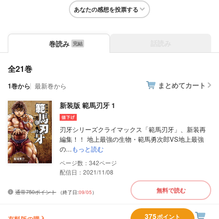
あなたの感想を投票する
話読み
巻読み
全21巻
まとめてカート
1巻から
最新巻から
新装版 範馬刃牙 1
刃牙シリーズクライマックス「範馬刃牙」、新装再
編集！！ 地上最強の生物・範馬勇次郎VS地上最強
の...
もっと読む
342
配信日：2021/11/08
無料で読む
通常750ポイント
（終了日:
09/05
）
375
ポイント
有料版の購入