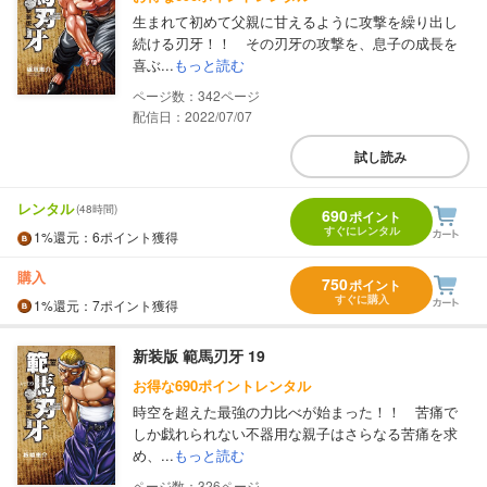
生まれて初めて父親に甘えるように攻撃を繰り出し
続ける刃牙！！ その刃牙の攻撃を、息子の成長を
喜ぶ...
もっと読む
342
配信日：2022/07/07
試し読み
レンタル
(48時間)
690
ポイント
すぐにレンタル
1%
還元
：6ポイント獲得
購入
750
ポイント
すぐに購入
1%
還元
：7ポイント獲得
新装版 範馬刃牙 19
お得な690ポイントレンタル
時空を超えた最強の力比べが始まった！！ 苦痛で
しか戯れられない不器用な親子はさらなる苦痛を求
め、...
もっと読む
326