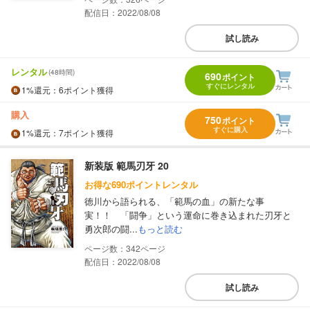
配信日：2022/08/08
試し読み
レンタル
(48時間)
690
ポイント
すぐにレンタル
1%
還元
：6ポイント獲得
購入
750
ポイント
すぐに購入
1%
還元
：7ポイント獲得
新装版 範馬刃牙 20
お得な690ポイントレンタル
徳川から語られる、「範馬の血」の新たな事
実！！ 「闘争」という運命に巻き込まれた刃牙と
勇次郎の闘...
もっと読む
342
配信日：2022/08/08
試し読み