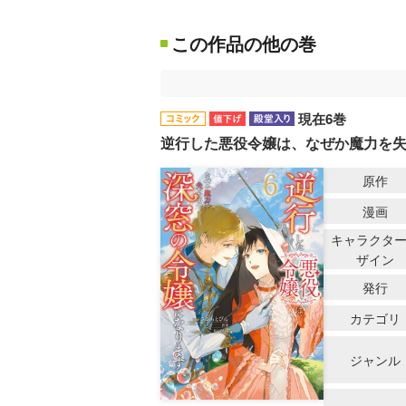
この作品の他の巻
現在6巻
逆行した悪役令嬢は、なぜか魔力を
原作
漫画
キャラクタ
ザイン
発行
カテゴリ
ジャンル