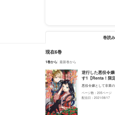
巻読
現在6巻
1巻から
最新巻から
逆行した悪役令嬢
す1【Renta！限
悪役令嬢として非業の
205
配信日：2021/08/17