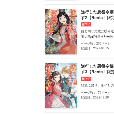
逆行した悪役令嬢
す2【Renta！限
前と同じ失敗は繰り返
電子限定特典＆Rent
205
配信日：2022/04/15
逆行した悪役令嬢
す3【Renta！限
領地に帰り、ルイとの
171
配信日：2022/12/28