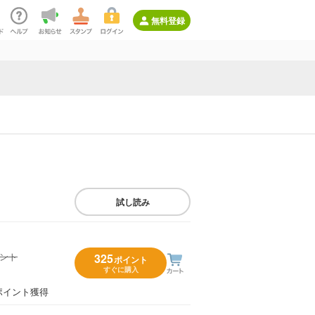
無料登録
試し読み
イント
325
ポイント
すぐに購入
）
ポイント獲得