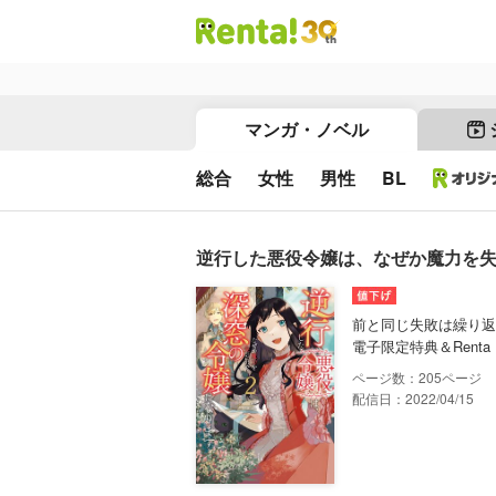
マンガ・ノベル
総合
女性
男性
BL
逆行した悪役令嬢は、なぜか魔力を失っ
前と同じ失敗は繰り返
電子限定特典＆Rent
205
配信日：2022/04/15