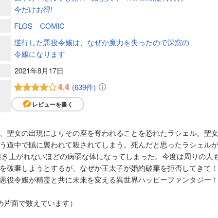
今だけお得!
FLOS COMIC
逆行した悪役令嬢は、なぜか魔力を失ったので深窓の
令嬢になります
2021年8月17日
4.4
(639件)
レビューを書く
、聖女の出現によりその座を奪われることを恐れたラシェル。聖
う道中で賊に襲われて殺されてしまう。死んだと思ったラシェルが
起き上がれないほどの病弱な体になってしまった。今度は周りの人
を破棄しようとするが、なぜか王太子が婚約破棄を拒否してきて
悪役令嬢が精霊と共に未来を変える異世界ハッピーファンタジー
め片面で数えています）