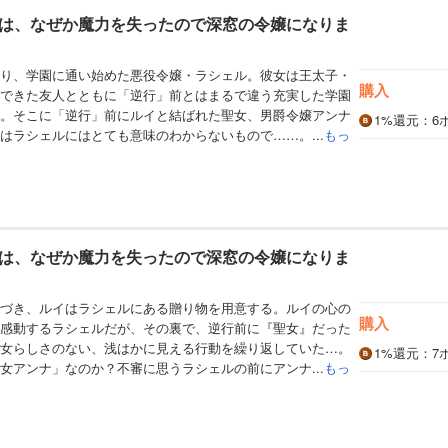
は、なぜか魔力を失ったので深窓の令嬢になりま
り、学園に通い始めた悪役令嬢・ラシェル。彼女は王太子・
購入
できた友人とともに「逆行」前とはまるで違う充実した学園
。そこに「逆行」前にルイと結ばれた聖女、男爵令嬢アンナ
1%
還元
：6
はラシェルにはとても意味のわからないもので……。...
もっ
は、なぜか魔力を失ったので深窓の令嬢になりま
づき、ルイはラシェルにある贈り物を用意する。ルイの心の
購入
感動するラシェルだが、その裏で、逆行前に『聖女』だった
女らしさのない、浅はかに見える行動を繰り返していた…。
1%
還元
：7
女アンナ」なのか？不審に思うラシェルの前にアンナ...
もっ