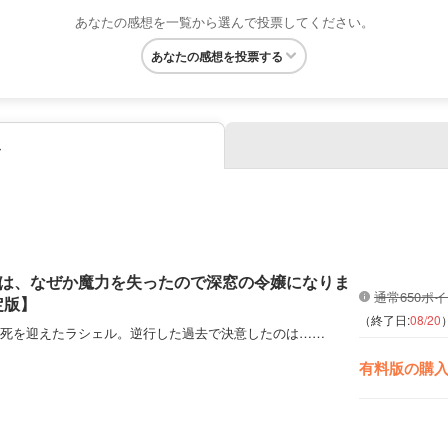
あなたの感想を一覧から選んで投票してください。
あなたの感想を投票する
み
は、なぜか魔力を失ったので深窓の令嬢になりま
通常650ポ
定版】
（終了日:
08/20
死を迎えたラシェル。逆行した過去で決意したのは……
有料版の購