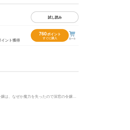
試し読み
760
ポイント
すぐに購入
ポイント獲得
逆行した悪役令嬢は、なぜか魔力を失ったので深窓の令嬢になります2【Renta！限定版】