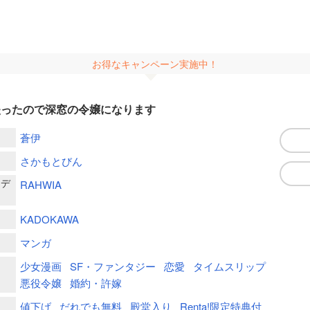
お得なキャンペーン実施中！
失ったので深窓の令嬢になります
蒼伊
さかもとびん
ーデ
RAHWIA
KADOKAWA
マンガ
少女漫画
SF・ファンタジー
恋愛
タイムスリップ
悪役令嬢
婚約・許嫁
値下げ
だれでも無料
殿堂入り
Renta!限定特典付