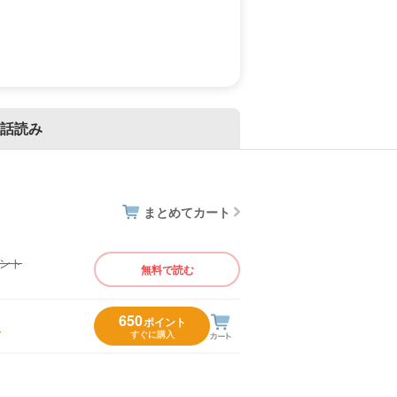
話読み
まとめてカート
イント
無料で読む
）
650
ポイント
入
すぐに購入