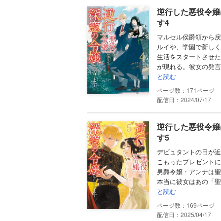
逆行した悪役令嬢
す4
マルセル侯爵領から戻
ルイや、学園で新しく
生活をスタートさせた
が現れる。彼女の発言
と読む
171
配信日：2024/07/17
逆行した悪役令嬢
す5
デビュタントの日が近
こもったプレゼントに
男爵令嬢・アンナは聖
本当に彼女はあの「聖
と読む
169
配信日：2025/04/17