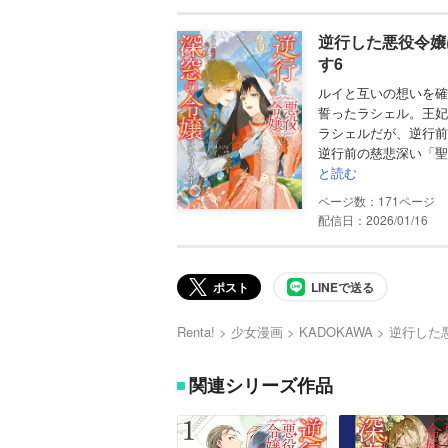
逆行した悪役令嬢
す6
ルイと互いの想いを確
誓ったラシェル。王妃
ラシェルだが、逆行前
逆行前の慈悲深い「聖
と読む
171
配信日：2026/01/16
ポスト
LINEで送る
Renta!
少女漫画
KADOKAWA
逆行した
関連シリーズ作品