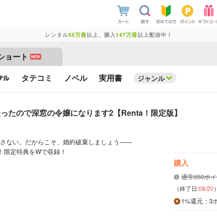
レンタル
55万冊
以上、購入
147万冊
以上配信中！
ショート
NEW
タテコミ
ノベル
実用書
ジャンル
たので深窓の令嬢になります2【Renta！限定版】
さない。だからこそ、婚約破棄しましょう――
a！限定特典をWで収録！
購入
通常650ポ
（終了日:
08/20
1%
還元
：3