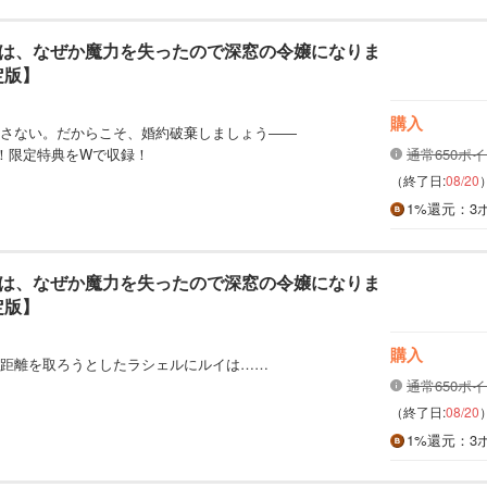
は、なぜか魔力を失ったので深窓の令嬢になりま
定版】
購入
さない。だからこそ、婚約破棄しましょう――
a！限定特典をWで収録！
通常650ポ
（終了日:
08/20
1%
還元
：3
は、なぜか魔力を失ったので深窓の令嬢になりま
定版】
購入
距離を取ろうとしたラシェルにルイは……
通常650ポ
（終了日:
08/20
1%
還元
：3