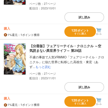
27
配信日：2023/10/01
試し読み
購入
120
ポイント
すぐに購入
1%
還元
：1ポイント獲得
【分冊版】フェアリーテイル・クロニクル ～空
気読まない異世界ライフ～ 第29話
不慮の事故で人気VRMMO「フェアリーテイル・クロ
ニクル」に似た世界に転移した高校生・東宏（あ
ず...
もっと読む
27
配信日：2023/11/01
試し読み
購入
120
ポイント
すぐに購入
1%
還元
：1ポイント獲得