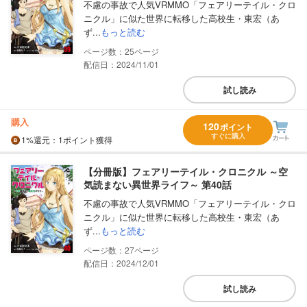
不慮の事故で人気VRMMO「フェアリーテイル・クロ
ニクル」に似た世界に転移した高校生・東宏（あ
ず...
もっと読む
25
配信日：2024/11/01
試し読み
購入
120
ポイント
すぐに購入
1%
還元
：1ポイント獲得
【分冊版】フェアリーテイル・クロニクル ～空
気読まない異世界ライフ～ 第40話
不慮の事故で人気VRMMO「フェアリーテイル・クロ
ニクル」に似た世界に転移した高校生・東宏（あ
ず...
もっと読む
27
配信日：2024/12/01
試し読み