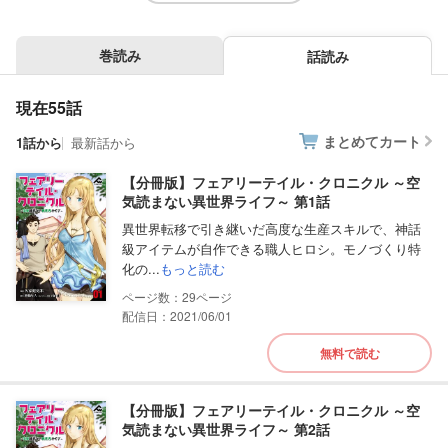
巻読み
話読み
現在55話
まとめてカート
1話から
最新話から
【分冊版】フェアリーテイル・クロニクル ～空
気読まない異世界ライフ～ 第1話
異世界転移で引き継いだ高度な生産スキルで、神話
級アイテムが自作できる職人ヒロシ。モノづくり特
化の...
もっと読む
29
配信日：2021/06/01
無料で読む
【分冊版】フェアリーテイル・クロニクル ～空
気読まない異世界ライフ～ 第2話