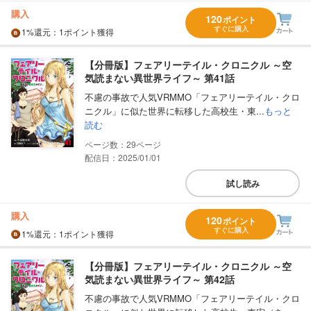
購入
120
ポイント
すぐに購入
1%
還元
：1ポイント獲得
【分冊版】フェアリーテイル・クロニクル ～空
気読まない異世界ライフ～ 第41話
不慮の事故で人気VRMMO「フェアリーテイル・クロ
ニクル」に似た世界に転移した高校生・東...
もっと
読む
29
配信日：2025/01/01
試し読み
購入
120
ポイント
すぐに購入
1%
還元
：1ポイント獲得
【分冊版】フェアリーテイル・クロニクル ～空
気読まない異世界ライフ～ 第42話
不慮の事故で人気VRMMO「フェアリーテイル・クロ