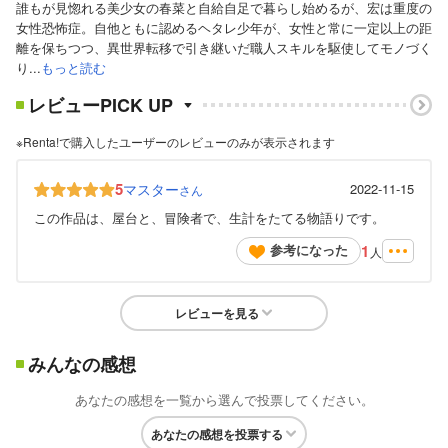
誰もが見惚れる美少女の春菜と自給自足で暮らし始めるが、宏は重度の
女性恐怖症。自他ともに認めるヘタレ少年が、女性と常に一定以上の距
離を保ちつつ、異世界転移で引き継いだ職人スキルを駆使してモノづく
り...
もっと読む
レビューPICK UP
※Renta!で購入したユーザーのレビューのみが表示されます
5
マスター
2022-11-15
さん
この作品は、屋台と、冒険者で、生計をたてる物語りです。
1
参考になった
人
レビューを見る
みんなの感想
あなたの感想を一覧から選んで投票してください。
あなたの感想を投票する