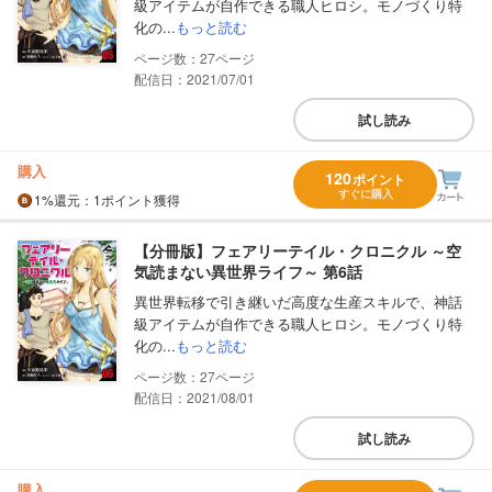
級アイテムが自作できる職人ヒロシ。モノづくり特
化の...
もっと読む
27
配信日：2021/07/01
試し読み
購入
120
ポイント
すぐに購入
1%
還元
：1ポイント獲得
【分冊版】フェアリーテイル・クロニクル ～空
気読まない異世界ライフ～ 第6話
異世界転移で引き継いだ高度な生産スキルで、神話
級アイテムが自作できる職人ヒロシ。モノづくり特
化の...
もっと読む
27
配信日：2021/08/01
試し読み
購入