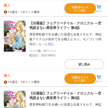
購入
120
ポイント
すぐに購入
1%
還元
：1ポイント獲得
【分冊版】フェアリーテイル・クロニクル ～空
気読まない異世界ライフ～ 第4話
異世界転移で引き継いだ高度な生産スキルで、神話
級アイテムが自作できる職人ヒロシ。モノづくり特
化の...
もっと読む
27
配信日：2021/06/01
試し読み
購入
120
ポイント
すぐに購入
1%
還元
：1ポイント獲得
【分冊版】フェアリーテイル・クロニクル ～空
気読まない異世界ライフ～ 第5話
異世界転移で引き継いだ高度な生産スキルで、神話