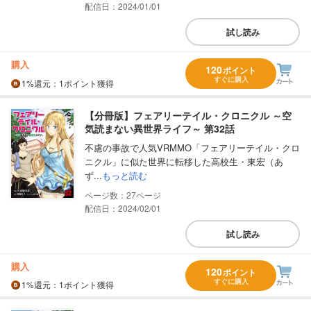
配信日：2024/01/01
試し読み
購入
120
ポイント
すぐに購入
1%
還元
：1ポイント獲得
【分冊版】フェアリーテイル・クロニクル ～空
気読まない異世界ライフ～ 第32話
不慮の事故で人気VRMMO「フェアリーテイル・クロ
ニクル」に似た世界に転移した高校生・東宏（あ
ず...
もっと読む
27
配信日：2024/02/01
試し読み
購入
120
ポイント
すぐに購入
1%
還元
：1ポイント獲得