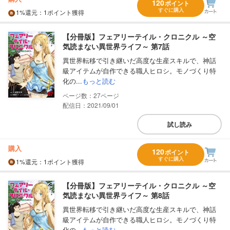
120
ポイント
すぐに購入
1%
還元
：1ポイント獲得
【分冊版】フェアリーテイル・クロニクル ～空
気読まない異世界ライフ～ 第7話
異世界転移で引き継いだ高度な生産スキルで、神話
級アイテムが自作できる職人ヒロシ。モノづくり特
化の...
もっと読む
27
配信日：2021/09/01
試し読み
購入
120
ポイント
すぐに購入
1%
還元
：1ポイント獲得
【分冊版】フェアリーテイル・クロニクル ～空
気読まない異世界ライフ～ 第8話
異世界転移で引き継いだ高度な生産スキルで、神話
級アイテムが自作できる職人ヒロシ。モノづくり特
化の...
もっと読む