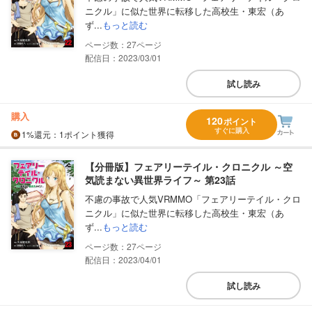
ニクル」に似た世界に転移した高校生・東宏（あ
ず...
もっと読む
27
配信日：2023/03/01
試し読み
購入
120
ポイント
すぐに購入
1%
還元
：1ポイント獲得
【分冊版】フェアリーテイル・クロニクル ～空
気読まない異世界ライフ～ 第23話
不慮の事故で人気VRMMO「フェアリーテイル・クロ
ニクル」に似た世界に転移した高校生・東宏（あ
ず...
もっと読む
27
配信日：2023/04/01
試し読み