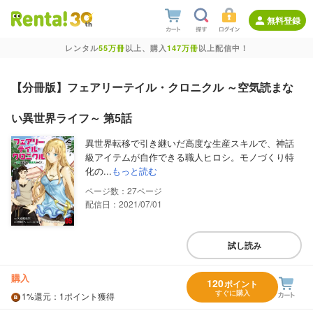
無料登録
レンタル
55万冊
以上、購入
147万冊
以上配信中！
【分冊版】フェアリーテイル・クロニクル ～空気読まな
い異世界ライフ～ 第5話
異世界転移で引き継いだ高度な生産スキルで、神話
級アイテムが自作できる職人ヒロシ。モノづくり特
化の...
もっと読む
27
配信日：2021/07/01
試し読み
購入
120
ポイント
すぐに購入
1%
還元
：1ポイント獲得