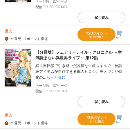
27
配信日：2022/01/01
試し読み
購入
120
ポイント
すぐに購入
1%
還元
：1ポイント獲得
【分冊版】フェアリーテイル・クロニクル ～空
気読まない異世界ライフ～ 第12話
異世界転移で引き継いだ高度な生産スキルで、神話
級アイテムが自作できる職人ヒロシ。モノづくり特
化の...
もっと読む
27
配信日：2022/02/01
試し読み
購入
120
ポイント
すぐに購入
1%
還元
：1ポイント獲得