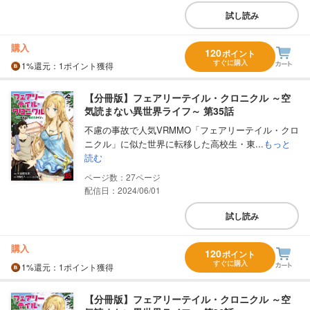
試し読み
購入
120
ポイント
すぐに購入
1%
還元
：1ポイント獲得
【分冊版】フェアリーテイル・クロニクル ～空
気読まない異世界ライフ～ 第35話
不慮の事故で人気VRMMO「フェアリーテイル・クロ
ニクル」に似た世界に転移した高校生・東...
もっと
読む
27
配信日：2024/06/01
試し読み
購入
120
ポイント
すぐに購入
1%
還元
：1ポイント獲得
【分冊版】フェアリーテイル・クロニクル ～空