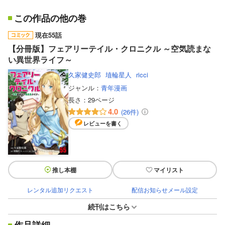
この作品の他の巻
現在55話
【分冊版】フェアリーテイル・クロニクル ～空気読まな
い異世界ライフ～
久家健史郎
埴輪星人
ricci
ジャンル：
青年漫画
長さ：
29ページ
4.0
(26件)
レビューを書く
推し本棚
マイリスト
レンタル追加リクエスト
配信お知らせメール設定
続刊はこちら