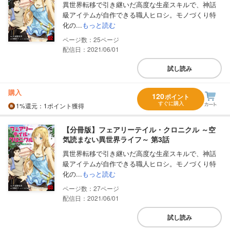
異世界転移で引き継いだ高度な生産スキルで、神話
級アイテムが自作できる職人ヒロシ。モノづくり特
化の...
もっと読む
25
配信日：2021/06/01
試し読み
購入
120
ポイント
すぐに購入
1%
還元
：1ポイント獲得
【分冊版】フェアリーテイル・クロニクル ～空
気読まない異世界ライフ～ 第3話
異世界転移で引き継いだ高度な生産スキルで、神話
級アイテムが自作できる職人ヒロシ。モノづくり特
化の...
もっと読む
27
配信日：2021/06/01
試し読み