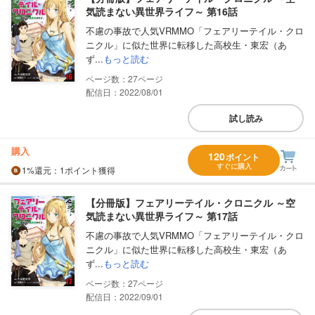
気読まない異世界ライフ～ 第16話
不慮の事故で人気VRMMO「フェアリーテイル・クロ
ニクル」に似た世界に転移した高校生・東宏（あ
ず...
もっと読む
27
配信日：2022/08/01
試し読み
購入
120
ポイント
すぐに購入
1%
還元
：1ポイント獲得
【分冊版】フェアリーテイル・クロニクル ～空
気読まない異世界ライフ～ 第17話
不慮の事故で人気VRMMO「フェアリーテイル・クロ
ニクル」に似た世界に転移した高校生・東宏（あ
ず...
もっと読む
27
配信日：2022/09/01