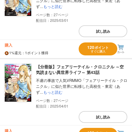
ニクル」に似た世界に転移した高校生・東宏（あ
ず...
もっと読む
27
配信日：2025/03/01
試し読み
購入
120
ポイント
すぐに購入
1%
還元
：1ポイント獲得
【分冊版】フェアリーテイル・クロニクル ～空
気読まない異世界ライフ～ 第43話
不慮の事故で人気VRMMO「フェアリーテイル・クロ
ニクル」に似た世界に転移した高校生・東宏（あ
ず...
もっと読む
27
配信日：2025/04/01
試し読み
購入