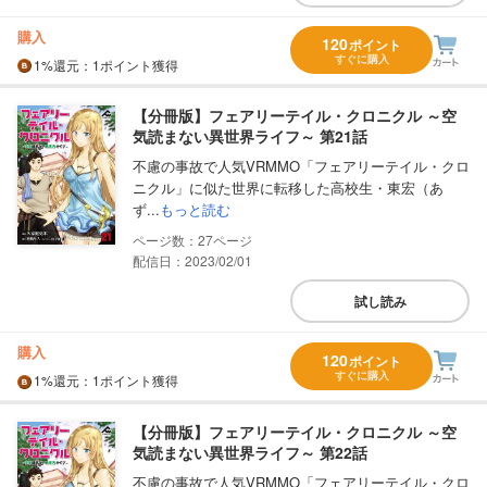
購入
120
ポイント
すぐに購入
1%
還元
：1ポイント獲得
【分冊版】フェアリーテイル・クロニクル ～空
気読まない異世界ライフ～ 第21話
不慮の事故で人気VRMMO「フェアリーテイル・クロ
ニクル」に似た世界に転移した高校生・東宏（あ
ず...
もっと読む
27
配信日：2023/02/01
試し読み
購入
120
ポイント
すぐに購入
1%
還元
：1ポイント獲得
【分冊版】フェアリーテイル・クロニクル ～空
気読まない異世界ライフ～ 第22話
不慮の事故で人気VRMMO「フェアリーテイル・クロ