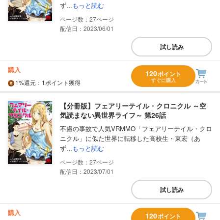
ず...
もっと読む
27
配信日：2023/06/01
試し読み
購入
120
ポイント
すぐに購入
1%
還元
：1ポイント獲得
【分冊版】フェアリーテイル・クロニクル ～空
気読まない異世界ライフ～ 第26話
不慮の事故で人気VRMMO「フェアリーテイル・クロ
ニクル」に似た世界に転移した高校生・東宏（あ
ず...
もっと読む
27
配信日：2023/07/01
試し読み
購入
120
ポイント