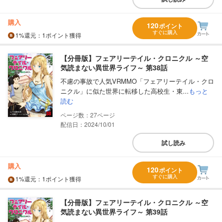
購入
120
ポイント
すぐに購入
1%
還元
：1ポイント獲得
【分冊版】フェアリーテイル・クロニクル ～空
気読まない異世界ライフ～ 第38話
不慮の事故で人気VRMMO「フェアリーテイル・クロ
ニクル」に似た世界に転移した高校生・東...
もっと
読む
27
配信日：2024/10/01
試し読み
購入
120
ポイント
すぐに購入
1%
還元
：1ポイント獲得
【分冊版】フェアリーテイル・クロニクル ～空
気読まない異世界ライフ～ 第39話