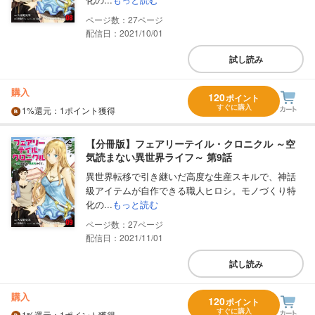
27
配信日：2021/10/01
試し読み
購入
120
ポイント
すぐに購入
1%
還元
：1ポイント獲得
【分冊版】フェアリーテイル・クロニクル ～空
気読まない異世界ライフ～ 第9話
異世界転移で引き継いだ高度な生産スキルで、神話
級アイテムが自作できる職人ヒロシ。モノづくり特
化の...
もっと読む
27
配信日：2021/11/01
試し読み
購入
120
ポイント
すぐに購入
1%
還元
：1ポイント獲得