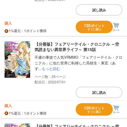
試し読み
購入
120
ポイント
すぐに購入
1%
還元
：1ポイント獲得
【分冊版】フェアリーテイル・クロニクル ～空
気読まない異世界ライフ～ 第15話
不慮の事故で人気VRMMO「フェアリーテイル・クロ
ニクル」に似た世界に転移した高校生・東宏（あ
ず...
もっと読む
25
配信日：2022/07/01
試し読み
購入
120
ポイント
すぐに購入
1%
還元
：1ポイント獲得
【分冊版】フェアリーテイル・クロニクル ～空