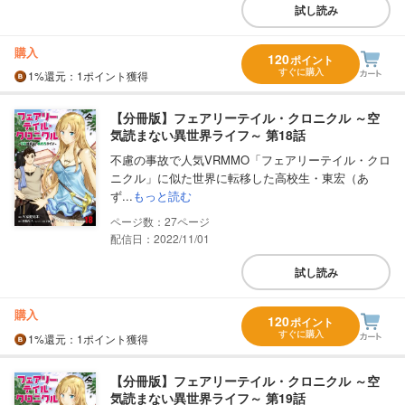
試し読み
購入
120
ポイント
すぐに購入
1%
還元
：1ポイント獲得
【分冊版】フェアリーテイル・クロニクル ～空
気読まない異世界ライフ～ 第18話
不慮の事故で人気VRMMO「フェアリーテイル・クロ
ニクル」に似た世界に転移した高校生・東宏（あ
ず...
もっと読む
27
配信日：2022/11/01
試し読み
購入
120
ポイント
すぐに購入
1%
還元
：1ポイント獲得
【分冊版】フェアリーテイル・クロニクル ～空
気読まない異世界ライフ～ 第19話