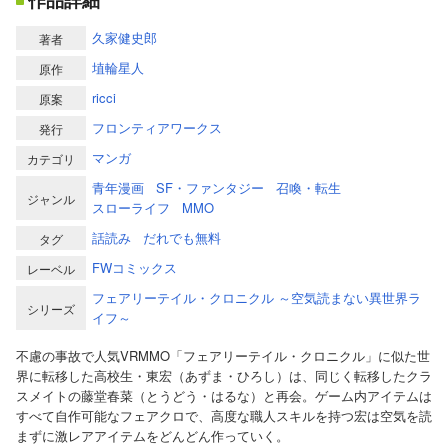
作品詳細
久家健史郎
著者
埴輪星人
原作
ricci
原案
フロンティアワークス
発行
マンガ
カテゴリ
青年漫画
SF・ファンタジー
召喚・転生
ジャンル
スローライフ
MMO
話読み
だれでも無料
タグ
FWコミックス
レーベル
フェアリーテイル・クロニクル ～空気読まない異世界ラ
シリーズ
イフ～
不慮の事故で人気VRMMO「フェアリーテイル・クロニクル」に似た世
界に転移した高校生・東宏（あずま・ひろし）は、同じく転移したクラ
スメイトの藤堂春菜（とうどう・はるな）と再会。ゲーム内アイテムは
すべて自作可能なフェアクロで、高度な職人スキルを持つ宏は空気を読
まずに激レアアイテムをどんどん作っていく。