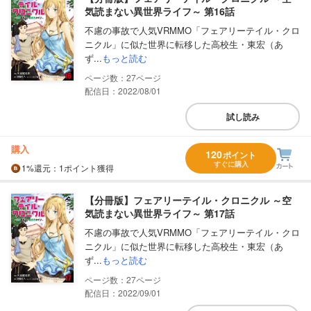
気読まない異世界ライフ～ 第16話
不慮の事故で人気VRMMO「フェアリーテイル・クロ
ニクル」に似た世界に転移した高校生・東宏（あ
ず...
もっと読む
27
配信日：2022/08/01
試し読み
購入
120
ポイント
すぐに購入
1%
還元
：1ポイント獲得
【分冊版】フェアリーテイル・クロニクル ～空
気読まない異世界ライフ～ 第17話
不慮の事故で人気VRMMO「フェアリーテイル・クロ
ニクル」に似た世界に転移した高校生・東宏（あ
ず...
もっと読む
27
配信日：2022/09/01