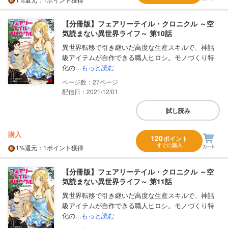
【分冊版】フェアリーテイル・クロニクル ～空
気読まない異世界ライフ～ 第10話
異世界転移で引き継いだ高度な生産スキルで、神話
級アイテムが自作できる職人ヒロシ。モノづくり特
化の...
もっと読む
27
配信日：2021/12/01
試し読み
購入
120
ポイント
すぐに購入
1%
還元
：1ポイント獲得
【分冊版】フェアリーテイル・クロニクル ～空
気読まない異世界ライフ～ 第11話
異世界転移で引き継いだ高度な生産スキルで、神話
級アイテムが自作できる職人ヒロシ。モノづくり特
化の...
もっと読む