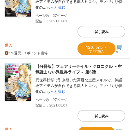
級アイテムが自作できる職人ヒロシ。モノづくり特
化の...
もっと読む
27
配信日：2021/07/01
試し読み
購入
120
ポイント
すぐに購入
1%
還元
：1ポイント獲得
【分冊版】フェアリーテイル・クロニクル ～空
気読まない異世界ライフ～ 第6話
異世界転移で引き継いだ高度な生産スキルで、神話
級アイテムが自作できる職人ヒロシ。モノづくり特
化の...
もっと読む
27
配信日：2021/08/01
試し読み
購入