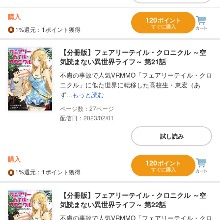
購入
120
ポイント
すぐに購入
1%
還元
：1ポイント獲得
【分冊版】フェアリーテイル・クロニクル ～空
気読まない異世界ライフ～ 第21話
不慮の事故で人気VRMMO「フェアリーテイル・クロ
ニクル」に似た世界に転移した高校生・東宏（あ
ず...
もっと読む
27
配信日：2023/02/01
試し読み
購入
120
ポイント
すぐに購入
1%
還元
：1ポイント獲得
【分冊版】フェアリーテイル・クロニクル ～空
気読まない異世界ライフ～ 第22話
不慮の事故で人気VRMMO「フェアリーテイル・クロ