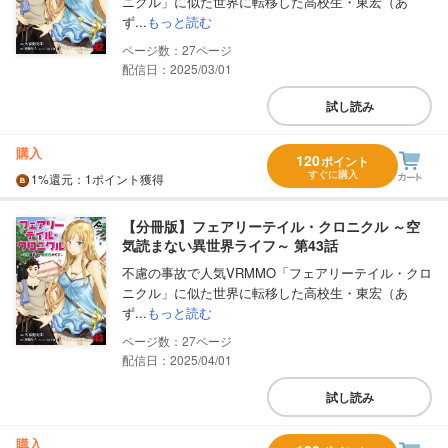
ニクル」に似た世界に転移した高校生・東宏（あ
ず...
もっと読む
27
配信日：2025/03/01
試し読み
購入
120
ポイント
すぐに購入
1%
還元
：1ポイント獲得
【分冊版】フェアリーテイル・クロニクル ～空
気読まない異世界ライフ～ 第43話
不慮の事故で人気VRMMO「フェアリーテイル・クロ
ニクル」に似た世界に転移した高校生・東宏（あ
ず...
もっと読む
27
配信日：2025/04/01
試し読み
購入