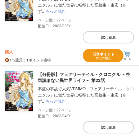
ニクル」に似た世界に転移した高校生・東宏（あ
ず...
もっと読む
27
配信日：2023/03/01
試し読み
購入
120
ポイント
すぐに購入
1%
還元
：1ポイント獲得
【分冊版】フェアリーテイル・クロニクル ～空
気読まない異世界ライフ～ 第23話
不慮の事故で人気VRMMO「フェアリーテイル・クロ
ニクル」に似た世界に転移した高校生・東宏（あ
ず...
もっと読む
27
配信日：2023/04/01
試し読み