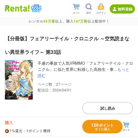
無料登録
レンタル
55万冊
以上、購入
147万冊
以上配信中！
【分冊版】フェアリーテイル・クロニクル ～空気読まな
い異世界ライフ～ 第33話
不慮の事故で人気VRMMO「フェアリーテイル・クロ
ニクル」に似た世界に転移した高校生・東...
もっと
読む
27
配信日：2024/04/01
試し読み
購入
120
ポイント
すぐに購入
1%
還元
：1ポイント獲得