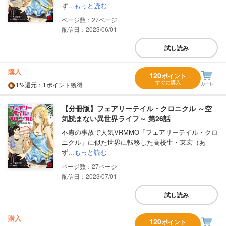
ず...
もっと読む
27
配信日：2023/06/01
試し読み
購入
120
ポイント
すぐに購入
1%
還元
：1ポイント獲得
【分冊版】フェアリーテイル・クロニクル ～空
気読まない異世界ライフ～ 第26話
不慮の事故で人気VRMMO「フェアリーテイル・クロ
ニクル」に似た世界に転移した高校生・東宏（あ
ず...
もっと読む
27
配信日：2023/07/01
試し読み
購入
120
ポイント