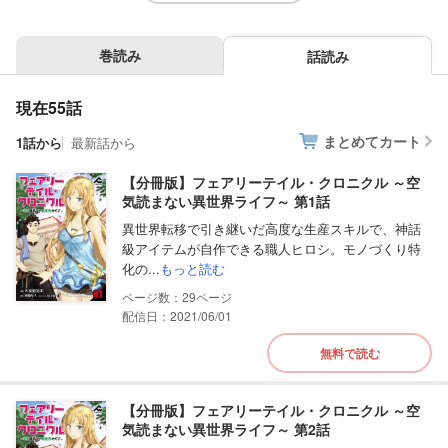
巻読み
話読み
現在55話
まとめてカート
1話から
最新話から
【分冊版】フェアリーテイル・クロニクル ～空
気読まない異世界ライフ～ 第1話
異世界転移で引き継いだ高度な生産スキルで、神話
級アイテムが自作できる職人ヒロシ。モノづくり特
化の...
もっと読む
29
配信日：2021/06/01
無料で読む
【分冊版】フェアリーテイル・クロニクル ～空
気読まない異世界ライフ～ 第2話