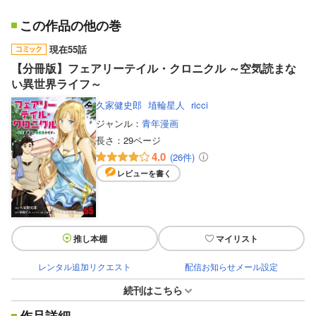
この作品の他の巻
現在55話
【分冊版】フェアリーテイル・クロニクル ～空気読まな
い異世界ライフ～
久家健史郎
埴輪星人
ricci
ジャンル：
青年漫画
長さ：
29ページ
4.0
(26件)
レビューを書く
推し本棚
マイリスト
レンタル追加リクエスト
配信お知らせメール設定
続刊はこちら