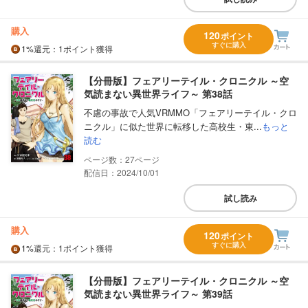
購入
120
ポイント
すぐに購入
1%
還元
：1ポイント獲得
【分冊版】フェアリーテイル・クロニクル ～空
気読まない異世界ライフ～ 第38話
不慮の事故で人気VRMMO「フェアリーテイル・クロ
ニクル」に似た世界に転移した高校生・東...
もっと
読む
27
配信日：2024/10/01
試し読み
購入
120
ポイント
すぐに購入
1%
還元
：1ポイント獲得
【分冊版】フェアリーテイル・クロニクル ～空
気読まない異世界ライフ～ 第39話