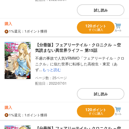
試し読み
購入
120
ポイント
すぐに購入
1%
還元
：1ポイント獲得
【分冊版】フェアリーテイル・クロニクル ～空
気読まない異世界ライフ～ 第15話
不慮の事故で人気VRMMO「フェアリーテイル・クロ
ニクル」に似た世界に転移した高校生・東宏（あ
ず...
もっと読む
25
配信日：2022/07/01
試し読み
購入
120
ポイント
すぐに購入
1%
還元
：1ポイント獲得
【分冊版】フェアリーテイル・クロニクル ～空