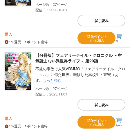
27
配信日：2023/10/01
試し読み
購入
120
ポイント
すぐに購入
1%
還元
：1ポイント獲得
【分冊版】フェアリーテイル・クロニクル ～空
気読まない異世界ライフ～ 第29話
不慮の事故で人気VRMMO「フェアリーテイル・クロ
ニクル」に似た世界に転移した高校生・東宏（あ
ず...
もっと読む
27
配信日：2023/11/01
試し読み
購入
120
ポイント
すぐに購入
1%
還元
：1ポイント獲得