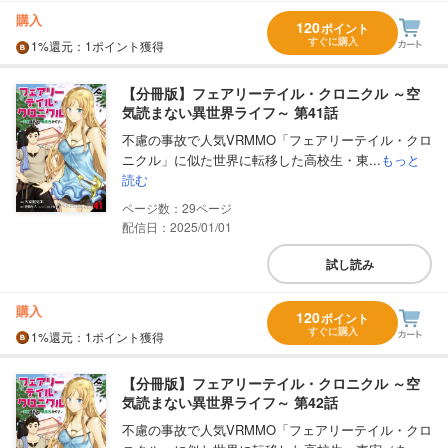
購入
120
ポイント
すぐに購入
1%
還元
：1ポイント獲得
【分冊版】フェアリーテイル・クロニクル ～空
気読まない異世界ライフ～ 第41話
不慮の事故で人気VRMMO「フェアリーテイル・クロ
ニクル」に似た世界に転移した高校生・東...
もっと
読む
29
配信日：2025/01/01
試し読み
購入
120
ポイント
すぐに購入
1%
還元
：1ポイント獲得
【分冊版】フェアリーテイル・クロニクル ～空
気読まない異世界ライフ～ 第42話
不慮の事故で人気VRMMO「フェアリーテイル・クロ