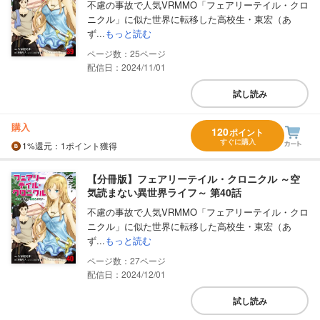
不慮の事故で人気VRMMO「フェアリーテイル・クロ
ニクル」に似た世界に転移した高校生・東宏（あ
ず...
もっと読む
25
配信日：2024/11/01
試し読み
購入
120
ポイント
すぐに購入
1%
還元
：1ポイント獲得
【分冊版】フェアリーテイル・クロニクル ～空
気読まない異世界ライフ～ 第40話
不慮の事故で人気VRMMO「フェアリーテイル・クロ
ニクル」に似た世界に転移した高校生・東宏（あ
ず...
もっと読む
27
配信日：2024/12/01
試し読み