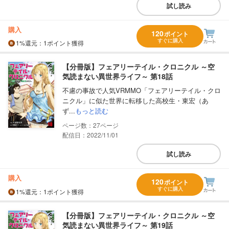
試し読み
購入
120
ポイント
すぐに購入
1%
還元
：1ポイント獲得
【分冊版】フェアリーテイル・クロニクル ～空
気読まない異世界ライフ～ 第18話
不慮の事故で人気VRMMO「フェアリーテイル・クロ
ニクル」に似た世界に転移した高校生・東宏（あ
ず...
もっと読む
27
配信日：2022/11/01
試し読み
購入
120
ポイント
すぐに購入
1%
還元
：1ポイント獲得
【分冊版】フェアリーテイル・クロニクル ～空
気読まない異世界ライフ～ 第19話