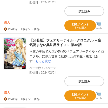
配信日：2024/01/01
試し読み
購入
120
ポイント
すぐに購入
1%
還元
：1ポイント獲得
【分冊版】フェアリーテイル・クロニクル ～空
気読まない異世界ライフ～ 第32話
不慮の事故で人気VRMMO「フェアリーテイル・クロ
ニクル」に似た世界に転移した高校生・東宏（あ
ず...
もっと読む
27
配信日：2024/02/01
試し読み
購入
120
ポイント
すぐに購入
1%
還元
：1ポイント獲得