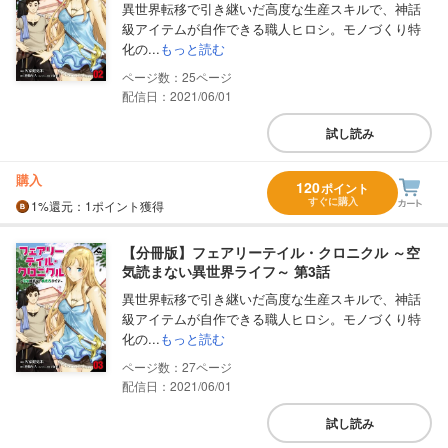
異世界転移で引き継いだ高度な生産スキルで、神話
級アイテムが自作できる職人ヒロシ。モノづくり特
化の...
もっと読む
25
配信日：2021/06/01
試し読み
購入
120
ポイント
すぐに購入
1%
還元
：1ポイント獲得
【分冊版】フェアリーテイル・クロニクル ～空
気読まない異世界ライフ～ 第3話
異世界転移で引き継いだ高度な生産スキルで、神話
級アイテムが自作できる職人ヒロシ。モノづくり特
化の...
もっと読む
27
配信日：2021/06/01
試し読み