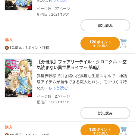
27
配信日：2021/10/01
試し読み
購入
120
ポイント
すぐに購入
1%
還元
：1ポイント獲得
【分冊版】フェアリーテイル・クロニクル ～空
気読まない異世界ライフ～ 第9話
異世界転移で引き継いだ高度な生産スキルで、神話
級アイテムが自作できる職人ヒロシ。モノづくり特
化の...
もっと読む
27
配信日：2021/11/01
試し読み
購入
120
ポイント
すぐに購入
1%
還元
：1ポイント獲得