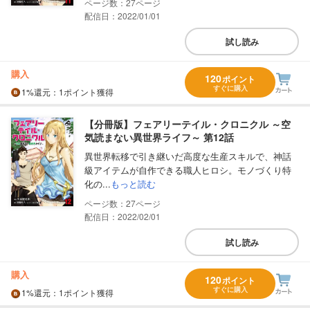
27
配信日：2022/01/01
試し読み
購入
120
ポイント
すぐに購入
1%
還元
：1ポイント獲得
【分冊版】フェアリーテイル・クロニクル ～空
気読まない異世界ライフ～ 第12話
異世界転移で引き継いだ高度な生産スキルで、神話
級アイテムが自作できる職人ヒロシ。モノづくり特
化の...
もっと読む
27
配信日：2022/02/01
試し読み
購入
120
ポイント
すぐに購入
1%
還元
：1ポイント獲得