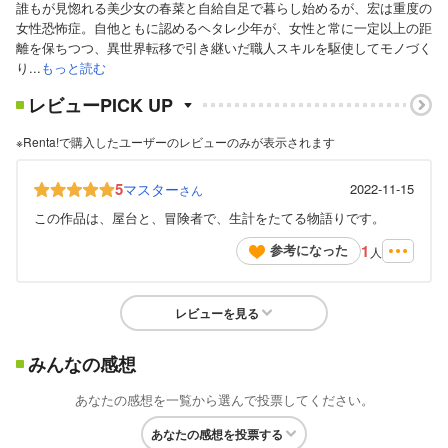
誰もが見惚れる美少女の春菜と自給自足で暮らし始めるが、宏は重度の
女性恐怖症。自他ともに認めるヘタレ少年が、女性と常に一定以上の距
離を保ちつつ、異世界転移で引き継いだ職人スキルを駆使してモノづく
り...
もっと読む
レビューPICK UP
※Renta!で購入したユーザーのレビューのみが表示されます
5
マスター
2022-11-15
さん
この作品は、屋台と、冒険者で、生計をたてる物語りです。
1
参考になった
人
レビューを見る
みんなの感想
あなたの感想を一覧から選んで投票してください。
あなたの感想を投票する