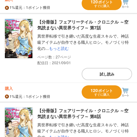
120
ポイント
すぐに購入
1%
還元
：1ポイント獲得
【分冊版】フェアリーテイル・クロニクル ～空
気読まない異世界ライフ～ 第7話
異世界転移で引き継いだ高度な生産スキルで、神話
級アイテムが自作できる職人ヒロシ。モノづくり特
化の...
もっと読む
27
配信日：2021/09/01
試し読み
購入
120
ポイント
すぐに購入
1%
還元
：1ポイント獲得
【分冊版】フェアリーテイル・クロニクル ～空
気読まない異世界ライフ～ 第8話
異世界転移で引き継いだ高度な生産スキルで、神話
級アイテムが自作できる職人ヒロシ。モノづくり特
化の...
もっと読む