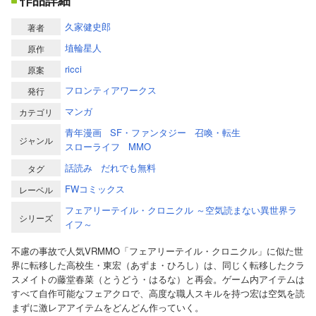
作品詳細
久家健史郎
著者
埴輪星人
原作
ricci
原案
フロンティアワークス
発行
マンガ
カテゴリ
青年漫画
SF・ファンタジー
召喚・転生
ジャンル
スローライフ
MMO
話読み
だれでも無料
タグ
FWコミックス
レーベル
フェアリーテイル・クロニクル ～空気読まない異世界ラ
シリーズ
イフ～
不慮の事故で人気VRMMO「フェアリーテイル・クロニクル」に似た世
界に転移した高校生・東宏（あずま・ひろし）は、同じく転移したクラ
スメイトの藤堂春菜（とうどう・はるな）と再会。ゲーム内アイテムは
すべて自作可能なフェアクロで、高度な職人スキルを持つ宏は空気を読
まずに激レアアイテムをどんどん作っていく。