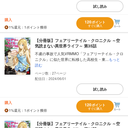
試し読み
購入
120
ポイント
すぐに購入
1%
還元
：1ポイント獲得
【分冊版】フェアリーテイル・クロニクル ～空
気読まない異世界ライフ～ 第35話
不慮の事故で人気VRMMO「フェアリーテイル・クロ
ニクル」に似た世界に転移した高校生・東...
もっと
読む
27
配信日：2024/06/01
試し読み
購入
120
ポイント
すぐに購入
1%
還元
：1ポイント獲得
【分冊版】フェアリーテイル・クロニクル ～空