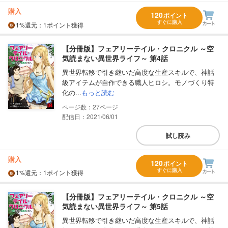
購入
120
ポイント
すぐに購入
1%
還元
：1ポイント獲得
【分冊版】フェアリーテイル・クロニクル ～空
気読まない異世界ライフ～ 第4話
異世界転移で引き継いだ高度な生産スキルで、神話
級アイテムが自作できる職人ヒロシ。モノづくり特
化の...
もっと読む
27
配信日：2021/06/01
試し読み
購入
120
ポイント
すぐに購入
1%
還元
：1ポイント獲得
【分冊版】フェアリーテイル・クロニクル ～空
気読まない異世界ライフ～ 第5話
異世界転移で引き継いだ高度な生産スキルで、神話