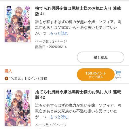
捨てられ男爵令嬢は黒騎士様のお気に入り 連載
版 41
誰もが有するはずの魔力が無い令嬢・ソフィア。両
親亡きあと叔父家族から不遇な扱いを受けていた
が、つ...
もっと読む
27
配信日：2026/06/14
試し読み
購入
150
ポイント
すぐに購入
1%
還元
：1ポイント獲得
捨てられ男爵令嬢は黒騎士様のお気に入り 連載
版 42
誰もが有するはずの魔力が無い令嬢・ソフィア。両
親亡きあと叔父家族から不遇な扱いを受けていた
が、つ...
もっと読む
29