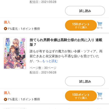
配信日：2021/05/28
試し読み
購入
150
ポイント
すぐに購入
1%
還元
：1ポイント獲得
捨てられ男爵令嬢は黒騎士様のお気に入り 連載
版 7
誰もが有するはずの魔力が無い令嬢・ソフィア。両
親亡きあと叔父家族から不遇な扱いを受けていた
が、つ...
もっと読む
30
配信日：2021/06/28
試し読み
購入
150
ポイント
すぐに購入
1%
還元
：1ポイント獲得