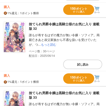
購入
150
ポイント
すぐに購入
1%
還元
：1ポイント獲得
捨てられ男爵令嬢は黒騎士様のお気に入り 連載
版 32
誰もが有するはずの魔力が無い令嬢・ソフィア。両
親亡きあと叔父家族から不遇な扱いを受けていた
が、つ...
もっと読む
30
配信日：2025/06/14
試し読み
購入
150
ポイント
すぐに購入
1%
還元
：1ポイント獲得
捨てられ男爵令嬢は黒騎士様のお気に入り 連載
版 33
誰もが有するはずの魔力が無い令嬢・ソフィア。両