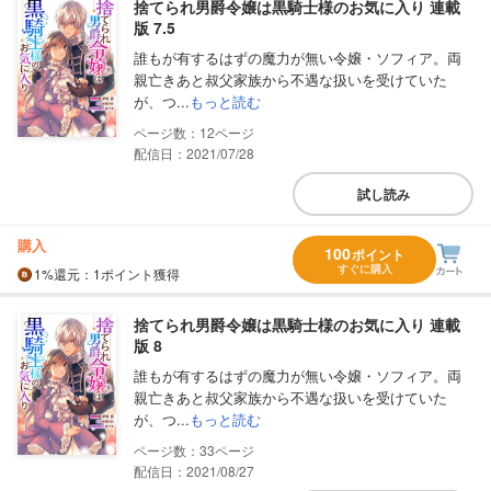
捨てられ男爵令嬢は黒騎士様のお気に入り 連載
版 7.5
誰もが有するはずの魔力が無い令嬢・ソフィア。両
親亡きあと叔父家族から不遇な扱いを受けていた
が、つ...
もっと読む
12
配信日：2021/07/28
試し読み
購入
100
ポイント
すぐに購入
1%
還元
：1ポイント獲得
捨てられ男爵令嬢は黒騎士様のお気に入り 連載
版 8
誰もが有するはずの魔力が無い令嬢・ソフィア。両
親亡きあと叔父家族から不遇な扱いを受けていた
が、つ...
もっと読む
33
配信日：2021/08/27