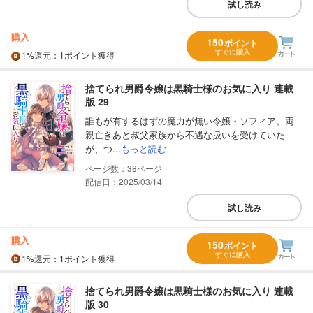
試し読み
購入
150
ポイント
すぐに購入
1%
還元
：1ポイント獲得
捨てられ男爵令嬢は黒騎士様のお気に入り 連載
版 29
誰もが有するはずの魔力が無い令嬢・ソフィア。両
親亡きあと叔父家族から不遇な扱いを受けていた
が、つ...
もっと読む
38
配信日：2025/03/14
試し読み
購入
150
ポイント
すぐに購入
1%
還元
：1ポイント獲得
捨てられ男爵令嬢は黒騎士様のお気に入り 連載
版 30