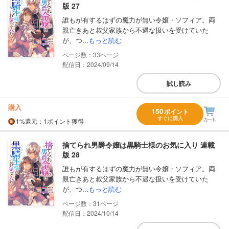
版 27
誰もが有するはずの魔力が無い令嬢・ソフィア。両
親亡きあと叔父家族から不遇な扱いを受けていた
が、つ...
もっと読む
33
配信日：2024/09/14
試し読み
購入
150
ポイント
すぐに購入
1%
還元
：1ポイント獲得
捨てられ男爵令嬢は黒騎士様のお気に入り 連載
版 28
誰もが有するはずの魔力が無い令嬢・ソフィア。両
親亡きあと叔父家族から不遇な扱いを受けていた
が、つ...
もっと読む
31
配信日：2024/10/14