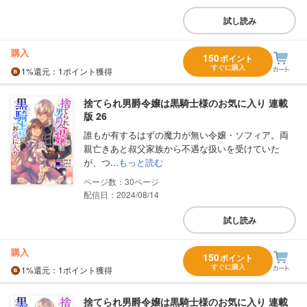
試し読み
購入
150
ポイント
すぐに購入
1%
還元
：1ポイント獲得
捨てられ男爵令嬢は黒騎士様のお気に入り 連載
版 26
誰もが有するはずの魔力が無い令嬢・ソフィア。両
親亡きあと叔父家族から不遇な扱いを受けていた
が、つ...
もっと読む
30
配信日：2024/08/14
試し読み
購入
150
ポイント
すぐに購入
1%
還元
：1ポイント獲得
捨てられ男爵令嬢は黒騎士様のお気に入り 連載