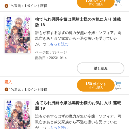
ポイント
すぐに購入
1%
還元
：1ポイント獲得
捨てられ男爵令嬢は黒騎士様のお気に入り 連載
版 18
誰もが有するはずの魔力が無い令嬢・ソフィア。両
親亡きあと叔父家族から不遇な扱いを受けていた
が、つ...
もっと読む
33
配信日：2023/10/14
試し読み
購入
150
ポイント
すぐに購入
1%
還元
：1ポイント獲得
捨てられ男爵令嬢は黒騎士様のお気に入り 連載
版 19
誰もが有するはずの魔力が無い令嬢・ソフィア。両
親亡きあと叔父家族から不遇な扱いを受けていた
が、つ...
もっと読む