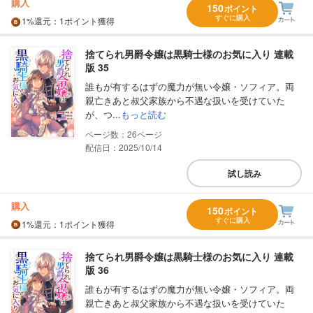
購入
150
ポイント
すぐに購入
1%
還元
：1ポイント獲得
捨てられ男爵令嬢は黒騎士様のお気に入り 連載
版 35
誰もが有するはずの魔力が無い令嬢・ソフィア。両
親亡きあと叔父家族から不遇な扱いを受けていた
が、つ...
もっと読む
26
配信日：2025/10/14
試し読み
購入
150
ポイント
すぐに購入
1%
還元
：1ポイント獲得
捨てられ男爵令嬢は黒騎士様のお気に入り 連載
版 36
誰もが有するはずの魔力が無い令嬢・ソフィア。両
親亡きあと叔父家族から不遇な扱いを受けていた