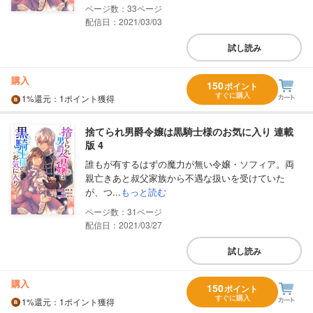
33
配信日：2021/03/03
試し読み
購入
150
ポイント
すぐに購入
1%
還元
：1ポイント獲得
捨てられ男爵令嬢は黒騎士様のお気に入り 連載
版 4
誰もが有するはずの魔力が無い令嬢・ソフィア。両
親亡きあと叔父家族から不遇な扱いを受けていた
が、つ...
もっと読む
31
配信日：2021/03/27
試し読み
購入
150
ポイント
すぐに購入
1%
還元
：1ポイント獲得