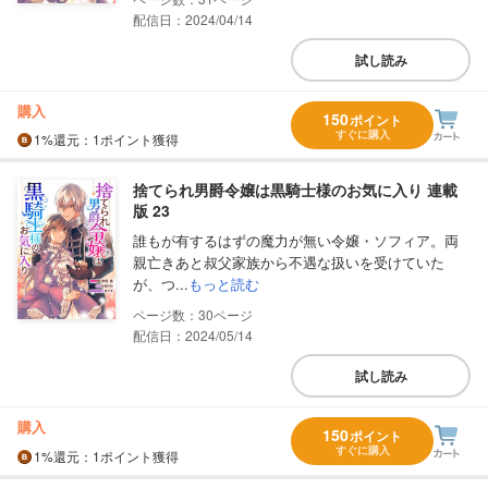
配信日：2024/04/14
試し読み
購入
150
ポイント
すぐに購入
1%
還元
：1ポイント獲得
捨てられ男爵令嬢は黒騎士様のお気に入り 連載
版 23
誰もが有するはずの魔力が無い令嬢・ソフィア。両
親亡きあと叔父家族から不遇な扱いを受けていた
が、つ...
もっと読む
30
配信日：2024/05/14
試し読み
購入
150
ポイント
すぐに購入
1%
還元
：1ポイント獲得