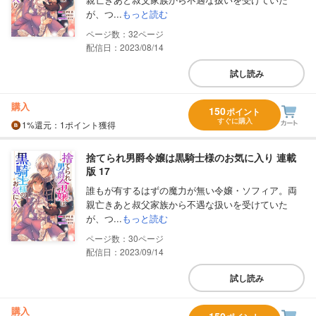
が、つ...
もっと読む
32
配信日：2023/08/14
試し読み
購入
150
ポイント
すぐに購入
1%
還元
：1ポイント獲得
捨てられ男爵令嬢は黒騎士様のお気に入り 連載
版 17
誰もが有するはずの魔力が無い令嬢・ソフィア。両
親亡きあと叔父家族から不遇な扱いを受けていた
が、つ...
もっと読む
30
配信日：2023/09/14
試し読み
購入
150