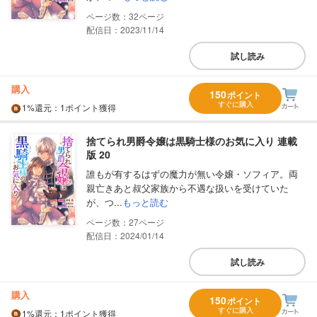
32
配信日：2023/11/14
試し読み
購入
150
ポイント
すぐに購入
1%
還元
：1ポイント獲得
捨てられ男爵令嬢は黒騎士様のお気に入り 連載
版 20
誰もが有するはずの魔力が無い令嬢・ソフィア。両
親亡きあと叔父家族から不遇な扱いを受けていた
が、つ...
もっと読む
27
配信日：2024/01/14
試し読み
購入
150
ポイント
すぐに購入
1%
還元
：1ポイント獲得