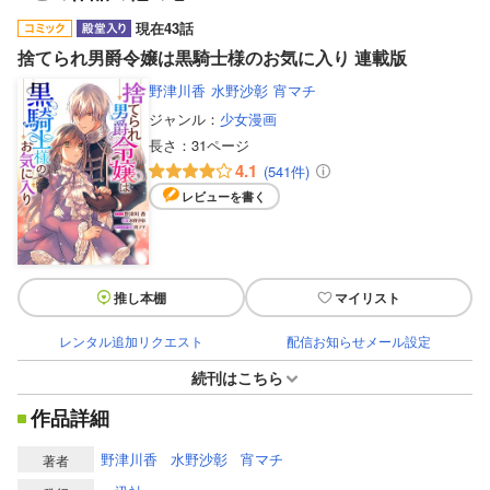
現在43話
捨てられ男爵令嬢は黒騎士様のお気に入り 連載版
野津川香
水野沙彰
宵マチ
ジャンル：
少女漫画
長さ：
31ページ
4.1
(541件)
レビューを書く
推し本棚
マイリスト
レンタル追加リクエスト
配信お知らせメール設定
続刊はこちら
作品詳細
野津川香
水野沙彰
宵マチ
著者