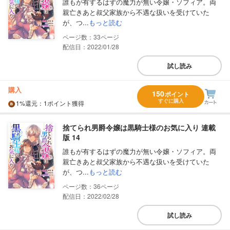
誰もが有するはずの魔力が無い令嬢・ソフィア。両
親亡きあと叔父家族から不遇な扱いを受けていた
が、つ...
もっと読む
33
配信日：2022/01/28
試し読み
購入
150
ポイント
すぐに購入
1%
還元
：1ポイント獲得
捨てられ男爵令嬢は黒騎士様のお気に入り 連載
版 14
誰もが有するはずの魔力が無い令嬢・ソフィア。両
親亡きあと叔父家族から不遇な扱いを受けていた
が、つ...
もっと読む
36
配信日：2022/02/28
試し読み