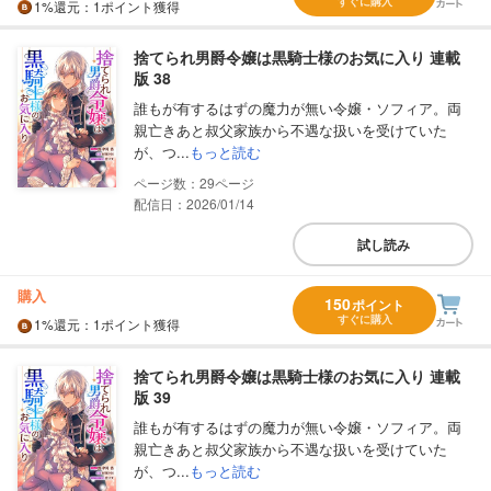
すぐに購入
1%
還元
：1ポイント獲得
捨てられ男爵令嬢は黒騎士様のお気に入り 連載
版 38
誰もが有するはずの魔力が無い令嬢・ソフィア。両
親亡きあと叔父家族から不遇な扱いを受けていた
が、つ...
もっと読む
29
配信日：2026/01/14
試し読み
購入
150
ポイント
すぐに購入
1%
還元
：1ポイント獲得
捨てられ男爵令嬢は黒騎士様のお気に入り 連載
版 39
誰もが有するはずの魔力が無い令嬢・ソフィア。両
親亡きあと叔父家族から不遇な扱いを受けていた
が、つ...
もっと読む