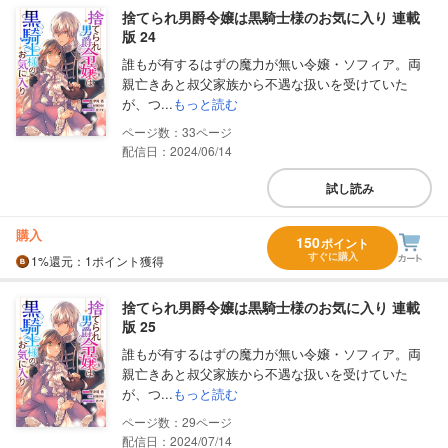
捨てられ男爵令嬢は黒騎士様のお気に入り 連載
版 24
誰もが有するはずの魔力が無い令嬢・ソフィア。両
親亡きあと叔父家族から不遇な扱いを受けていた
が、つ...
もっと読む
33
配信日：2024/06/14
試し読み
購入
150
ポイント
すぐに購入
1%
還元
：1ポイント獲得
捨てられ男爵令嬢は黒騎士様のお気に入り 連載
版 25
誰もが有するはずの魔力が無い令嬢・ソフィア。両
親亡きあと叔父家族から不遇な扱いを受けていた
が、つ...
もっと読む
29
配信日：2024/07/14