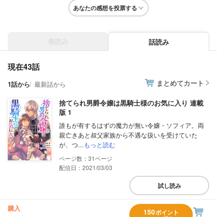
あなたの感想を投票する
巻読み
話読み
現在43話
まとめてカート
1話から
最新話から
捨てられ男爵令嬢は黒騎士様のお気に入り 連載
版 1
誰もが有するはずの魔力が無い令嬢・ソフィア。両
親亡きあと叔父家族から不遇な扱いを受けていた
が、つ...
もっと読む
31
配信日：2021/03/03
試し読み
購入
150
ポイント