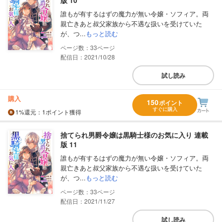
版 10
誰もが有するはずの魔力が無い令嬢・ソフィア。両
親亡きあと叔父家族から不遇な扱いを受けていた
が、つ...
もっと読む
33
配信日：2021/10/28
試し読み
購入
150
ポイント
すぐに購入
1%
還元
：1ポイント獲得
捨てられ男爵令嬢は黒騎士様のお気に入り 連載
版 11
誰もが有するはずの魔力が無い令嬢・ソフィア。両
親亡きあと叔父家族から不遇な扱いを受けていた
が、つ...
もっと読む
33
配信日：2021/11/27
試し読み