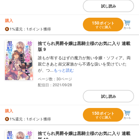
試し読み
購入
150
ポイント
すぐに購入
1%
還元
：1ポイント獲得
捨てられ男爵令嬢は黒騎士様のお気に入り 連載
版 9
誰もが有するはずの魔力が無い令嬢・ソフィア。両
親亡きあと叔父家族から不遇な扱いを受けていた
が、つ...
もっと読む
30
配信日：2021/09/28
試し読み
購入
150
ポイント
すぐに購入
1%
還元
：1ポイント獲得
捨てられ男爵令嬢は黒騎士様のお気に入り 連載