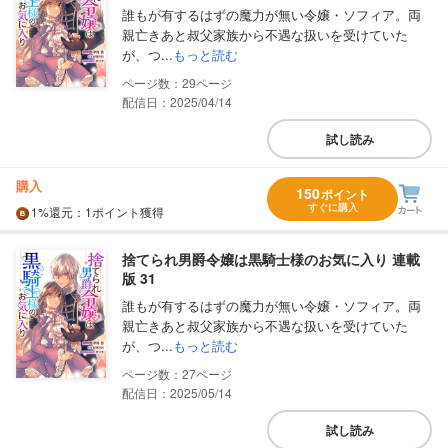
誰もが有するはずの魔力が無い令嬢・ソフィア。両
親亡きあと叔父家族から不遇な扱いを受けていた
が、つ...
もっと読む
29
配信日：2025/04/14
試し読み
購入
150
ポイント
すぐに購入
1%
還元
：1ポイント獲得
捨てられ男爵令嬢は黒騎士様のお気に入り 連載
版 31
誰もが有するはずの魔力が無い令嬢・ソフィア。両
親亡きあと叔父家族から不遇な扱いを受けていた
が、つ...
もっと読む
27
配信日：2025/05/14
試し読み