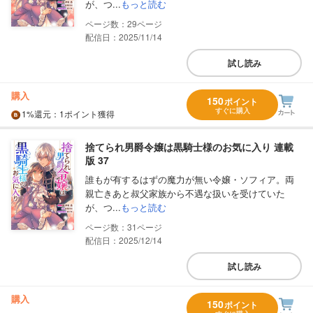
が、つ...
もっと読む
29
配信日：2025/11/14
試し読み
購入
150
ポイント
すぐに購入
1%
還元
：1ポイント獲得
捨てられ男爵令嬢は黒騎士様のお気に入り 連載
版 37
誰もが有するはずの魔力が無い令嬢・ソフィア。両
親亡きあと叔父家族から不遇な扱いを受けていた
が、つ...
もっと読む
31
配信日：2025/12/14
試し読み
購入
150
ポイント