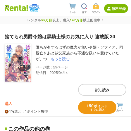
無料登録
レンタル
55万冊
以上、購入
147万冊
以上配信中！
捨てられ男爵令嬢は黒騎士様のお気に入り 連載版 30
誰もが有するはずの魔力が無い令嬢・ソフィア。両
親亡きあと叔父家族から不遇な扱いを受けていた
が、つ...
もっと読む
29
配信日：2025/04/14
試し読み
購入
150
ポイント
すぐに購入
1%
還元
：1ポイント獲得
この作品の他の巻