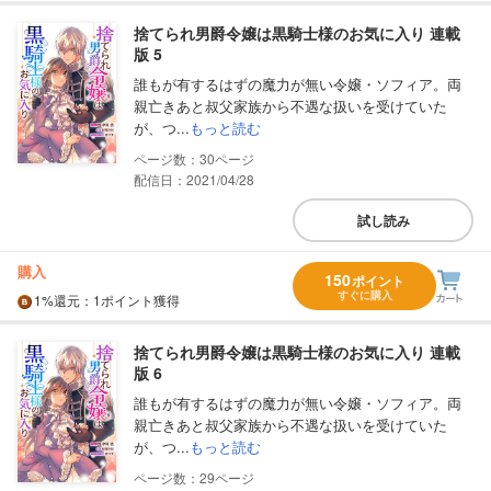
捨てられ男爵令嬢は黒騎士様のお気に入り 連載
版 5
誰もが有するはずの魔力が無い令嬢・ソフィア。両
親亡きあと叔父家族から不遇な扱いを受けていた
が、つ...
もっと読む
30
配信日：2021/04/28
試し読み
購入
150
ポイント
すぐに購入
1%
還元
：1ポイント獲得
捨てられ男爵令嬢は黒騎士様のお気に入り 連載
版 6
誰もが有するはずの魔力が無い令嬢・ソフィア。両
親亡きあと叔父家族から不遇な扱いを受けていた
が、つ...
もっと読む
29