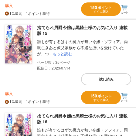
購入
150
ポイント
すぐに購入
1%
還元
：1ポイント獲得
捨てられ男爵令嬢は黒騎士様のお気に入り 連載
版 15
誰もが有するはずの魔力が無い令嬢・ソフィア。両
親亡きあと叔父家族から不遇な扱いを受けていた
が、つ...
もっと読む
35
配信日：2023/07/14
試し読み
購入
150
ポイント
すぐに購入
1%
還元
：1ポイント獲得
捨てられ男爵令嬢は黒騎士様のお気に入り 連載
版 16
誰もが有するはずの魔力が無い令嬢・ソフィア。両
親亡きあと叔父家族から不遇な扱いを受けていた