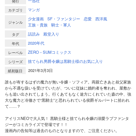
一迅社
発行
マンガ
カテゴリ
少女漫画
SF・ファンタジー
恋愛
西洋風
ジャンル
王族・貴族
騎士・軍人
話読み
殿堂入り
タグ
2020年代
年代
ZERO－SUMコミックス
レーベル
捨てられ男爵令嬢は黒騎士様のお気に入り
シリーズ
2021年3月3日
紙初版日
誰もが有するはずの魔力が無い令嬢・ソフィア。両親亡きあと叔父家族
から不遇な扱いを受けていたが、ついに従妹に婚約者を奪われ、屋敷か
らも追い出されてしまう。行くあてもなく途方にくれていた森の中、強
大な魔力と冷徹さで“黒騎士”と恐れられている侯爵ギルバートに拾われ
て……？
アイリスNEOで大人気！ 黒騎士様と捨てられ令嬢の溺愛ラブファンタ
ジーがコミカライズで登場です！！
漫画内の告知等は過去のものとなりますので、ご注意ください。