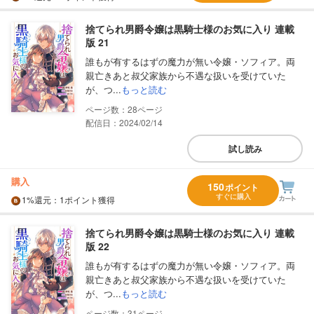
捨てられ男爵令嬢は黒騎士様のお気に入り 連載
版 21
誰もが有するはずの魔力が無い令嬢・ソフィア。両
親亡きあと叔父家族から不遇な扱いを受けていた
が、つ...
もっと読む
28
配信日：2024/02/14
試し読み
購入
150
ポイント
すぐに購入
1%
還元
：1ポイント獲得
捨てられ男爵令嬢は黒騎士様のお気に入り 連載
版 22
誰もが有するはずの魔力が無い令嬢・ソフィア。両
親亡きあと叔父家族から不遇な扱いを受けていた
が、つ...
もっと読む
31