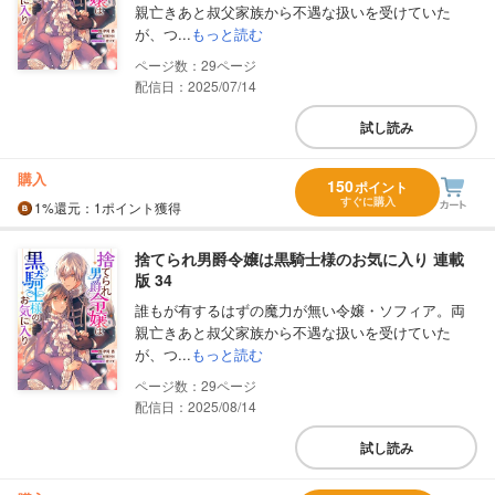
親亡きあと叔父家族から不遇な扱いを受けていた
が、つ...
もっと読む
29
配信日：2025/07/14
試し読み
購入
150
ポイント
すぐに購入
1%
還元
：1ポイント獲得
捨てられ男爵令嬢は黒騎士様のお気に入り 連載
版 34
誰もが有するはずの魔力が無い令嬢・ソフィア。両
親亡きあと叔父家族から不遇な扱いを受けていた
が、つ...
もっと読む
29
配信日：2025/08/14
試し読み