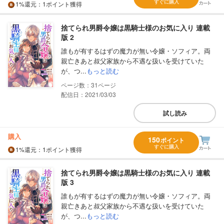
すぐに購入
1%
還元
：1ポイント獲得
捨てられ男爵令嬢は黒騎士様のお気に入り 連載
版 2
誰もが有するはずの魔力が無い令嬢・ソフィア。両
親亡きあと叔父家族から不遇な扱いを受けていた
が、つ...
もっと読む
31
配信日：2021/03/03
試し読み
購入
150
ポイント
すぐに購入
1%
還元
：1ポイント獲得
捨てられ男爵令嬢は黒騎士様のお気に入り 連載
版 3
誰もが有するはずの魔力が無い令嬢・ソフィア。両
親亡きあと叔父家族から不遇な扱いを受けていた
が、つ...
もっと読む