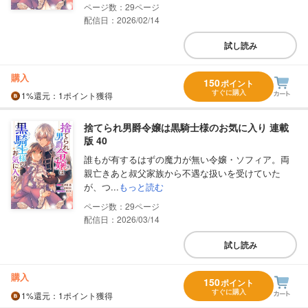
29
配信日：2026/02/14
試し読み
購入
150
ポイント
すぐに購入
1%
還元
：1ポイント獲得
捨てられ男爵令嬢は黒騎士様のお気に入り 連載
版 40
誰もが有するはずの魔力が無い令嬢・ソフィア。両
親亡きあと叔父家族から不遇な扱いを受けていた
が、つ...
もっと読む
29
配信日：2026/03/14
試し読み
購入
150
ポイント
すぐに購入
1%
還元
：1ポイント獲得