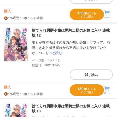
購入
150
ポイント
すぐに購入
1%
還元
：1ポイント獲得
捨てられ男爵令嬢は黒騎士様のお気に入り 連載
版 12
誰もが有するはずの魔力が無い令嬢・ソフィア。両
親亡きあと叔父家族から不遇な扱いを受けていた
が、つ...
もっと読む
35
配信日：2021/12/27
試し読み
購入
150
ポイント
すぐに購入
1%
還元
：1ポイント獲得
捨てられ男爵令嬢は黒騎士様のお気に入り 連載
版 13