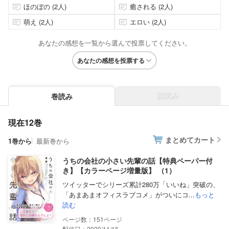
ほのぼの (2人)
癒される (2人)
萌え (2人)
エロい (2人)
あなたの感想を一覧から選んで投票してください。
あなたの感想を投票する
話読み
巻読み
現在12巻
まとめてカート
1巻から
最新巻から
うちの会社の小さい先輩の話【特典ペーパー付
き】【カラーページ増量版】 （1）
ツイッターでシリーズ累計280万「いいね」突破の、
「あまあまオフィスラブコメ」がついにコ...
もっと
読む
151
配信日：2020/11/16