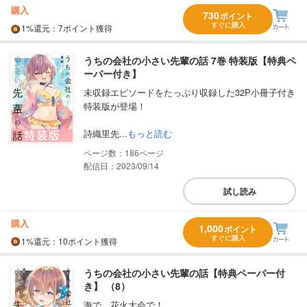
購入
730
ポイント
すぐに購入
1%
還元
：7ポイント獲得
うちの会社の小さい先輩の話 7巻 特装版【特典ペ
ーパー付き】
未収録エピソードをたっぷり収録した32P小冊子付き
特装版が登場！
詩織里先...
もっと読む
186
配信日：2023/09/14
試し読み
購入
1,000
ポイント
すぐに購入
1%
還元
：10ポイント獲得
うちの会社の小さい先輩の話【特典ペーパー付
き】 （8）
海で、花火大会で！