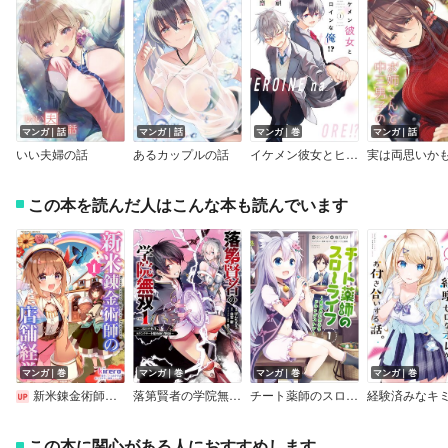
マンガ｜話
マンガ｜話
マンガ｜巻
マンガ｜話
いい夫婦の話
あるカップルの話
イケメン彼女とヒロインな俺!?
この本を読んだ人はこんな本も読んでいます
マンガ｜巻
マンガ｜巻
マンガ｜巻
マンガ｜巻
新米錬金術師の店舗経営
落第賢者の学院無双 ～二度目の転生、Ｓランクチート魔術師冒険録～【デジタル版限定特典付き】
チート薬師のスローライフ 異世界に作ろうドラッグストア
この本に関心がある人におすすめします