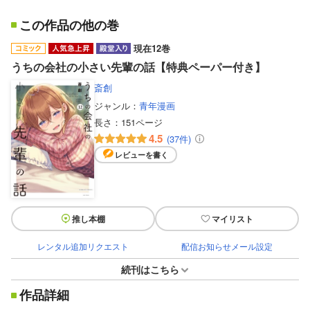
この作品の他の巻
現在12巻
うちの会社の小さい先輩の話【特典ペーパー付き】
斎創
ジャンル：
青年漫画
長さ：
151ページ
4.5
(37件)
レビューを書く
推し本棚
マイリスト
レンタル追加リクエスト
配信お知らせメール設定
続刊はこちら
作品詳細