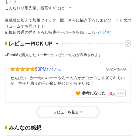
も！？
こんなロリ系先輩、最高すぎでは！？
連載版に加えて加筆ツイッター版、さらに描き下ろしエピソードと大ボ
リュームでお届け！！
応援店共通の描き下ろし特典ペーパーを収録し...
もっと読む
レビューPICK UP
※Renta!で購入したユーザーのレビューのみが表示されます
5
BPM174
2025-12-09
さん
せんぱい、かーわいいーーやろーの方がナヨナヨしすぎてキモい
が、主任と周りの子が良い感じだからギリおけ
0
参考になった
人
レビューを見る
みんなの感想