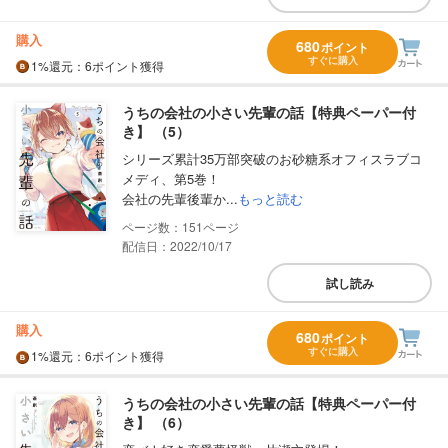
購入
680
ポイント
すぐに購入
1%
還元
：6ポイント獲得
うちの会社の小さい先輩の話【特典ペーパー付
き】 （5）
シリーズ累計35万部突破のお砂糖系オフィスラブコ
メディ、第5巻！
会社の先輩後輩か...
もっと読む
151
配信日：2022/10/17
試し読み
購入
680
ポイント
すぐに購入
1%
還元
：6ポイント獲得
うちの会社の小さい先輩の話【特典ペーパー付
き】 （6）