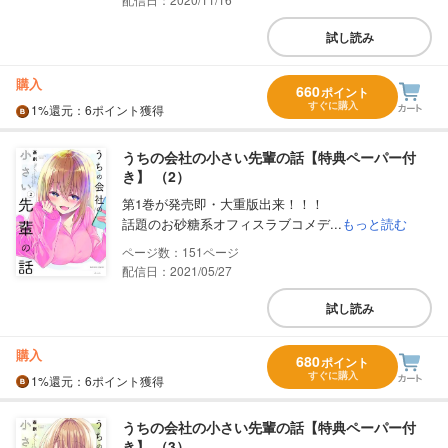
試し読み
購入
660
ポイント
すぐに購入
1%
還元
：6ポイント獲得
うちの会社の小さい先輩の話【特典ペーパー付
き】 （2）
第1巻が発売即・大重版出来！！！
話題のお砂糖系オフィスラブコメデ...
もっと読む
151
配信日：2021/05/27
試し読み
購入
680
ポイント
すぐに購入
1%
還元
：6ポイント獲得
うちの会社の小さい先輩の話【特典ペーパー付
き】 （3）