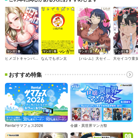
マンガ｜巻
マンガ｜巻
マンガ｜話
マンガ｜巻
ヒメゴトキャンパス【フルカラー】【合本版】
なんでもポン太
［ハレム］大セイコウ童女様
大セイコウ童
おすすめ特集
Renta!サマフェス2026
令嬢・異世界マンガ祭