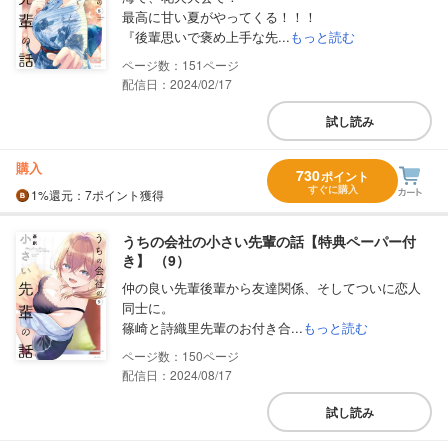
最高に甘い夏がやってくる！！！
『後輩思いで褒め上手な先...
もっと読む
151
配信日：2024/02/17
試し読み
購入
730
ポイント
すぐに購入
1%
還元
：7ポイント獲得
うちの会社の小さい先輩の話【特典ペーパー付
き】 （9）
仲の良い先輩後輩から友達関係、そしてついに恋人
同士に。
篠崎と詩織里先輩のお付き合...
もっと読む
150
配信日：2024/08/17
試し読み