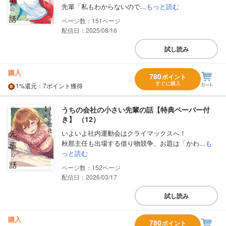
先輩「私もわからないので...
もっと読む
151
配信日：2025/08/16
試し読み
購入
780
ポイント
すぐに購入
1%
還元
：7ポイント獲得
うちの会社の小さい先輩の話【特典ペーパー付
き】 （12）
いよいよ社内運動会はクライマックスへ！
秋那主任も出場する借り物競争、お題は「かわ...
も
っと読む
152
配信日：2026/03/17
試し読み
購入
780
ポイント