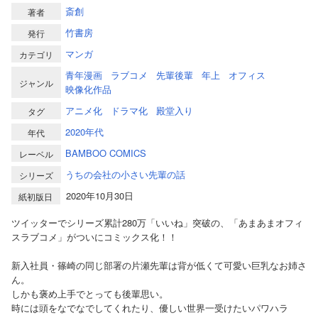
斎創
著者
竹書房
発行
マンガ
カテゴリ
青年漫画
ラブコメ
先輩後輩
年上
オフィス
ジャンル
映像化作品
アニメ化
ドラマ化
殿堂入り
タグ
2020年代
年代
BAMBOO COMICS
レーベル
うちの会社の小さい先輩の話
シリーズ
2020年10月30日
紙初版日
ツイッターでシリーズ累計280万「いいね」突破の、「あまあまオフィ
スラブコメ」がついにコミックス化！！
新入社員・篠崎の同じ部署の片瀬先輩は背が低くて可愛い巨乳なお姉さ
ん。
しかも褒め上手でとっても後輩思い。
時には頭をなでなでしてくれたり、優しい世界一受けたいパワハラ