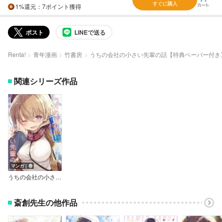
すぐに購入
1%
還元
：7ポイント獲得
ポスト
LINEで送る
Renta!
青年漫画
竹書房
うちの会社の小さい先輩の話【特典ペーパー付き
関連シリーズ作品
マンガ｜巻
うちの会社の小さい先輩の話【同人版】
斎創先生の他作品