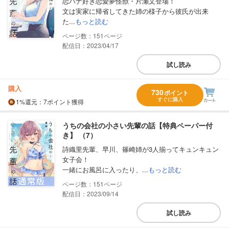
恋バナ好き恋愛夢怪獣・片瀬文登場！
文は実家に帰省してきた姉の様子から彼氏が出来
た...
もっと読む
151
配信日：2023/04/17
試し読み
購入
730
ポイント
すぐに購入
1%
還元
：7ポイント獲得
うちの会社の小さい先輩の話【特典ペーパー付
き】 （7）
詩織里先輩、早川、篠崎姉が3人揃ってキュンキュン
女子会！
一緒にお風呂に入ったり、...
もっと読む
151
配信日：2023/09/14
試し読み