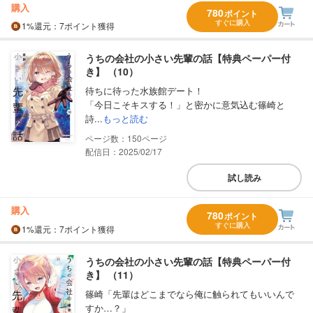
購入
780
ポイント
すぐに購入
1%
還元
：7ポイント獲得
うちの会社の小さい先輩の話【特典ペーパー付
き】 （10）
待ちに待った水族館デート！
「今日こそキスする！」と密かに意気込む篠崎と
詩...
もっと読む
150
配信日：2025/02/17
試し読み
購入
780
ポイント
すぐに購入
1%
還元
：7ポイント獲得
うちの会社の小さい先輩の話【特典ペーパー付
き】 （11）
篠崎「先輩はどこまでなら俺に触られてもいいんで
すか…？」