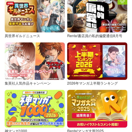
異世界ギルドニュース
Renta!書店員の私的偏愛通信8月号
集英社人気作品キャンペーン
2026年マンガ上半期ランキング
神マンガ1000
Renta!マンガ大賞2025