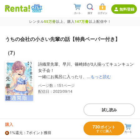
無料登録
レンタル
55万冊
以上、購入
147万冊
以上配信中！
うちの会社の小さい先輩の話【特典ペーパー付き】
（7）
詩織里先輩、早川、篠崎姉が3人揃ってキュンキュン
女子会！
一緒にお風呂に入ったり、...
もっと読む
151
配信日：2023/09/14
試し読み
購入
730
ポイント
すぐに購入
1%
還元
：7ポイント獲得