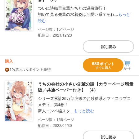
ついに詩織里先輩たちとの温泉旅行！
初めて見る先輩の水着姿は可愛い系？それ...
もっと
読む
151
配信日：2021/12/23
試し読み
購入
680
ポイント
すぐに購入
1%
還元
：6ポイント獲得
うちの会社の小さい先輩の話【カラーページ増量
版／共通ペーパー付き】 （4）
シリーズ累計25万部突破のお砂糖系オフィスラブコ
メディ、第4巻！
新人コンペ編スタ...
もっと読む
156
配信日：2022/04/30
試し読み