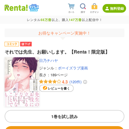
無料登録
レンタル
55万冊
以上、購入
147万冊
以上配信中！
お得なキャンペーン実施中！
それでは先生、お願いします。【Renta！限定版】
日乃チハヤ
ジャンル：
ボーイズラブ漫画
長さ：
189ページ
4.3
(120件)
レビューを書く
1巻を試し読み