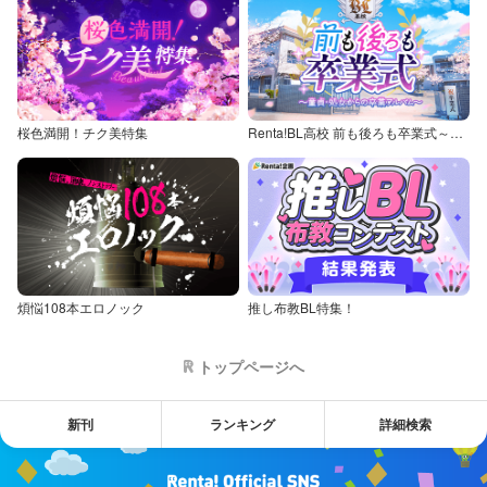
桜色満開！チク美特集
Renta!BL高校 前も後ろも卒業式～童貞・処女からの卒業アルバム～
煩悩108本エロノック
推し布教BL特集！
トップページへ
新刊
ランキング
詳細検索