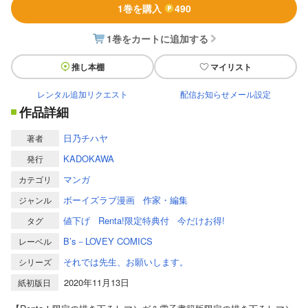
1巻を購入
490
1巻をカートに追加する
推し本棚
マイリスト
レンタル追加リクエスト
配信お知らせメール設定
作品詳細
日乃チハヤ
著者
KADOKAWA
発行
マンガ
カテゴリ
ボーイズラブ漫画
作家・編集
ジャンル
値下げ
Renta!限定特典付
今だけお得!
タグ
B’s－LOVEY COMICS
レーベル
それでは先生、お願いします。
シリーズ
2020年11月13日
紙初版日