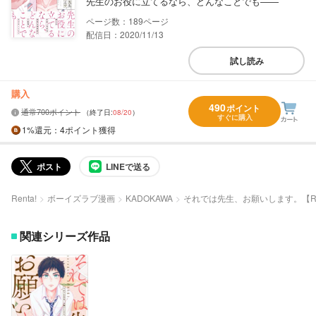
先生のお役に立てるなら、どんなことでも――
189
配信日：2020/11/13
試し読み
購入
490
ポイント
通常700ポイント
（終了日:
08/20
）
すぐに購入
1%
還元
：4ポイント獲得
ポスト
LINEで送る
Renta!
ボーイズラブ漫画
KADOKAWA
それでは先生、お願いします。【Re
関連シリーズ作品