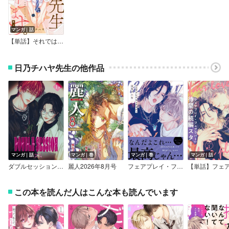
マンガ｜話
【単話】それでは先生、お願いします。
日乃チハヤ先生の他作品
マンガ｜話
マンガ｜巻
マンガ｜巻
マンガ｜話
ダブルセッション【雑誌掲載版】
麗人2026年8月号
フェアプレイ・フェアラバー【Renta！限定版】
この本を読んだ人はこんな本も読んでいます