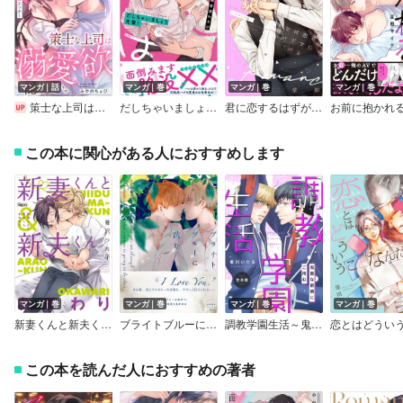
マンガ｜話
マンガ｜巻
マンガ｜巻
マンガ｜巻
策士な上司は溺愛欲を隠さない。～囲って、乱して、とろあまエッチ～
だしちゃいましょう先輩！【コミックス版】【電子限定漫画付きRenta！特別版】
君に恋するはずがない─ロマンス篇─【電子限定おまけ付き】
この本に関心がある人におすすめします
マンガ｜巻
マンガ｜巻
マンガ｜巻
マンガ｜巻
新妻くんと新夫くん おかわり【電子限定描き下ろし漫画付き】
ブライトブルーに沈む【ペーパー付】【電子限定ペーパー付】
調教学園生活～鬼畜な眼鏡にご用心～【合本版】
この本を読んだ人におすすめの著者