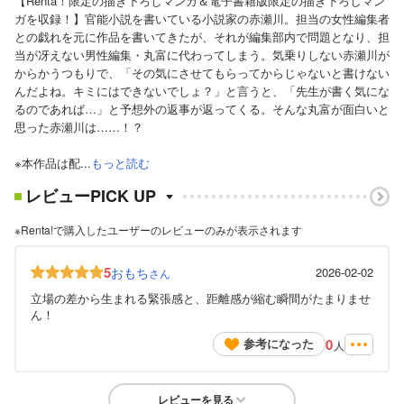
【Renta！限定の描き下ろしマンガ＆電子書籍版限定の描き下ろしマン
ガを収録！】官能小説を書いている小説家の赤瀬川。担当の女性編集者
との戯れを元に作品を書いてきたが、それが編集部内で問題となり、担
当が冴えない男性編集・丸富に代わってしまう。気乗りしない赤瀬川が
からかうつもりで、「その気にさせてもらってからじゃないと書けない
んだよね。キミにはできないでしょ？」と言うと、「先生が書く気にな
るのであれば…」と予想外の返事が返ってくる。そんな丸富が面白いと
思った赤瀬川は……！？
※本作品は配...
もっと読む
レビューPICK UP
※Renta!で購入したユーザーのレビューのみが表示されます
5
おもち
2026-02-02
さん
立場の差から生まれる緊張感と、距離感が縮む瞬間がたまりませ
ん！
0
参考になった
人
レビューを見る