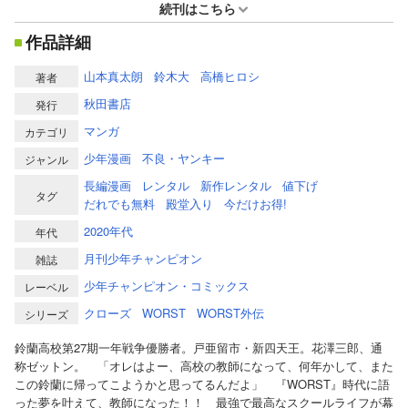
続刊はこちら
作品詳細
山本真太朗
鈴木大
高橋ヒロシ
著者
秋田書店
発行
マンガ
カテゴリ
少年漫画
不良・ヤンキー
ジャンル
長編漫画
レンタル
新作レンタル
値下げ
タグ
だれでも無料
殿堂入り
今だけお得!
2020年代
年代
月刊少年チャンピオン
雑誌
少年チャンピオン・コミックス
レーベル
クローズ
WORST
WORST外伝
シリーズ
鈴蘭高校第27期一年戦争優勝者。戸亜留市・新四天王。花澤三郎、通
称ゼットン。 「オレはよー、高校の教師になって、何年かして、また
この鈴蘭に帰ってこようかと思ってるんだよ」 『WORST』時代に語
った夢を叶えて、教師になった！！ 最強で最高なスクールライフが幕