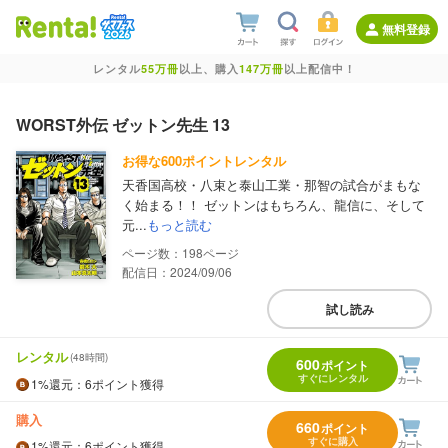
無料登録
レンタル
55万冊
以上、購入
147万冊
以上配信中！
WORST外伝 ゼットン先生 13
お得な600ポイントレンタル
天香国高校・八束と泰山工業・那智の試合がまもな
く始まる！！ ゼットンはもちろん、龍信に、そして
元...
もっと読む
198
配信日：2024/09/06
試し読み
レンタル
(48時間)
600
ポイント
すぐにレンタル
1%
還元
：6ポイント獲得
購入
660
ポイント
すぐに購入
1%
還元
：6ポイント獲得