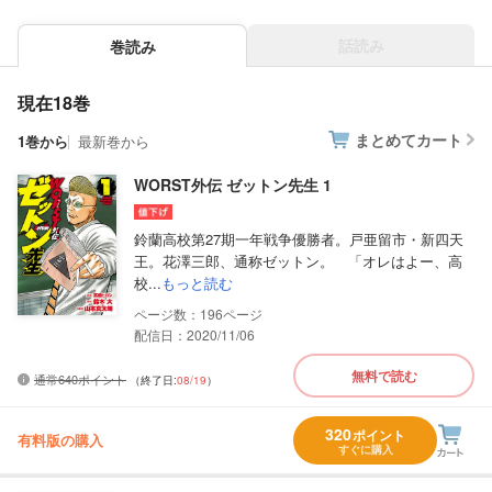
話読み
巻読み
現在18巻
まとめてカート
1巻から
最新巻から
WORST外伝 ゼットン先生 1
鈴蘭高校第27期一年戦争優勝者。戸亜留市・新四天
王。花澤三郎、通称ゼットン。 「オレはよー、高
校...
もっと読む
196
配信日：2020/11/06
無料で読む
通常640ポイント
（終了日:
08/19
）
320
ポイント
有料版の購入
すぐに購入