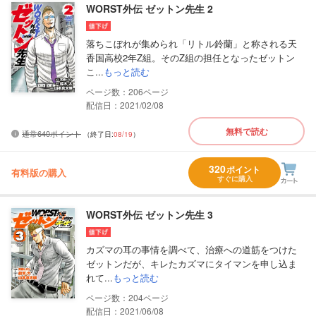
WORST外伝 ゼットン先生 2
落ちこぼれが集められ「リトル鈴蘭」と称される天
香国高校2年Z組。そのZ組の担任となったゼットン
こ...
もっと読む
206
配信日：2021/02/08
無料で読む
通常640ポイント
（終了日:
08/19
）
320
ポイント
有料版の購入
すぐに購入
WORST外伝 ゼットン先生 3
カズマの耳の事情を調べて、治療への道筋をつけた
ゼットンだが、キレたカズマにタイマンを申し込ま
れて...
もっと読む
204
配信日：2021/06/08