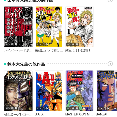
マンガ｜巻
マンガ｜巻
マンガ｜巻
ハイパーハードボイルドグルメリポート新視覚版
栄冠はオレに輝け！！ ワイルドカード
栄冠はオレに輝け！！
鈴木大先生の他作品
マンガ｜巻
マンガ｜巻
マンガ｜巻
マンガ｜巻
極殺道―グレゴール―
B.A.D.
MASTER GUN MASTER
BANZAI