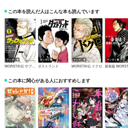
この本を読んだ人はこんな本も読んでいます
マンガ｜巻
マンガ｜巻
マンガ｜巻
マンガ｜巻
WORST外伝 サブロクサンタ 名もなきカラスたち
ダストランド
WORST外伝 ドクロ
新装版 WORS
この本に関心がある人におすすめします