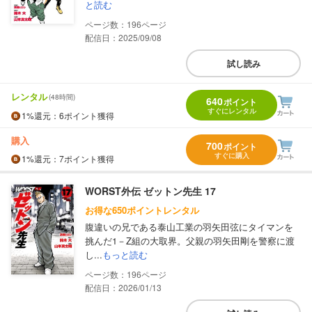
と読む
196
配信日：2025/09/08
試し読み
レンタル
(48時間)
640
ポイント
すぐにレンタル
1%
還元
：6ポイント獲得
購入
700
ポイント
すぐに購入
1%
還元
：7ポイント獲得
WORST外伝 ゼットン先生 17
お得な650ポイントレンタル
腹違いの兄である泰山工業の羽矢田弦にタイマンを
挑んだ1－Z組の大取界。父親の羽矢田剛を警察に渡
し...
もっと読む
196
配信日：2026/01/13