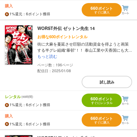
購入
660
ポイント
すぐに購入
1%
還元
：6ポイント獲得
WORST外伝 ゼットン先生 14
お得な600ポイントレンタル
街に大麻を蔓延させ巨額の活動資金を得ようと画策
する半グレ組織“暴邨”！！ 泰山工業や天香国にも大...
もっと読む
196
配信日：2025/01/08
試し読み
レンタル
(48時間)
600
ポイント
すぐにレンタル
1%
還元
：6ポイント獲得
購入
660
ポイント
すぐに購入
1%
還元
：6ポイント獲得