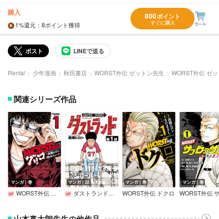
購入
800
ポイント
すぐに購入
1%
還元
：8ポイント獲得
ポスト
LINEで送る
Renta!
少年漫画
秋田書店
WORST外伝 ゼットン先生
WORST外伝 ゼッ
関連シリーズ作品
マンガ｜巻
マンガ｜話
マンガ｜巻
マンガ｜巻
WORST外伝 グリコ
ダストランド（話売り）
WORST外伝 ドクロ
山本真太朗先生の他作品