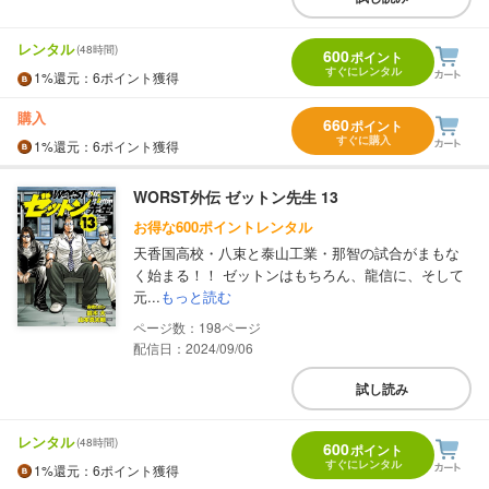
レンタル
(48時間)
600
ポイント
すぐにレンタル
1%
還元
：6ポイント獲得
購入
660
ポイント
すぐに購入
1%
還元
：6ポイント獲得
WORST外伝 ゼットン先生 13
お得な600ポイントレンタル
天香国高校・八束と泰山工業・那智の試合がまもな
く始まる！！ ゼットンはもちろん、龍信に、そして
元...
もっと読む
198
配信日：2024/09/06
試し読み
レンタル
(48時間)
600
ポイント
すぐにレンタル
1%
還元
：6ポイント獲得