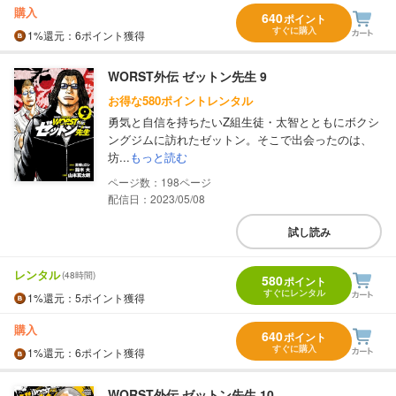
購入
640
ポイント
すぐに購入
1%
還元
：6ポイント獲得
WORST外伝 ゼットン先生 9
お得な580ポイントレンタル
勇気と自信を持ちたいZ組生徒・太智とともにボクシ
ングジムに訪れたゼットン。そこで出会ったのは、
坊...
もっと読む
198
配信日：2023/05/08
試し読み
レンタル
(48時間)
580
ポイント
すぐにレンタル
1%
還元
：5ポイント獲得
購入
640
ポイント
すぐに購入
1%
還元
：6ポイント獲得
WORST外伝 ゼットン先生 10