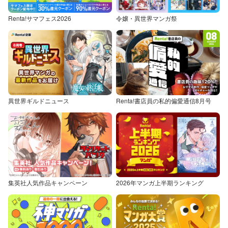
Renta!サマフェス2026
令嬢・異世界マンガ祭
異世界ギルドニュース
Renta!書店員の私的偏愛通信8月号
集英社人気作品キャンペーン
2026年マンガ上半期ランキング