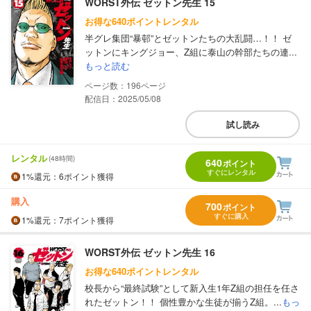
WORST外伝 ゼットン先生 15
お得な640ポイントレンタル
半グレ集団“暴邨”とゼットンたちの大乱闘…！！ ゼ
ットンにキングジョー、Z組に泰山の幹部たちの連...
もっと読む
196
配信日：2025/05/08
試し読み
レンタル
(48時間)
640
ポイント
すぐにレンタル
1%
還元
：6ポイント獲得
購入
700
ポイント
すぐに購入
1%
還元
：7ポイント獲得
WORST外伝 ゼットン先生 16
お得な640ポイントレンタル
校長から“最終試験”として新入生1年Z組の担任を任さ
れたゼットン！！ 個性豊かな生徒が揃うZ組。...
もっ