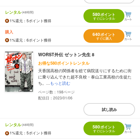
レンタル
(48時間)
580
ポイント
すぐにレンタル
1%
還元
：5ポイント獲得
購入
640
ポイント
すぐに購入
1%
還元
：6ポイント獲得
WORST外伝 ゼットン先生 8
お得な580ポイントレンタル
天香国高校の関係者を総て病院送りにするために街
に乗り込んできた超不良校・泰山工業高校の生徒た
ち。...
もっと読む
198
配信日：2023/01/06
試し読み
レンタル
(48時間)
580
ポイント
すぐにレンタル
1%
還元
：5ポイント獲得