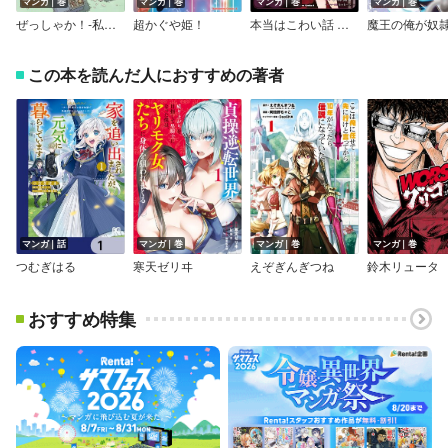
マンガ｜巻
マンガ｜巻
マンガ｜巻
マンガ｜巻
ぜっしゃか！‐私立四ツ輪女子学院絶滅危惧車学科‐
超かぐや姫！
本当はこわい話 かくされた真実、君は気づける？
この本を読んだ人におすすめの著者
マンガ｜話
マンガ｜巻
マンガ｜巻
マンガ｜巻
つむぎはる
寒天ゼリヰ
えぞぎんぎつね
鈴木リュータ
おすすめ特集