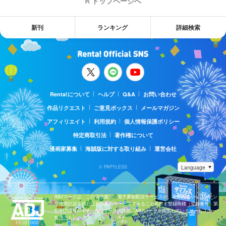
トップページへ
新刊
ランキング
詳細検索
Renta!について
ヘルプ
Q&A
お問い合わせ
作品リクエスト
ご意見ボックス
メールマガジン
アフィリエイト
利用規約
個人情報保護ポリシー
特定商取引法
著作権について
漫画家募集
海賊版に対する取り組み
運営会社
© PAPYLESS
ABJマークは、この電子書店・電子書籍配信サービスが、著作権者からコンテン
ツ使用許諾を得た正規版配信サービスであることを示す登録商標（登録番号 第
6091713号）です。ABJマークの詳細、ABJマークを掲示しているサービスの一
覧はこちら。
https://aebs.or.jp