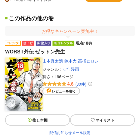
この作品の他の巻
お得なキャンペーン実施中！
現在18巻
WORST外伝 ゼットン先生
山本真太朗
鈴木大
高橋ヒロシ
ジャンル：
少年漫画
長さ：
196ページ
4.6
(30件)
レビューを書く
推し本棚
マイリスト
配信お知らせメール設定