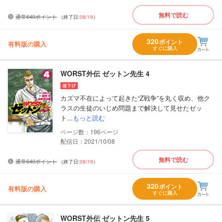
無料で読む
通常640ポイント
（終了日:
08/19
）
320
ポイント
有料版の購入
すぐに購入
WORST外伝 ゼットン先生 4
カズマ不在によって起きた“Z戦争”を丸く収め、他ク
ラスの生徒のいじめ問題まで解決して見せたゼッ
ト...
もっと読む
196
配信日：2021/10/08
無料で読む
通常640ポイント
（終了日:
08/19
）
320
ポイント
有料版の購入
すぐに購入
WORST外伝 ゼットン先生 5