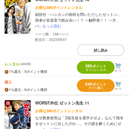
お得な580ポイントレンタル
副担任・ハシカンの前科を問いただしたゼットン。
両者が音楽室で睨み合い！？ 一触即発！！ 一方、
バ...
もっと読む
198
配信日：2023/09/07
試し読み
レンタル
(48時間)
580
ポイント
すぐにレンタル
1%
還元
：5ポイント獲得
購入
640
ポイント
すぐに購入
1%
還元
：6ポイント獲得
WORST外伝 ゼットン先生 11
お得な580ポイントレンタル
なぜ新倉校長は「Z組生徒を退学させよ」なんて指令
をゼットンに出したのか…。その謎を解くためにゼ