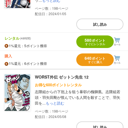
ッ...
もっと読む
198
配信日：2024/01/05
試し読み
レンタル
(48時間)
580
ポイント
すぐにレンタル
1%
還元
：5ポイント獲得
購入
640
ポイント
すぐに購入
1%
還元
：6ポイント獲得
WORST外伝 ゼットン先生 12
お得な600ポイントレンタル
志隈組からの下剋上を狙う暴邨の槐獅凰。志隈組若
頭・羽矢田剛が恨んでいる人間を殺すことで、羽矢
田を...
もっと読む
198
配信日：2024/05/08
試し読み