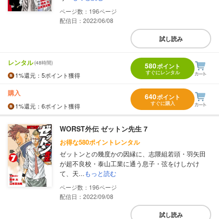
196
配信日：2022/06/08
試し読み
レンタル
(48時間)
580
ポイント
すぐにレンタル
1%
還元
：5ポイント獲得
購入
640
ポイント
すぐに購入
1%
還元
：6ポイント獲得
WORST外伝 ゼットン先生 7
お得な580ポイントレンタル
ゼットンとの幾度かの因縁に、志隈組若頭・羽矢田
が超不良校・泰山工業に通う息子・弦をけしかけ
て、天...
もっと読む
196
配信日：2022/09/08
試し読み