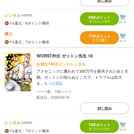
試し読み
レンタル
(48時間)
650
ポイント
すぐにレンタル
1%
還元
：6ポイント獲得
購入
710
ポイント
すぐに購入
1%
還元
：7ポイント獲得
WORST外伝 ゼットン先生 18
お得な740ポイントレンタル
アクセニックに攫われて300万円を要求された硲と天
鶴。ゼットンの知らぬところで、トラブルは拡大
を...
もっと読む
196
配信日：2026/06/19
試し読み
レンタル
(48時間)
740
ポイント
すぐにレンタル
1%
還元
：7ポイント獲得