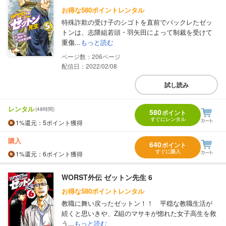
お得な580ポイントレンタル
特殊詐欺の受け子のシゴトを直前でバックレたゼッ
トンは、志隈組若頭・羽矢田によって制裁を受けて
重傷...
もっと読む
206
配信日：2022/02/08
試し読み
レンタル
(48時間)
580
ポイント
すぐにレンタル
1%
還元
：5ポイント獲得
購入
640
ポイント
すぐに購入
1%
還元
：6ポイント獲得
WORST外伝 ゼットン先生 6
お得な580ポイントレンタル
教職に舞い戻ったゼットン！！ 平穏な教職生活が
続くと思いきや、Z組のマサキが惚れた女子高生を救
う...
もっと読む