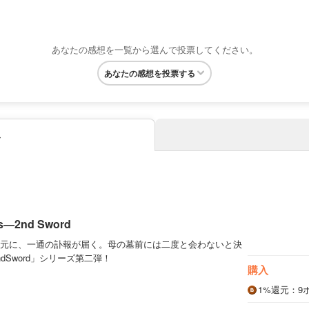
あなたの感想を一覧から選んで投票してください。
あなたの感想を投票する
み
us―2nd Sword
元に、一通の訃報が届く。母の墓前には二度と会わないと決
dSword」シリーズ第二弾！
購入
1%
還元
：9