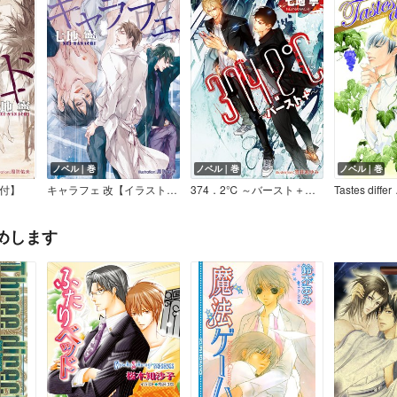
ノベル｜巻
ノベル｜巻
ノベル｜巻
付】
キャラフェ 改【イラスト付】
374．2℃ ～バースト＋～【イラスト付】
Tastes diffe
めします