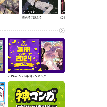
ノベル｜巻
ノベル｜巻
ノベ
闇を飛び越えろ
蜜色カノン【イラスト入り】
2024年ノベル年間ランキング