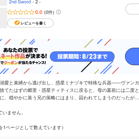
2nd Sword
- 2 -
0.0
(0件)
レビューを書く
溺愛と束縛から逃げ出し、惑星ミナヅキで特殊な兵器――ヴァン
捨てたはずの郷里・惑星ティティスに戻ると、母の墓前には二度
、穏やかに装う兄の策略にはまり、囚われてしまうのだったが……。
ていません。
枚を1ページとして数えています）