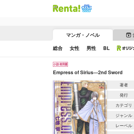
マンガ・ノベル
総合
女性
男性
BL
Empress of Sirius―2nd Sword
著者
発行
カテゴリ
ジャンル
レーベル