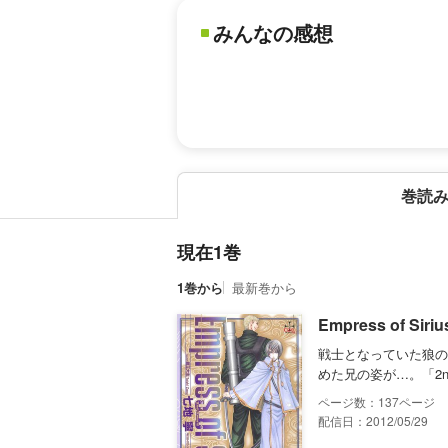
みんなの感想
巻読
現在1巻
1巻から
最新巻から
Empress of Siri
戦士となっていた狼の
めた兄の姿が…。「2n
137
配信日：2012/05/29