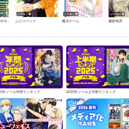
ノベル｜巻
ノベル｜巻
ノベル｜巻
Three directions－2nd Sword－
ふたりベッド
魔法ゲーム
藤姫奇譚
025年ノベル年間ランキング
2025年ノベル上半期ランキング