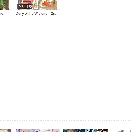
ノベル｜巻
rd
Deity of the Wisteria―2nd Sword