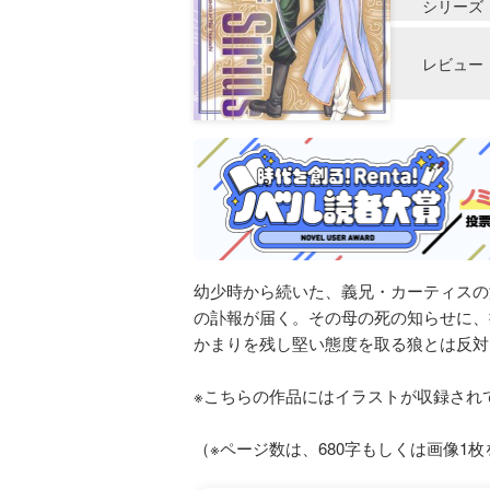
シリーズ
レビュー
幼少時から続いた、義兄・カーティスの
の訃報が届く。その母の死の知らせに、
かまりを残し堅い態度を取る狼とは反対に
※こちらの作品にはイラストが収録され
（※ページ数は、680字もしくは画像1