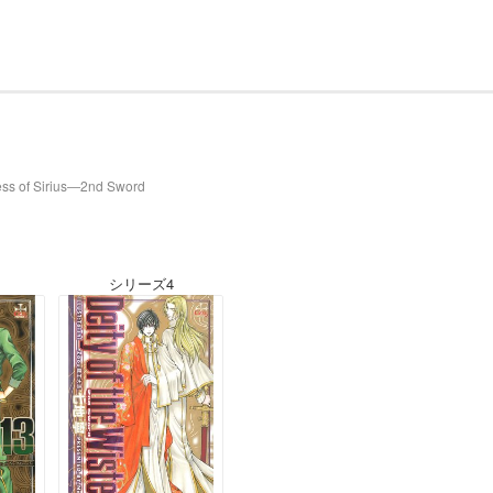
ss of Sirius―2nd Sword
シリーズ4