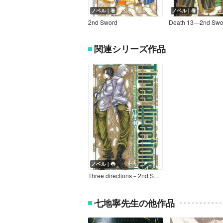
ノベル｜巻
ノベル｜巻
2nd Sword
Death 13―2nd Swo
関連シリーズ作品
ノベル｜巻
Three directions－2nd Sword－
七地寧先生の他作品