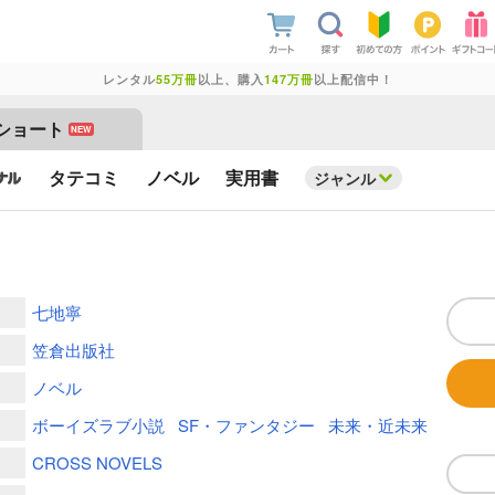
レンタル
55万冊
以上、購入
147万冊
以上配信中！
ショート
NEW
タテコミ
ノベル
実用書
ジャンル
七地寧
笠倉出版社
ノベル
ボーイズラブ小説
SF・ファンタジー
未来・近未来
CROSS NOVELS