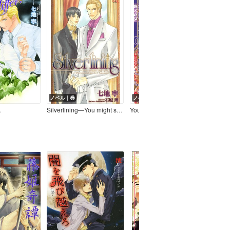
ノベル｜巻
ノベル｜巻
r．
Silverlining―You might say yes．【特別版】
You might say yes．―君はイエスと言うだろう