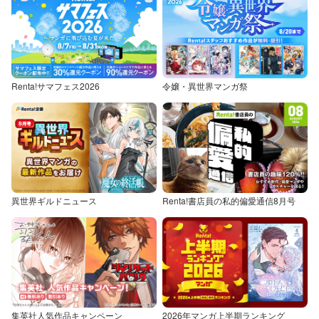
Renta!サマフェス2026
令嬢・異世界マンガ祭
異世界ギルドニュース
Renta!書店員の私的偏愛通信8月号
集英社人気作品キャンペーン
2026年マンガ上半期ランキング