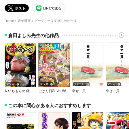
ポスト
LINEで送る
Renta!
青年漫画
ビーグリー
釣宿ものがたり
倉田よしみ先生の他作品
マンガ｜巻
マンガ｜巻
タテコミ｜話
マンガ｜巻
味いちもんめ 継ぎ味
ごはん日和 Vol.56 路地裏の洋食屋さん
幸せ一貫
幸せ一貫
この本に関心がある人におすすめします