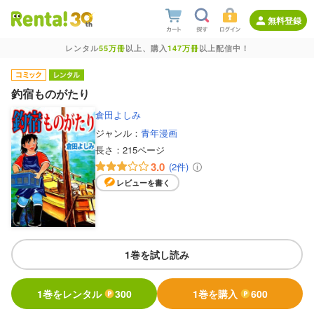
無料登録
レンタル
55万冊
以上、購入
147万冊
以上配信中！
釣宿ものがたり
倉田よしみ
ジャンル：
青年漫画
長さ：
215ページ
3.0
(2件)
レビューを書く
1巻を試し読み
1巻をレンタル
300
1巻を購入
600