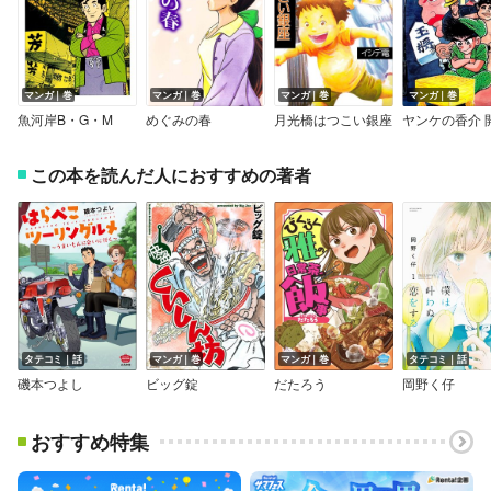
マンガ｜巻
マンガ｜巻
マンガ｜巻
マンガ｜巻
魚河岸B・G・M
めぐみの春
月光橋はつこい銀座
この本を読んだ人におすすめの著者
タテコミ｜話
マンガ｜巻
マンガ｜巻
タテコミ｜話
磯本つよし
ビッグ錠
だたろう
岡野く仔
おすすめ特集