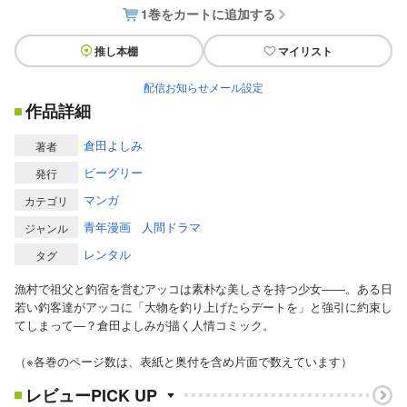
1巻をカートに追加する
推し本棚
マイリスト
配信お知らせメール設定
作品詳細
倉田よしみ
著者
ビーグリー
発行
マンガ
カテゴリ
青年漫画
人間ドラマ
ジャンル
レンタル
タグ
漁村で祖父と釣宿を営むアッコは素朴な美しさを持つ少女――。ある日
若い釣客達がアッコに「大物を釣り上げたらデートを」と強引に約束し
てしまって―？倉田よしみが描く人情コミック。
（※各巻のページ数は、表紙と奥付を含め片面で数えています）
レビューPICK UP