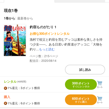
現在1巻
1巻から
最新巻から
釣宿ものがたり 1
お得な300ポイントレンタル
漁村で祖父と釣宿を営むアッコは素朴な美しさを持
つ少女――。ある日若い釣客達がアッコに「大物を
釣り...
もっと読む
215
配信日：2020/08/14
試し読み
レンタル
(48時間)
300
ポイント
すぐにレンタル
1%
還元
：3ポイント獲得
購入
600
ポイント
すぐに購入
1%
還元
：6ポイント獲得