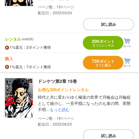
191
配信日：2025/03/24
試し読み
レンタル
(48時間)
200
ポイント
すぐにレンタル
1%
還元
：2ポイント獲得
購入
720
ポイント
すぐに購入
1%
還元
：7ポイント獲得
ドンケツ第2章 15巻
お得な200ポイントレンタル
時代と共に変わりゆく極道の世界で月輪会は月輪組
として縮小し、一見平穏になったのも束の間、実態
不明...
もっと読む
191
配信日：2025/08/25
試し読み