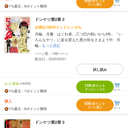
650
ポイント
すぐに購入
1%
還元
：6ポイント獲得
ドンケツ第2章 2
お得な100ポイントレンタル
月輪、月暈、はぐれ者…三つ巴の戦いから3年。「い
ろんなヤツ」に姿を変えた悪が街をさまよう中、月
輪...
もっと読む
188
配信日：2020/09/01
試し読み
レンタル
(48時間)
100
ポイント
すぐにレンタル
1%
還元
：1ポイント獲得
購入
650
ポイント
すぐに購入
1%
還元
：6ポイント獲得
ドンケツ第2章 3