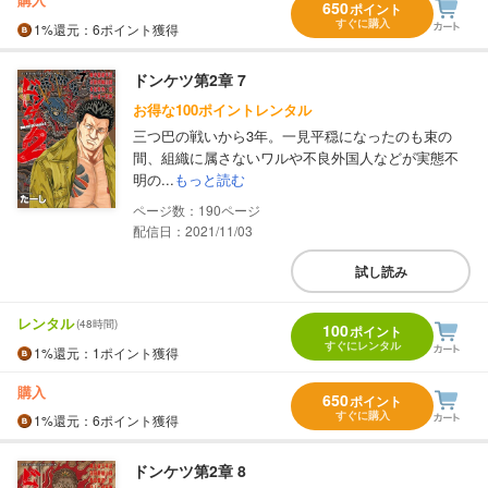
650
ポイント
すぐに購入
1%
還元
：6ポイント獲得
ドンケツ第2章 7
お得な100ポイントレンタル
三つ巴の戦いから3年。一見平穏になったのも束の
間、組織に属さないワルや不良外国人などが実態不
明の...
もっと読む
190
配信日：2021/11/03
試し読み
レンタル
(48時間)
100
ポイント
すぐにレンタル
1%
還元
：1ポイント獲得
購入
650
ポイント
すぐに購入
1%
還元
：6ポイント獲得
ドンケツ第2章 8