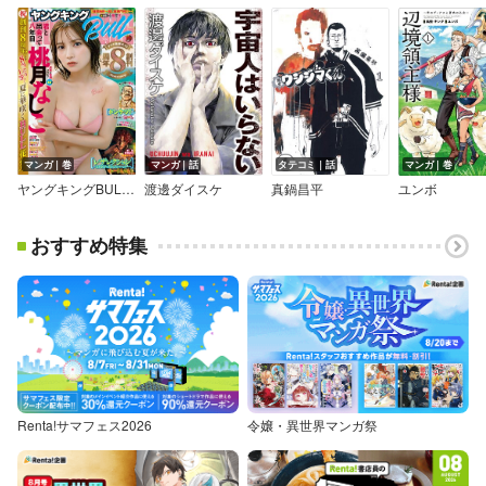
マンガ｜巻
マンガ｜話
タテコミ｜話
マンガ｜巻
ヤングキングBULL編集部
渡邊ダイスケ
真鍋昌平
ユンボ
おすすめ特集
Renta!サマフェス2026
令嬢・異世界マンガ祭