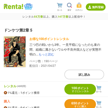
無料登録
レンタル
55万冊
以上、購入
147万冊
以上配信中！
ドンケツ第2章 5
お得な100ポイントレンタル
三つ巴の戦いから3年。一見平穏になったのも束の
間、組織に属さないワルや不良外国人などが実態不
明の...
もっと読む
190
配信日：2021/04/27
試し読み
レンタル
(48時間)
100
ポイント
すぐにレンタル
1%
還元
：1ポイント獲得
購入
650
ポイント
すぐに購入
1%
還元
：6ポイント獲得