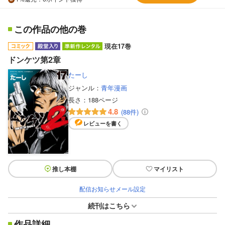
この作品の他の巻
現在17巻
ドンケツ第2章
たーし
ジャンル：
青年漫画
長さ：
188ページ
4.8
(88件)
レビューを書く
推し本棚
マイリスト
配信お知らせメール設定
続刊はこちら
作品詳細