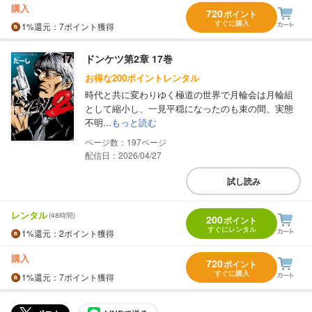
購入
720
ポイント
すぐに購入
1%
還元
：7ポイント獲得
ドンケツ第2章 17巻
お得な200ポイントレンタル
時代と共に変わりゆく極道の世界で月輪会は月輪組
として縮小し、一見平穏になったのも束の間、実態
不明...
もっと読む
197
配信日：2026/04/27
試し読み
レンタル
(48時間)
200
ポイント
すぐにレンタル
1%
還元
：2ポイント獲得
購入
720
ポイント
すぐに購入
1%
還元
：7ポイント獲得