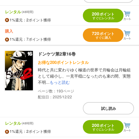
レンタル
(48時間)
200
ポイント
すぐにレンタル
1%
還元
：2ポイント獲得
購入
720
ポイント
すぐに購入
1%
還元
：7ポイント獲得
ドンケツ第2章16巻
お得な200ポイントレンタル
時代と共に変わりゆく極道の世界で月輪会は月輪組
として縮小し、一見平穏になったのも束の間、実態
不明...
もっと読む
193
配信日：2025/12/22
試し読み
レンタル
(48時間)
200
ポイント
すぐにレンタル
1%
還元
：2ポイント獲得