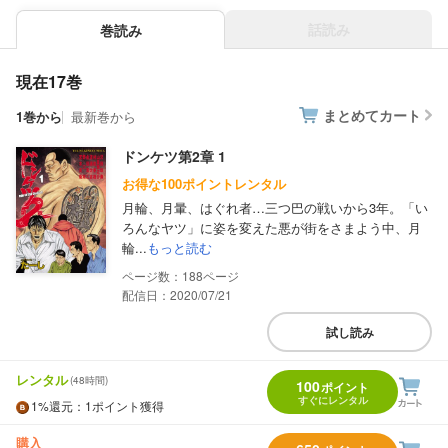
話読み
巻読み
現在17巻
まとめてカート
1巻から
最新巻から
ドンケツ第2章 1
お得な100ポイントレンタル
月輪、月暈、はぐれ者…三つ巴の戦いから3年。「い
ろんなヤツ」に姿を変えた悪が街をさまよう中、月
輪...
もっと読む
188
配信日：2020/07/21
試し読み
レンタル
(48時間)
100
ポイント
すぐにレンタル
1%
還元
：1ポイント獲得
購入