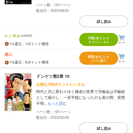
191
配信日：2022/08/22
試し読み
レンタル
(48時間)
100
ポイント
すぐにレンタル
1%
還元
：1ポイント獲得
購入
650
ポイント
すぐに購入
1%
還元
：6ポイント獲得
ドンケツ第2章 10
お得な100ポイントレンタル
時代と共に変わりゆく極道の世界で月輪会は月輪組
として縮小し、一見平穏になったのも束の間、実態
不明...
もっと読む
191
配信日：2023/02/28
試し読み