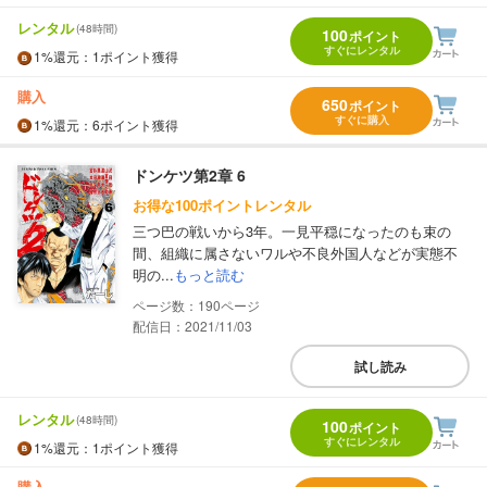
レンタル
(48時間)
100
ポイント
すぐにレンタル
1%
還元
：1ポイント獲得
購入
650
ポイント
すぐに購入
1%
還元
：6ポイント獲得
ドンケツ第2章 6
お得な100ポイントレンタル
三つ巴の戦いから3年。一見平穏になったのも束の
間、組織に属さないワルや不良外国人などが実態不
明の...
もっと読む
190
配信日：2021/11/03
試し読み
レンタル
(48時間)
100
ポイント
すぐにレンタル
1%
還元
：1ポイント獲得
購入