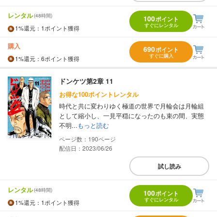
レンタル
(48時間)
100
ポイント
すぐにレンタル
1%
還元
：1ポイント獲得
購入
690
ポイント
すぐに購入
1%
還元
：6ポイント獲得
ドンケツ第2章 11
お得な100ポイントレンタル
時代と共に変わりゆく極道の世界で月輪会は月輪組
として縮小し、一見平穏になったのも束の間、実態
不明...
もっと読む
190
配信日：2023/06/26
試し読み
レンタル
(48時間)
100
ポイント
すぐにレンタル
1%
還元
：1ポイント獲得