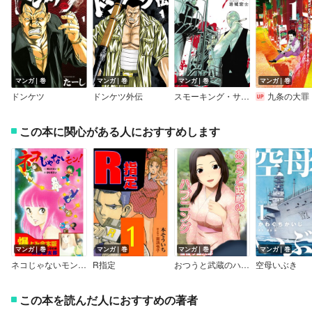
マンガ｜巻
マンガ｜巻
マンガ｜巻
マンガ｜巻
ドンケツ
ドンケツ外伝
スモーキング・サベージ
九条の大罪
この本に関心がある人におすすめします
マンガ｜巻
マンガ｜巻
マンガ｜巻
マンガ｜巻
ネコじゃないモン！【合本版】
R指定
おつうと武蔵のハプニング
空母いぶき
この本を読んだ人におすすめの著者