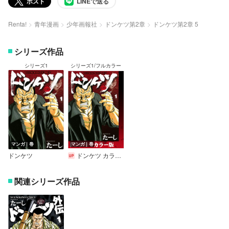
ポスト
LINEで送る
Renta!
青年漫画
少年画報社
ドンケツ第2章
ドンケツ第2章 5
シリーズ作品
シリーズ1
シリーズ1/フルカラー
マンガ｜巻
マンガ｜巻
ドンケツ
ドンケツ カラー版
関連シリーズ作品