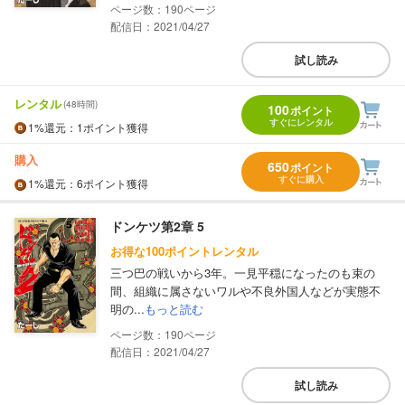
190
配信日：2021/04/27
試し読み
レンタル
(48時間)
100
ポイント
すぐにレンタル
1%
還元
：1ポイント獲得
購入
650
ポイント
すぐに購入
1%
還元
：6ポイント獲得
ドンケツ第2章 5
お得な100ポイントレンタル
三つ巴の戦いから3年。一見平穏になったのも束の
間、組織に属さないワルや不良外国人などが実態不
明の...
もっと読む
190
配信日：2021/04/27
試し読み