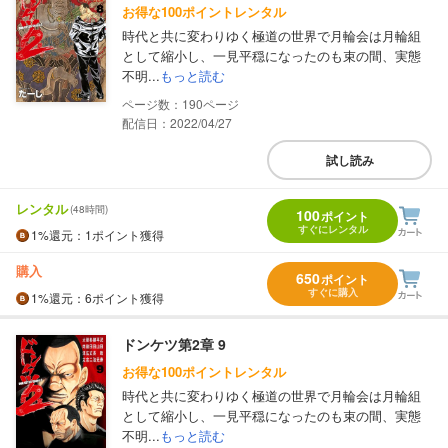
お得な100ポイントレンタル
時代と共に変わりゆく極道の世界で月輪会は月輪組
として縮小し、一見平穏になったのも束の間、実態
不明...
もっと読む
190
配信日：2022/04/27
試し読み
レンタル
(48時間)
100
ポイント
すぐにレンタル
1%
還元
：1ポイント獲得
購入
650
ポイント
すぐに購入
1%
還元
：6ポイント獲得
ドンケツ第2章 9
お得な100ポイントレンタル
時代と共に変わりゆく極道の世界で月輪会は月輪組
として縮小し、一見平穏になったのも束の間、実態
不明...
もっと読む