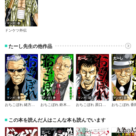
マンガ｜巻
ドンケツ外伝
たーし先生の他作品
マンガ｜巻
マンガ｜巻
マンガ｜話
マンガ｜話
おちこぼれ 緒方宗一編
おちこぼれ 鈴木武利編
おちこぼれ 原口英樹編
この本を読んだ人はこんな本も読んでいます