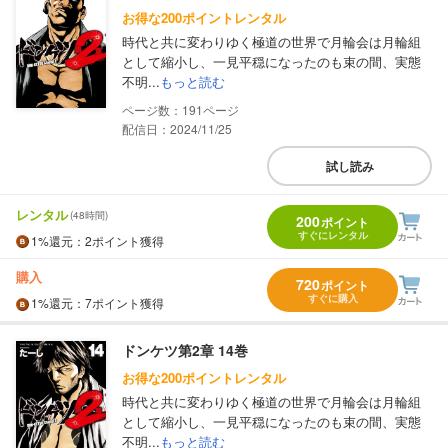
お得な200ポイントレンタル
時代と共に変わりゆく極道の世界で月輪会は月輪組
として縮小し、一見平穏になったのも束の間、実態
不明...
もっと読む
191
配信日：2024/11/25
試し読み
レンタル
(48時間)
200
ポイント
すぐにレンタル
1%
還元
：2ポイント獲得
購入
720
ポイント
すぐに購入
1%
還元
：7ポイント獲得
ドンケツ第2章 14巻
お得な200ポイントレンタル
時代と共に変わりゆく極道の世界で月輪会は月輪組
として縮小し、一見平穏になったのも束の間、実態
不明...
もっと読む