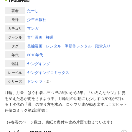
たーし
著者
少年画報社
発行
マンガ
カテゴリ
青年漫画
極道
ジャンル
長編漫画
レンタル
準新作レンタル
殿堂入り
タグ
2010年代
年代
ヤングキング
雑誌
ヤングキングコミックス
レーベル
ドンケツ
- 2 -
シリーズ
月輪、月暈、はぐれ者…三つ巴の戦いから3年。「いろんなヤツ」に姿
を変えた悪が街をさまよう中、月輪組の活動にも少しずつ変化が訪れ
る！次代の「漢」の在り方を求め、ロケマサ達が動き出す…！大ヒット
任侠コミック第2部開始！
（※各巻のページ数は、表紙と奥付を含め片面で数えています）