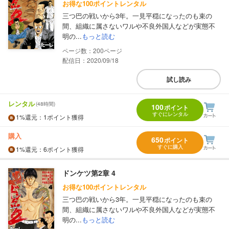
お得な100ポイントレンタル
三つ巴の戦いから3年。一見平穏になったのも束の
間、組織に属さないワルや不良外国人などが実態不
明の...
もっと読む
200
配信日：2020/09/18
試し読み
レンタル
(48時間)
100
ポイント
すぐにレンタル
1%
還元
：1ポイント獲得
購入
650
ポイント
すぐに購入
1%
還元
：6ポイント獲得
ドンケツ第2章 4
お得な100ポイントレンタル
三つ巴の戦いから3年。一見平穏になったのも束の
間、組織に属さないワルや不良外国人などが実態不
明の...
もっと読む