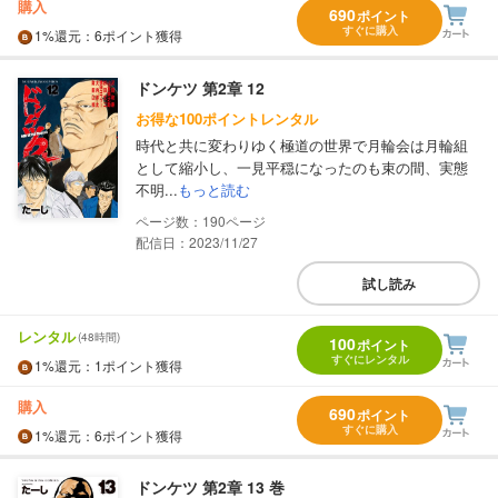
購入
690
ポイント
すぐに購入
1%
還元
：6ポイント獲得
ドンケツ 第2章 12
お得な100ポイントレンタル
時代と共に変わりゆく極道の世界で月輪会は月輪組
として縮小し、一見平穏になったのも束の間、実態
不明...
もっと読む
190
配信日：2023/11/27
試し読み
レンタル
(48時間)
100
ポイント
すぐにレンタル
1%
還元
：1ポイント獲得
購入
690
ポイント
すぐに購入
1%
還元
：6ポイント獲得
ドンケツ 第2章 13 巻