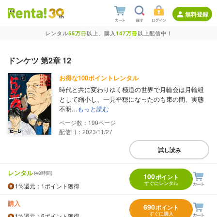
無料登録
レンタル
55万冊
以上、購入
147万冊
以上配信中！
ドンケツ 第2章 12
お得な100ポイントレンタル
時代と共に変わりゆく極道の世界で月輪会は月輪組
として縮小し、一見平穏になったのも束の間、実態
不明...
もっと読む
190
配信日：2023/11/27
試し読み
レンタル
(48時間)
100
ポイント
すぐにレンタル
1%
還元
：1ポイント獲得
購入
690
ポイント
すぐに購入
1%
還元
：6ポイント獲得