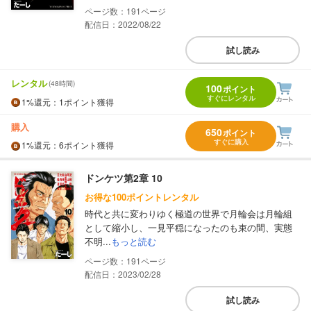
191
配信日：2022/08/22
試し読み
レンタル
(48時間)
100
ポイント
すぐにレンタル
1%
還元
：1ポイント獲得
購入
650
ポイント
すぐに購入
1%
還元
：6ポイント獲得
ドンケツ第2章 10
お得な100ポイントレンタル
時代と共に変わりゆく極道の世界で月輪会は月輪組
として縮小し、一見平穏になったのも束の間、実態
不明...
もっと読む
191
配信日：2023/02/28
試し読み