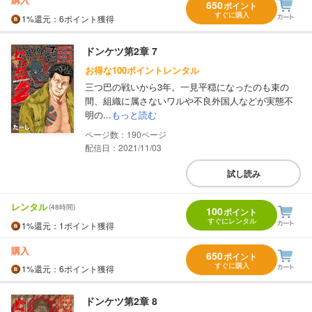
650
ポイント
すぐに購入
1%
還元
：6ポイント獲得
ドンケツ第2章 7
お得な100ポイントレンタル
三つ巴の戦いから3年。一見平穏になったのも束の
間、組織に属さないワルや不良外国人などが実態不
明の...
もっと読む
190
配信日：2021/11/03
試し読み
レンタル
(48時間)
100
ポイント
すぐにレンタル
1%
還元
：1ポイント獲得
購入
650
ポイント
すぐに購入
1%
還元
：6ポイント獲得
ドンケツ第2章 8