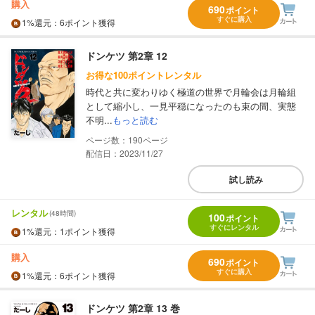
購入
690
ポイント
すぐに購入
1%
還元
：6ポイント獲得
ドンケツ 第2章 12
お得な100ポイントレンタル
時代と共に変わりゆく極道の世界で月輪会は月輪組
として縮小し、一見平穏になったのも束の間、実態
不明...
もっと読む
190
配信日：2023/11/27
試し読み
レンタル
(48時間)
100
ポイント
すぐにレンタル
1%
還元
：1ポイント獲得
購入
690
ポイント
すぐに購入
1%
還元
：6ポイント獲得
ドンケツ 第2章 13 巻