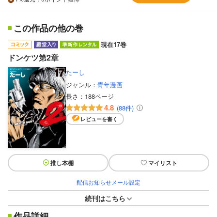
この作品の他の巻
現在17巻
ドンケツ第2章
たーし
ジャンル：
青年漫画
長さ：
188ページ
4.8
(88件)
レビューを書く
推し本棚
マイリスト
配信お知らせメール設定
続刊はこちら
作品詳細