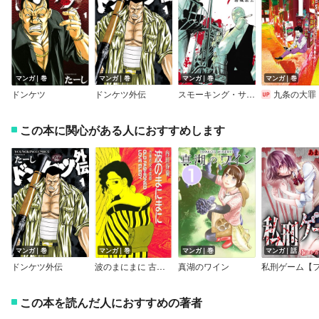
マンガ｜巻
マンガ｜巻
マンガ｜巻
マンガ｜巻
ドンケツ
ドンケツ外伝
スモーキング・サベージ
九条の大罪
この本に関心がある人におすすめします
マンガ｜巻
マンガ｜巻
マンガ｜巻
マンガ｜話
ドンケツ外伝
波のまにまに 古典的女中哀歌
真湖のワイン
この本を読んだ人におすすめの著者