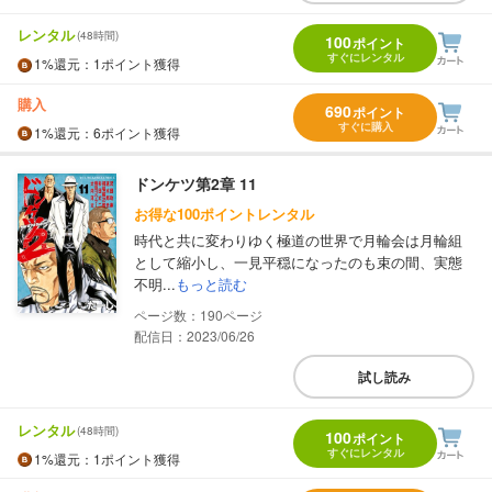
レンタル
(48時間)
100
ポイント
すぐにレンタル
1%
還元
：1ポイント獲得
購入
690
ポイント
すぐに購入
1%
還元
：6ポイント獲得
ドンケツ第2章 11
お得な100ポイントレンタル
時代と共に変わりゆく極道の世界で月輪会は月輪組
として縮小し、一見平穏になったのも束の間、実態
不明...
もっと読む
190
配信日：2023/06/26
試し読み
レンタル
(48時間)
100
ポイント
すぐにレンタル
1%
還元
：1ポイント獲得