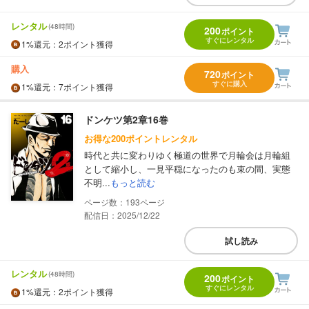
レンタル
(48時間)
200
ポイント
すぐにレンタル
1%
還元
：2ポイント獲得
購入
720
ポイント
すぐに購入
1%
還元
：7ポイント獲得
ドンケツ第2章16巻
お得な200ポイントレンタル
時代と共に変わりゆく極道の世界で月輪会は月輪組
として縮小し、一見平穏になったのも束の間、実態
不明...
もっと読む
193
配信日：2025/12/22
試し読み
レンタル
(48時間)
200
ポイント
すぐにレンタル
1%
還元
：2ポイント獲得