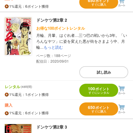
650
ポイント
すぐに購入
1%
還元
：6ポイント獲得
ドンケツ第2章 2
お得な100ポイントレンタル
月輪、月暈、はぐれ者…三つ巴の戦いから3年。「い
ろんなヤツ」に姿を変えた悪が街をさまよう中、月
輪...
もっと読む
188
配信日：2020/09/01
試し読み
レンタル
(48時間)
100
ポイント
すぐにレンタル
1%
還元
：1ポイント獲得
購入
650
ポイント
すぐに購入
1%
還元
：6ポイント獲得
ドンケツ第2章 3