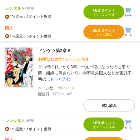
レンタル
(48時間)
100
ポイント
すぐにレンタル
1%
還元
：1ポイント獲得
購入
650
ポイント
すぐに購入
1%
還元
：6ポイント獲得
ドンケツ第2章 6
お得な100ポイントレンタル
三つ巴の戦いから3年。一見平穏になったのも束の
間、組織に属さないワルや不良外国人などが実態不
明の...
もっと読む
190
配信日：2021/11/03
試し読み
レンタル
(48時間)
100
ポイント
すぐにレンタル
1%
還元
：1ポイント獲得
購入