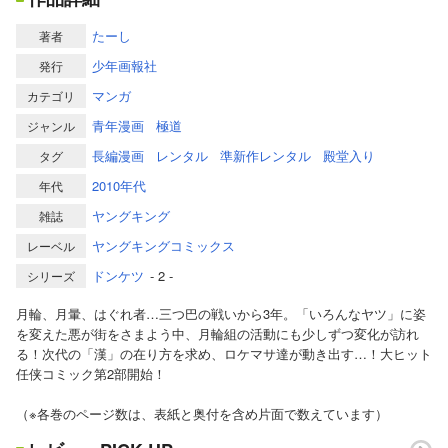
たーし
著者
少年画報社
発行
マンガ
カテゴリ
青年漫画
極道
ジャンル
長編漫画
レンタル
準新作レンタル
殿堂入り
タグ
2010年代
年代
ヤングキング
雑誌
ヤングキングコミックス
レーベル
ドンケツ
- 2 -
シリーズ
月輪、月暈、はぐれ者…三つ巴の戦いから3年。「いろんなヤツ」に姿
を変えた悪が街をさまよう中、月輪組の活動にも少しずつ変化が訪れ
る！次代の「漢」の在り方を求め、ロケマサ達が動き出す…！大ヒット
任侠コミック第2部開始！
（※各巻のページ数は、表紙と奥付を含め片面で数えています）