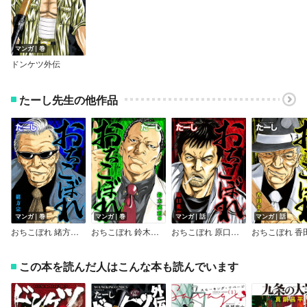
マンガ｜巻
ドンケツ外伝
たーし先生の他作品
マンガ｜巻
マンガ｜巻
マンガ｜話
マンガ｜話
おちこぼれ 緒方宗一編
おちこぼれ 鈴木武利編
おちこぼれ 原口英樹編
この本を読んだ人はこんな本も読んでいます