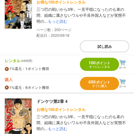
お得な100ポイントレンタル
三つ巴の戦いから3年。一見平穏になったのも束の
間、組織に属さないワルや不良外国人などが実態不
明の...
もっと読む
200
配信日：2020/09/18
試し読み
レンタル
(48時間)
100
ポイント
すぐにレンタル
1%
還元
：1ポイント獲得
購入
650
ポイント
すぐに購入
1%
還元
：6ポイント獲得
ドンケツ第2章 4
お得な100ポイントレンタル
三つ巴の戦いから3年。一見平穏になったのも束の
間、組織に属さないワルや不良外国人などが実態不
明の...
もっと読む