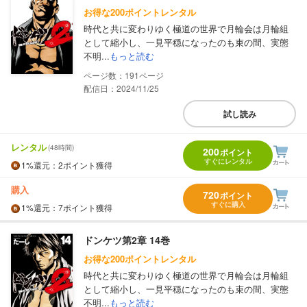
お得な200ポイントレンタル
時代と共に変わりゆく極道の世界で月輪会は月輪組
として縮小し、一見平穏になったのも束の間、実態
不明...
もっと読む
191
配信日：2024/11/25
試し読み
レンタル
(48時間)
200
ポイント
すぐにレンタル
1%
還元
：2ポイント獲得
購入
720
ポイント
すぐに購入
1%
還元
：7ポイント獲得
ドンケツ第2章 14巻
お得な200ポイントレンタル
時代と共に変わりゆく極道の世界で月輪会は月輪組
として縮小し、一見平穏になったのも束の間、実態
不明...
もっと読む