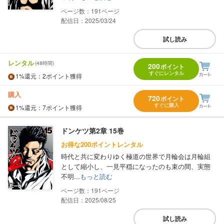
191
配信日：2025/03/24
試し読み
レンタル
(48時間)
200
ポイント
すぐにレンタル
1%
還元
：2ポイント獲得
購入
720
ポイント
すぐに購入
1%
還元
：7ポイント獲得
ドンケツ第2章 15巻
お得な200ポイントレンタル
時代と共に変わりゆく極道の世界で月輪会は月輪組
として縮小し、一見平穏になったのも束の間、実態
不明...
もっと読む
191
配信日：2025/08/25
試し読み