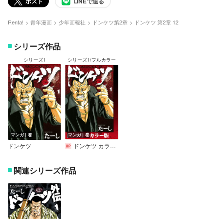
ポスト
LINEで送る
Renta!
青年漫画
少年画報社
ドンケツ第2章
ドンケツ 第2章 12
シリーズ作品
シリーズ1
シリーズ1/フルカラー
マンガ｜巻
マンガ｜巻
ドンケツ
ドンケツ カラー版
関連シリーズ作品