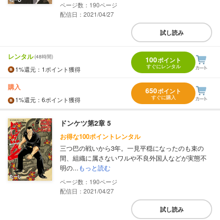
190
配信日：2021/04/27
試し読み
レンタル
(48時間)
100
ポイント
すぐにレンタル
1%
還元
：1ポイント獲得
購入
650
ポイント
すぐに購入
1%
還元
：6ポイント獲得
ドンケツ第2章 5
お得な100ポイントレンタル
三つ巴の戦いから3年。一見平穏になったのも束の
間、組織に属さないワルや不良外国人などが実態不
明の...
もっと読む
190
配信日：2021/04/27
試し読み