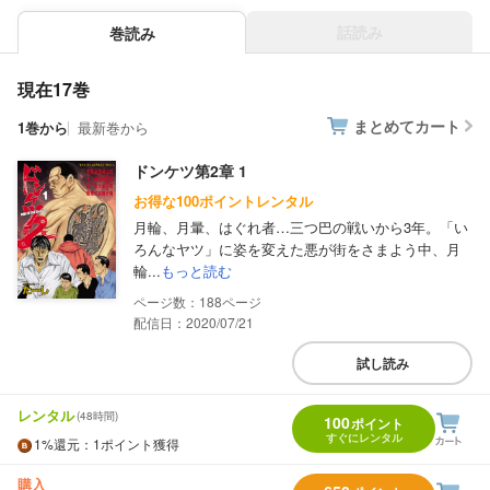
話読み
巻読み
現在17巻
まとめてカート
1巻から
最新巻から
ドンケツ第2章 1
お得な100ポイントレンタル
月輪、月暈、はぐれ者…三つ巴の戦いから3年。「い
ろんなヤツ」に姿を変えた悪が街をさまよう中、月
輪...
もっと読む
188
配信日：2020/07/21
試し読み
レンタル
(48時間)
100
ポイント
すぐにレンタル
1%
還元
：1ポイント獲得
購入