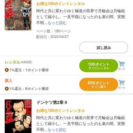
お得な100ポイントレンタル
時代と共に変わりゆく極道の世界で月輪会は月輪組
として縮小し、一見平穏になったのも束の間、実態
不明...
もっと読む
190
配信日：2022/04/27
試し読み
レンタル
(48時間)
100
ポイント
すぐにレンタル
1%
還元
：1ポイント獲得
購入
650
ポイント
すぐに購入
1%
還元
：6ポイント獲得
ドンケツ第2章 9
お得な100ポイントレンタル
時代と共に変わりゆく極道の世界で月輪会は月輪組
として縮小し、一見平穏になったのも束の間、実態
不明...
もっと読む