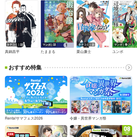
タテコミ｜話
マンガ｜話
タテコミ｜話
マンガ｜巻
真鍋昌平
たままる
栗山廉士
ユンボ
おすすめ特集
Renta!サマフェス2026
令嬢・異世界マンガ祭