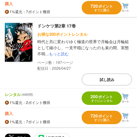
購入
720
ポイント
すぐに購入
1%
還元
：7ポイント獲得
ドンケツ第2章 17巻
お得な200ポイントレンタル
時代と共に変わりゆく極道の世界で月輪会は月輪組
として縮小し、一見平穏になったのも束の間、実態
不明...
もっと読む
197
配信日：2026/04/27
試し読み
レンタル
(48時間)
200
ポイント
すぐにレンタル
1%
還元
：2ポイント獲得
購入
720
ポイント
すぐに購入
1%
還元
：7ポイント獲得