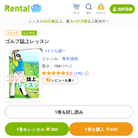
無料登録
レンタル
55万冊
以上、購入
147万冊
以上配信中！
ゴルフ誌上レッスン
いけうち誠一
ジャンル：
青年漫画
長さ：
194ページ
5.0
(1件)
レビューを書く
1巻を試し読み
1巻をレンタル
300
1巻を購入
600