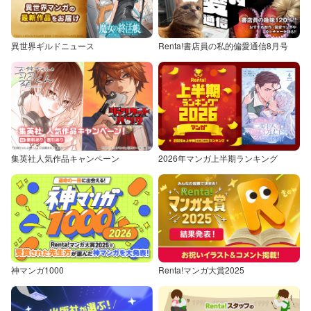
異世界ギルドニュース
Renta!書店員の私的偏愛通信8月号
集英社人気作品キャンペーン
2026年マンガ上半期ランキング
神マンガ1000
Renta!マンガ大賞2025