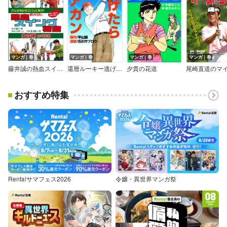
マンガ｜巻
マンガ｜巻
マンガ｜巻
マンガ｜巻
藤井誠の熱血スイング指南 大合本 全4巻収録
還暦ルーキー逃げたらアカン
夕貴の花道
おすすめ特集
Renta!サマフェス2026
令嬢・異世界マンガ祭