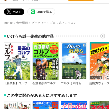
ポスト
LINEで送る
Renta!
青年漫画
ビーグリー
ゴルフ誌上レッスン
いけうち誠一先生の他作品
マンガ｜巻
マンガ｜巻
マンガ｜巻
マンガ｜巻
【新装版】ゴルフは気持ち〈最高のゴルフ編〉
石渡俊彦のゴルフコンディショニング
ゴルフは気持ち スペシャル
超能力ウォー
この本に関心がある人におすすめします