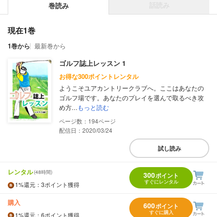
話読み
巻読み
現在1巻
1巻から
最新巻から
ゴルフ誌上レッスン 1
お得な300ポイントレンタル
ようこそユアカントリークラブへ。ここはあなたの
ゴルフ場です。あなたのプレイを選んで取るべき攻
め方...
もっと読む
194
配信日：2020/03/24
試し読み
レンタル
(48時間)
300
ポイント
すぐにレンタル
1%
還元
：3ポイント獲得
購入
600
ポイント
すぐに購入
1%
還元
：6ポイント獲得